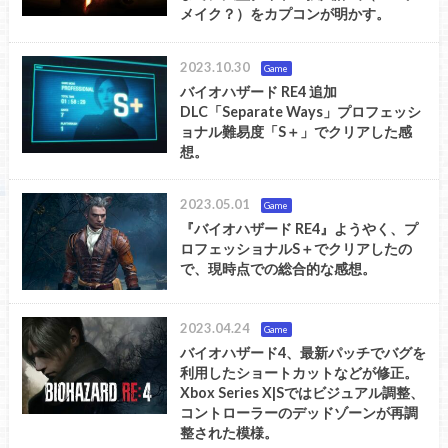
メイク？）をカプコンが明かす。
2023.10.30
Game
バイオハザード RE4 追加
DLC「Separate Ways」プロフェッシ
ョナル難易度「S＋」でクリアした感
想。
2023.05.01
Game
『バイオハザード RE4』ようやく、プ
ロフェッショナルS＋でクリアしたの
で、現時点での総合的な感想。
2023.04.24
Game
バイオハザード4、最新パッチでバグを
利用したショートカットなどが修正。
Xbox Series X|Sではビジュアル調整、
コントローラーのデッドゾーンが再調
整された模様。