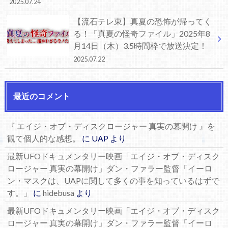
2025.07.24
【流石テレ東】真夏の恐怖が帰ってく
る！「真夏の怪奇ファイル」2025年8
月14日（木）3.5時間枠で放送決定！
2025.07.22
最近のコメント
『 エイジ・オブ・ディスクロージャー 真実の幕開け 』を
観て個人的な感想。
に
UAP
より
最新UFOドキュメンタリー映画「エイジ・オブ・ディスク
ロージャー 真実の幕開け」ダン・ファラー監督「イーロ
ン・マスクは、UAPに関して多くの事を知っているはずで
す。」
に
hidebusa
より
最新UFOドキュメンタリー映画「エイジ・オブ・ディスク
ロージャー 真実の幕開け」ダン・ファラー監督「イーロ