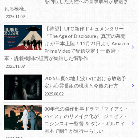
を回収した男性への直撃取材が放送さ
れる模様。
2025.11.09
【待望】UFO新作ドキュメンタリー
『The Age of Disclosure』真実の幕開
け が日本上陸！11月21日より Amazon
Prime Videoで配信決定！一 政府・
軍・諜報機関の証言が集結した衝撃作
2025.11.09
2025年夏の地上波TVにおける放送予
定お心霊番組の現状と今後の行方
2025.08.02
80年代の傑作刑事ドラマ『マイアミ・
バイス』のリメイク化が、ジョゼフ・
コシンスキー監督 ＆ ダン・ギルロイ
脚本で制作が進行中らしい