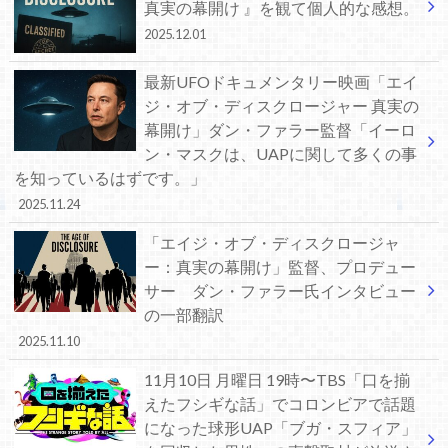
真実の幕開け 』を観て個人的な感想。
2025.12.01
最新UFOドキュメンタリー映画「エイ
ジ・オブ・ディスクロージャー 真実の
幕開け」ダン・ファラー監督「イーロ
ン・マスクは、UAPに関して多くの事
を知っているはずです。」
2025.11.24
「エイジ・オブ・ディスクロージャ
ー：真実の幕開け」監督、プロデュー
サー ダン・ファラー氏インタビュー
の一部翻訳
2025.11.10
11月10日 月曜日 19時〜TBS「口を揃
えたフシギな話」でコロンビアで話題
になった球形UAP「ブガ・スフィア」