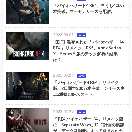
『バイオハザード4 RE4』早くも400万
本突破。マーセナリーズも配信。
2023.04.05
Game
【DF】発売された『 バイオハザード4
RE4 』リメイク、PS5、Xbox Series
X、Series S 版のテック解析の結果
は？
2023.03.29
Game
『 バイオハザード4 RE4 』リメイク
版、2日間で300万本突破、シリーズ史
上2番目の好スタート。
2023.03.29
Game
『 RE4 バイオハザード4 』リメイク版
の「Separate Ways」DLC計画の痕跡
が、データ発掘者によって発見された