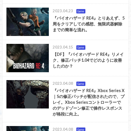
2023.04.23
Game
『バイオハザード RE4』とりあえず、5
周をクリアしての感想、無限武器解除
までの簡単な流れ。
2023.04.15
Game
【DF】『バイオハザード RE4』リメイ
ク、修正パッチ1.04でどのように改善
したのか？
2023.04.08
Game
『バイオハザード RE4』Xbox Series X
｜Sの修正パッチが配信されたので、プ
レイ。Xbox Seriesコントローラーで
のデッドゾーン修正で操作レスポンス
が格段に向上。
2023.04.08
Game