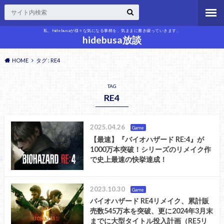
私、hidebusaが様々な気になる事柄を、気ままに書き綴っていきます。
hidebusa放談
HOME
タグ : RE4
TAG
RE4
2025.04.26
Game
【最速】『バイオハザード RE:4』が
1000万本突破！シリーズのリメイク作
で史上最速の快挙達成！
2023.10.30
Game
バイオハザード RE4リメイク、累計販
売数545万本を突破、更に2024年3月末
までに大型タイトル投入計画（RE5リ