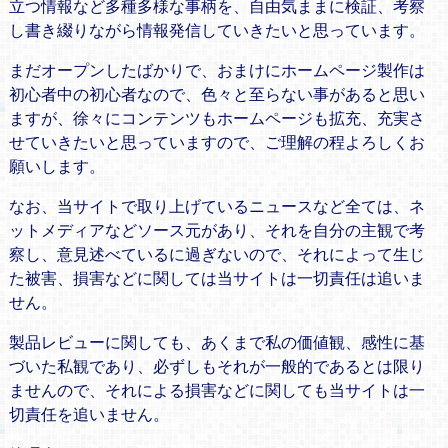
立つ情報など多種多様な事柄を、自由気ままに検証、考察
し書き綴りながら情報発信していきたいと思っています。
まだオープンしたばかりで、おまけにホームページ製作は
初心者中の初心者なので、色々と至らない事があると思い
ますが、徐々にコンテンツもホームページも拡充、充実さ
せていきたいと思っていますので、ご理解の程よろしくお
願いします。
なお、当サイトで取り上げているニュースなど全ては、ネ
ットメディアなどソース元があり、それを自分の主観で考
察し、意見述べているに過ぎないので、それによって生じ
た被害、損害などに関しては当サイトは一切責任は追いま
せん。
製品レビューに関しても、あくまで私の価値観、感性に基
づいた私観であり、必ずしもそれが一般的であるとは限り
ませんので、それによる損害などに関しても当サイトは一
切責任を追いません。