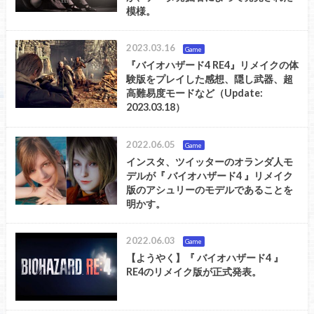
模様。
2023.03.16
Game
『バイオハザード4 RE4』リメイクの体
験版をプレイした感想、隠し武器、超
高難易度モードなど（Update:
2023.03.18）
2022.06.05
Game
インスタ、ツイッターのオランダ人モ
デルが『 バイオハザード4 』リメイク
版のアシュリーのモデルであることを
明かす。
2022.06.03
Game
【ようやく】『 バイオハザード4 』
RE4のリメイク版が正式発表。