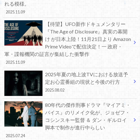
れる模様。
2025.11.09
【待望】UFO新作ドキュメンタリー
『The Age of Disclosure』真実の幕開
け が日本上陸！11月21日より Amazon
Prime Videoで配信決定！一 政府・
軍・諜報機関の証言が集結した衝撃作
2025.11.09
2025年夏の地上波TVにおける放送予
定お心霊番組の現状と今後の行方
2025.08.02
80年代の傑作刑事ドラマ『マイアミ・
バイス』のリメイク化が、ジョゼフ・
コシンスキー監督 ＆ ダン・ギルロイ
脚本で制作が進行中らしい
2025.07.24