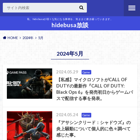
私、hidebusaが様々な気になる事柄を、気ままに書き綴っていきます。
hidebusa放談
HOME
2024年
5月
2024年5月
2024.05.29
Game
【私感】マイクロソフトがCALL OF
DUTYの最新作『CALL OF DUTY:
Black Ops 6』を発売初日からゲームパ
スで配信する事を発表。
2024.05.24
Game
『アサシンクリード：シャドウズ』の
炎上騒動について個人的に色々調べて
感じた事。