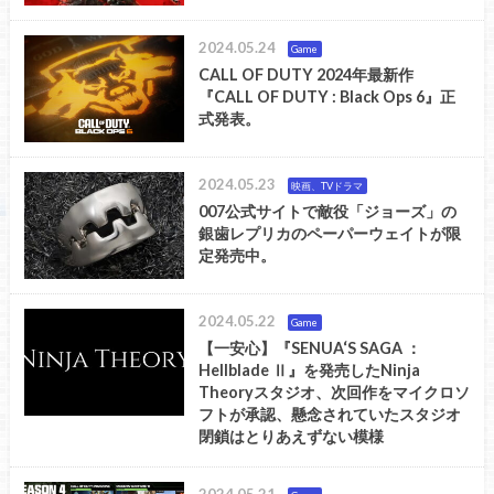
2024.05.24
Game
CALL OF DUTY 2024年最新作
『CALL OF DUTY : Black Ops 6』正
式発表。
2024.05.23
映画、TVドラマ
007公式サイトで敵役「ジョーズ」の
銀歯レプリカのペーパーウェイトが限
定発売中。
2024.05.22
Game
【一安心】『SENUA‘S SAGA ：
Hellblade Ⅱ』を発売したNinja
Theoryスタジオ、次回作をマイクロソ
フトが承認、懸念されていたスタジオ
閉鎖はとりあえずない模様
2024.05.21