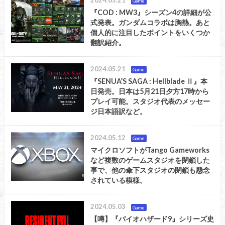
Game
『COD : MW3』シーズン4の詳細が公
式発表。ガンダムコラボは胸熱。あと
個人的に注目したポイントをいくつか
翻訳紹介。
2024.05.21
Game
『SENUA’S SAGA : Hellblade Ⅱ』本
日発売。日本は5月21日夕方17時から
プレイ可能。スタジオ代表のメッセー
ジ日本語訳など。
2024.05.12
Game
マイクロソフトがTango Gameworks
など複数のゲームスタジオを閉鎖した
事で、他の傘下スタジオの閉鎖も懸念
されている模様。
2024.05.03
Game
【噂】『バイオハザード9』シリーズ史