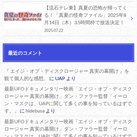
【流石テレ東】真夏の恐怖が帰ってく
る！「真夏の怪奇ファイル」2025年8
月14日（木）3.5時間枠で放送決定！
2025.07.22
最近のコメント
『 エイジ・オブ・ディスクロージャー 真実の幕開け 』を
観て個人的な感想。
に
UAP
より
最新UFOドキュメンタリー映画「エイジ・オブ・ディスク
ロージャー 真実の幕開け」ダン・ファラー監督「イーロ
ン・マスクは、UAPに関して多くの事を知っているはずで
す。」
に
hidebusa
より
最新UFOドキュメンタリー映画「エイジ・オブ・ディスク
ロージャー 真実の幕開け」ダン・ファラー監督「イーロ
ン・マスクは、UAPに関して多くの事を知っているはずで