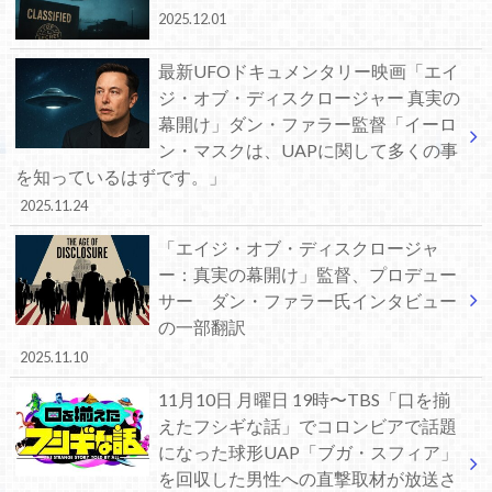
2025.12.01
最新UFOドキュメンタリー映画「エイ
ジ・オブ・ディスクロージャー 真実の
幕開け」ダン・ファラー監督「イーロ
ン・マスクは、UAPに関して多くの事
を知っているはずです。」
2025.11.24
「エイジ・オブ・ディスクロージャ
ー：真実の幕開け」監督、プロデュー
サー ダン・ファラー氏インタビュー
の一部翻訳
2025.11.10
11月10日 月曜日 19時〜TBS「口を揃
えたフシギな話」でコロンビアで話題
になった球形UAP「ブガ・スフィア」
を回収した男性への直撃取材が放送さ