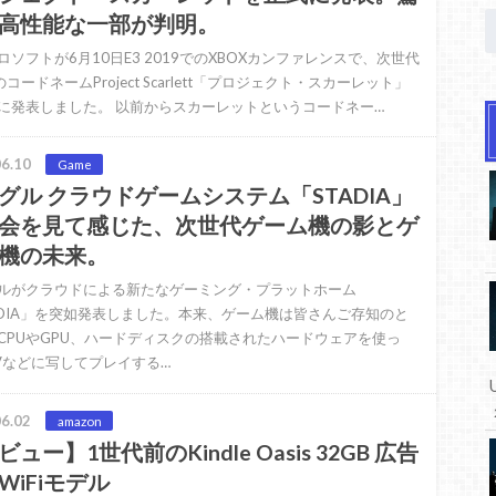
高性能な一部が判明。
ロソフトが6月10日E3 2019でのXBOXカンファレンスで、次世代
のコードネームProject Scarlett「プロジェクト・スカーレット」
に発表しました。 以前からスカーレットというコードネー…
6.10
Game
グル クラウドゲームシステム「STADIA」
会を見て感じた、次世代ゲーム機の影とゲ
機の未来。
ルがクラウドによる新たなゲーミング・プラットホーム
ADIA」を突如発表しました。本来、ゲーム機は皆さんご存知のと
CPUやGPU、ハードディスクの搭載されたハードウェアを使っ
Vなどに写してプレイする…
6.02
amazon
ュー】1世代前のKindle Oasis 32GB 広告
WiFiモデル