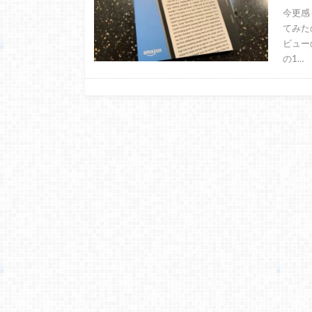
今更感も
てみた
ビュー
の1…