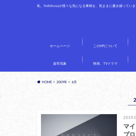
私、hidebusaが様々な気になる事柄を、気ままに書き綴ってい
ホームページ
このHPについて
超常現象
映画、TVドラマ
HOME
2019年
6月
2019.0
マイ
プロ