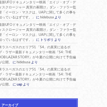
最新UFOドキュメンタリー映画「エイジ・オブ・デ
ィスクロージャー 真実の幕開け」ダン・ファラー監
督「イーロン・マスクは、UAPに関して多くの事を
知っているはずです。」
に
hidebusa
より
最新UFOドキュメンタリー映画「エイジ・オブ・デ
ィスクロージャー 真実の幕開け」ダン・ファラー監
督「イーロン・マスクは、UAPに関して多くの事を
知っているはずです。」
に
トリポリ
より
米ラスベガスのエリア51 「S4」の真実に迫るボ
ブ・ラザー最新ドキュメンタリー映画『S4 : THE
BOB LAZAR STORY』が今夏の公開に向けて予告編
が公開。
に
hidebusa
より
米ラスベガスのエリア51 「S4」の真実に迫るボ
ブ・ラザー最新ドキュメンタリー映画『S4 : THE
BOB LAZAR STORY』が今夏の公開に向けて予告編
が公開。
に
uap
より
アーカイブ