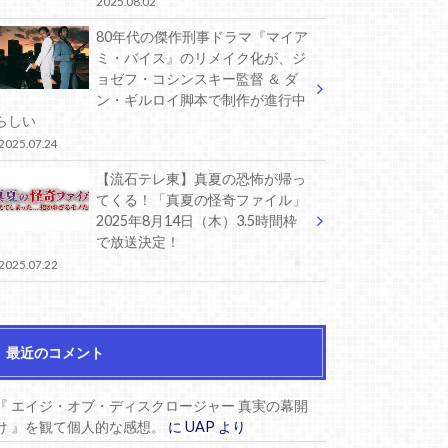
2025.08.02
80年代の傑作刑事ドラマ『マイア
ミ・バイス』のリメイク化が、ジ
ョゼフ・コシンスキー監督 ＆ ダ
ン・ギルロイ脚本で制作が進行中
らしい
2025.07.24
【流石テレ東】真夏の恐怖が帰っ
てくる！「真夏の怪奇ファイル」
2025年8月14日（木）3.5時間枠
で放送決定！
2025.07.22
最近のコメント
『 エイジ・オブ・ディスクロージャー 真実の幕開
け 』を観て個人的な感想。
に
UAP
より