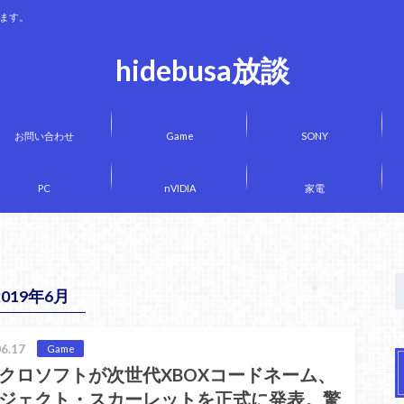
きます。
hidebusa放談
お問い合わせ
Game
SONY
PC
nVIDIA
家電
2019年6月
6.17
Game
クロソフトが次世代XBOXコードネーム、
ジェクト・スカーレットを正式に発表。驚