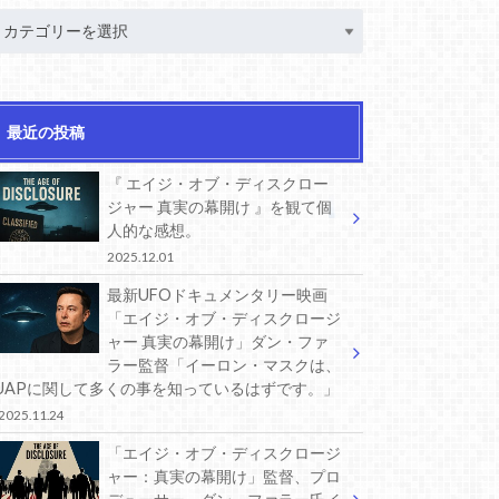
最近の投稿
『 エイジ・オブ・ディスクロー
ジャー 真実の幕開け 』を観て個
人的な感想。
2025.12.01
最新UFOドキュメンタリー映画
「エイジ・オブ・ディスクロージ
ャー 真実の幕開け」ダン・ファ
ラー監督「イーロン・マスクは、
UAPに関して多くの事を知っているはずです。」
2025.11.24
「エイジ・オブ・ディスクロージ
ャー：真実の幕開け」監督、プロ