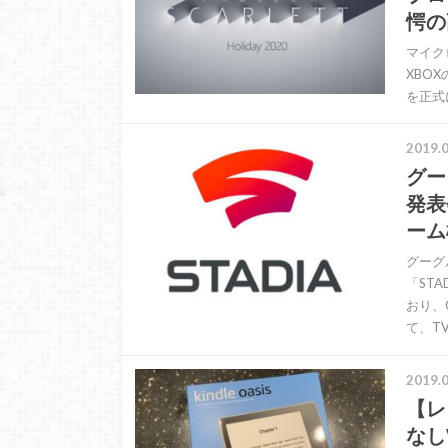
愕の
マイク
XBOX
を正式
2019.0
グー
発表
ーム
グーグ
「ST
おり、
て、T
2019.0
【レビ
なし