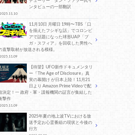
デューサー ダン・ファラー氏イ
ンタビューの一部翻訳
2025.11.10
11月10日 月曜日 19時〜TBS「口
を揃えたフシギな話」でコロンビ
アで話題になった球形UAP「ブ
ガ・スフィア」を回収した男性へ
の直撃取材が放送される模様。
2025.11.09
【待望】UFO新作ドキュメンタリ
ー『The Age of Disclosure』真
実の幕開け が日本上陸！11月21
日より Amazon Prime Videoで配
信決定！一 政府・軍・諜報機関の証言が集結した
衝撃作
2025.11.09
2025年夏の地上波TVにおける放
送予定お心霊番組の現状と今後の
行方