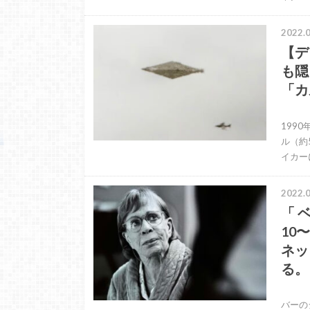
2022.0
【デ
も隠
「カ
驚く
199
ル（約
イカー
2022.0
「 
10
ネッ
る。
「 
バーの