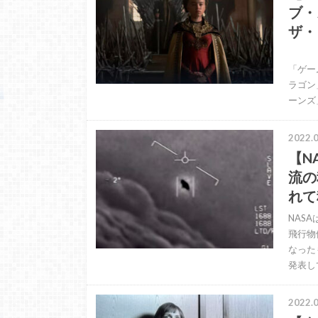
ブ・
ザ・
いよ
「ゲー
ラゴン
ーンズ
2022.0
【N
流の
れて
NAS
飛行物
なった
発表し
2022.0