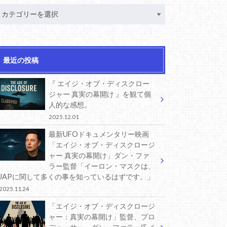
最近の投稿
『 エイジ・オブ・ディスクロー
ジャー 真実の幕開け 』を観て個
人的な感想。
2025.12.01
最新UFOドキュメンタリー映画
「エイジ・オブ・ディスクロージ
ャー 真実の幕開け」ダン・ファ
ラー監督「イーロン・マスクは、
UAPに関して多くの事を知っているはずです。」
2025.11.24
「エイジ・オブ・ディスクロージ
ャー：真実の幕開け」監督、プロ