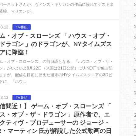
バーネットさんが、ヴィンス・ギリガンの作品に憧れてゲスト出
経緯、マリオンが…
8.13
TV番組
ム・オブ・スローンズ 「 ハウス・オブ・
ドラゴン 」のドラゴンが、NYタイムズス
アに降臨！
ム・オブ・スローンズ」の前日譚となる、「ハウス・オブ・ザ・
ン」がいよいよ8月22日（米国は21日公開）にU-NEXTで独占配
ますが、配信を目前に控えた週末のNYタイムズスクエアの3Dビ
ドに、「ハウ…
8.13
TV番組
信間近！】 ゲーム・オブ・スローンズ 「
ス・オブ・ザ・ドラゴン 」原作者で、エ
クティヴ・プロデューサーの ジョージ・
R・マーティン 氏が解説した公式動画の日