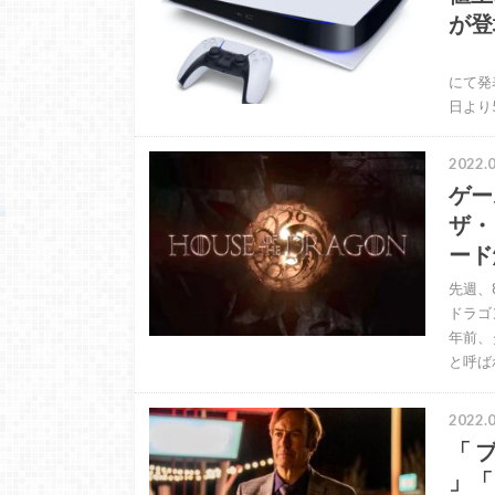
が登
数日
にて発
日より5
2022.0
ゲー
ザ・
ード
先週、
ドラゴ
年前、
と呼ば
2022.0
「 
」「