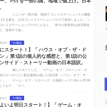
ー、 PS5 を一部の国、地域で値上げ。日本
、
ーが一部の国、地域で プレイステーション5 の価格
げする事を、公式プレイステーションブログで発表しました。 ソ
プレイステーションブログによると、「昨今の世界的な経済環境
て、世界中で発…
8.24
TV番組
にスタート！】「 ハウス・オブ・ザ・ド
ン 」第1話の個人的な感想と、第1話の公
ンサイド・ストーリー動画の日本語訳。
スタートした、「ゲーム・オブ・スローンズ」の
年前のターガリエン家全盛期を描いた前日譚「ハウス・オブ・ザ・
ン」。 「ゲーム・オブ・スローンズ」の最終シーズン8から早3年
しており、「ゲー…
8.21
TV番組
よいよ明日スタート！】「 ゲーム・オ