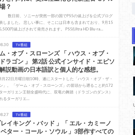
場？
前、ソニーが突然一部の国でPS5の値上げを公式ブログ
表しました。 悲しい事に、そこには日本も含まれており、9月15
,500円値上げされて発売されます。 PS5(Ultra HD Blu-ra…
8.30
TV番組
ム・オブ・スローンズ 「 ハウス・オブ・
ドラゴン 」 第2話 公式インサイド・エピソ
解説動画の日本語訳と個人的な感想。
8月22日月曜日朝10時、遂にスタートした「ハウス・オブ・ザ・
ン」。 「ゲーム・オブ・スローンズ」の冒頭から遡ること約172
ターガリエン王朝全盛時代に、双竜の舞踏（ドラゴンのダンス）
れるターガリエ…
8.27
TV番組
ブレイキング・バッド 」「 エル・カミーノ
 ベター・コール・ソウル 」3部作すべての