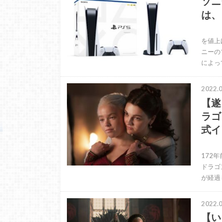
ソニ
は、
ソニ
を値上
ニーの
によっ
2022.0
【遂
ラゴ
式イ
遂に
172
ドラゴ
が経過
2022.0
【い