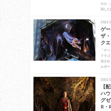
ロル・
演した
2022.0
ゲー
ザ・
クエ
「ゲー
ドラゴ
信され
ルボー
2022.0
【配
ハウ
グゼ
R・