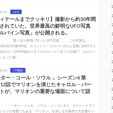
8.15
UFO
ィテールまでクッキリ】撮影から約30年間
されていた、世界最高の鮮明なUFO写真
ルバイン写真」が公開される。
ほど鮮明に写ったUFO写真、、、この写真は、
0年8月4日午後9時頃、スコットランドのパースから北西に約35マイ
56キロ）のA9号線からすぐのカルバイン近くの丘陵で、2人のハ
によって撮…
8.15
TV番組
ベター・コール・ソウル 」シーズン6 第
〜12話でマリオンを演じたキャロル・バー
トが、マリオンの重要な場面について語
ベター・コール・ソウル 」シーズン6で、タクシードライ
ジェフの母親でもある「マリオン」を演じる大御所の大女優キャ