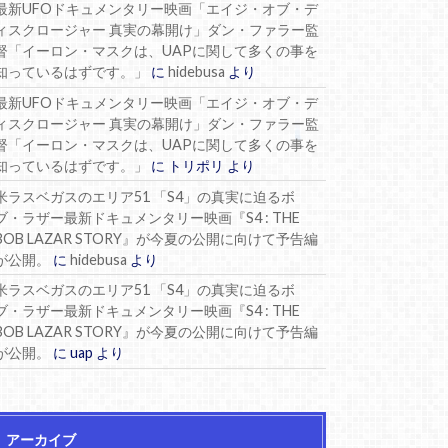
最新UFOドキュメンタリー映画「エイジ・オブ・デ
ィスクロージャー 真実の幕開け」ダン・ファラー監
督「イーロン・マスクは、UAPに関して多くの事を
知っているはずです。」
に
hidebusa
より
最新UFOドキュメンタリー映画「エイジ・オブ・デ
ィスクロージャー 真実の幕開け」ダン・ファラー監
督「イーロン・マスクは、UAPに関して多くの事を
知っているはずです。」
に
トリポリ
より
米ラスベガスのエリア51 「S4」の真実に迫るボ
ブ・ラザー最新ドキュメンタリー映画『S4 : THE
BOB LAZAR STORY』が今夏の公開に向けて予告編
が公開。
に
hidebusa
より
米ラスベガスのエリア51 「S4」の真実に迫るボ
ブ・ラザー最新ドキュメンタリー映画『S4 : THE
BOB LAZAR STORY』が今夏の公開に向けて予告編
が公開。
に
uap
より
アーカイブ