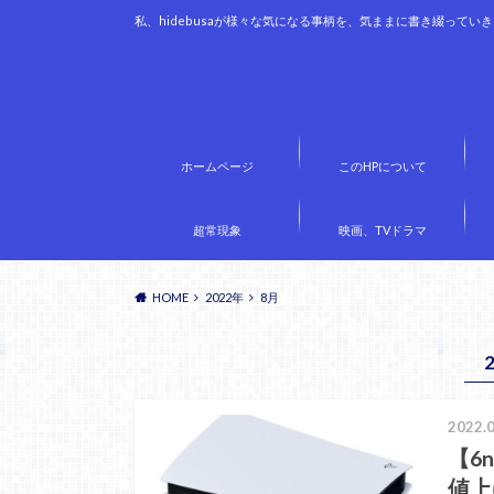
私、hidebusaが様々な気になる事柄を、気ままに書き綴ってい
ホームページ
このHPについて
超常現象
映画、TVドラマ
HOME
2022年
8月
2022.0
【6
値上