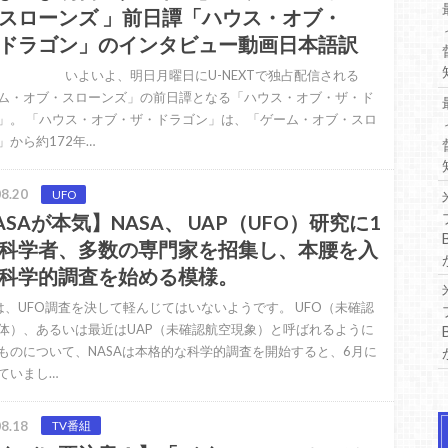
スローンズ 」前日譚「ハウス・オブ・
ドラゴン」のインタビュー動画日本語訳
いよ、明日月曜日にU-NEXTで独占配信される
ム・オブ・スローンズ」の前日譚となる「ハウス・オブ・ザ・ド
」。 「ハウス・オブ・ザ・ドラゴン」は、「ゲーム・オブ・スロ
」から約172年…
8.20
UFO
ASAが本気】NASA、 UAP（UFO）研究に1
科学者、多数の専門家を招集し、本腰を入
科学的調査を始める模様。
Aは、UFO調査を決して軽んじてはいないようです。 UFO（未確認
体）、あるいは最近はUAP（未確認航空現象）と呼ばれるように
ものについて、NASAは本格的な科学的調査を開始すると、6月に
ていまし…
8.18
TV番組