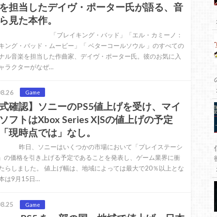
を担当したデイヴ・ポーター氏が語る、音
ら見た本作。
レイキング・バッド」「エル・カミーノ：
キング・バッド・ムービー」「 ベターコールソウル 」のすべての
ナル音楽を担当した作曲家、デイヴ・ポーター氏。彼のお気に入
ャラクターがなぜ…
8.26
Game
式確認】ソニーのPS5値上げを受け、マイ
ソフトはXbox Series X|Sの値上げの予定
「現時点では」なし。
、ソニーはいくつかの市場において「プレイステーシ
5」の価格を引き上げる予定であることを発表し、ゲーム業界に衝
たらしました。 値上げ幅は、地域によっては最大で20％以上とな
本は9月15日…
8.25
Game