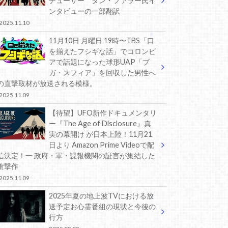
デューサー ダン・ファラー氏イ
ンタビューの一部翻訳
2025.11.10
11月10日 月曜日 19時〜TBS「口
を揃えたフシギな話」でコロンビ
アで話題になった球形UAP「ブ
ガ・スフィア」を回収した男性へ
の直撃取材が放送される模様。
2025.11.09
【待望】UFO新作ドキュメンタリ
ー『The Age of Disclosure』真
実の幕開け が日本上陸！11月21
日より Amazon Prime Videoで配
信決定！一 政府・軍・諜報機関の証言が集結した
衝撃作
2025.11.09
2025年夏の地上波TVにおける放
送予定お心霊番組の現状と今後の
行方