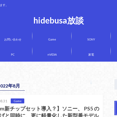
きます。
hidebusa放談
お問い合わせ
Game
SONY
PC
nVIDIA
家電
2022年8月
8.31
Game
nm新チップセット導入？】ソニー、 PS5 の
げと同時に、更に軽量化した新型番モデル