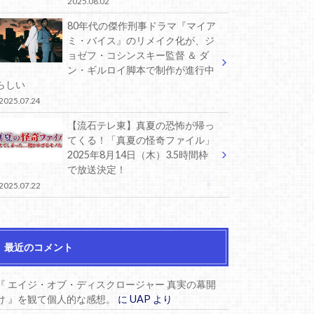
2025.08.02
80年代の傑作刑事ドラマ『マイア
ミ・バイス』のリメイク化が、ジ
ョゼフ・コシンスキー監督 ＆ ダ
ン・ギルロイ脚本で制作が進行中
らしい
2025.07.24
【流石テレ東】真夏の恐怖が帰っ
てくる！「真夏の怪奇ファイル」
2025年8月14日（木）3.5時間枠
で放送決定！
2025.07.22
最近のコメント
『 エイジ・オブ・ディスクロージャー 真実の幕開
け 』を観て個人的な感想。
に
UAP
より