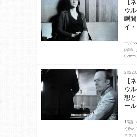
【ネ
ウル
瞬間
イ・
これ
ーズン
内容に
い方で
2022.0
【ネ
ウル
想と
ール
これ
13話
く触れ
ネタバ