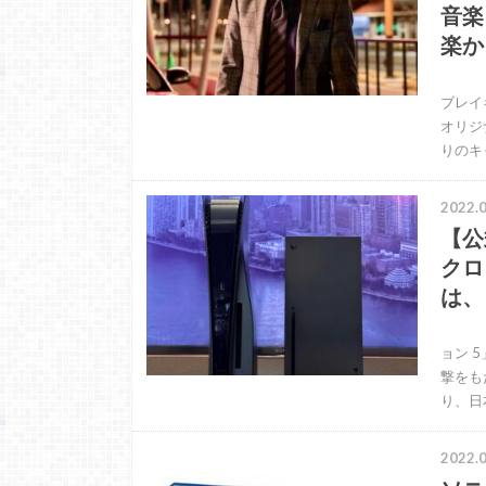
音楽
楽か
「ブ
ブレイ
オリジ
りのキ
2022.0
【公
クロ
は、
昨日
ョン 
撃をも
り、日
2022.0