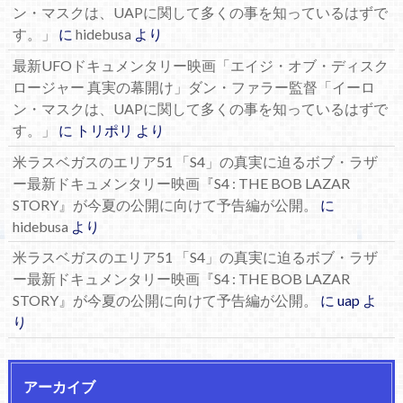
ン・マスクは、UAPに関して多くの事を知っているはずで
す。」
に
hidebusa
より
最新UFOドキュメンタリー映画「エイジ・オブ・ディスク
ロージャー 真実の幕開け」ダン・ファラー監督「イーロ
ン・マスクは、UAPに関して多くの事を知っているはずで
す。」
に
トリポリ
より
米ラスベガスのエリア51 「S4」の真実に迫るボブ・ラザ
ー最新ドキュメンタリー映画『S4 : THE BOB LAZAR
STORY』が今夏の公開に向けて予告編が公開。
に
hidebusa
より
米ラスベガスのエリア51 「S4」の真実に迫るボブ・ラザ
ー最新ドキュメンタリー映画『S4 : THE BOB LAZAR
STORY』が今夏の公開に向けて予告編が公開。
に
uap
よ
り
アーカイブ