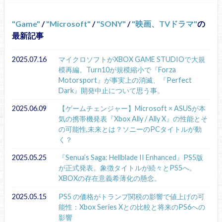
Game
/
Microsoft
/
SONY
/
映画、TVドラマ
の
最新記事
2025.07.16
マイクロソフトがXBOX GAME STUDIOで大規
模再編。Turn10が規模縮小で『Forza
Motorsport』が事実上の消滅、『Perfect
Dark』開発中止について思う事。
2025.06.09
【ゲームチェンジャー】Microsoft × ASUSが本
気の携帯機発表『Xbox Ally / Ally X』の性能とそ
の可能性,未来とは？ソニーのPCタイトルが動
く？
2025.05.25
『Senua’s Saga: Hellblade II Enhanced』PS5版
が正式発表。象徴タイトルが続々とPS5へ。
XBOXの存在意義希薄化の懸念。
2025.05.15
PS5 の価格がトランプ関税の影響で値上げの可
能性：Xbox Series Xとの比較と将来のPS6への
影響