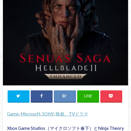
LINE
Game
, 
Microsoft
, 
SONY
, 
映画、TVドラマ
Xbox Game Studios（マイクロソフト傘下）とNinja Theory