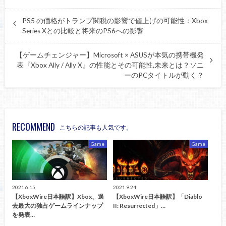
PS5 の価格がトランプ関税の影響で値上げの可能性：Xbox
Series Xとの比較と将来のPS6への影響
【ゲームチェンジャー】Microsoft × ASUSが本気の携帯機発
表『Xbox Ally / Ally X』の性能とその可能性,未来とは？ソニ
ーのPCタイトルが動く？
RECOMMEND
こちらの記事も人気です。
Game
Game
2021.6.15
2021.9.24
【XboxWire日本語訳】Xbox、過
【XboxWire日本語訳】「Diablo
去最大の独占ゲームラインナップ
II: Resurrected」…
を発表…