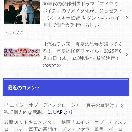
80年代の傑作刑事ドラマ『マイアミ・
バイス』のリメイク化が、ジョゼフ・
コシンスキー監督 ＆ ダン・ギルロイ
脚本で制作が進行中らしい
2025.07.24
【流石テレ東】真夏の恐怖が帰ってく
る！「真夏の怪奇ファイル」2025年8
月14日（木）3.5時間枠で放送決定！
2025.07.22
最近のコメント
『 エイジ・オブ・ディスクロージャー 真実の幕開け 』を
観て個人的な感想。
に
UAP
より
最新UFOドキュメンタリー映画「エイジ・オブ・ディスク
ロージャー 真実の幕開け」ダン・ファラー監督「イーロ