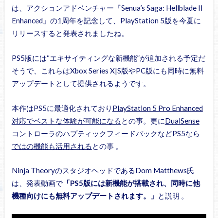
は、アクションアドベンチャー『Senua’s Saga: Hellblade II
Enhanced』の1周年を記念して、PlayStation 5版を今夏に
リリースすると発表されましたね。
PS5版には“エキサイティングな新機能”が追加される予定だ
そうで、これらはXbox Series X|S版やPC版にも同時に無料
アップデートとして提供されるようです。
本作はPS5に最適化されており
PlayStation 5 Pro Enhanced
対応でベストな体験が可能になる
との事。更に
DualSense
コントローラのハプティックフィードバックなどPS5なら
ではの機能も活用される
との事 。
Ninja TheoryのスタジオヘッドであるDom Matthews氏
は、発表動画で
「PS5版には新機能が搭載され、同時に他
機種向けにも無料アップデートされます。」
と説明 。