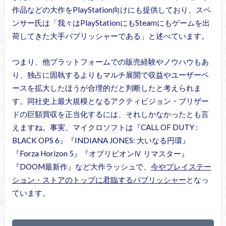
作品などの大作をPlayStation向けにも提供しており、スペ
ンサー氏は「我々はPlayStationにもSteamにもゲームを出
荷してきた大手パブリッシャーである」と述べています。
つまり、他プラットフォームでの販売経験やノウハウもあ
り、独占に固執するよりもマルチ展開で収益やユーザーベ
ースを拡大したほうが合理的だと判断したと考えられま
す。同社史上最大規模となるアクティビジョン・ブリザー
ドの巨額買収を正当化するには、それしかなかったとも言
えますね。事実、マイクロソフトは『CALL OF DUTY :
BLACK OPS 6』『INDIANA JONES: 大いなる円環』
『Forza Horizon 5』『オブリビオンⅣ リマスター』
『DOOM最新作』など大作ラッシュで、
今やプレイステー
ション・ストアのトップに君臨するパブリッシャー
となっ
ています。