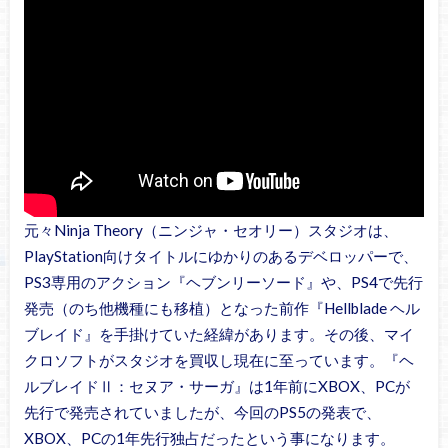
元々Ninja Theory（ニンジャ・セオリー）スタジオは、
PlayStation向けタイトルにゆかりのあるデベロッパーで、
PS3専用のアクション『ヘブンリーソード』や、PS4で先行
発売（のち他機種にも移植）となった前作『Hellblade ヘル
ブレイド』を手掛けていた経緯があります。その後、マイ
クロソフトがスタジオを買収し現在に至っています。『ヘ
ルブレイドⅡ：セヌア・サーガ』は1年前にXBOX、PCが
先行で発売されていましたが、今回のPS5の発表で、
XBOX、PCの1年先行独占だったという事になります。