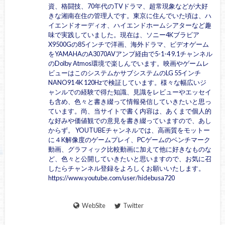
資、格闘技、70年代のTVドラマ、超常現象などが大好
きな湘南在住の管理人です。東京に住んでいた頃は、ハ
イエンドオーディオ、ハイエンドホームシアターなど趣
味で実践していました。現在は、ソニー4Kブラビア
X9500Gの85インチで洋画、海外ドラマ、ビデオゲーム
をYAMAHAのA3070AVアンプ経由で5-1-4 9.1チャンネル
のDolby Atmos環境で楽しんでいます。映画やゲームレ
ビューはこのシステムかサブシステムのLG 55インチ
NANO91 4K 120Hzで検証しています。様々な幅広いジ
ャンルでの経験で得た知識、見識をレビューやエッセイ
も含め、色々と書き綴って情報発信していきたいと思っ
ています。尚、当サイトで書く内容は、あくまで個人的
な好みや価値観での意見を書き綴っていますので、あし
からず。 YOUTUBEチャンネルでは、高画質をモットー
に４K解像度のゲームプレイ、PCゲームのベンチマーク
動画、グラフィック比較動画に加えて他に好きなものな
ど、色々と公開していきたいと思いますので、お気に召
したらチャンネル登録をよろしくお願いいたします。
https://www.youtube.com/user/hidebusa720
WebSite
Twitter