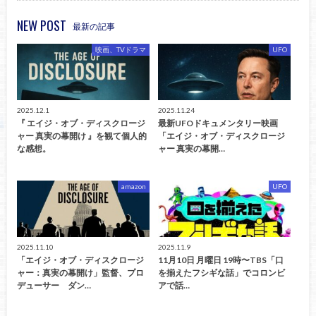
NEW POST
最新の記事
映画、TVドラマ
UFO
2025.12.1
2025.11.24
『 エイジ・オブ・ディスクロージ
最新UFOドキュメンタリー映画
ャー 真実の幕開け 』を観て個人的
「エイジ・オブ・ディスクロージ
な感想。
ャー 真実の幕開…
amazon
UFO
2025.11.10
2025.11.9
「エイジ・オブ・ディスクロージ
11月10日 月曜日 19時〜TBS「口
ャー：真実の幕開け」監督、プロ
を揃えたフシギな話」でコロンビ
デューサー ダン…
アで話…