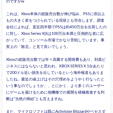
のですがw
これは、Xbox本体の総販売台数が伸び悩み、PS5に倍以上
もの大きく差をつけられている現状とも符合します。調査
会社によれば、直近四半期でPS5は約450万台を出荷したの
に対し、Xbox Series X|Sは100万台未満と圧倒的な差に広
がっていて、コンソール市場でかなり苦戦しています。事
実上の「敗北」と見て良いでしょう。
Xboxの総販売台数では年々高騰する開発費もあり、到底ビ
ジネスにはならないと思われ、XBOX SERIES X 1台あたり
で200ドル近い損失を出しているという海外報道もありま
したね。最近の値上げはその穴埋めをようやく行なったと
いう事なのでしょうか、、とにかく、より多くのユーザー
にゲームを届けるために他機種での展開を積極推進する判
断は“当然の帰結”とも言えますね。
また、マイクロソフトは既にActivision Blizzardやベセスダ