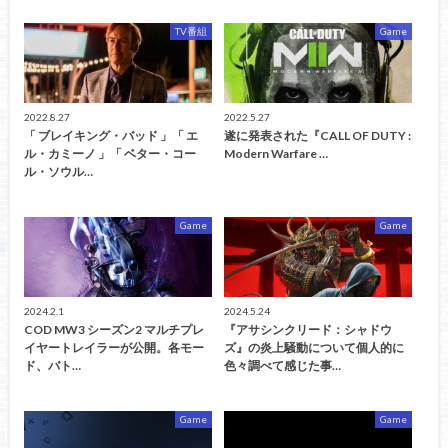
TV番組
Game
2022.8.27
2022.5.27
「 ブレイキング・バッド 」「 エ
遂に発表された『CALL OF DUTY :
ル・カミーノ 」「 ベター・コー
Modern Warfare …
ル・ソウル…
Game
Game
2024.2.1
2024.5.24
COD MW3 シーズン2 マルチプレ
『アサシンクリード：シャドウ
イヤートレイラーが公開。各モー
ズ』の炎上騒動について個人的に
ド、バト…
色々調べて感じた事…
Game
Game