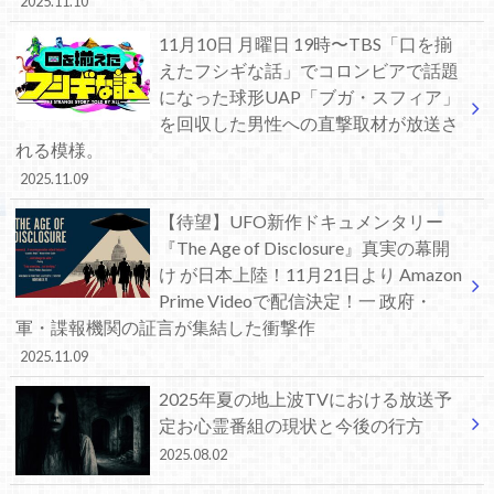
2025.11.10
11月10日 月曜日 19時〜TBS「口を揃
えたフシギな話」でコロンビアで話題
になった球形UAP「ブガ・スフィア」
を回収した男性への直撃取材が放送さ
れる模様。
2025.11.09
【待望】UFO新作ドキュメンタリー
『The Age of Disclosure』真実の幕開
け が日本上陸！11月21日より Amazon
Prime Videoで配信決定！一 政府・
軍・諜報機関の証言が集結した衝撃作
2025.11.09
2025年夏の地上波TVにおける放送予
定お心霊番組の現状と今後の行方
2025.08.02