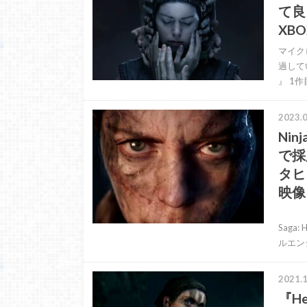
て良
XBO
マイクロ
過してい
』 1
2023.0
Ninj
で採
タヒ
映像
マイク
Saga
ルエン
2021.1
『H