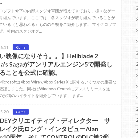
。
ロソフト傘下の内部スタジオ軍団が増えてきており、様々なゲー
り組んでいます。ここでは、各スタジオが取り組んでいることが
ている（と思われる）ものの全貌をご紹介します。 マイクロソフ
近、社内のスタジオグ…
6.11
Game
い映像になりそう。。】Hellblade 2
nua’s Sagaがアンリアルエンジン5で開発し
ることを公式に確認。
icrosoftはXbox WireでXbox Series Xに関するいくつかの重要な
認しました。同社はWindows Centralにプレスリリースを送
の投稿のハイライトを紹介しています。 まず…
5.20
Game
MDEYクリエイティブ・ディレクター サ
レイク氏ロング・インタビューAlan
ke10周年、そしてCONTROLのDLC第2弾