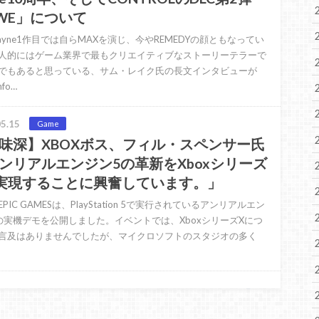
WE」について
 Payne1作目では自らMAXを演じ、今やREMEDYの顔ともなってい
人的にはゲーム業界で最もクリエイティブなストーリーテラーで
でもあると思っている、サム・レイク氏の長文インタビューが
nfo…
5.15
Game
味深】XBOXボス、フィル・スペンサー氏
ンリアルエンジン5の革新をXboxシリーズ
実現することに興奮しています。」
PIC GAMESは、PlayStation 5で実行されているアンリアルエン
の実機デモを公開しました。イベントでは、XboxシリーズXにつ
言及はありませんでしたが、マイクロソフトのスタジオの多く