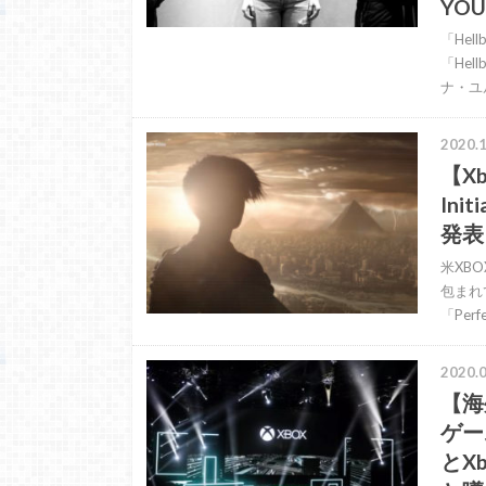
YO
「He
「Hel
ナ・ユル
2020.1
【Xb
Ini
発表
米XB
包まれて
「Perf
2020.0
【海
ゲー
とX