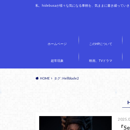
私、hidebusaが様々な気になる事柄を、気ままに書き綴ってい
ホームページ
このHPについて
超常現象
映画、TVドラマ
HOME
タグ : Hellblade2
H
2025.0
『Sen