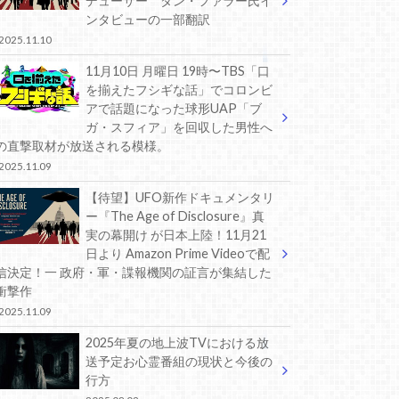
デューサー ダン・ファラー氏イ
ンタビューの一部翻訳
2025.11.10
11月10日 月曜日 19時〜TBS「口
を揃えたフシギな話」でコロンビ
アで話題になった球形UAP「ブ
ガ・スフィア」を回収した男性へ
の直撃取材が放送される模様。
2025.11.09
【待望】UFO新作ドキュメンタリ
ー『The Age of Disclosure』真
実の幕開け が日本上陸！11月21
日より Amazon Prime Videoで配
信決定！一 政府・軍・諜報機関の証言が集結した
衝撃作
2025.11.09
2025年夏の地上波TVにおける放
送予定お心霊番組の現状と今後の
行方