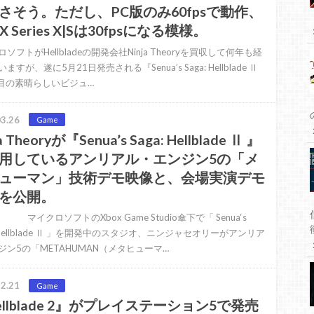
さそう。ただし、PC版のみ60fpsで動作、
X Series X|Sは30fpsになる模様。
ソフトがHellbladeの開発会社Ninja Theoryを買収して何年も経
ますが、遂に5月21日発売される『Senua’s Saga: Hellblade Ⅱ
作目の素晴らしいビジュ…
3.26
Game
a Theoryが『Senua’s Saga: Hellblade Ⅱ 』
用しているアンリアル・エンジン5の「メ
ューマン」技術デモ映像と、会場実演デモ
を公開。
ロソフトのXbox Game Studio傘下で「 Senua‘s
: Hellblade Ⅱ 」を開発中のスタジオ、ニンジャセオリーがアンリア
ジン5の「METAHUMAN（メタヒューマ…
2.21
Game
ellblade 2』がプレイステーション5で発売