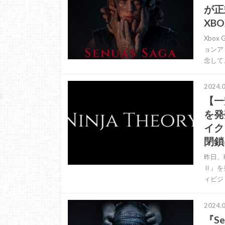
が正
XB
Xbox
ョンアドベ
念して、P
2024.0
【一安
を発
イク
閉鎖
昨日、H
Ⅱ』を
ィビジ
2024.0
『Se