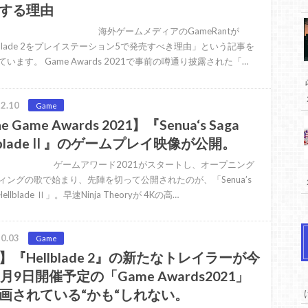
する理由
ゲームメディアのGameRantが
llblade 2をプレイステーション5で発売すべき理由」という記事を
います。 Game Awards 2021で事前の噂通り披露された「…
2.10
Game
e Game Awards 2021】『Senua‘s Saga
llbladeⅡ』のゲームプレイ映像が公開。
ムアワード2021がスタートし、オープニング
ィングの歌で始まり、先陣を切って公開されたのが、「Senua’s
: Hellblade Ⅱ」。早速Ninja Theoryが 4Kの高…
0.03
Game
】『Hellblade 2』の新たなトレイラーが今
2月9日開催予定の「Game Awards2021」
画されている“かも“しれない。