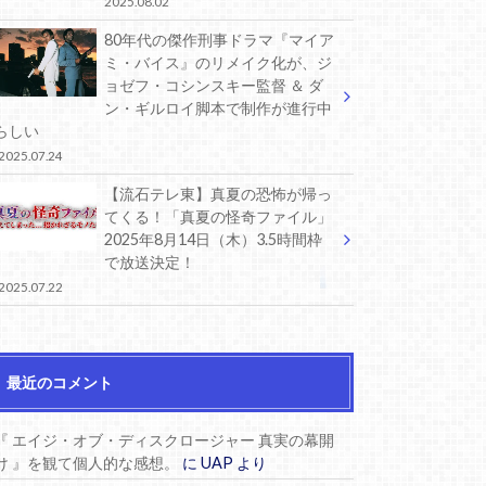
2025.08.02
80年代の傑作刑事ドラマ『マイア
ミ・バイス』のリメイク化が、ジ
ョゼフ・コシンスキー監督 ＆ ダ
ン・ギルロイ脚本で制作が進行中
らしい
2025.07.24
【流石テレ東】真夏の恐怖が帰っ
てくる！「真夏の怪奇ファイル」
2025年8月14日（木）3.5時間枠
で放送決定！
2025.07.22
最近のコメント
『 エイジ・オブ・ディスクロージャー 真実の幕開
け 』を観て個人的な感想。
に
UAP
より