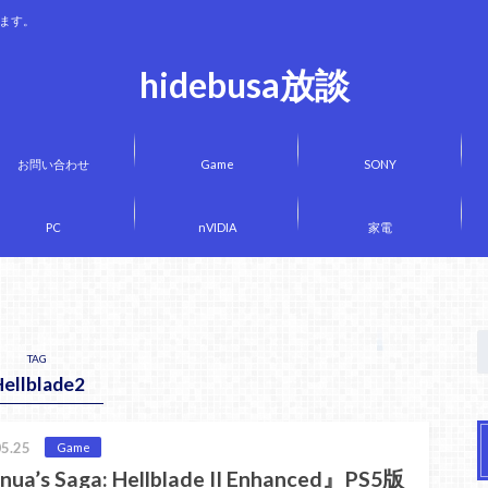
きます。
hidebusa放談
お問い合わせ
Game
SONY
PC
nVIDIA
家電
TAG
ellblade2
5.25
Game
ua’s Saga: Hellblade II Enhanced』PS5版