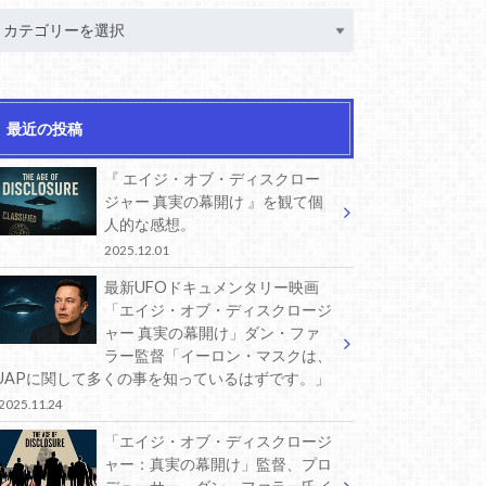
最近の投稿
『 エイジ・オブ・ディスクロー
ジャー 真実の幕開け 』を観て個
人的な感想。
2025.12.01
最新UFOドキュメンタリー映画
「エイジ・オブ・ディスクロージ
ャー 真実の幕開け」ダン・ファ
ラー監督「イーロン・マスクは、
UAPに関して多くの事を知っているはずです。」
2025.11.24
「エイジ・オブ・ディスクロージ
ャー：真実の幕開け」監督、プロ