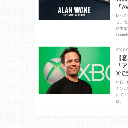
「A
Max
る、個
脚本家
Gamei
2020.0
【意
「ア
Xで
昨日、E
ジン5
いての
は、…