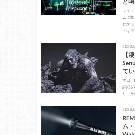
と噂
マイク
ムに取
わかっ
トは最
2020.0
【凄
Se
てい
本日、M
詳細を確
り、そ
2020.0
RE
ム・
Wa