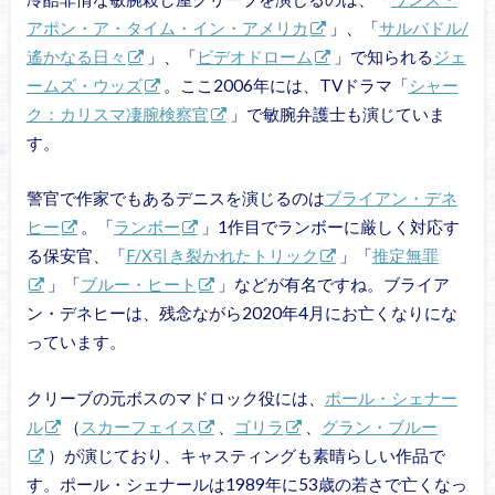
アポン・ア・タイム・イン・アメリカ
」、「
サルバドル/
遙かなる日々
」、「
ビデオドローム
」で知られる
ジェ
ームズ・ウッズ
。ここ2006年には、TVドラマ「
シャー
ク：カリスマ凄腕検察官
」で敏腕弁護士も演じていま
す。
警官で作家でもあるデニスを演じるのは
ブライアン・デネ
ヒー
。「
ランボー
」1作目でランボーに厳しく対応す
る保安官、「
F/X引き裂かれたトリック
」「
推定無罪
」「
ブルー・ヒート
」などが有名ですね。ブライア
ン・デネヒーは、残念ながら2020年4月にお亡くなりにな
っています。
クリーブの元ボスのマドロック役には、
ポール・シェナー
ル
（
スカーフェイス
、
ゴリラ
、
グラン・ブルー
）が演じており、キャスティングも素晴らしい作品で
す。ポール・シェナールは1989年に53歳の若さで亡くなっ