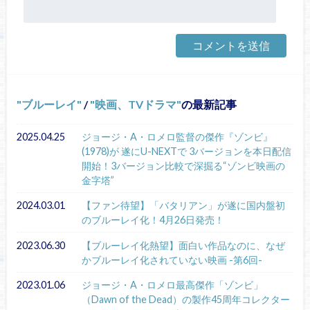
ブルーレイ
/
映画、TVドラマ
の最新記事
2025.04.25
ジョージ・A・ロメロ監督の傑作『ゾンビ』
(1978)が 遂にU-NEXTで 3バージョンを本日配信
開始！3バージョン比較で深掘る“ゾンビ映画の
金字塔”
2024.03.01
【ファン待望】「バタリアン」が遂に国内盤初
のブルーレイ化！4月26日発売！
2023.06.30
【ブルーレイ化熱望】面白い作品なのに、なぜ
かブルーレイ化されていない映画 -第6回-
2023.01.06
ジョージ・A・ロメロ最高傑作「ゾンビ」
（Dawn of the Dead）の製作45周年コレクター