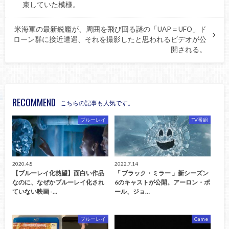
束していた模様。
米海軍の最新鋭艦が、周囲を飛び回る謎の「UAP＝UFO」ド
ローン群に接近遭遇、それを撮影したと思われるビデオが公
開される。
RECOMMEND
こちらの記事も人気です。
ブルーレイ
TV番組
2020.4.8
2022.7.14
【ブルーレイ化熱望】面白い作品
「 ブラック・ミラー 」新シーズン
なのに、なぜかブルーレイ化され
6のキャストが公開。アーロン・ポ
ていない映画 -…
ール、ジョ…
ブルーレイ
Game