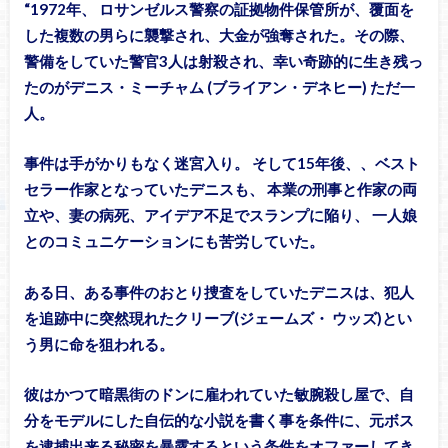
“1972年、 ロサンゼルス警察の証拠物件保管所が、覆面を
した複数の男らに襲撃され、大金が強奪された。その際、
警備をしていた警官3人は射殺され、幸い奇跡的に生き残っ
たのがデニス・ミーチャム (ブライアン・デネヒー) ただ一
人。
事件は手がかりもなく迷宮入り。 そして15年後、、ベスト
セラー作家となっていたデニスも、 本業の刑事と作家の両
立や、妻の病死、アイデア不足でスランプに陥り、 一人娘
とのコミュニケーションにも苦労していた。
ある日、ある事件のおとり捜査をしていたデニスは、犯人
を追跡中に突然現れたクリーブ(ジェームズ・ ウッズ)とい
う男に命を狙われる。
彼はかつて暗黒街のドンに雇われていた敏腕殺し屋で、自
分をモデルにした自伝的な小説を書く事を条件に、元ボス
を逮捕出来る秘密を暴露するという条件をオファーしてき