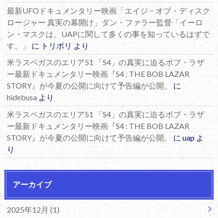
最新UFOドキュメンタリー映画「エイジ・オブ・ディスク
ロージャー 真実の幕開け」ダン・ファラー監督「イーロ
ン・マスクは、UAPに関して多くの事を知っているはずで
す。」
に
トリポリ
より
米ラスベガスのエリア51 「S4」の真実に迫るボブ・ラザ
ー最新ドキュメンタリー映画『S4 : THE BOB LAZAR
STORY』が今夏の公開に向けて予告編が公開。
に
hidebusa
より
米ラスベガスのエリア51 「S4」の真実に迫るボブ・ラザ
ー最新ドキュメンタリー映画『S4 : THE BOB LAZAR
STORY』が今夏の公開に向けて予告編が公開。
に
uap
よ
り
アーカイブ
2025年12月 (1)