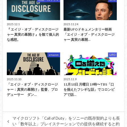
2025.12.1
2025.11.24
『 エイジ・オブ・ディスクロージ
最新UFOドキュメンタリー映画
ャー 真実の幕開け 』を観て個人的
「エイジ・オブ・ディスクロージ
な感想。
ャー 真実の幕開…
amazon
UFO
2025.11.10
2025.11.9
「エイジ・オブ・ディスクロージ
11月10日 月曜日 19時〜TBS「口
ャー：真実の幕開け」監督、プロ
を揃えたフシギな話」でコロンビ
デューサー ダン…
アで話…
マイクロソフト「Call of Duty」をソニーの既存契約よりも長
い「数年以上」プレイステーションでの提供を継続すると約