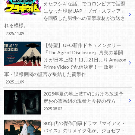
えたフシギな話」でコロンビアで話題
になった球形UAP「ブガ・スフィア」
を回収した男性への直撃取材が放送さ
れる模様。
2025.11.09
【待望】UFO新作ドキュメンタリー
『The Age of Disclosure』真実の幕開
け が日本上陸！11月21日より Amazon
Prime Videoで配信決定！一 政府・
軍・諜報機関の証言が集結した衝撃作
2025.11.09
2025年夏の地上波TVにおける放送予
定お心霊番組の現状と今後の行方
2025.08.02
80年代の傑作刑事ドラマ『マイアミ・
バイス』のリメイク化が、ジョゼフ・