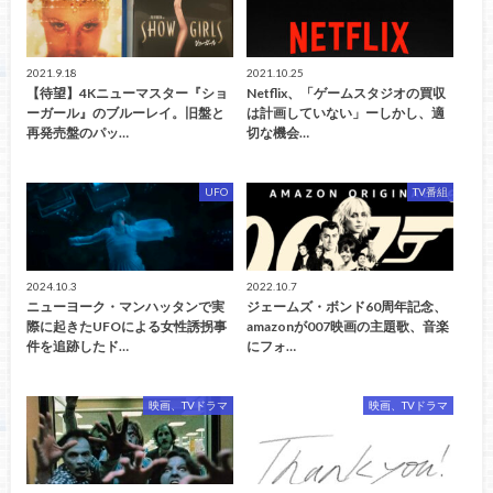
2021.9.18
2021.10.25
【待望】4Kニューマスター『ショ
Netflix、「ゲームスタジオの買収
ーガール』のブルーレイ。旧盤と
は計画していない」ーしかし、適
再発売盤のパッ…
切な機会…
UFO
TV番組
2024.10.3
2022.10.7
ニューヨーク・マンハッタンで実
ジェームズ・ボンド60周年記念、
際に起きたUFOによる女性誘拐事
amazonが007映画の主題歌、音楽
件を追跡したド…
にフォ…
映画、TVドラマ
映画、TVドラマ