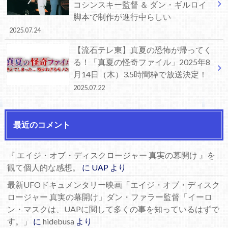
コシンスキー監督 ＆ ダン・ギルロイ
脚本で制作が進行中らしい
2025.07.24
【流石テレ東】真夏の恐怖が帰ってく
る！「真夏の怪奇ファイル」2025年8
月14日（木）3.5時間枠で放送決定！
2025.07.22
最近のコメント
『 エイジ・オブ・ディスクロージャー 真実の幕開け 』を
観て個人的な感想。
に
UAP
より
最新UFOドキュメンタリー映画「エイジ・オブ・ディスク
ロージャー 真実の幕開け」ダン・ファラー監督「イーロ
ン・マスクは、UAPに関して多くの事を知っているはずで
す。」
に
hidebusa
より