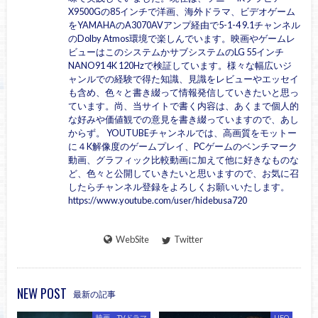
X9500Gの85インチで洋画、海外ドラマ、ビデオゲーム
をYAMAHAのA3070AVアンプ経由で5-1-4 9.1チャンネル
のDolby Atmos環境で楽しんでいます。映画やゲームレ
ビューはこのシステムかサブシステムのLG 55インチ
NANO91 4K 120Hzで検証しています。様々な幅広いジ
ャンルでの経験で得た知識、見識をレビューやエッセイ
も含め、色々と書き綴って情報発信していきたいと思っ
ています。尚、当サイトで書く内容は、あくまで個人的
な好みや価値観での意見を書き綴っていますので、あし
からず。 YOUTUBEチャンネルでは、高画質をモットー
に４K解像度のゲームプレイ、PCゲームのベンチマーク
動画、グラフィック比較動画に加えて他に好きなものな
ど、色々と公開していきたいと思いますので、お気に召
したらチャンネル登録をよろしくお願いいたします。
https://www.youtube.com/user/hidebusa720
WebSite
Twitter
NEW POST
最新の記事
映画、TVドラマ
UFO