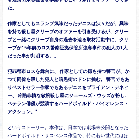
た。
作家としてもスランプ気味だったデニスは渋々だが、興味
を持ち殺し屋クリーブのオファーを引き受けるが、クリー
ブと一緒にクリーブ自身の過去を辿る取材活動中に、クリ
ーブが15年前のロス警察証拠保管所強奪事件の犯人の1人
だった事が判明する。。
犯罪都市ロスを舞台に、 作家としての顔も持つ警官が、か
つて同僚を殺した犯人と暗黒街のドンに挑む。 警官でもあ
りベストセラー作家でもあるデニスをブライアン・デネヒ
ー、 冷酷非情な敏腕殺し屋にジェームズ・ウッズが扮し、
ベテラン俳優が競演するハードボイルド・バイオレンス・
アクション。”
というストーリー。本作は、日本では劇場未公開となった
ハードボイルド・サスペンス作品で、特に若い世代にはほ