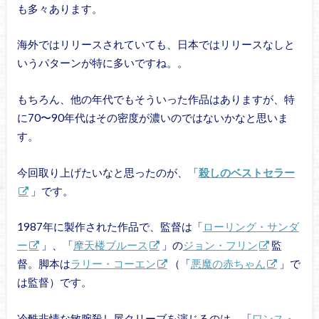
も多々あります。
海外ではリリースされていても、日本ではリリースなしと
いうパターンが特に多いですね。。
もちろん、他の年代でもそういった作品はありますが、特
に70〜90年代はその密度が濃いのではないかなと思いま
す。
今回取り上げたいなと思ったのが、「
殺しのベストセラー
」です。
1987年に製作された作品で、監督は「
ローリング・サンダ
ー
」、「
摩天楼ブルース
」の
ジョン・フリン
監
督。脚本は
ラリー・コーエン
（「
悪魔の赤ちゃん
」で
は監督）です。
冷酷非情な敏腕殺し屋クリーブを演じるのは、「
ワンス・