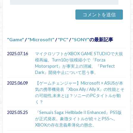
Game
/
Microsoft
/
PC
/
SONY
の最新記事
2025.07.16
マイクロソフトがXBOX GAME STUDIOで大規
模再編。Turn10が規模縮小で『Forza
Motorsport』が事実上の消滅、『Perfect
Dark』開発中止について思う事。
2025.06.09
【ゲームチェンジャー】Microsoft × ASUSが本
気の携帯機発表『Xbox Ally / Ally X』の性能とそ
の可能性,未来とは？ソニーのPCタイトルが動
く？
2025.05.25
『Senua’s Saga: Hellblade II Enhanced』PS5版
が正式発表。象徴タイトルが続々とPS5へ。
XBOXの存在意義希薄化の懸念。