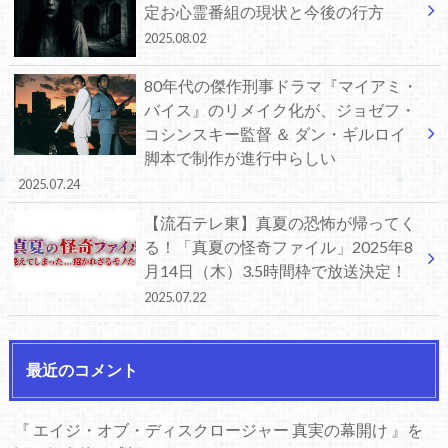
定お心霊番組の現状と今後の行方
2025.08.02
80年代の傑作刑事ドラマ『マイアミ・
バイス』のリメイク化が、ジョゼフ・
コシンスキー監督 ＆ ダン・ギルロイ
脚本で制作が進行中らしい
2025.07.24
【流石テレ東】真夏の恐怖が帰ってく
る！「真夏の怪奇ファイル」2025年8
月14日（木）3.5時間枠で放送決定！
2025.07.22
最近のコメント
『 エイジ・オブ・ディスクロージャー 真実の幕開け 』を