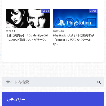
Game
Game
2022.1.1
2022.4.20
【遂に発売か】「GoldenEye 007
PlayStationスタジオの開発者が
」のXBOX実績リストがリーク。
「Banger：パワフルでクール」
な…
カテゴリー