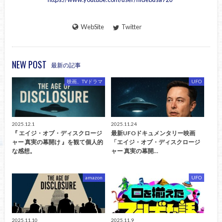
WebSite
Twitter
NEW POST
最新の記事
映画、TVドラマ
UFO
2025.12.1
2025.11.24
『 エイジ・オブ・ディスクロージ
最新UFOドキュメンタリー映画
ャー 真実の幕開け 』を観て個人的
「エイジ・オブ・ディスクロージ
な感想。
ャー 真実の幕開…
amazon
UFO
2025.11.10
2025.11.9