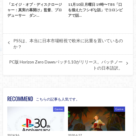
「エイジ・オブ・ディスクロージ
11月10日 月曜日 19時〜TBS「口
ャー：真実の幕開け」監督、プロ
を揃えたフシギな話」でコロンビ
デューサー ダン…
アで話…
PS5は、本当に日本市場軽視で欧米に比重を置いているの
か？
PC版 Horizon Zero Dawnパッチ1.10がリリース。パッチノー
トの日本語訳。
RECOMMEND
こちらの記事も人気です。
Game
Game
2024.9.6
2020.6.27