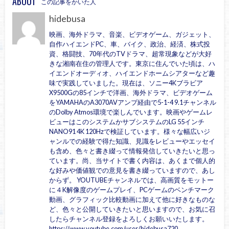
ABOUT
この記事をかいた人
hidebusa
映画、海外ドラマ、音楽、ビデオゲーム、ガジェット、
自作ハイエンドPC、車、バイク、政治、経済、株式投
資、格闘技、70年代のTVドラマ、超常現象などが大好
きな湘南在住の管理人です。東京に住んでいた頃は、ハ
イエンドオーディオ、ハイエンドホームシアターなど趣
味で実践していました。現在は、ソニー4Kブラビア
X9500Gの85インチで洋画、海外ドラマ、ビデオゲーム
をYAMAHAのA3070AVアンプ経由で5-1-4 9.1チャンネル
のDolby Atmos環境で楽しんでいます。映画やゲームレ
ビューはこのシステムかサブシステムのLG 55インチ
NANO91 4K 120Hzで検証しています。様々な幅広いジ
ャンルでの経験で得た知識、見識をレビューやエッセイ
も含め、色々と書き綴って情報発信していきたいと思っ
ています。尚、当サイトで書く内容は、あくまで個人的
な好みや価値観での意見を書き綴っていますので、あし
からず。 YOUTUBEチャンネルでは、高画質をモットー
に４K解像度のゲームプレイ、PCゲームのベンチマーク
動画、グラフィック比較動画に加えて他に好きなものな
ど、色々と公開していきたいと思いますので、お気に召
したらチャンネル登録をよろしくお願いいたします。
https://www.youtube.com/user/hidebusa720