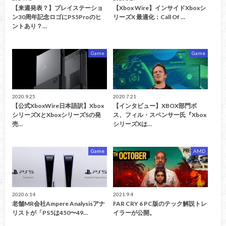
【来週発表？】プレイステーショ
【Xbox Wire】インサイドXboxシ
ン30周年記念ロゴにPS5Proのヒ
リーズX 最適化：Call Of …
ントあり？…
Game
Game
2020.9.25
2020.7.21
【公式XboxWire日本語訳】Xbox
【インタビュー】XBOX部門ボ
シリーズXとXboxシリーズSの発
ス、フィル・スペンサー氏『Xbox
売…
シリーズXは…
Game
AMD
2020.6.14
2021.9.4
老舗MR会社Ampere Analysisアナ
FAR CRY 6 PC版のテック解説トレ
リストが「PS5は450〜49…
イラーが公開。