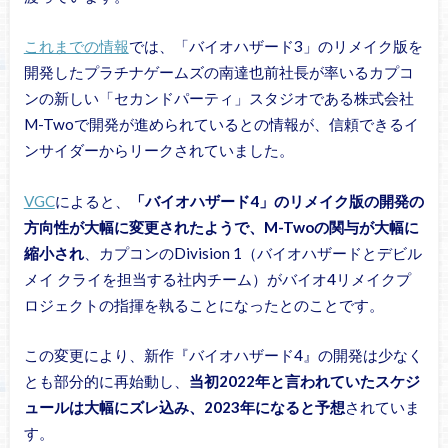
これまでの情報
では、「バイオハザード3」のリメイク版を
開発したプラチナゲームズの南達也前社長が率いるカプコ
ンの新しい「セカンドパーティ」スタジオである株式会社
M-Twoで開発が進められているとの情報が、信頼できるイ
ンサイダーからリークされていました。
VGC
によると、
「バイオハザード4」のリメイク版の開発の
方向性が大幅に変更されたようで、M-Twoの関与が大幅に
縮小され
、カプコンのDivision 1（バイオハザードとデビル
メイ クライを担当する社内チーム）がバイオ4リメイクプ
ロジェクトの指揮を執ることになったとのことです。
この変更により、新作『バイオハザード4』の開発は少なく
とも部分的に再始動し、
当初2022年と言われていたスケジ
ュールは大幅にズレ込み、2023年になると予想
されていま
す。