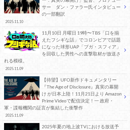
サー ダン・ファラー氏インタビュー
の一部翻訳
2025.11.10
11月10日 月曜日 19時〜TBS「口を揃
えたフシギな話」でコロンビアで話題
になった球形UAP「ブガ・スフィア」
を回収した男性への直撃取材が放送さ
れる模様。
2025.11.09
【待望】UFO新作ドキュメンタリー
『The Age of Disclosure』真実の幕開
け が日本上陸！11月21日より Amazon
Prime Videoで配信決定！一 政府・
軍・諜報機関の証言が集結した衝撃作
2025.11.09
2025年夏の地上波TVにおける放送予