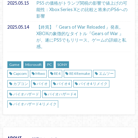
2025.05.15
PS5 の価格がトランプ関税の影響で値上げの可
能性：Xbox Series Xとの比較と将来のPS6への
影響
2025.05.14
【終焉】『 Gears of War Reloaded 』発表。
XBOXの象徴的なタイトル『Gears of War 』
が、遂にPS5でもリリース。ゲームの詳細と私
感。
Game
Microsoft
PC
SONY
Capcom
Mtwo
RE4
RE4 Remake
エムツー
カプコン
バイオ
バイオ4
バイオ4 リメイク
バイオハザード
バイオハザード4
バイオハザード4 リメイク