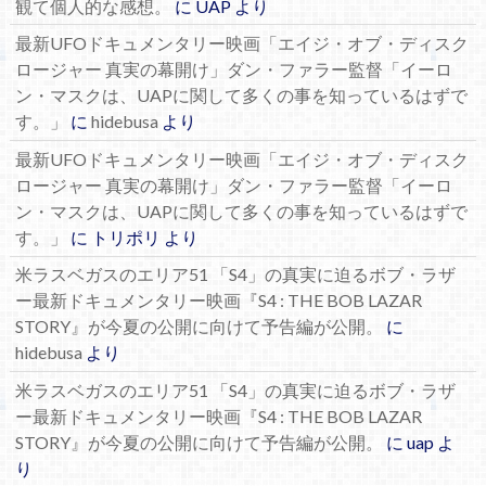
観て個人的な感想。
に
UAP
より
最新UFOドキュメンタリー映画「エイジ・オブ・ディスク
ロージャー 真実の幕開け」ダン・ファラー監督「イーロ
ン・マスクは、UAPに関して多くの事を知っているはずで
す。」
に
hidebusa
より
最新UFOドキュメンタリー映画「エイジ・オブ・ディスク
ロージャー 真実の幕開け」ダン・ファラー監督「イーロ
ン・マスクは、UAPに関して多くの事を知っているはずで
す。」
に
トリポリ
より
米ラスベガスのエリア51 「S4」の真実に迫るボブ・ラザ
ー最新ドキュメンタリー映画『S4 : THE BOB LAZAR
STORY』が今夏の公開に向けて予告編が公開。
に
hidebusa
より
米ラスベガスのエリア51 「S4」の真実に迫るボブ・ラザ
ー最新ドキュメンタリー映画『S4 : THE BOB LAZAR
STORY』が今夏の公開に向けて予告編が公開。
に
uap
よ
り