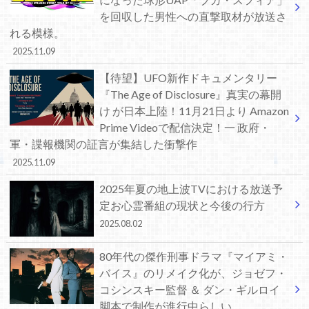
を回収した男性への直撃取材が放送さ
れる模様。
2025.11.09
【待望】UFO新作ドキュメンタリー
『The Age of Disclosure』真実の幕開
け が日本上陸！11月21日より Amazon
Prime Videoで配信決定！一 政府・
軍・諜報機関の証言が集結した衝撃作
2025.11.09
2025年夏の地上波TVにおける放送予
定お心霊番組の現状と今後の行方
2025.08.02
80年代の傑作刑事ドラマ『マイアミ・
バイス』のリメイク化が、ジョゼフ・
コシンスキー監督 ＆ ダン・ギルロイ
脚本で制作が進行中らしい