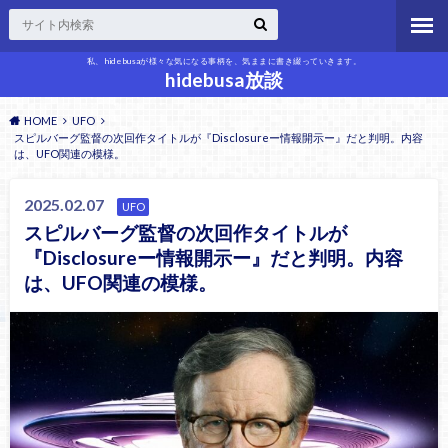
私、hidebusaが様々な気になる事柄を、気ままに書き綴っていきます。
hidebusa放談
HOME
UFO
スピルバーグ監督の次回作タイトルが『Disclosureー情報開示ー』だと判明。内容
は、UFO関連の模様。
2025.02.07
UFO
スピルバーグ監督の次回作タイトルが
『Disclosureー情報開示ー』だと判明。内容
は、UFO関連の模様。