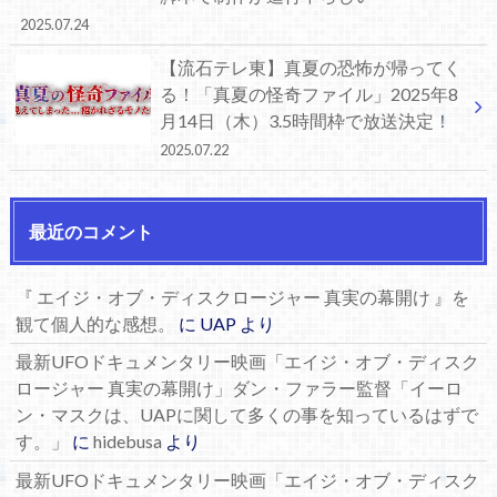
2025.07.24
【流石テレ東】真夏の恐怖が帰ってく
る！「真夏の怪奇ファイル」2025年8
月14日（木）3.5時間枠で放送決定！
2025.07.22
最近のコメント
『 エイジ・オブ・ディスクロージャー 真実の幕開け 』を
観て個人的な感想。
に
UAP
より
最新UFOドキュメンタリー映画「エイジ・オブ・ディスク
ロージャー 真実の幕開け」ダン・ファラー監督「イーロ
ン・マスクは、UAPに関して多くの事を知っているはずで
す。」
に
hidebusa
より
最新UFOドキュメンタリー映画「エイジ・オブ・ディスク