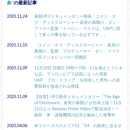
象
の最新記事
2025.11.24
最新UFOドキュメンタリー映画「エイジ・オ
ブ・ディスクロージャー 真実の幕開け」ダン・
ファラー監督「イーロン・マスクは、UAPに関
して多くの事を知っているはずです。」
2025.11.10
「エイジ・オブ・ディスクロージャー：真実の
幕開け」監督、プロデューサー ダン・ファラ
ー氏インタビューの一部翻訳
2025.11.09
11月10日 月曜日 19時〜TBS「口を揃えたフシギ
な話」でコロンビアで話題になった球形
UAP「ブガ・スフィア」を回収した男性への直
撃取材が放送される模様。
2025.11.09
【待望】UFO新作ドキュメンタリー『The Age
of Disclosure』真実の幕開け が日本上陸！11月
21日より Amazon Prime Videoで配信決定！一
政府・軍・諜報機関の証言が集結した衝撃作
2025.04.06
米ラスベガスのエリア51 「S4」の真実に迫るボ