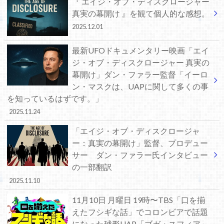
『 エイジ・オブ・ディスクロージャー
真実の幕開け 』を観て個人的な感想。
2025.12.01
最新UFOドキュメンタリー映画「エイ
ジ・オブ・ディスクロージャー 真実の
幕開け」ダン・ファラー監督「イーロ
ン・マスクは、UAPに関して多くの事
を知っているはずです。」
2025.11.24
「エイジ・オブ・ディスクロージャ
ー：真実の幕開け」監督、プロデュー
サー ダン・ファラー氏インタビュー
の一部翻訳
2025.11.10
11月10日 月曜日 19時〜TBS「口を揃
えたフシギな話」でコロンビアで話題
になった球形UAP「ブガ・スフィア」