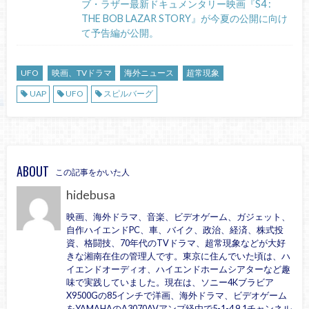
ブ・ラザー最新ドキュメンタリー映画『S4 :
THE BOB LAZAR STORY』が今夏の公開に向け
て予告編が公開。
UFO
映画、TVドラマ
海外ニュース
超常現象
UAP
UFO
スピルバーグ
ABOUT
この記事をかいた人
hidebusa
映画、海外ドラマ、音楽、ビデオゲーム、ガジェット、
自作ハイエンドPC、車、バイク、政治、経済、株式投
資、格闘技、70年代のTVドラマ、超常現象などが大好
きな湘南在住の管理人です。東京に住んでいた頃は、ハ
イエンドオーディオ、ハイエンドホームシアターなど趣
味で実践していました。現在は、ソニー4Kブラビア
X9500Gの85インチで洋画、海外ドラマ、ビデオゲーム
をYAMAHAのA3070AVアンプ経由で5-1-4 9.1チャンネル