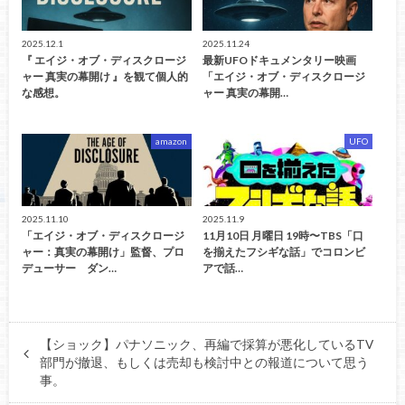
2025.12.1
2025.11.24
『 エイジ・オブ・ディスクロージ
最新UFOドキュメンタリー映画
ャー 真実の幕開け 』を観て個人的
「エイジ・オブ・ディスクロージ
な感想。
ャー 真実の幕開…
amazon
UFO
2025.11.10
2025.11.9
「エイジ・オブ・ディスクロージ
11月10日 月曜日 19時〜TBS「口
ャー：真実の幕開け」監督、プロ
を揃えたフシギな話」でコロンビ
デューサー ダン…
アで話…
【ショック】パナソニック、再編で採算が悪化しているTV
部門が撤退、もしくは売却も検討中との報道について思う
事。