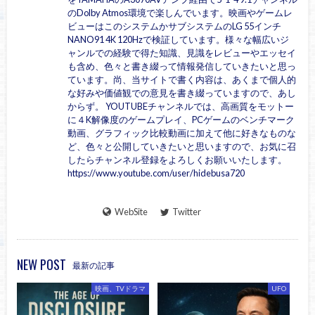
のDolby Atmos環境で楽しんでいます。映画やゲームレ
ビューはこのシステムかサブシステムのLG 55インチ
NANO91 4K 120Hzで検証しています。様々な幅広いジ
ャンルでの経験で得た知識、見識をレビューやエッセイ
も含め、色々と書き綴って情報発信していきたいと思っ
ています。尚、当サイトで書く内容は、あくまで個人的
な好みや価値観での意見を書き綴っていますので、あし
からず。 YOUTUBEチャンネルでは、高画質をモットー
に４K解像度のゲームプレイ、PCゲームのベンチマーク
動画、グラフィック比較動画に加えて他に好きなものな
ど、色々と公開していきたいと思いますので、お気に召
したらチャンネル登録をよろしくお願いいたします。
https://www.youtube.com/user/hidebusa720
WebSite
Twitter
NEW POST
最新の記事
映画、TVドラマ
UFO