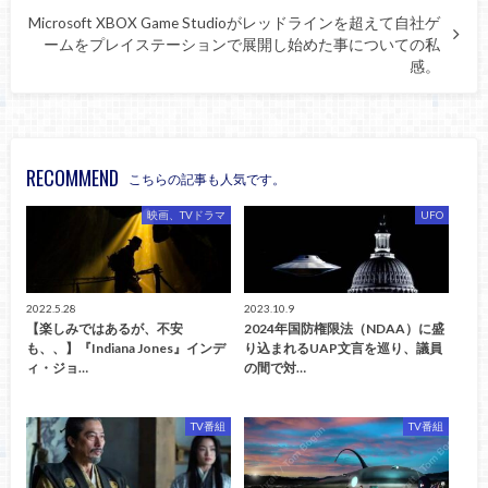
Microsoft XBOX Game Studioがレッドラインを超えて自社ゲ
ームをプレイステーションで展開し始めた事についての私
感。
RECOMMEND
こちらの記事も人気です。
映画、TVドラマ
UFO
2022.5.28
2023.10.9
【楽しみではあるが、不安
2024年国防権限法（NDAA）に盛
も、、】『Indiana Jones』インデ
り込まれるUAP文言を巡り、議員
ィ・ジョ…
の間で対…
TV番組
TV番組