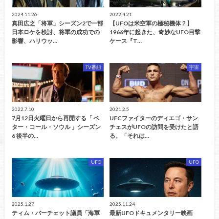
2024.11.26
2022.4.21
真田広之「将軍」シーズン2で一部
【UFOは米空軍の極秘機体？】
日本ロケを検討、将軍の成功での
1966年に起きた、奇妙なUFO目撃
影響、ハリウッ…
ケース『T…
TV番組
宇宙
2022.7.10
2021.2.5
7月12日火曜日から再開する「 ベ
UFCファイターのディエゴ・サン
ター・コール・ソウル 」シーズン
チェスがUFOの訪問を受けたと語
6 後半の…
る。「それは…
UFO
UFO
2025.1.27
2025.11.24
ティム・バーチェット議員「海軍
最新UFOドキュメンタリー映画