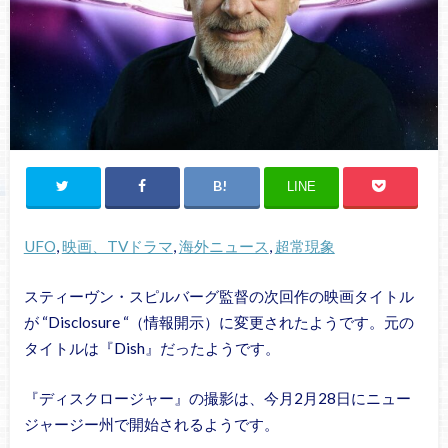
LINE
UFO
, 
映画、TVドラマ
, 
海外ニュース
, 
超常現象
スティーヴン・スピルバーグ監督の次回作の映画タイトル
が “Disclosure “（情報開示）に変更されたようです。元の
タイトルは『Dish』だったようです。
『ディスクロージャー』の撮影は、今月2月28日にニュー
ジャージー州で開始されるようです。