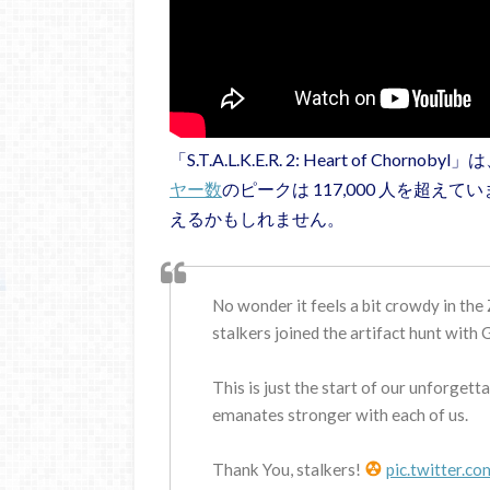
「S.T.A.L.K.E.R. 2: Heart of Ch
ヤー数
のピークは 117,000 人を超
えるかもしれません。
No wonder it feels a bit crowdy in the
stalkers joined the artifact hunt with
This is just the start of our unforget
emanates stronger with each of us.
Thank You, stalkers!
pic.twitter.c