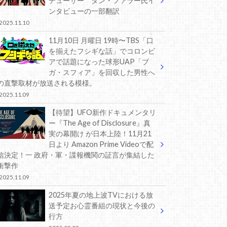
デューサー ダン・ファラー氏イ
ンタビューの一部翻訳
2025.11.10
11月10日 月曜日 19時〜TBS「口
を揃えたフシギな話」でコロンビ
アで話題になった球形UAP「ブ
ガ・スフィア」を回収した男性へ
の直撃取材が放送される模様。
2025.11.09
【待望】UFO新作ドキュメンタリ
ー『The Age of Disclosure』真
実の幕開け が日本上陸！11月21
日より Amazon Prime Videoで配
信決定！一 政府・軍・諜報機関の証言が集結した
衝撃作
2025.11.09
2025年夏の地上波TVにおける放
送予定お心霊番組の現状と今後の
行方