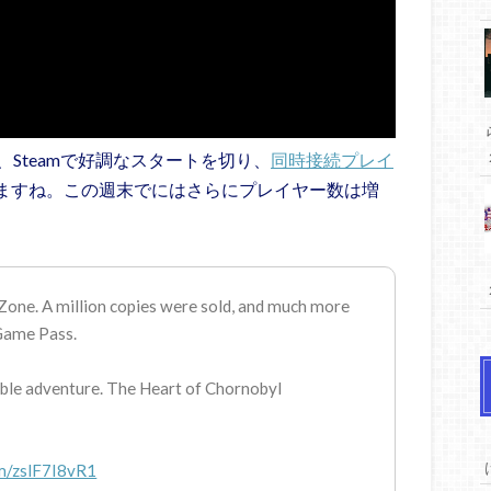
ornobyl」は、Steamで好調なスタートを切り、
同時接続プレイ
えていますね。この週末でにはさらにプレイヤー数は増
 Zone. A million copies were sold, and much more
 Game Pass.
table adventure. The Heart of Chornobyl
om/zslF7I8vR1