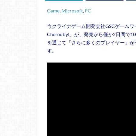
Game
, 
Microsoft
, 
PC
ウクライナゲーム開発会社GSCゲームワールドスタジオ
Chornobyl」が、発売から僅か2日間
を通じて「さらに多くのプレイヤー」が
す。