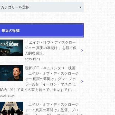
最近の投稿
『 エイジ・オブ・ディスクロー
ジャー 真実の幕開け 』を観て個
人的な感想。
2025.12.01
最新UFOドキュメンタリー映画
「エイジ・オブ・ディスクロージ
ャー 真実の幕開け」ダン・ファ
ラー監督「イーロン・マスクは、
UAPに関して多くの事を知っているはずです。」
2025.11.24
「エイジ・オブ・ディスクロージ
ャー：真実の幕開け」監督、プロ