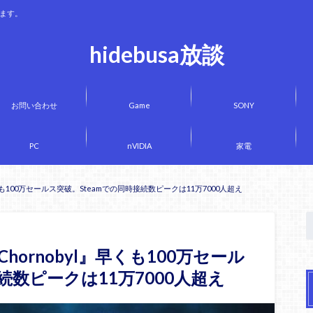
きます。
hidebusa放談
お問い合わせ
Game
SONY
PC
nVIDIA
家電
hornobyl』早くも100万セールス突破。Steamでの同時接続数ピークは11万7000人超え
art of Chornobyl』早くも100万セール
続数ピークは11万7000人超え