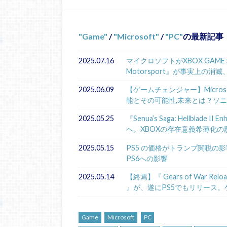
Game
/
Microsoft
/
PC
の最新記事
2025.07.16
マイクロソフトがXBOX GAME 
Motorsport』が事実上の消滅
2025.06.09
【ゲームチェンジャー】Microsoft
能とその可能性,未来とは？ソ
2025.05.25
『Senua’s Saga: Hellbla
へ。XBOXの存在意義希薄化の
2025.05.15
PS5 の価格がトランプ関税の影響
PS6への影響
2025.05.14
【終焉】『 Gears of War Re
』が、遂にPS5でもリリース
Game
Microsoft
PC