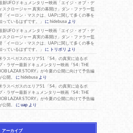
最新UFOドキュメンタリー映画「エイジ・オブ・デ
ィスクロージャー 真実の幕開け」ダン・ファラー監
督「イーロン・マスクは、UAPに関して多くの事を
知っているはずです。」
に
hidebusa
より
最新UFOドキュメンタリー映画「エイジ・オブ・デ
ィスクロージャー 真実の幕開け」ダン・ファラー監
督「イーロン・マスクは、UAPに関して多くの事を
知っているはずです。」
に
トリポリ
より
米ラスベガスのエリア51 「S4」の真実に迫るボ
ブ・ラザー最新ドキュメンタリー映画『S4 : THE
BOB LAZAR STORY』が今夏の公開に向けて予告編
が公開。
に
hidebusa
より
米ラスベガスのエリア51 「S4」の真実に迫るボ
ブ・ラザー最新ドキュメンタリー映画『S4 : THE
BOB LAZAR STORY』が今夏の公開に向けて予告編
が公開。
に
uap
より
アーカイブ