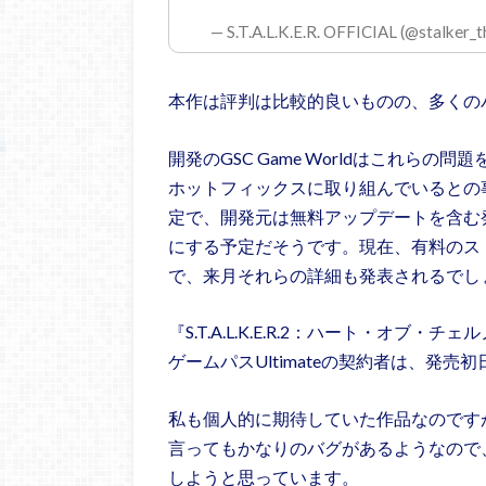
— S.T.A.L.K.E.R. OFFICIAL (@stalker
本作は評判は比較的良いものの、多くの
開発のGSC Game Worldはこれらの
ホットフィックスに取り組んでいるとの
定で、開発元は無料アップデートを含む
にする予定だそうです。現在、有料のス
で、来月それらの詳細も発表されるでし
『S.T.A.L.K.E.R.2：ハート・オブ・
ゲームパスUltimateの契約者は、発
私も個人的に期待していた作品なのです
言ってもかなりのバグがあるようなので
しようと思っています。