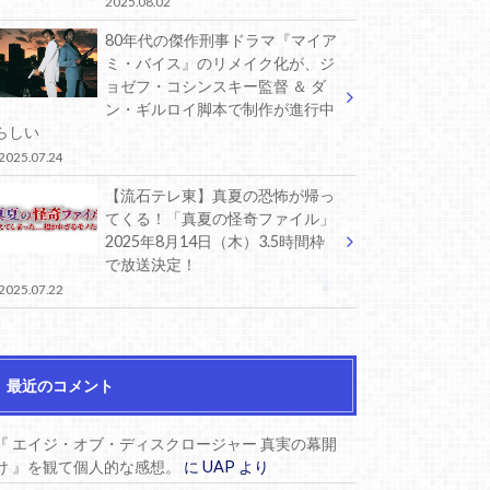
2025.08.02
80年代の傑作刑事ドラマ『マイア
ミ・バイス』のリメイク化が、ジ
ョゼフ・コシンスキー監督 ＆ ダ
ン・ギルロイ脚本で制作が進行中
らしい
2025.07.24
【流石テレ東】真夏の恐怖が帰っ
てくる！「真夏の怪奇ファイル」
2025年8月14日（木）3.5時間枠
で放送決定！
2025.07.22
最近のコメント
『 エイジ・オブ・ディスクロージャー 真実の幕開
け 』を観て個人的な感想。
に
UAP
より