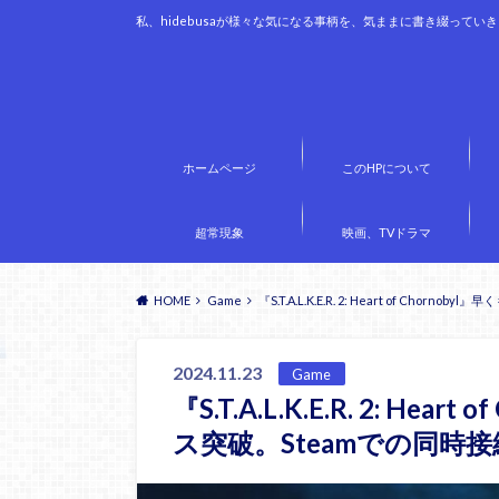
私、hidebusaが様々な気になる事柄を、気ままに書き綴ってい
ホームページ
このHPについて
超常現象
映画、TVドラマ
HOME
Game
『S.T.A.L.K.E.R. 2: Heart of C
2024.11.23
Game
『S.T.A.L.K.E.R. 2: He
ス突破。Steamでの同時接