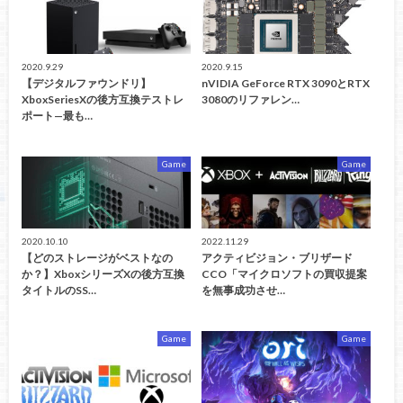
2020.9.29
2020.9.15
【デジタルファウンドリ】
nVIDIA GeForce RTX 3090とRTX
XboxSeriesXの後方互換テストレ
3080のリファレン…
ポート—最も…
Game
Game
2020.10.10
2022.11.29
【どのストレージがベストなの
アクティビジョン・ブリザード
か？】XboxシリーズXの後方互換
CCO「マイクロソフトの買収提案
タイトルのSS…
を無事成功させ…
Game
Game