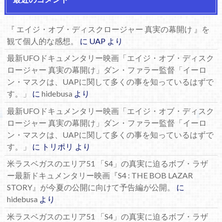
『 エイジ・オブ・ディスクロージャー 真実の幕開け 』を
観て個人的な感想。
に
UAP
より
最新UFOドキュメンタリー映画「エイジ・オブ・ディスク
ロージャー 真実の幕開け」ダン・ファラー監督「イーロ
ン・マスクは、UAPに関して多くの事を知っているはずで
す。」
に
hidebusa
より
最新UFOドキュメンタリー映画「エイジ・オブ・ディスク
ロージャー 真実の幕開け」ダン・ファラー監督「イーロ
ン・マスクは、UAPに関して多くの事を知っているはずで
す。」
に
トリポリ
より
米ラスベガスのエリア51 「S4」の真実に迫るボブ・ラザ
ー最新ドキュメンタリー映画『S4 : THE BOB LAZAR
STORY』が今夏の公開に向けて予告編が公開。
に
hidebusa
より
米ラスベガスのエリア51 「S4」の真実に迫るボブ・ラザ