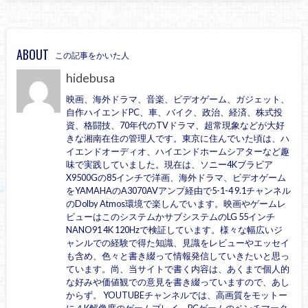
ABOUT
この記事をかいた人
hidebusa
映画、海外ドラマ、音楽、ビデオゲーム、ガジェット、
自作ハイエンドPC、車、バイク、政治、経済、株式投
資、格闘技、70年代のTVドラマ、超常現象などが大好
きな湘南在住の管理人です。東京に住んでいた頃は、ハ
イエンドオーディオ、ハイエンドホームシアターなど趣
味で実践していました。現在は、ソニー4Kブラビア
X9500Gの85インチで洋画、海外ドラマ、ビデオゲーム
をYAMAHAのA3070AVアンプ経由で5-1-4 9.1チャンネル
のDolby Atmos環境で楽しんでいます。映画やゲームレ
ビューはこのシステムかサブシステムのLG 55インチ
NANO91 4K 120Hzで検証しています。様々な幅広いジ
ャンルでの経験で得た知識、見識をレビューやエッセイ
も含め、色々と書き綴って情報発信していきたいと思っ
ています。尚、当サイトで書く内容は、あくまで個人的
な好みや価値観での意見を書き綴っていますので、あし
からず。 YOUTUBEチャンネルでは、高画質をモットー