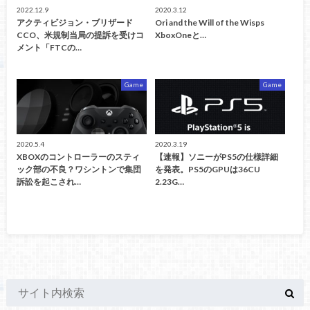
2022.12.9
2020.3.12
アクティビジョン・ブリザード
Ori and the Will of the Wisps
CCO、米規制当局の提訴を受けコ
XboxOneと…
メント「FTCの…
Game
Game
2020.5.4
2020.3.19
XBOXのコントローラーのスティ
【速報】ソニーがPS5の仕様詳細
ック部の不良？ワシントンで集団
を発表。PS5のGPUは36CU
訴訟を起こされ…
2.23G…