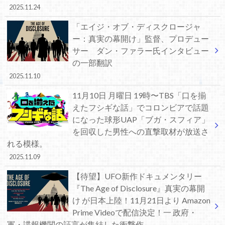
2025.11.24
「エイジ・オブ・ディスクロージャ
ー：真実の幕開け」監督、プロデュー
サー ダン・ファラー氏インタビュー
の一部翻訳
2025.11.10
11月10日 月曜日 19時〜TBS「口を揃
えたフシギな話」でコロンビアで話題
になった球形UAP「ブガ・スフィア」
を回収した男性への直撃取材が放送さ
れる模様。
2025.11.09
【待望】UFO新作ドキュメンタリー
『The Age of Disclosure』真実の幕開
け が日本上陸！11月21日より Amazon
Prime Videoで配信決定！一 政府・
軍・諜報機関の証言が集結した衝撃作