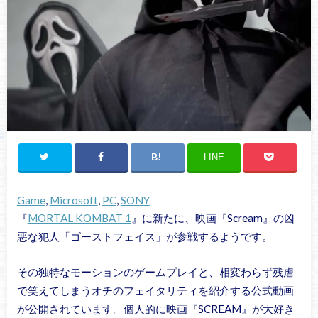
LINE
Game
, 
Microsoft
, 
PC
, 
SONY
『
MORTAL KOMBAT 1
』に新たに、映画『Scream』の凶
悪な犯人「ゴーストフェイス」が参戦するようです。
その独特なモーションのゲームプレイと、相変わらず残虐
で笑えてしまうオチのフェイタリティを紹介する公式動画
が公開されています。個人的に映画『SCREAM』が大好き