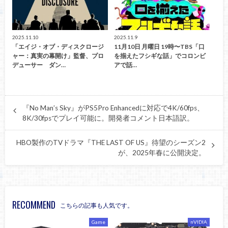
2025.11.10
2025.11.9
「エイジ・オブ・ディスクロージ
11月10日 月曜日 19時〜TBS「口
ャー：真実の幕開け」監督、プロ
を揃えたフシギな話」でコロンビ
デューサー ダン…
アで話…
『No Man’s Sky』がPS5Pro Enhancedに対応で4K/60fps、
8K/30fpsでプレイ可能に。開発者コメント日本語訳。
HBO製作のTVドラマ『THE LAST OF US』待望のシーズン2
が、2025年春に公開決定。
RECOMMEND
こちらの記事も人気です。
Game
nVIDIA