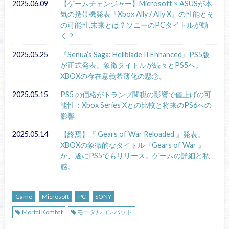
2025.06.09
【ゲームチェンジャー】Microsoft × ASUSが本
気の携帯機発表『Xbox Ally / Ally X』の性能とそ
の可能性,未来とは？ソニーのPCタイトルが動
く？
2025.05.25
『Senua’s Saga: Hellblade II Enhanced』PS5版
が正式発表。象徴タイトルが続々とPS5へ。
XBOXの存在意義希薄化の懸念。
2025.05.15
PS5 の価格がトランプ関税の影響で値上げの可
能性：Xbox Series Xとの比較と将来のPS6への
影響
2025.05.14
【終焉】『 Gears of War Reloaded 』発表。
XBOXの象徴的なタイトル『Gears of War 』
が、遂にPS5でもリリース。ゲームの詳細と私
感。
Game
Microsoft
PC
SONY
Mortal Kombat
モータルコンバット