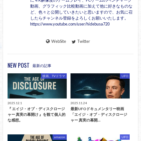
に４K解像度のゲームプレイ、PCゲームのベンチマーク
動画、グラフィック比較動画に加えて他に好きなものな
ど、色々と公開していきたいと思いますので、お気に召
したらチャンネル登録をよろしくお願いいたします。
https://www.youtube.com/user/hidebusa720
WebSite
Twitter
NEW POST
最新の記事
映画、TVドラマ
UFO
2025.12.1
2025.11.24
『 エイジ・オブ・ディスクロージ
最新UFOドキュメンタリー映画
ャー 真実の幕開け 』を観て個人的
「エイジ・オブ・ディスクロージ
な感想。
ャー 真実の幕開…
amazon
UFO