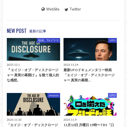
WebSite
Twitter
NEW POST
最新の記事
映画、TVドラマ
UFO
2025.12.1
2025.11.24
『 エイジ・オブ・ディスクロージ
最新UFOドキュメンタリー映画
ャー 真実の幕開け 』を観て個人的
「エイジ・オブ・ディスクロージ
な感想。
ャー 真実の幕開…
amazon
UFO
2025.11.10
2025.11.9
「エイジ・オブ・ディスクロージ
11月10日 月曜日 19時〜TBS「口