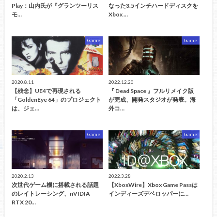
Play：山内氏が『グランツーリス
なった3.5インチハードディスクを
モ…
Xbox …
Game
Game
2020.8.11
2022.12.20
【残念】UE4で再現される
『 Dead Space 』フルリメイク版
「GoldenEye 64」のプロジェクト
が完成、開発スタジオが発表。海
は、ジェ…
外コ…
Game
Game
2020.2.13
2022.3.28
次世代ゲーム機に搭載される話題
【XboxWire】Xbox Game Passは
のレイトレーシング、nVIDIA
インディーズデベロッパーに…
RTX 20…