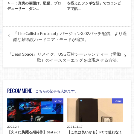
ャー：真実の幕開け」監督、プロ
を揃えたフシギな話」でコロンビ
デューサー ダン…
アで話…
『The Callisto Protocol』バージョン3.02パッチ配信。より過
酷な難易度ハードコア・モードが追加。
『Dead Space』リメイク、USG石村シーシャンティー（労働
歌）のイースターエッグを出現させる方法。
RECOMMEND
こちらの記事も人気です。
Game
Game
2022.2.4
2021.11.17
【久々に胸躍る期待作】State of
【これは良いかも】PCで使わなく