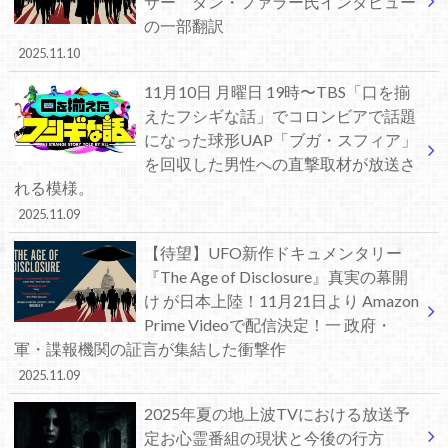
サー ダン・ファラー氏インタビュー
の一部翻訳
2025.11.10
11月10日 月曜日 19時〜TBS「口を揃
えたフシギな話」でコロンビアで話題
になった球形UAP「ブガ・スフィア」
を回収した男性への直撃取材が放送さ
れる模様。
2025.11.09
【待望】UFO新作ドキュメンタリー
『The Age of Disclosure』真実の幕開
け が日本上陸！11月21日より Amazon
Prime Videoで配信決定！一 政府・
軍・諜報機関の証言が集結した衝撃作
2025.11.09
2025年夏の地上波TVにおける放送予
定お心霊番組の現状と今後の行方