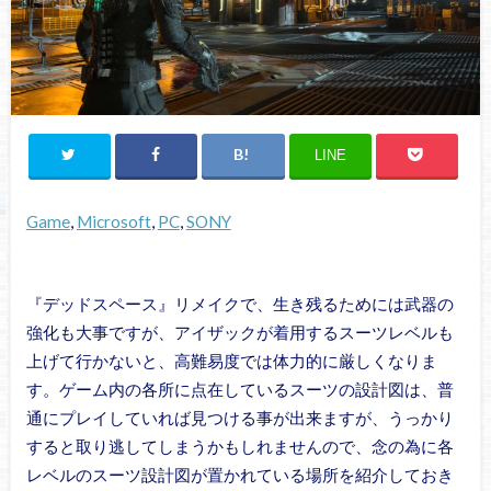
LINE
Game
, 
Microsoft
, 
PC
, 
SONY
『デッドスペース』リメイクで、生き残るためには武器の
強化も大事ですが、アイザックが着用するスーツレベルも
上げて行かないと、高難易度では体力的に厳しくなりま
す。ゲーム内の各所に点在しているスーツの設計図は、普
通にプレイしていれば見つける事が出来ますが、うっかり
すると取り逃してしまうかもしれませんので、念の為に各
レベルのスーツ設計図が置かれている場所を紹介しておき