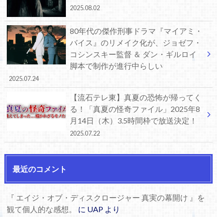
2025.08.02
80年代の傑作刑事ドラマ『マイアミ・
バイス』のリメイク化が、ジョゼフ・
コシンスキー監督 ＆ ダン・ギルロイ
脚本で制作が進行中らしい
2025.07.24
【流石テレ東】真夏の恐怖が帰ってく
る！「真夏の怪奇ファイル」2025年8
月14日（木）3.5時間枠で放送決定！
2025.07.22
最近のコメント
『 エイジ・オブ・ディスクロージャー 真実の幕開け 』を
観て個人的な感想。
に
UAP
より