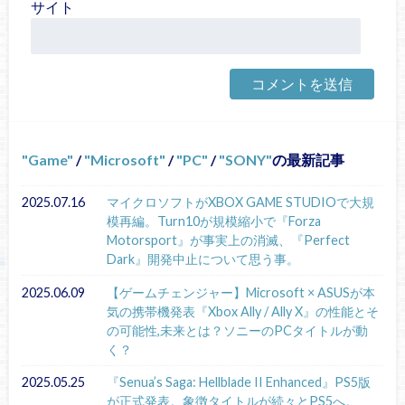
サイト
Game
/
Microsoft
/
PC
/
SONY
の最新記事
2025.07.16
マイクロソフトがXBOX GAME STUDIOで大規
模再編。Turn10が規模縮小で『Forza
Motorsport』が事実上の消滅、『Perfect
Dark』開発中止について思う事。
2025.06.09
【ゲームチェンジャー】Microsoft × ASUSが本
気の携帯機発表『Xbox Ally / Ally X』の性能とそ
の可能性,未来とは？ソニーのPCタイトルが動
く？
2025.05.25
『Senua’s Saga: Hellblade II Enhanced』PS5版
が正式発表。象徴タイトルが続々とPS5へ。