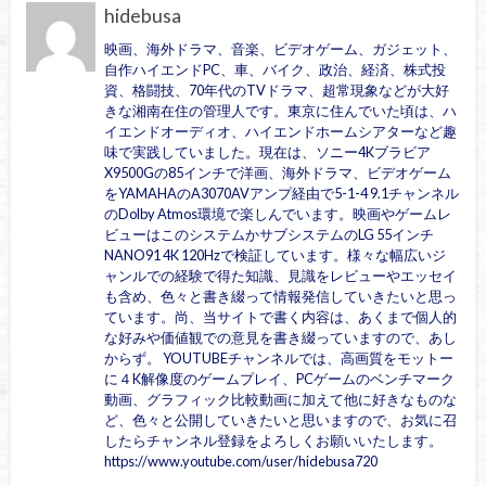
hidebusa
映画、海外ドラマ、音楽、ビデオゲーム、ガジェット、
自作ハイエンドPC、車、バイク、政治、経済、株式投
資、格闘技、70年代のTVドラマ、超常現象などが大好
きな湘南在住の管理人です。東京に住んでいた頃は、ハ
イエンドオーディオ、ハイエンドホームシアターなど趣
味で実践していました。現在は、ソニー4Kブラビア
X9500Gの85インチで洋画、海外ドラマ、ビデオゲーム
をYAMAHAのA3070AVアンプ経由で5-1-4 9.1チャンネル
のDolby Atmos環境で楽しんでいます。映画やゲームレ
ビューはこのシステムかサブシステムのLG 55インチ
NANO91 4K 120Hzで検証しています。様々な幅広いジ
ャンルでの経験で得た知識、見識をレビューやエッセイ
も含め、色々と書き綴って情報発信していきたいと思っ
ています。尚、当サイトで書く内容は、あくまで個人的
な好みや価値観での意見を書き綴っていますので、あし
からず。 YOUTUBEチャンネルでは、高画質をモットー
に４K解像度のゲームプレイ、PCゲームのベンチマーク
動画、グラフィック比較動画に加えて他に好きなものな
ど、色々と公開していきたいと思いますので、お気に召
したらチャンネル登録をよろしくお願いいたします。
https://www.youtube.com/user/hidebusa720