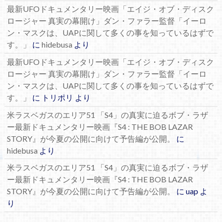
最新UFOドキュメンタリー映画「エイジ・オブ・ディスク
ロージャー 真実の幕開け」ダン・ファラー監督「イーロ
ン・マスクは、UAPに関して多くの事を知っているはずで
す。」
に
hidebusa
より
最新UFOドキュメンタリー映画「エイジ・オブ・ディスク
ロージャー 真実の幕開け」ダン・ファラー監督「イーロ
ン・マスクは、UAPに関して多くの事を知っているはずで
す。」
に
トリポリ
より
米ラスベガスのエリア51 「S4」の真実に迫るボブ・ラザ
ー最新ドキュメンタリー映画『S4 : THE BOB LAZAR
STORY』が今夏の公開に向けて予告編が公開。
に
hidebusa
より
米ラスベガスのエリア51 「S4」の真実に迫るボブ・ラザ
ー最新ドキュメンタリー映画『S4 : THE BOB LAZAR
STORY』が今夏の公開に向けて予告編が公開。
に
uap
よ
り