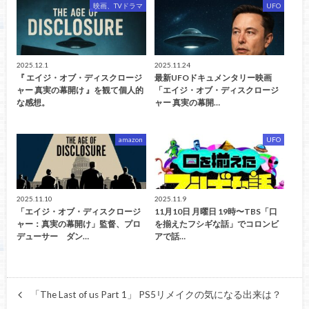
映画、TVドラマ
UFO
2025.12.1
2025.11.24
『 エイジ・オブ・ディスクロージ
最新UFOドキュメンタリー映画
ャー 真実の幕開け 』を観て個人的
「エイジ・オブ・ディスクロージ
な感想。
ャー 真実の幕開…
amazon
UFO
2025.11.10
2025.11.9
「エイジ・オブ・ディスクロージ
11月10日 月曜日 19時〜TBS「口
ャー：真実の幕開け」監督、プロ
を揃えたフシギな話」でコロンビ
デューサー ダン…
アで話…
「The Last of us Part 1」 PS5リメイクの気になる出来は？