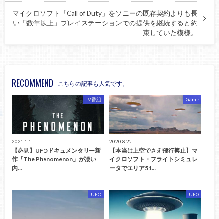
マイクロソフト「Call of Duty」をソニーの既存契約よりも長
い「数年以上」プレイステーションでの提供を継続すると約
束していた模様。
RECOMMEND
こちらの記事も人気です。
TV番組
Game
2021.1.1
2020.8.22
【必見】UFOドキュメンタリー新
【本当は上空でさえ飛行禁止】マ
作「The Phenomenon」が凄い
イクロソフト・フライトシミュレ
内…
ータでエリア51…
UFO
UFO