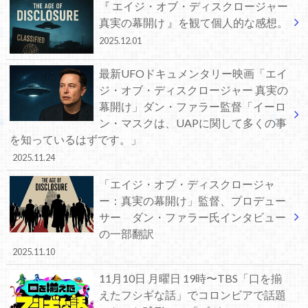
『 エイジ・オブ・ディスクロージャー
真実の幕開け 』を観て個人的な感想。
2025.12.01
最新UFOドキュメンタリー映画「エイ
ジ・オブ・ディスクロージャー 真実の
幕開け」ダン・ファラー監督「イーロ
ン・マスクは、UAPに関して多くの事
を知っているはずです。」
2025.11.24
「エイジ・オブ・ディスクロージャ
ー：真実の幕開け」監督、プロデュー
サー ダン・ファラー氏インタビュー
の一部翻訳
2025.11.10
11月10日 月曜日 19時〜TBS「口を揃
えたフシギな話」でコロンビアで話題