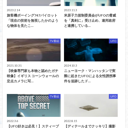
2023.2.14
2023.11.3
旅客機ボーイング747パイロット
米原子力規制委員会がUFOの脅威
「現在の技術を無視したかのよう
を「真剣に」受け止め、連邦政府
な物体を見たこ…
と連携している…
TV番組
UFO
2021.10.31
2024.10.3
【映像専門家も本物と認めたガチ
ニューヨーク・マンハッタンで実
映像】イギリス コーンウォールの
際に起きたUFOによる女性誘拐事
定点カメラに写…
件を追跡したド…
TV番組
UFO
2022.3.6
2022.8.15
【UFO好きは必見！】スティーブ
【ディテールまでクッキリ】撮影