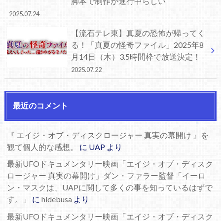
脚本で制作が進行中らしい
2025.07.24
【流石テレ東】真夏の恐怖が帰ってく
る！「真夏の怪奇ファイル」2025年8
月14日（木）3.5時間枠で放送決定！
2025.07.22
最近のコメント
『 エイジ・オブ・ディスクロージャー 真実の幕開け 』を
観て個人的な感想。
に
UAP
より
最新UFOドキュメンタリー映画「エイジ・オブ・ディスク
ロージャー 真実の幕開け」ダン・ファラー監督「イーロ
ン・マスクは、UAPに関して多くの事を知っているはずで
す。」
に
hidebusa
より
最新UFOドキュメンタリー映画「エイジ・オブ・ディスク