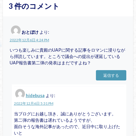
3
件のコメント
おとぼけ
より:
2022年12月6日 4:24 PM
いつも楽しみに貴殿のUAPに関する記事をロマンに浸りなが
ら拝読しています。ところで議会への提出が遅延している
UAP報告書第二弾の発表はまだですよね？
返信する
hidebusa
より:
2022年12月6日 5:31 PM
当ブログにお越し頂き、誠にありがとうございます。
第二弾の報告書は遅れているようですが、
面白そうな海外記事があったので、近日中に取り上げた
いと