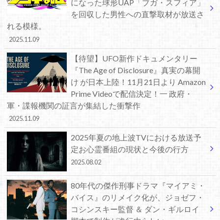
になった球形UAP「ブガ・スフィア」
を回収した男性への直撃取材が放送さ
れる模様。
2025.11.09
【待望】UFO新作ドキュメンタリー
『The Age of Disclosure』真実の幕開
け が日本上陸！11月21日より Amazon
Prime Videoで配信決定！一 政府・
軍・諜報機関の証言が集結した衝撃作
2025.11.09
2025年夏の地上波TVにおける放送予
定お心霊番組の現状と今後の行方
2025.08.02
80年代の傑作刑事ドラマ『マイアミ・
バイス』のリメイク化が、ジョゼフ・
コシンスキー監督 ＆ ダン・ギルロイ