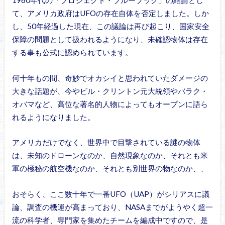
1960年代の「プロジェクト・ブルーブック」の結論とし
て、アメリカ政府はUFOの存在自体を否定しました。しか
し、50年経過した現在、この議論は再び起こり、国家安全
保障の問題として扱われるようになり、未確認物体は存在
する事も公式に認められています。
何十年もの間、奇妙でオカシイと思われていたダメージの
大きな話題が、今やビル・クリントン元大統領やバラク・
オバマなど、高位な著名的人物によってもオープンに語ら
れるようになりました。
アメリカだけでなく、世界中で目撃されている謎の物体
は、未知のドローンなのか、自然現象なのか、それとも米
軍の極秘の航空機なのか、それとも別世界の物なのか、、
おそらく、ここ数十年で一番UFO（UAP）がシリアスに議
論、調査の機運が高まっており、NASAまでがようやく超一
流の科学者、専門家を集めたチームを編成中ですので、是