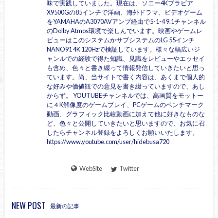
味で実践していました。現在は、ソニー4Kブラビア
X9500Gの85インチで洋画、海外ドラマ、ビデオゲーム
をYAMAHAのA3070AVアンプ経由で5-1-4 9.1チャンネル
のDolby Atmos環境で楽しんでいます。映画やゲームレ
ビューはこのシステムかサブシステムのLG 55インチ
NANO91 4K 120Hzで検証しています。様々な幅広いジ
ャンルでの経験で得た知識、見識をレビューやエッセイ
も含め、色々と書き綴って情報発信していきたいと思っ
ています。尚、当サイトで書く内容は、あくまで個人的
な好みや価値観での意見を書き綴っていますので、あし
からず。 YOUTUBEチャンネルでは、高画質をモットー
に４K解像度のゲームプレイ、PCゲームのベンチマーク
動画、グラフィック比較動画に加えて他に好きなものな
ど、色々と公開していきたいと思いますので、お気に召
したらチャンネル登録をよろしくお願いいたします。
https://www.youtube.com/user/hidebusa720
WebSite
Twitter
NEW POST
最新の記事