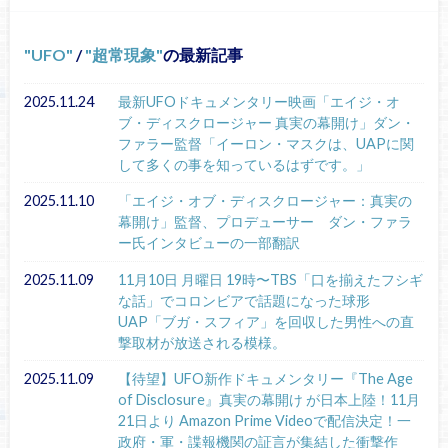
UFO
/
超常現象
の最新記事
2025.11.24
最新UFOドキュメンタリー映画「エイジ・オ
ブ・ディスクロージャー 真実の幕開け」ダン・
ファラー監督「イーロン・マスクは、UAPに関
して多くの事を知っているはずです。」
2025.11.10
「エイジ・オブ・ディスクロージャー：真実の
幕開け」監督、プロデューサー ダン・ファラ
ー氏インタビューの一部翻訳
2025.11.09
11月10日 月曜日 19時〜TBS「口を揃えたフシギ
な話」でコロンビアで話題になった球形
UAP「ブガ・スフィア」を回収した男性への直
撃取材が放送される模様。
2025.11.09
【待望】UFO新作ドキュメンタリー『The Age
of Disclosure』真実の幕開け が日本上陸！11月
21日より Amazon Prime Videoで配信決定！一
政府・軍・諜報機関の証言が集結した衝撃作