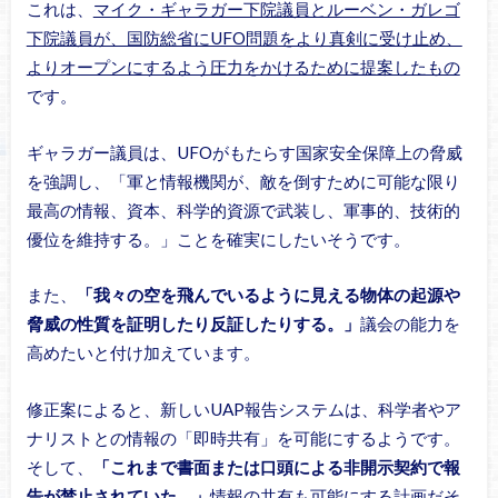
これは、
マイク・ギャラガー下院議員とルーベン・ガレゴ
下院議員が、国防総省にUFO問題をより真剣に受け止め、
よりオープンにするよう圧力をかけるために提案したもの
です。
ギャラガー議員は、UFOがもたらす国家安全保障上の脅威
を強調し、「軍と情報機関が、敵を倒すために可能な限り
最高の情報、資本、科学的資源で武装し、軍事的、技術的
優位を維持する。」ことを確実にしたいそうです。
また、
「我々の空を飛んでいるように見える物体の起源や
脅威の性質を証明したり反証したりする。」
議会の能力を
高めたいと付け加えています。
修正案によると、新しいUAP報告システムは、科学者やア
ナリストとの情報の「即時共有」を可能にするようです。
そして、
「これまで書面または口頭による非開示契約で報
告が禁止されていた。」
情報の共有も可能にする計画だそ