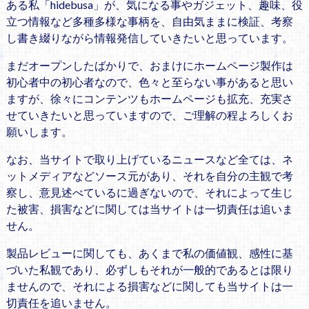
ある私「hidebusa」が、気になる事やガジェット、趣味、役
立つ情報など多種多様な事柄を、自由気ままに検証、考察
し書き綴りながら情報発信していきたいと思っています。
まだオープンしたばかりで、おまけにホームページ製作は
初心者中の初心者なので、色々と至らない事があると思い
ますが、徐々にコンテンツもホームページも拡充、充実さ
せていきたいと思っていますので、ご理解の程よろしくお
願いします。
なお、当サイトで取り上げているニュースなど全ては、ネ
ットメディアなどソース元があり、それを自分の主観で考
察し、意見述べているに過ぎないので、それによって生じ
た被害、損害などに関しては当サイトは一切責任は追いま
せん。
製品レビューに関しても、あくまで私の価値観、感性に基
づいた私観であり、必ずしもそれが一般的であるとは限り
ませんので、それによる損害などに関しても当サイトは一
切責任を追いません。