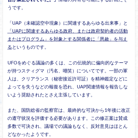
うです。
「UAP（未確認空中現象）に関連するあらゆる出来事」と
「UAPに関連するあらゆる政府、または政府契約者の活動
またはプログラム」を対象とする関係者に「恩赦」を与え
る
というものです。
UFOをめぐる議論の多くは、この伝統的に偏向的なテーマ
が持つスティグマ（汚名、嘲笑）についてです。一部の軍
人は、クリアランス（秘密接近許可証）を精神鑑定などに
よってを失うなどの報復を恐れ、UAP関連情報を報告しな
いよう奨励されたとさえ主張しています。
また、国防総省の監察官は、最終的な可決から1年後に改正
の遵守状況を評価する必要があります。この修正案は賛成
多数で可決され、議場での議論もなく、反対意見はほとん
どなかったようです。