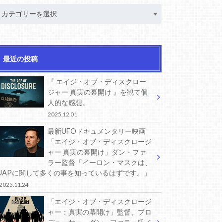
最近の投稿
『 エイジ・オブ・ディスクロー
ジャー 真実の幕開け 』を観て個
人的な感想。
2025.12.01
最新UFOドキュメンタリー映画
「エイジ・オブ・ディスクロージ
ャー 真実の幕開け」ダン・ファ
ラー監督「イーロン・マスクは、
UAPに関して多くの事を知っているはずです。」
2025.11.24
「エイジ・オブ・ディスクロージ
ャー：真実の幕開け」監督、プロ