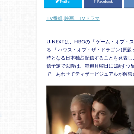
Twitter
Facebook
TV番組
, 
映画、TVドラマ
U-NEXTは、HBOの『 ゲーム・オブ・スロー
る 『 ハウス・オブ・ザ・ドラゴン (原題 : H
時となる日本独占配信することを発表しまし
信予定で以降は、毎週月曜日に1話ずつ
で、あわせてティザービジュアルが解禁