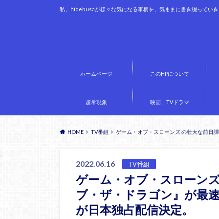
私、hidebusaが様々な気になる事柄を、気ままに書き綴ってい
ホームページ
このHPについて
超常現象
映画、TVドラマ
HOME
TV番組
ゲーム・オブ・スローンズ の壮大な前日譚
2022.06.16
TV番組
ゲーム・オブ・スローンズ
ブ・ザ・ドラゴン』が最速
が日本独占配信決定。