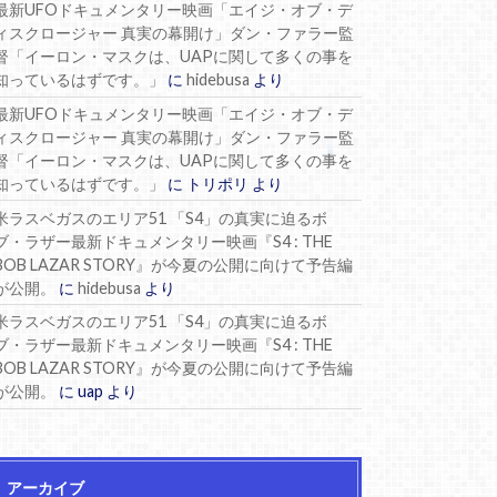
最新UFOドキュメンタリー映画「エイジ・オブ・デ
ィスクロージャー 真実の幕開け」ダン・ファラー監
督「イーロン・マスクは、UAPに関して多くの事を
知っているはずです。」
に
hidebusa
より
最新UFOドキュメンタリー映画「エイジ・オブ・デ
ィスクロージャー 真実の幕開け」ダン・ファラー監
督「イーロン・マスクは、UAPに関して多くの事を
知っているはずです。」
に
トリポリ
より
米ラスベガスのエリア51 「S4」の真実に迫るボ
ブ・ラザー最新ドキュメンタリー映画『S4 : THE
BOB LAZAR STORY』が今夏の公開に向けて予告編
が公開。
に
hidebusa
より
米ラスベガスのエリア51 「S4」の真実に迫るボ
ブ・ラザー最新ドキュメンタリー映画『S4 : THE
BOB LAZAR STORY』が今夏の公開に向けて予告編
が公開。
に
uap
より
アーカイブ