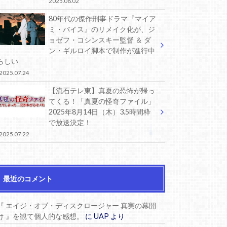
2025.08.02
80年代の傑作刑事ドラマ『マイア
ミ・バイス』のリメイク化が、ジ
ョゼフ・コシンスキー監督 ＆ ダ
ン・ギルロイ脚本で制作が進行中
らしい
2025.07.24
【流石テレ東】真夏の恐怖が帰っ
てくる！「真夏の怪奇ファイル」
2025年8月14日（木）3.5時間枠
で放送決定！
2025.07.22
最近のコメント
『 エイジ・オブ・ディスクロージャー 真実の幕開
け 』を観て個人的な感想。
に
UAP
より