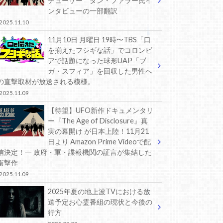
デューサー ダン・ファラー氏イ
ンタビューの一部翻訳
2025.11.10
11月10日 月曜日 19時〜TBS「口
を揃えたフシギな話」でコロンビ
アで話題になった球形UAP「ブ
ガ・スフィア」を回収した男性へ
の直撃取材が放送される模様。
2025.11.09
【待望】UFO新作ドキュメンタリ
ー『The Age of Disclosure』真
実の幕開け が日本上陸！11月21
日より Amazon Prime Videoで配
信決定！一 政府・軍・諜報機関の証言が集結した
衝撃作
2025.11.09
2025年夏の地上波TVにおける放
送予定お心霊番組の現状と今後の
行方