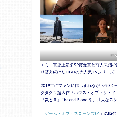
Ima
エミー賞史上最多59賞受賞と前人未踏の
り替え続けたHBOの大人気TVシリーズ
2019年にファンに惜しまれながら全8
クタクル超大作『ハウス・オブ・ザ・ドラ
『炎と血』Fire and Blood を、壮大
「
ゲーム・オブ・スローンズ
」の時代