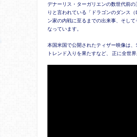
デナーリス・ターガリエンの数世代前の
りと言われている「ドラゴンのダンス（Dance
ン家の内戦に至るまでの出来事、そして
なっています。
本国米国で公開されたティザー映像は、1億
トレンド入りを果たすなど、 正に全世