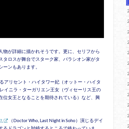
人物が詳細に描かれそうです。更に、セリフから
スタロスが舞台でスターク家、バラシオン家がタ
シーンもあります。
るアリセント・ハイタワー妃（オットー・ハイタ
レイニラ・ターガリエン王女（ヴィセーリス王の
在位女王となることを期待されている）など、興
ス
（Doctor Who, Last Night in Soho）演じるデイ
するドラゴンと対峙するところで終わっていま