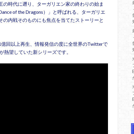
王の時代に遡り、ターガリエン家の終わりの始ま
 of the Dragons）」と呼ばれる、ターガリエ
その内戦そのものにも焦点を当てたストーリーと
回以上再生、情報発信の度に全世界のTwitterで
界が熱望していた新シリーズです。