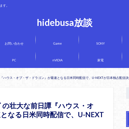
きます。
hidebusa放談
お問い合わせ
Game
SONY
PC
nVIDIA
家電
『ハウス・オブ・ザ・ドラゴン』が最速となる日米同時配信で、U-NEXTが日本独占配信決
 の壮大な前日譚『ハウス・オ
となる日米同時配信で、U-NEXT