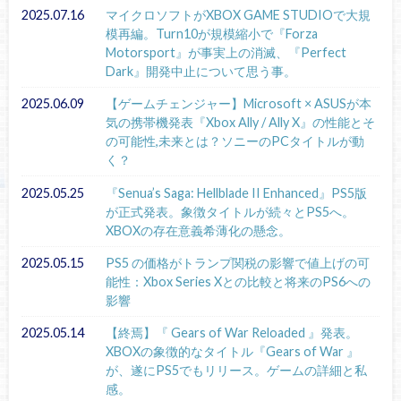
2025.07.16
マイクロソフトがXBOX GAME STUDIOで大規
模再編。Turn10が規模縮小で『Forza
Motorsport』が事実上の消滅、『Perfect
Dark』開発中止について思う事。
2025.06.09
【ゲームチェンジャー】Microsoft × ASUSが本
気の携帯機発表『Xbox Ally / Ally X』の性能とそ
の可能性,未来とは？ソニーのPCタイトルが動
く？
2025.05.25
『Senua’s Saga: Hellblade II Enhanced』PS5版
が正式発表。象徴タイトルが続々とPS5へ。
XBOXの存在意義希薄化の懸念。
2025.05.15
PS5 の価格がトランプ関税の影響で値上げの可
能性：Xbox Series Xとの比較と将来のPS6への
影響
2025.05.14
【終焉】『 Gears of War Reloaded 』発表。
XBOXの象徴的なタイトル『Gears of War 』
が、遂にPS5でもリリース。ゲームの詳細と私
感。