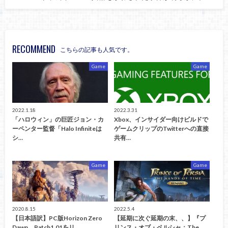
RECOMMEND
こちらの記事も人気です。
Game
Game
2022.1.18
2022.3.31
「ハロウィン」の巨匠ジョン・カ
Xbox、インサイダー向けビルドで
ーペンター監督「Halo Infiniteは
ゲームクリップのTwitterへの直接
シ…
共有…
Game
Game
2020.8.15
2022.5.4
【日本語訳】PC版Horizon Zero
【延期に次ぐ延期の末、、】『プ
Dawn、Patch1.01をリ…
リンス・オブ・ペルシャ：The