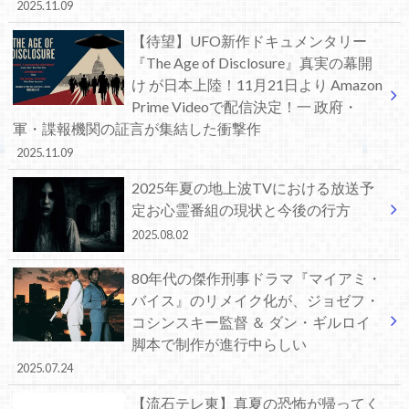
2025.11.09
【待望】UFO新作ドキュメンタリー
『The Age of Disclosure』真実の幕開
け が日本上陸！11月21日より Amazon
Prime Videoで配信決定！一 政府・
軍・諜報機関の証言が集結した衝撃作
2025.11.09
2025年夏の地上波TVにおける放送予
定お心霊番組の現状と今後の行方
2025.08.02
80年代の傑作刑事ドラマ『マイアミ・
バイス』のリメイク化が、ジョゼフ・
コシンスキー監督 ＆ ダン・ギルロイ
脚本で制作が進行中らしい
2025.07.24
【流石テレ東】真夏の恐怖が帰ってく