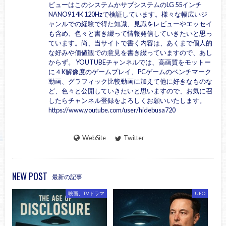
ビューはこのシステムかサブシステムのLG 55インチ
NANO91 4K 120Hzで検証しています。様々な幅広いジ
ャンルでの経験で得た知識、見識をレビューやエッセイ
も含め、色々と書き綴って情報発信していきたいと思っ
ています。尚、当サイトで書く内容は、あくまで個人的
な好みや価値観での意見を書き綴っていますので、あし
からず。 YOUTUBEチャンネルでは、高画質をモットー
に４K解像度のゲームプレイ、PCゲームのベンチマーク
動画、グラフィック比較動画に加えて他に好きなものな
ど、色々と公開していきたいと思いますので、お気に召
したらチャンネル登録をよろしくお願いいたします。
https://www.youtube.com/user/hidebusa720
WebSite
Twitter
NEW POST
最新の記事
映画、TVドラマ
UFO