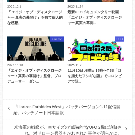
2025.12.1
2025.11.24
『 エイジ・オブ・ディスクロージ
最新UFOドキュメンタリー映画
ャー 真実の幕開け 』を観て個人的
「エイジ・オブ・ディスクロージ
な感想。
ャー 真実の幕開…
amazon
UFO
2025.11.10
2025.11.9
「エイジ・オブ・ディスクロージ
11月10日 月曜日 19時〜TBS「口
ャー：真実の幕開け」監督、プロ
を揃えたフシギな話」でコロンビ
デューサー ダン…
アで話…
『Horizon Forbidden West』パッチバージョン1.11配信開
始。パッチノート日本語訳
米海軍の戦艦が、車サイズの“威嚇的”なUFO 2機に追跡さ
れ、対ドローン兵器もかわされた事件が明らかに。