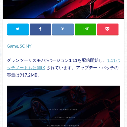
LINE
Game
, 
SONY
グランツーリスモ7がバージョン1.11を配信開始し、
1.11パ
ッチノートも公開
されています。アップデートパッチの
容量は917.2MB。