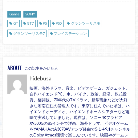
Game
SONY
GT
GT7
PS
PS5
グランツーリスモ
グランツーリスモ7
プレイステーション
ABOUT
この記事をかいた人
hidebusa
映画、海外ドラマ、音楽、ビデオゲーム、ガジェット、
自作ハイエンドPC、車、バイク、政治、経済、株式投
資、格闘技、70年代のTVドラマ、超常現象などが大好
きな湘南在住の管理人です。東京に住んでいた頃は、ハ
イエンドオーディオ、ハイエンドホームシアターなど趣
味で実践していました。現在は、ソニー4Kブラビア
X9500Gの85インチで洋画、海外ドラマ、ビデオゲーム
をYAMAHAのA3070AVアンプ経由で5-1-4 9.1チャンネル
のDolby Atmos環境で楽しんでいます。映画やゲームレ