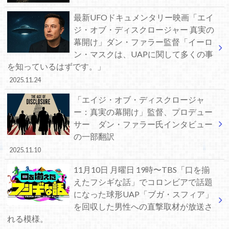
最新UFOドキュメンタリー映画「エイ
ジ・オブ・ディスクロージャー 真実の
幕開け」ダン・ファラー監督「イーロ
ン・マスクは、UAPに関して多くの事
を知っているはずです。」
2025.11.24
「エイジ・オブ・ディスクロージャ
ー：真実の幕開け」監督、プロデュー
サー ダン・ファラー氏インタビュー
の一部翻訳
2025.11.10
11月10日 月曜日 19時〜TBS「口を揃
えたフシギな話」でコロンビアで話題
になった球形UAP「ブガ・スフィア」
を回収した男性への直撃取材が放送さ
れる模様。