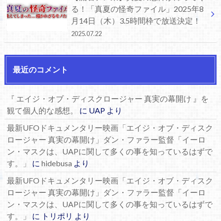
る！「真夏の怪奇ファイル」2025年8
月14日（木）3.5時間枠で放送決定！
2025.07.22
最近のコメント
『 エイジ・オブ・ディスクロージャー 真実の幕開け 』を
観て個人的な感想。
に
UAP
より
最新UFOドキュメンタリー映画「エイジ・オブ・ディスク
ロージャー 真実の幕開け」ダン・ファラー監督「イーロ
ン・マスクは、UAPに関して多くの事を知っているはずで
す。」
に
hidebusa
より
最新UFOドキュメンタリー映画「エイジ・オブ・ディスク
ロージャー 真実の幕開け」ダン・ファラー監督「イーロ
ン・マスクは、UAPに関して多くの事を知っているはずで
す。」
に
トリポリ
より