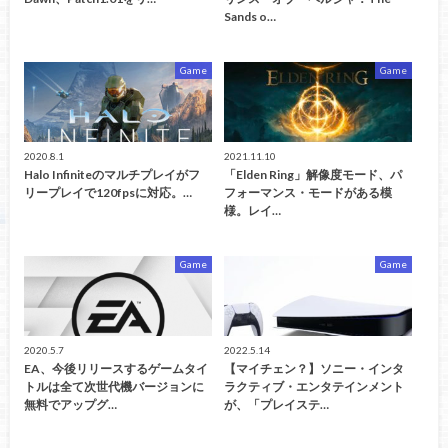
Sands o…
Game
Game
2020.8.1
2021.11.10
Halo Infiniteのマルチプレイがフ
「Elden Ring」解像度モード、パ
リープレイで120fpsに対応。…
フォーマンス・モードがある模
様。レイ…
Game
Game
2020.5.7
2022.5.14
EA、今後リリースするゲームタイ
【マイチェン？】ソニー・インタ
トルは全て次世代機バージョンに
ラクティブ・エンタテインメント
無料でアップグ…
が、「プレイステ…