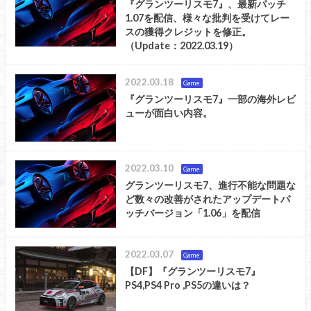
『グランツーリスモ7』、最新パッチ
1.07を配信、様々な批判を受けてレー
スの獲得クレジットを修正。
（Update：2022.03.19）
2022.03.18
Game
『グランツーリスモ7』一部の海外レビ
ューが面白い内容。
2022.03.10
Game
グランツーリスモ7、進行不能な問題な
ど数々の改善がされたアップデートパ
ッチバージョン「1.06」を配信
2022.03.07
Game
【DF】『グランツーリスモ7』
PS4,PS4 Pro ,PS5の違いは？