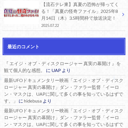
【流石テレ東】真夏の恐怖が帰ってく
る！「真夏の怪奇ファイル」2025年8
月14日（木）3.5時間枠で放送決定！
2025.07.22
最近のコメント
『 エイジ・オブ・ディスクロージャー 真実の幕開け 』を
観て個人的な感想。
に
UAP
より
最新UFOドキュメンタリー映画「エイジ・オブ・ディスク
ロージャー 真実の幕開け」ダン・ファラー監督「イーロ
ン・マスクは、UAPに関して多くの事を知っているはずで
す。」
に
hidebusa
より
最新UFOドキュメンタリー映画「エイジ・オブ・ディスク
ロージャー 真実の幕開け」ダン・ファラー監督「イーロ
ン・マスクは、UAPに関して多くの事を知っているはずで