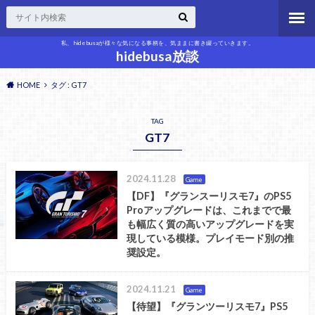
私、hidebusaが様々な気になる事柄を、気ままに書き綴っていきます。
hidebusa放談
HOME
タグ : GT7
TAG
GT7
2024.11.28
Game
【DF】『グランスーリスモ7』のPS5
Proアップグレードは、これまでで最
も幅広く質の高いアップグレードを実
現している模様。プレイモード別の推
奨設定。
2024.11.21
Game
【待望】『グランツーリスモ7』PS5