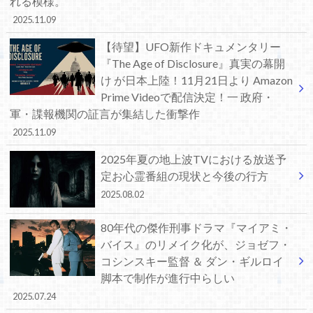
れる模様。
2025.11.09
【待望】UFO新作ドキュメンタリー
『The Age of Disclosure』真実の幕開
け が日本上陸！11月21日より Amazon
Prime Videoで配信決定！一 政府・
軍・諜報機関の証言が集結した衝撃作
2025.11.09
2025年夏の地上波TVにおける放送予
定お心霊番組の現状と今後の行方
2025.08.02
80年代の傑作刑事ドラマ『マイアミ・
バイス』のリメイク化が、ジョゼフ・
コシンスキー監督 ＆ ダン・ギルロイ
脚本で制作が進行中らしい
2025.07.24