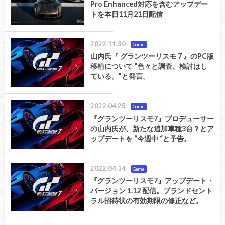
Pro Enhanced対応を含むアップデー
トを本日11月21日配信
2022.11.30
Game
山内氏『 グランツーリスモ 7 』のPC版
移植について “色々と調査、検討はし
ている。”と発言。
2022.04.25
Game
『グランツーリスモ7』プロデューサー
の山内氏が、新たな追加車種3台？とア
ップデートを “今週中 “と予告。
2022.04.14
Game
『グランツーリスモ7』アップデート・
バージョン 1.12 配信。ブランドセント
ラル招待状の有効期限の修正など。