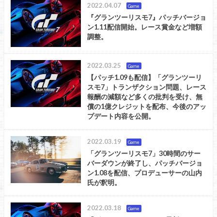
2022.04.07
Game
『グランツーリスモ7』パッチバージョ
ン1.11配信開始。レース賞金など増額
調整。
2022.03.25
Game
【パッチ1.09も配信】「グランツーリ
スモ7」トランザクション問題、レース
報酬の減額など多くの批判を受け、無
償の1億クレジットを配布、今後のアッ
プデート内容を公開。
2022.03.19
Game
「グランツーリスモ7」30時間のサー
バーダウンが終了し、パッチバージョ
ン1.08を配信、プロデューサーの山内
氏が釈明。
2022.03.18
Game