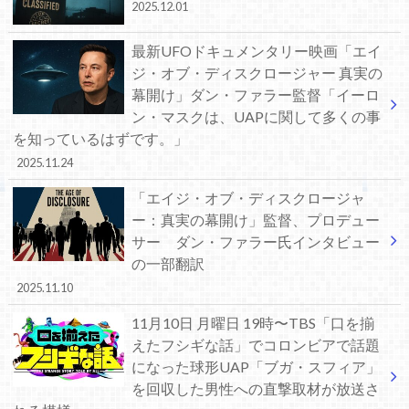
2025.12.01
最新UFOドキュメンタリー映画「エイ
ジ・オブ・ディスクロージャー 真実の
幕開け」ダン・ファラー監督「イーロ
ン・マスクは、UAPに関して多くの事
を知っているはずです。」
2025.11.24
「エイジ・オブ・ディスクロージャ
ー：真実の幕開け」監督、プロデュー
サー ダン・ファラー氏インタビュー
の一部翻訳
2025.11.10
11月10日 月曜日 19時〜TBS「口を揃
えたフシギな話」でコロンビアで話題
になった球形UAP「ブガ・スフィア」
を回収した男性への直撃取材が放送さ