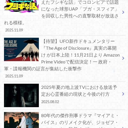
えたフシギな話」でコロンビアで話題
になった球形UAP「ブガ・スフィア」
を回収した男性への直撃取材が放送さ
れる模様。
2025.11.09
【待望】UFO新作ドキュメンタリー
『The Age of Disclosure』真実の幕開
け が日本上陸！11月21日より Amazon
Prime Videoで配信決定！一 政府・
軍・諜報機関の証言が集結した衝撃作
2025.11.09
2025年夏の地上波TVにおける放送予
定お心霊番組の現状と今後の行方
2025.08.02
80年代の傑作刑事ドラマ『マイアミ・
バイス』のリメイク化が、ジョゼフ・