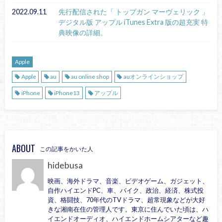
2022.09.11
先行配信された「 トップガン マーヴェリック 」
デジタル版 アップル iTunes Extra 版の超充実 特
典映像の詳細。
Apple
Apple
au
au online shop
auオンラインショップ
iPhone
iPhone13
アップル
ABOUT
この記事をかいた人
hidebusa
映画、海外ドラマ、音楽、ビデオゲーム、ガジェット、
自作ハイエンドPC、車、バイク、政治、経済、株式投
資、格闘技、70年代のTVドラマ、超常現象などが大好
きな湘南在住の管理人です。東京に住んでいた頃は、ハ
イエンドオーディオ、ハイエンドホームシアターなど趣