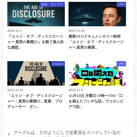
映画、TVドラマ
UFO
2025.12.1
2025.11.24
『 エイジ・オブ・ディスクロージ
最新UFOドキュメンタリー映画
ャー 真実の幕開け 』を観て個人的
「エイジ・オブ・ディスクロージ
な感想。
ャー 真実の幕開…
amazon
UFO
2025.11.10
2025.11.9
「エイジ・オブ・ディスクロージ
11月10日 月曜日 19時〜TBS「口
ャー：真実の幕開け」監督、プロ
を揃えたフシギな話」でコロンビ
デューサー ダン…
アで話…
グーグルは、どのようにして従業員をスパイしているの