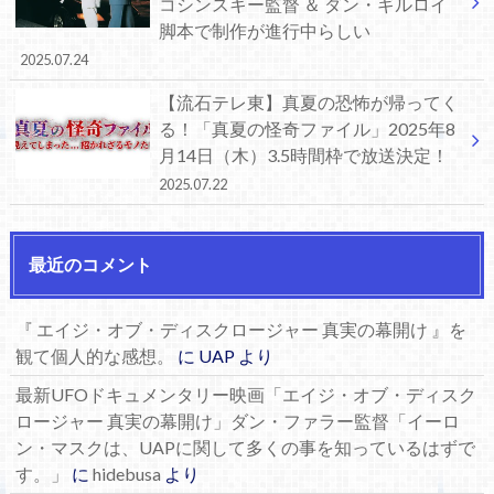
コシンスキー監督 ＆ ダン・ギルロイ
脚本で制作が進行中らしい
2025.07.24
【流石テレ東】真夏の恐怖が帰ってく
る！「真夏の怪奇ファイル」2025年8
月14日（木）3.5時間枠で放送決定！
2025.07.22
最近のコメント
『 エイジ・オブ・ディスクロージャー 真実の幕開け 』を
観て個人的な感想。
に
UAP
より
最新UFOドキュメンタリー映画「エイジ・オブ・ディスク
ロージャー 真実の幕開け」ダン・ファラー監督「イーロ
ン・マスクは、UAPに関して多くの事を知っているはずで
す。」
に
hidebusa
より