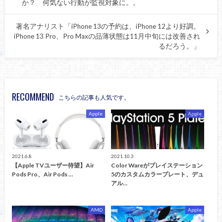
か？ 何気ない行動が監視対象に。。
著名アナリスト「iPhone 13の予約は、iPhone 12より好調。
iPhone 13 Pro、Pro Maxの品薄状態は11月中旬には改善され
るだろう。」
RECOMMEND
こちらの記事も人気です。
Apple
Apple
2021.6.8
2021.10.3
【Apple TVユーザー待望】Air
Color Wareがプレイステーション
Pods Pro、Air Pods …
5のカスタムカラープレート、デュ
アル…
AMD
Apple