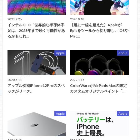
2021.7.26
2020.8.18
インテルCEO「世界的な半導体不
【遂に一線を超えた】Appleが
足は、2023年まで続く可能性があ
Epicをツールから切り離し、iOSや
るかもしれ…
Mac…
Apple
Apple
2020.5.11
2022.1.15
アップル次期iPhone12Proのスペ
ColorWareがAirPods Maxの限定
ックがリーク。
カスタムオリジナルペイント「…
Apple
Apple