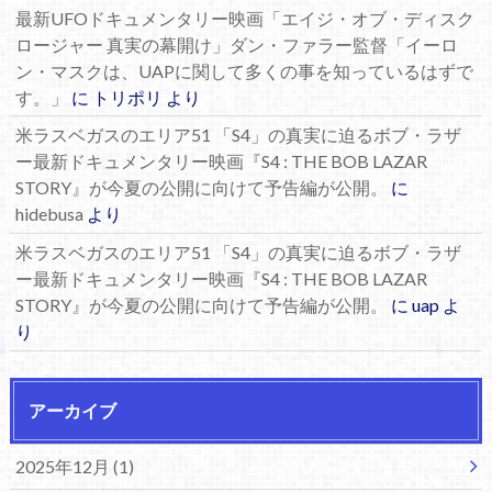
最新UFOドキュメンタリー映画「エイジ・オブ・ディスク
ロージャー 真実の幕開け」ダン・ファラー監督「イーロ
ン・マスクは、UAPに関して多くの事を知っているはずで
す。」
に
トリポリ
より
米ラスベガスのエリア51 「S4」の真実に迫るボブ・ラザ
ー最新ドキュメンタリー映画『S4 : THE BOB LAZAR
STORY』が今夏の公開に向けて予告編が公開。
に
hidebusa
より
米ラスベガスのエリア51 「S4」の真実に迫るボブ・ラザ
ー最新ドキュメンタリー映画『S4 : THE BOB LAZAR
STORY』が今夏の公開に向けて予告編が公開。
に
uap
よ
り
アーカイブ
2025年12月 (1)