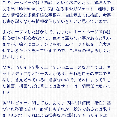
このホームページは「放談」という名のとおり、管理人で
ある私「hidebusa」が、気になる事やガジェット、趣味、役
立つ情報など多種多様な事柄を、自由気ままに検証、考察
し書き綴りながら情報発信していきたいと思っています。
まだオープンしたばかりで、おまけにホームページ製作は
初心者中の初心者なので、色々と至らない事があると思い
ますが、徐々にコンテンツもホームページも拡充、充実さ
せていきたいと思っていますので、ご理解の程よろしくお
願いします。
なお、当サイトで取り上げているニュースなど全ては、ネ
ットメディアなどソース元があり、それを自分の主観で考
察し、意見述べているに過ぎないので、それによって生じ
た被害、損害などに関しては当サイトは一切責任は追いま
せん。
製品レビューに関しても、あくまで私の価値観、感性に基
づいた私観であり、必ずしもそれが一般的であるとは限り
ませんので、それによる損害などに関しても当サイトは一