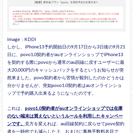
Image：KDDI
しかし、iPhone13予約開始日の9月17日から3日後の9月21
日に、povo1.0契約者がauオンラインショップでiPhone13
を契約する際にpovoから通常のau回線に戻すユーザーに最
大20,000円のキャッシュバックをするというお知らせが突
然来ました。povo契約者から苦情が殺到したのかどうかは
分かりませんが、突如povo1.0契約者はauオンラインショ
ップで予約購入出来るようになったのです。
これは、
povo1.0契約者がauオンラインショップでは在庫
のない端末は買えないというルールを利用したキャンペー
ンです。
見方を変えれば、au回線契約に戻らせてpovo契約
者を一時的でも減らした上、おまけに事務手数料名目で