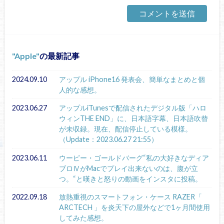
Apple
の最新記事
2024.09.10
アップル iPhone16 発表会、簡単なまとめと個
人的な感想。
2023.06.27
アップルiTunesで配信されたデジタル版「ハロ
ウィンTHE END」に、日本語字幕、日本語吹替
が未収録。現在、配信停止している模様。
（Update：2023.06.27 21:55）
2023.06.11
ウーピー・ゴールドバーグ“私の大好きなディア
ブロⅣがMacでプレイ出来ないのは、腹が立
つ。“と嘆きと怒りの動画をインスタに投稿。
2022.09.18
放熱重視のスマートフォン・ケース RAZER「
ARCTECH 」を炎天下の屋外などで1ヶ月間使用
してみた感想。