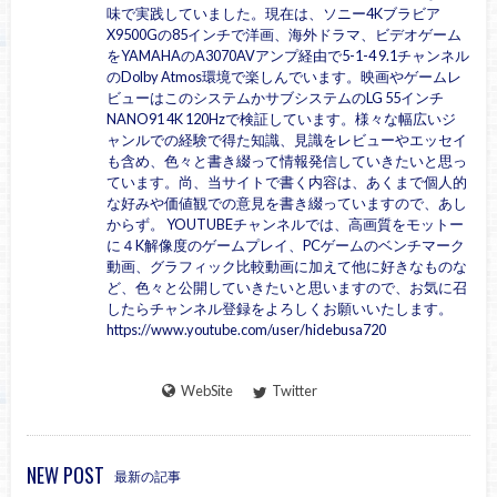
味で実践していました。現在は、ソニー4Kブラビア
X9500Gの85インチで洋画、海外ドラマ、ビデオゲーム
をYAMAHAのA3070AVアンプ経由で5-1-4 9.1チャンネル
のDolby Atmos環境で楽しんでいます。映画やゲームレ
ビューはこのシステムかサブシステムのLG 55インチ
NANO91 4K 120Hzで検証しています。様々な幅広いジ
ャンルでの経験で得た知識、見識をレビューやエッセイ
も含め、色々と書き綴って情報発信していきたいと思っ
ています。尚、当サイトで書く内容は、あくまで個人的
な好みや価値観での意見を書き綴っていますので、あし
からず。 YOUTUBEチャンネルでは、高画質をモットー
に４K解像度のゲームプレイ、PCゲームのベンチマーク
動画、グラフィック比較動画に加えて他に好きなものな
ど、色々と公開していきたいと思いますので、お気に召
したらチャンネル登録をよろしくお願いいたします。
https://www.youtube.com/user/hidebusa720
WebSite
Twitter
NEW POST
最新の記事