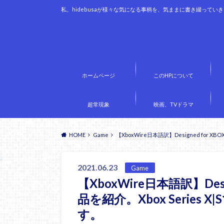
私、hidebusaが様々な気になる事柄を、気ままに書き綴ってい
ホームページ
このHPについて
超常現象
映画、TVドラマ
HOME
Game
【XboxWire日本語訳】Designed for 
2021.06.23
Game
【XboxWire日本語訳】Des
品を紹介。Xbox Series 
す。