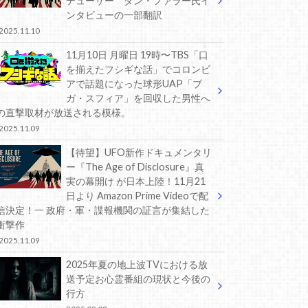
デューサー ダン・ファラー氏イ
ンタビューの一部翻訳
2025.11.10
11月10日 月曜日 19時〜TBS「口
を揃えたフシギな話」でコロンビ
アで話題になった球形UAP「ブ
ガ・スフィア」を回収した男性へ
の直撃取材が放送される模様。
2025.11.09
【待望】UFO新作ドキュメンタリ
ー『The Age of Disclosure』真
実の幕開け が日本上陸！11月21
日より Amazon Prime Videoで配
信決定！一 政府・軍・諜報機関の証言が集結した
衝撃作
2025.11.09
2025年夏の地上波TVにおける放
送予定お心霊番組の現状と今後の
行方