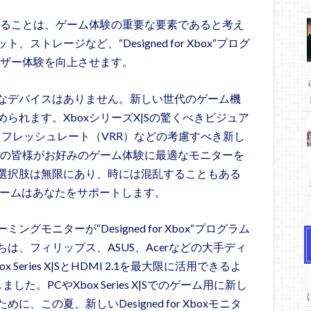
することは、ゲーム体験の重要な要素であると考え
トレージなど、“Designed for Xbox“プログ
ーザー体験を向上させます。
なデバイスはありません。新しい世代のゲーム機
られます。XboxシリーズX|Sの驚くべきビジュア
変リフレッシュレート（VRR）などの考慮すべき新し
ンの皆様がお好みのゲーム体験に最適なモニターを
選択肢は無限にあり、時には混乱することもある
Xboxチームはあなたをサポートします。
モニターが“Designed for Xbox“プログラム
は、フィリップス、ASUS、Acerなどの大手ディ
eries X|SとHDMI 2.1を最大限に活用できるよ
。PCやXbox Series X|Sでのゲーム用に新し
この夏、新しいDesigned for Xboxモニタ