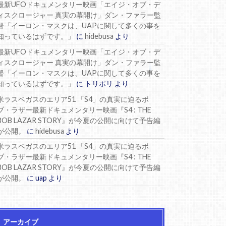
最新UFOドキュメンタリー映画「エイジ・オブ・デ
ィスクロージャー 真実の幕開け」ダン・ファラー監
督「イーロン・マスクは、UAPに関して多くの事を
知っているはずです。」
に
hidebusa
より
最新UFOドキュメンタリー映画「エイジ・オブ・デ
ィスクロージャー 真実の幕開け」ダン・ファラー監
督「イーロン・マスクは、UAPに関して多くの事を
知っているはずです。」
に
トリポリ
より
米ラスベガスのエリア51 「S4」の真実に迫るボ
ブ・ラザー最新ドキュメンタリー映画『S4 : THE
BOB LAZAR STORY』が今夏の公開に向けて予告編
が公開。
に
hidebusa
より
米ラスベガスのエリア51 「S4」の真実に迫るボ
ブ・ラザー最新ドキュメンタリー映画『S4 : THE
BOB LAZAR STORY』が今夏の公開に向けて予告編
が公開。
に
uap
より
アーカイブ