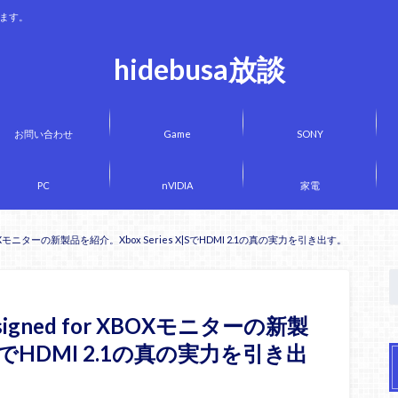
きます。
hidebusa放談
お問い合わせ
Game
SONY
PC
nVIDIA
家電
XBOXモニターの新製品を紹介。Xbox Series X|SでHDMI 2.1の真の実力を引き出す。
igned for XBOXモニターの新製
X|SでHDMI 2.1の真の実力を引き出