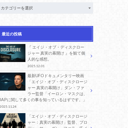
最近の投稿
『 エイジ・オブ・ディスクロー
ジャー 真実の幕開け 』を観て個
人的な感想。
2025.12.01
最新UFOドキュメンタリー映画
「エイジ・オブ・ディスクロージ
ャー 真実の幕開け」ダン・ファ
ラー監督「イーロン・マスクは、
UAPに関して多くの事を知っているはずです。」
2025.11.24
「エイジ・オブ・ディスクロージ
ャー：真実の幕開け」監督、プロ