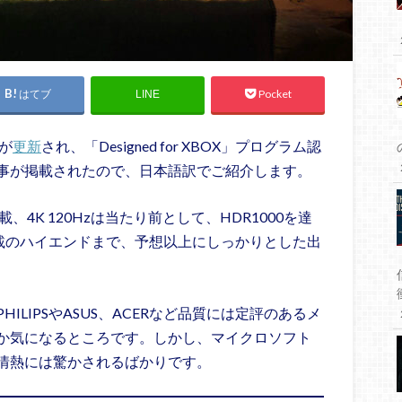
はてブ
Pocket
LINE
が
更新
され、「Designed for XBOX」プログラム認
事が掲載されたので、日本語訳でご紹介します。
、4K 120Hzは当たり前として、HDR1000を達
載のハイエンドまで、予想以上にしっかりとした出
LIPSやASUS、ACERなど品質には定評のあるメ
か気になるところです。しかし、マイクロソフト
情熱には驚かされるばかりです。