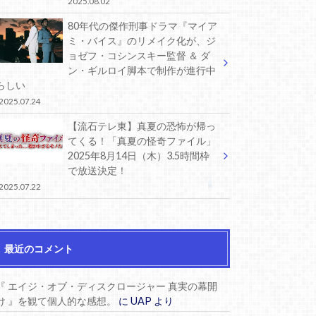
2025.08.02
80年代の傑作刑事ドラマ『マイア
ミ・バイス』のリメイク化が、ジ
ョゼフ・コシンスキー監督 ＆ ダ
ン・ギルロイ脚本で制作が進行中
らしい
2025.07.24
【流石テレ東】真夏の恐怖が帰っ
てくる！「真夏の怪奇ファイル」
2025年8月14日（木）3.5時間枠
で放送決定！
2025.07.22
最近のコメント
『 エイジ・オブ・ディスクロージャー 真実の幕開
け 』を観て個人的な感想。
に
UAP
より