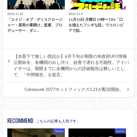
2025.11.10
2025.11.9
「エイジ・オブ・ディスクロージ
11月10日 月曜日 19時〜TBS「口
ャー：真実の幕開け」監督、プロ
を揃えたフシギな話」でコロンビ
デューサー ダン…
アで話…
【水面下で激しい抵抗か】6月下旬が期限の米政府UFO情報
公開命令、各機関の出し渋り、妨害で遅れる可能性。アドバ
イザーは、期限までに全機関からの詳細報告は難しいとし
て、「中間報告」を提言。
Cyberpunk 2077ホットフィックス1.21が配信開始。
RECOMMEND
こちらの記事も人気です。
Game
Game