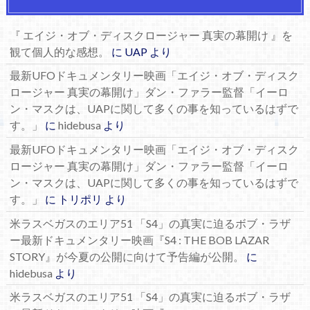
『 エイジ・オブ・ディスクロージャー 真実の幕開け 』を
観て個人的な感想。
に
UAP
より
最新UFOドキュメンタリー映画「エイジ・オブ・ディスク
ロージャー 真実の幕開け」ダン・ファラー監督「イーロ
ン・マスクは、UAPに関して多くの事を知っているはずで
す。」
に
hidebusa
より
最新UFOドキュメンタリー映画「エイジ・オブ・ディスク
ロージャー 真実の幕開け」ダン・ファラー監督「イーロ
ン・マスクは、UAPに関して多くの事を知っているはずで
す。」
に
トリポリ
より
米ラスベガスのエリア51 「S4」の真実に迫るボブ・ラザ
ー最新ドキュメンタリー映画『S4 : THE BOB LAZAR
STORY』が今夏の公開に向けて予告編が公開。
に
hidebusa
より
米ラスベガスのエリア51 「S4」の真実に迫るボブ・ラザ