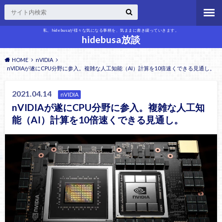
私、hidebusaが様々な気になる事柄を、気ままに書き綴っていきます。
hidebusa放談
HOME
nVIDIA
nVIDIAが遂にCPU分野に参入。複雑な人工知能（AI）計算を10倍速くできる見通し。
2021.04.14
nVIDIA
nVIDIAが遂にCPU分野に参入。複雑な人工知
能（AI）計算を10倍速くできる見通し。