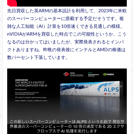
先日買収した英ARMの基本設計を利用して、2023年に米欧
のスーパーコンピューターに搭載する予定だそうです。複
雑な人工知能（AI）計算を10倍速くできる見通しの模様。
nVIDIAがARMを買収した時点でこの可能性というか、こう
なるのは分かってはいましたが、実際発表されるとインパ
クトありますね。昨晩の発表後にインテルとAMDの株価は
数パーセント下落しています。