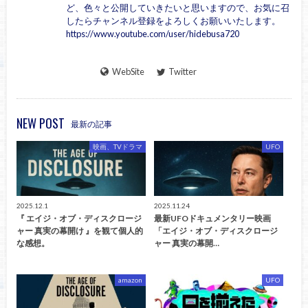
ど、色々と公開していきたいと思いますので、お気に召
したらチャンネル登録をよろしくお願いいたします。
https://www.youtube.com/user/hidebusa720
WebSite
Twitter
NEW POST
最新の記事
映画、TVドラマ
UFO
2025.12.1
2025.11.24
『 エイジ・オブ・ディスクロージ
最新UFOドキュメンタリー映画
ャー 真実の幕開け 』を観て個人的
「エイジ・オブ・ディスクロージ
な感想。
ャー 真実の幕開…
amazon
UFO