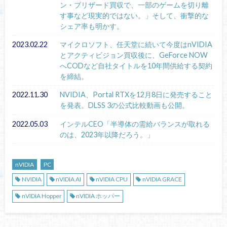
ン・ブリザード買収で、一部のゲームを切り離
す事など現実的ではない。」そして、衝撃的な
シェア率も明かす。
2023.02.22
マイクロソフト、任天堂に続いて今度はnVIDIA
とアクティビジョン買収後に、GeForce NOW
へCODなど自社タイトルを10年間供給する契約
を締結。
2022.11.30
NVIDIA、Portal RTXを12月8日に発売すること
を発表。DLSS 3の公式比較動画も公開。
2022.05.03
インテルCEO「半導体の需給バランスが取れる
のは、2023年以降だろう。」
nVIDIA
PC
NVIDIA
nVIDIA AI
nVIDIA CPU
nVIDIA GRACE
nVIDIA Hopper
nVIDIA ホッパー