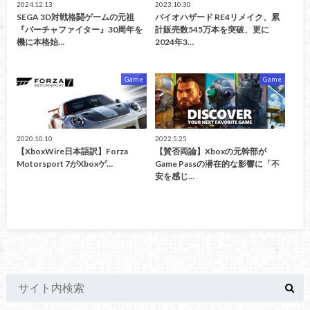
2024.12.13
2023.10.30
SEGA 3D対戦格闘ゲームの元祖
バイオハザード RE4リメイク、累
『バーチャファイター』30周年を
計販売数545万本を突破、更に
機に本格始…
2024年3…
Game
Game
2020.10.10
2022.5.25
【XboxWire日本語訳】Forza
【賛否両論】Xboxの元幹部が
Motorsport 7がXboxゲ…
Game Passの潜在的な影響に「不
安を感じ…