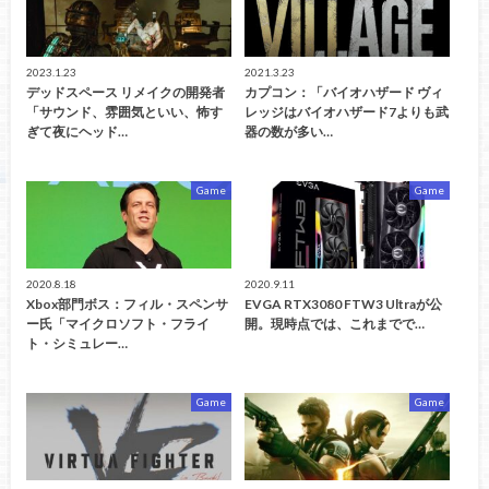
2023.1.23
2021.3.23
デッドスペース リメイクの開発者
カプコン：「バイオハザード ヴィ
「サウンド、雰囲気といい、怖す
レッジはバイオハザード7よりも武
ぎて夜にヘッド…
器の数が多い…
Game
Game
2020.8.18
2020.9.11
Xbox部門ボス：フィル・スペンサ
EVGA RTX3080 FTW3 Ultraが公
ー氏「マイクロソフト・フライ
開。現時点では、これまでで…
ト・シミュレー…
Game
Game