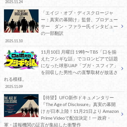
2025.11.24
「エイジ・オブ・ディスクロージャ
ー：真実の幕開け」監督、プロデュー
サー ダン・ファラー氏インタビュー
の一部翻訳
2025.11.10
11月10日 月曜日 19時〜TBS「口を揃
えたフシギな話」でコロンビアで話題
になった球形UAP「ブガ・スフィア」
を回収した男性への直撃取材が放送さ
れる模様。
2025.11.09
【待望】UFO新作ドキュメンタリー
『The Age of Disclosure』真実の幕開
け が日本上陸！11月21日より Amazon
Prime Videoで配信決定！一 政府・
軍・諜報機関の証言が集結した衝撃作