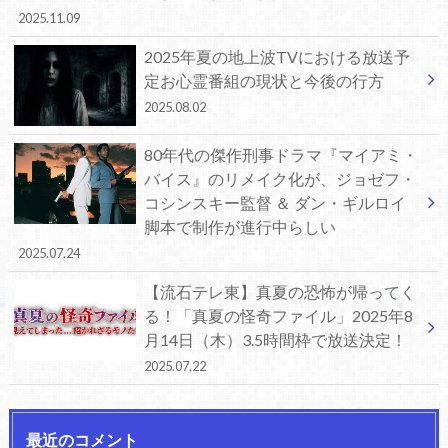
2025.11.09
2025年夏の地上波TVにおける放送予
定お心霊番組の現状と今後の行方
2025.08.02
80年代の傑作刑事ドラマ『マイアミ・
バイス』のリメイク化が、ジョゼフ・
コシンスキー監督 ＆ ダン・ギルロイ
脚本で制作が進行中らしい
2025.07.24
【流石テレ東】真夏の恐怖が帰ってく
る！「真夏の怪奇ファイル」2025年8
月14日（木）3.5時間枠で放送決定！
2025.07.22
最近のコメント