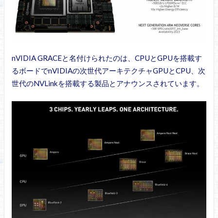
nVIDIA GRACEと名付けられたのは、CPUとGPUを搭載す
るボードでnVIDIAの次世代アーキテクチャGPUとCPU、次
世代のNVLinkを搭載する製品とアナウンスされています。