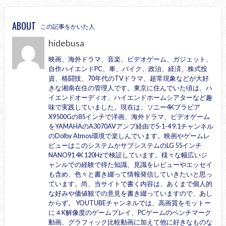
ABOUT
この記事をかいた人
hidebusa
映画、海外ドラマ、音楽、ビデオゲーム、ガジェット、
自作ハイエンドPC、車、バイク、政治、経済、株式投
資、格闘技、70年代のTVドラマ、超常現象などが大好
きな湘南在住の管理人です。東京に住んでいた頃は、ハ
イエンドオーディオ、ハイエンドホームシアターなど趣
味で実践していました。現在は、ソニー4Kブラビア
X9500Gの85インチで洋画、海外ドラマ、ビデオゲーム
をYAMAHAのA3070AVアンプ経由で5-1-4 9.1チャンネル
のDolby Atmos環境で楽しんでいます。映画やゲームレ
ビューはこのシステムかサブシステムのLG 55インチ
NANO91 4K 120Hzで検証しています。様々な幅広いジ
ャンルでの経験で得た知識、見識をレビューやエッセイ
も含め、色々と書き綴って情報発信していきたいと思っ
ています。尚、当サイトで書く内容は、あくまで個人的
な好みや価値観での意見を書き綴っていますので、あし
からず。 YOUTUBEチャンネルでは、高画質をモットー
に４K解像度のゲームプレイ、PCゲームのベンチマーク
動画、グラフィック比較動画に加えて他に好きなものな