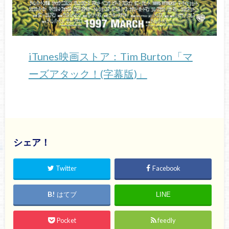
iTunes映画ストア：Tim Burton「マ
ーズアタック！(字幕版)」
シェア！
Twitter
Facebook
はてブ
LINE
Pocket
feedly