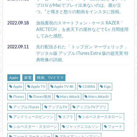
ブロⅣがMacでプレイ出来ないのは、腹が立
つ。“と嘆きと怒りの動画をインスタに投稿。
2022.09.18
放熱重視のスマートフォン・ケース RAZER「
ARCTECH 」を炎天下の屋外などで1ヶ月間使用
してみた感想。
2022.09.11
先行配信された「 トップガン マーヴェリック 」
デジタル版 アップル iTunes Extra 版の超充実 特
典映像の詳細。
Apple
家電
映画、TVドラマ
Apple
Apple TV
Apple TV 4K
COBRA
Eiga
iTunes
iTunes映画
Mars Attack
Mars Attack!
アップル iTunes
アップルTV
アップルTVアプリ
アンドリューロビンソン
コブラ
シルベスタースタローン
シルベスター・スタローン
ジャックニコルソン
フォード
フォード マーキュリー
ブライアン・トンプソン