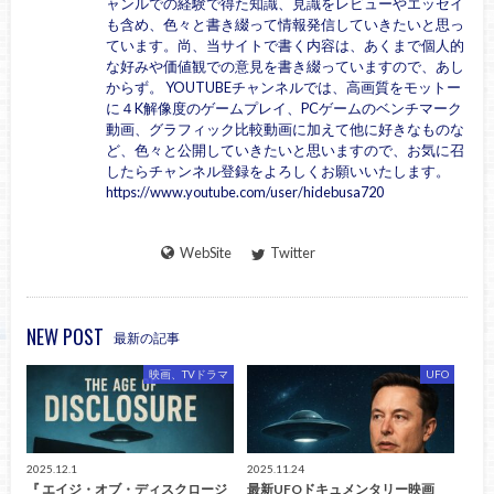
ャンルでの経験で得た知識、見識をレビューやエッセイ
も含め、色々と書き綴って情報発信していきたいと思っ
ています。尚、当サイトで書く内容は、あくまで個人的
な好みや価値観での意見を書き綴っていますので、あし
からず。 YOUTUBEチャンネルでは、高画質をモットー
に４K解像度のゲームプレイ、PCゲームのベンチマーク
動画、グラフィック比較動画に加えて他に好きなものな
ど、色々と公開していきたいと思いますので、お気に召
したらチャンネル登録をよろしくお願いいたします。
https://www.youtube.com/user/hidebusa720
WebSite
Twitter
NEW POST
最新の記事
映画、TVドラマ
UFO
2025.12.1
2025.11.24
『 エイジ・オブ・ディスクロージ
最新UFOドキュメンタリー映画