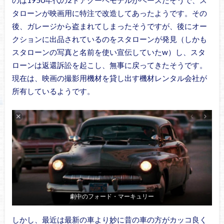
のは1950年代の2ドアクーペモデルがベースだそうで、ス
タローンが映画用に特注で改造してあったようです。その
後、ガレージから盗まれてしまったそうですが、後にオー
クションに出品されているのをスタローンが発見（しかも
スタローンの写真と名前を使い宣伝していたw）し、スタ
ローンは返還訴訟を起こし、無事に戻ってきたそうです。
現在は、映画の撮影用機材を貸し出す機材レンタル会社が
所有しているようです。
劇中のフォード・マーキュリー
しかし、最近は最新の車より妙に昔の車の方がカッコ良く