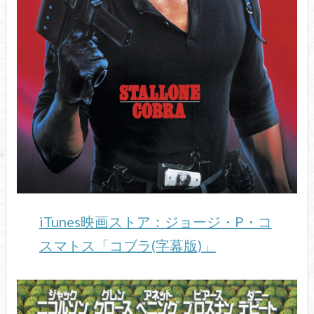
iTunes映画ストア：ジョージ・P・コ
スマトス「コブラ(字幕版)」