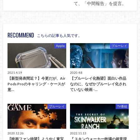
て、「中間報告」を提言。
RECOMMEND
こちらの記事も人気です。
Apple
ブルーレイ
2021.4.19
2020.4.8
【新型発表間近？】今更だが、Air
【ブルーレイ化熱望】面白い作品
Pods Proのキャリング・ケースが
なのに、なぜかブルーレイ化され
意…
ていない映画 -…
ブルーレイ
TV番組
2020.12.26
2022.11.13
【映画ファン待望】ようやく東宝
『 スキンウォーカー牧場の超常現