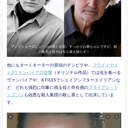
アンドリューロビンソンの昔と近影。すっかりお爺ちゃんですが、鋭
い眼光と目力は今も衰え知らず！
他にもターミネーターの冒頭のチンピラや、
フライトナイ
ト2ヴァンパイアの逆襲
（オリジナル作品）では虫を食べる
ヴァンパイアや、X FILESでシェイプシフターエイリアンな
ど、どれも強烈に印象に残る役と存在感の
ブライアン・ト
ンプソン
も凶悪な殺人集団の殺し屋として出演していま
す。