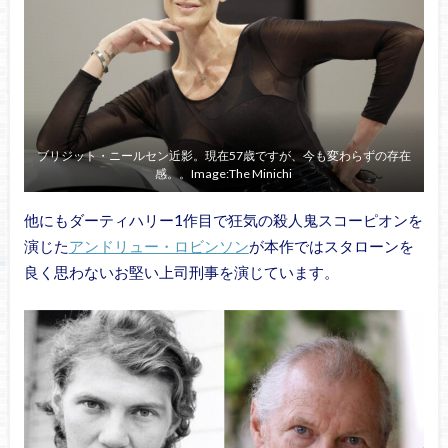
ブリジット・ニールセン近影。現在57歳ですが、今も変わらずの存在
感。。Image:The Minichi
他にもダーティハリー1作目で狂気の殺人鬼スコーピオンを
演じた
アンドリュー・ロビンソン
が本作ではスタローンを
良く思わないお堅い上司刑事を演じています。