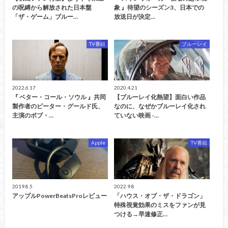
の呪縛から解放された日本盤
象 』待望のシーズン3、日本での
「ザ・ゲーム」ブルー…
放送日が決定…
TV番組
ブルーレイ
2022.6.17
2020.4.21
『 ベター・コール・ソウル 』共同
【ブルーレイ化熱望】面白い作品
製作者のピーター・グールド氏、
なのに、なぜかブルーレイ化され
主演のボブ・…
ていない映画 -…
Apple
TV番組
2019.8.5
2022.9.8
アップルPowerBeatsProレビュー
「ハウス・オブ・ザ・ドラゴン」
特殊視覚効果のミスをファンが見
つける→早速修正…