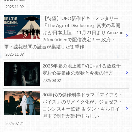
2025.11.09
【待望】UFO新作ドキュメンタリー
『The Age of Disclosure』真実の幕開
け が日本上陸！11月21日より Amazon
Prime Videoで配信決定！一 政府・
軍・諜報機関の証言が集結した衝撃作
2025.11.09
2025年夏の地上波TVにおける放送予
定お心霊番組の現状と今後の行方
2025.08.02
80年代の傑作刑事ドラマ『マイアミ・
バイス』のリメイク化が、ジョゼフ・
コシンスキー監督 ＆ ダン・ギルロイ
脚本で制作が進行中らしい
2025.07.24