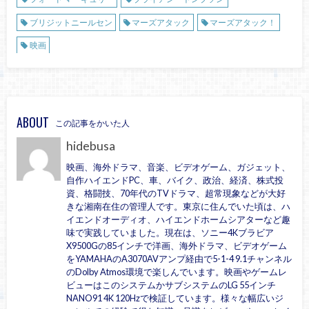
ブリジットニールセン
マーズアタック
マーズアタック！
映画
ABOUT
この記事をかいた人
hidebusa
映画、海外ドラマ、音楽、ビデオゲーム、ガジェット、
自作ハイエンドPC、車、バイク、政治、経済、株式投
資、格闘技、70年代のTVドラマ、超常現象などが大好
きな湘南在住の管理人です。東京に住んでいた頃は、ハ
イエンドオーディオ、ハイエンドホームシアターなど趣
味で実践していました。現在は、ソニー4Kブラビア
X9500Gの85インチで洋画、海外ドラマ、ビデオゲーム
をYAMAHAのA3070AVアンプ経由で5-1-4 9.1チャンネル
のDolby Atmos環境で楽しんでいます。映画やゲームレ
ビューはこのシステムかサブシステムのLG 55インチ
NANO91 4K 120Hzで検証しています。様々な幅広いジ