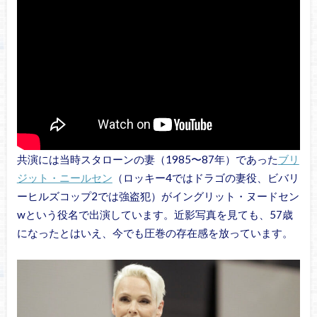
共演には当時スタローンの妻（1985〜87年）であった
ブリ
ジット・ニールセン
（ロッキー4ではドラゴの妻役、ビバリ
ーヒルズコップ2では強盗犯）がイングリット・ヌードセン
wという役名で出演しています。近影写真を見ても、57歳
になったとはいえ、今でも圧巻の存在感を放っています。