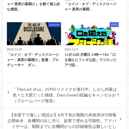
ャー 真実の幕開け 』を観て個人的
「エイジ・オブ・ディスクロージ
な感想。
ャー 真実の幕開…
amazon
UFO
2025.11.10
2025.11.9
「エイジ・オブ・ディスクロージ
11月10日 月曜日 19時〜TBS「口
ャー：真実の幕開け」監督、プロ
を揃えたフシギな話」でコロンビ
デューサー ダン…
アで話…
「The Last of us」のPS5リメイクが進行中。しかし内幕は
色々と大変だった模様。Days Goneの続編もキャンセルか？
（ブルームバーグ報道）
【水面下で激しい抵抗か】6月下旬が期限の米政府UFO情報
公開命令、各機関の出し渋り、妨害で遅れる可能性。アドバ
イザーは、期限までに全機関からの詳細報告は難しいとし