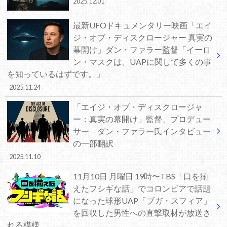
2025.12.01
最新UFOドキュメンタリー映画「エイ
ジ・オブ・ディスクロージャー 真実の
幕開け」ダン・ファラー監督「イーロ
ン・マスクは、UAPに関して多くの事
を知っているはずです。」
2025.11.24
「エイジ・オブ・ディスクロージャ
ー：真実の幕開け」監督、プロデュー
サー ダン・ファラー氏インタビュー
の一部翻訳
2025.11.10
11月10日 月曜日 19時〜TBS「口を揃
えたフシギな話」でコロンビアで話題
になった球形UAP「ブガ・スフィア」
を回収した男性への直撃取材が放送さ
れる模様。