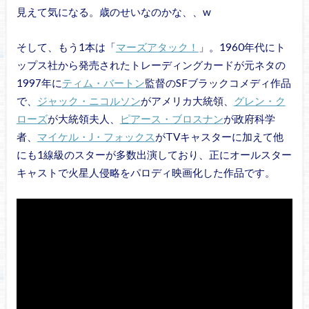
見えて気になる。歳のせいなのかな、、w
そして、もう1本は「
マーズアタック！
」。1960年代にト
ップス社から発売されたトレーディングカードが元ネタの
1997年に
ティム・バートン
監督のSFブラックコメディ作品
で、
ジャック・ニコルソン
がアメリカ大統領、
グレン・ク
ローズ
が大統領夫人、
ピアース・ブロスナン
が政府科学
者、
マイケル・J・フォックス
がTVキャスターに加えて他
にも1線級のスターが多数出演しており、正にオールスター
キャストで火星人侵略をパロディ映画化した作品です。