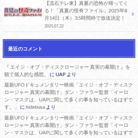
【流石テレ東】真夏の恐怖が帰ってく
る！「真夏の怪奇ファイル」2025年8
月14日（木）3.5時間枠で放送決定！
2025.07.22
最近のコメント
『 エイジ・オブ・ディスクロージャー 真実の幕開け 』を
観て個人的な感想。
に
UAP
より
最新UFOドキュメンタリー映画「エイジ・オブ・ディスク
ロージャー 真実の幕開け」ダン・ファラー監督「イーロ
ン・マスクは、UAPに関して多くの事を知っているはずで
す。」
に
hidebusa
より
最新UFOドキュメンタリー映画「エイジ・オブ・ディスク
ロージャー 真実の幕開け」ダン・ファラー監督「イーロ
ン・マスクは、UAPに関して多くの事を知っているはずで