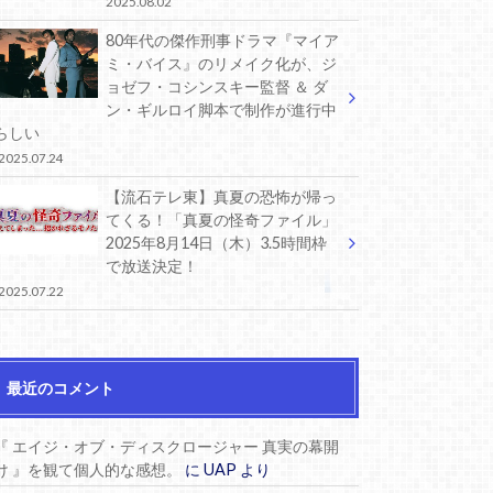
2025.08.02
80年代の傑作刑事ドラマ『マイア
ミ・バイス』のリメイク化が、ジ
ョゼフ・コシンスキー監督 ＆ ダ
ン・ギルロイ脚本で制作が進行中
らしい
2025.07.24
【流石テレ東】真夏の恐怖が帰っ
てくる！「真夏の怪奇ファイル」
2025年8月14日（木）3.5時間枠
で放送決定！
2025.07.22
最近のコメント
『 エイジ・オブ・ディスクロージャー 真実の幕開
け 』を観て個人的な感想。
に
UAP
より