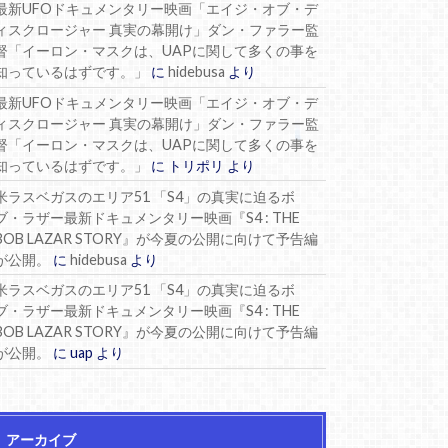
最新UFOドキュメンタリー映画「エイジ・オブ・デ
ィスクロージャー 真実の幕開け」ダン・ファラー監
督「イーロン・マスクは、UAPに関して多くの事を
知っているはずです。」
に
hidebusa
より
最新UFOドキュメンタリー映画「エイジ・オブ・デ
ィスクロージャー 真実の幕開け」ダン・ファラー監
督「イーロン・マスクは、UAPに関して多くの事を
知っているはずです。」
に
トリポリ
より
米ラスベガスのエリア51 「S4」の真実に迫るボ
ブ・ラザー最新ドキュメンタリー映画『S4 : THE
BOB LAZAR STORY』が今夏の公開に向けて予告編
が公開。
に
hidebusa
より
米ラスベガスのエリア51 「S4」の真実に迫るボ
ブ・ラザー最新ドキュメンタリー映画『S4 : THE
BOB LAZAR STORY』が今夏の公開に向けて予告編
が公開。
に
uap
より
アーカイブ