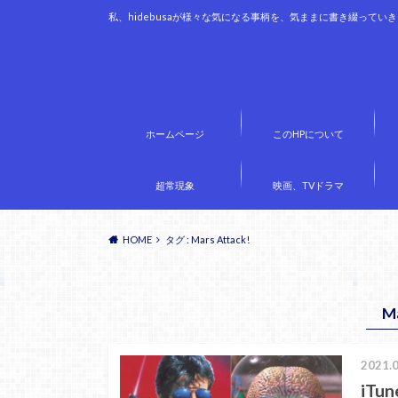
私、hidebusaが様々な気になる事柄を、気ままに書き綴ってい
ホームページ
このHPについて
超常現象
映画、TVドラマ
HOME
タグ : Mars Attack!
Ma
2021.0
iT