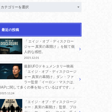
最近の投稿
『 エイジ・オブ・ディスクロー
ジャー 真実の幕開け 』を観て個
人的な感想。
2025.12.01
最新UFOドキュメンタリー映画
「エイジ・オブ・ディスクロージ
ャー 真実の幕開け」ダン・ファ
ラー監督「イーロン・マスクは、
UAPに関して多くの事を知っているはずです。」
2025.11.24
「エイジ・オブ・ディスクロージ
ャー：真実の幕開け」監督、プロ