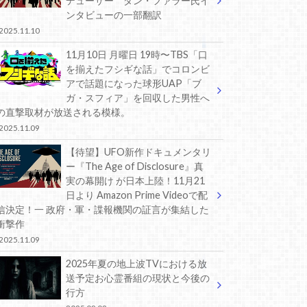
デューサー ダン・ファラー氏イ
ンタビューの一部翻訳
2025.11.10
11月10日 月曜日 19時〜TBS「口
を揃えたフシギな話」でコロンビ
アで話題になった球形UAP「ブ
ガ・スフィア」を回収した男性へ
の直撃取材が放送される模様。
2025.11.09
【待望】UFO新作ドキュメンタリ
ー『The Age of Disclosure』真
実の幕開け が日本上陸！11月21
日より Amazon Prime Videoで配
信決定！一 政府・軍・諜報機関の証言が集結した
衝撃作
2025.11.09
2025年夏の地上波TVにおける放
送予定お心霊番組の現状と今後の
行方