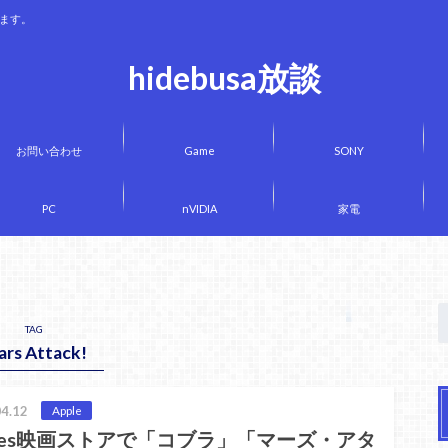
きます。
hidebusa放談
お問い合わせ
Game
SONY
PC
nVIDIA
家電
TAG
rs Attack!
4.12
Apple
unes映画ストアで「コブラ」「マーズ・アタ