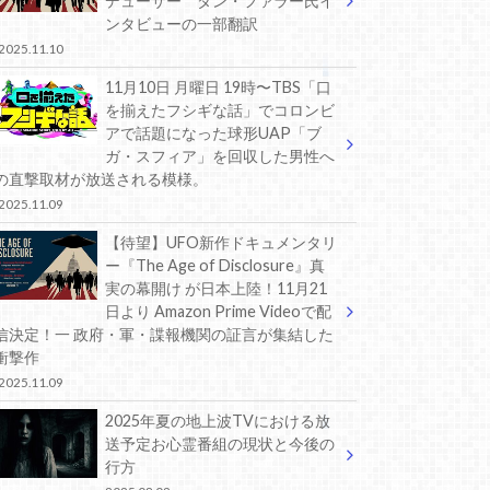
デューサー ダン・ファラー氏イ
ンタビューの一部翻訳
2025.11.10
11月10日 月曜日 19時〜TBS「口
を揃えたフシギな話」でコロンビ
アで話題になった球形UAP「ブ
ガ・スフィア」を回収した男性へ
の直撃取材が放送される模様。
2025.11.09
【待望】UFO新作ドキュメンタリ
ー『The Age of Disclosure』真
実の幕開け が日本上陸！11月21
日より Amazon Prime Videoで配
信決定！一 政府・軍・諜報機関の証言が集結した
衝撃作
2025.11.09
2025年夏の地上波TVにおける放
送予定お心霊番組の現状と今後の
行方