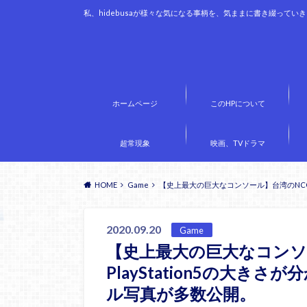
私、hidebusaが様々な気になる事柄を、気ままに書き綴ってい
ホームページ
このHPについて
超常現象
映画、TVドラマ
HOME
Game
【史上最大の巨大なコンソール】台湾のNCCが
2020.09.20
Game
【史上最大の巨大なコンソ
PlayStation5の大
ル写真が多数公開。