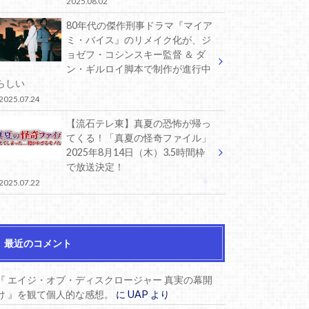
2025.08.02
80年代の傑作刑事ドラマ『マイア
ミ・バイス』のリメイク化が、ジ
ョゼフ・コシンスキー監督 ＆ ダ
ン・ギルロイ脚本で制作が進行中
らしい
2025.07.24
【流石テレ東】真夏の恐怖が帰っ
てくる！「真夏の怪奇ファイル」
2025年8月14日（木）3.5時間枠
で放送決定！
2025.07.22
最近のコメント
『 エイジ・オブ・ディスクロージャー 真実の幕開
け 』を観て個人的な感想。
に
UAP
より