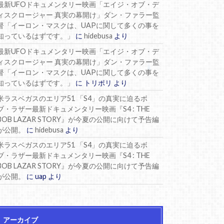
最新UFOドキュメンタリー映画「エイジ・オブ・デ
ィスクロージャー 真実の幕開け」ダン・ファラー監
督「イーロン・マスクは、UAPに関して多くの事を
知っているはずです。」
に
hidebusa
より
最新UFOドキュメンタリー映画「エイジ・オブ・デ
ィスクロージャー 真実の幕開け」ダン・ファラー監
督「イーロン・マスクは、UAPに関して多くの事を
知っているはずです。」
に
トリポリ
より
米ラスベガスのエリア51 「S4」の真実に迫るボ
ブ・ラザー最新ドキュメンタリー映画『S4 : THE
BOB LAZAR STORY』が今夏の公開に向けて予告編
が公開。
に
hidebusa
より
米ラスベガスのエリア51 「S4」の真実に迫るボ
ブ・ラザー最新ドキュメンタリー映画『S4 : THE
BOB LAZAR STORY』が今夏の公開に向けて予告編
が公開。
に
uap
より
アーカイブ