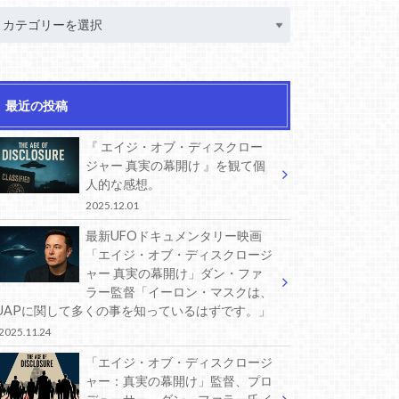
最近の投稿
『 エイジ・オブ・ディスクロー
ジャー 真実の幕開け 』を観て個
人的な感想。
2025.12.01
最新UFOドキュメンタリー映画
「エイジ・オブ・ディスクロージ
ャー 真実の幕開け」ダン・ファ
ラー監督「イーロン・マスクは、
UAPに関して多くの事を知っているはずです。」
2025.11.24
「エイジ・オブ・ディスクロージ
ャー：真実の幕開け」監督、プロ