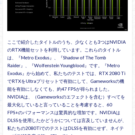
ここで紹介したタイトルのうち、少なくとも3つはNVIDIA
のRTX機能セットを利用しています。これらのタイトル
は、『Metro Exodus』、『Shadow of The Tomb
Raider』、『Wolfenstein Youngblood』です。『Metro
Exodus』から始めて、私たちのテストでは、RTX 2080 Ti
でRTXをUltraプリセットで有効にして、Gameworksの機
能を有効にしなくても、約47 FPSが得られました。
NVIDIAは、（Gameworksのエフェクトを含む）すべてを
最大化していると言っていることを考慮すると、60
FPS+のパフォーマンスは驚異的な増加です。NVIDIAは
DLSSを使用したかどうかについては言及していませんが、
私たちの2080TiでのテストはDLSSを有効にせず、ネイテ