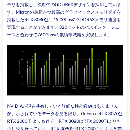
モリを搭載し、次世代のGDDR6Xデザインを採用していま
す。Micronの最新かつ最高のグラフィックスメモリダイを
搭載したRTX 3080は、19.0GbpsのGDDR6Xメモリ速度を
実現することができます。320ビットのバスインターフェ
ースと合わせて760Gbpsの累積帯域幅を実現します。
NVIDIAが現在共有している詳細な性能数値はありません
が、示されているデータを見る限り、GeForce RTX 3070は
RTX 2080 Tiよりも速く、RTX 3080はRTX 2080Tiよりも
少し先を行っており、RTX 3090はRTX 2080 Tiよりも50%