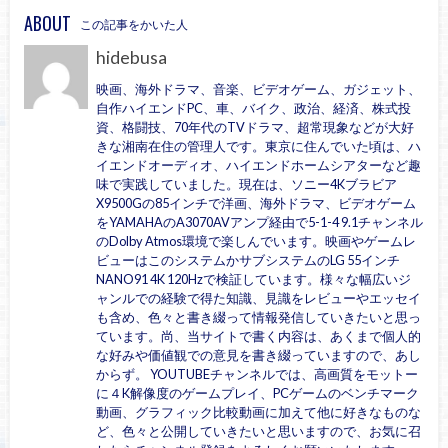
ABOUT
この記事をかいた人
hidebusa
映画、海外ドラマ、音楽、ビデオゲーム、ガジェット、
自作ハイエンドPC、車、バイク、政治、経済、株式投
資、格闘技、70年代のTVドラマ、超常現象などが大好
きな湘南在住の管理人です。東京に住んでいた頃は、ハ
イエンドオーディオ、ハイエンドホームシアターなど趣
味で実践していました。現在は、ソニー4Kブラビア
X9500Gの85インチで洋画、海外ドラマ、ビデオゲーム
をYAMAHAのA3070AVアンプ経由で5-1-4 9.1チャンネル
のDolby Atmos環境で楽しんでいます。映画やゲームレ
ビューはこのシステムかサブシステムのLG 55インチ
NANO91 4K 120Hzで検証しています。様々な幅広いジ
ャンルでの経験で得た知識、見識をレビューやエッセイ
も含め、色々と書き綴って情報発信していきたいと思っ
ています。尚、当サイトで書く内容は、あくまで個人的
な好みや価値観での意見を書き綴っていますので、あし
からず。 YOUTUBEチャンネルでは、高画質をモットー
に４K解像度のゲームプレイ、PCゲームのベンチマーク
動画、グラフィック比較動画に加えて他に好きなものな
ど、色々と公開していきたいと思いますので、お気に召