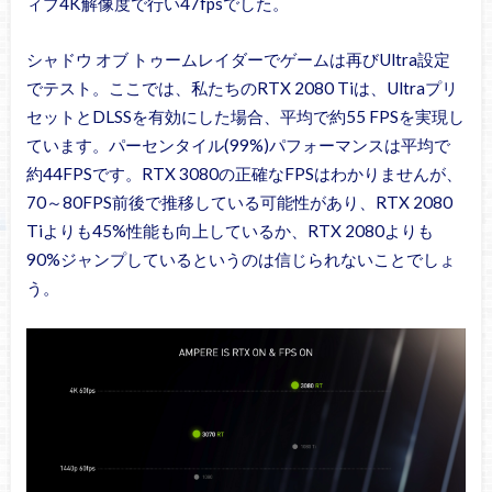
ィブ4K解像度で行い47fpsでした。
シャドウ オブ トゥームレイダーでゲームは再びUltra設定
でテスト。ここでは、私たちのRTX 2080 Tiは、Ultraプリ
セットとDLSSを有効にした場合、平均で約55 FPSを実現し
ています。パーセンタイル(99%)パフォーマンスは平均で
約44FPSです。RTX 3080の正確なFPSはわかりませんが、
70～80FPS前後で推移している可能性があり、RTX 2080
Tiよりも45%性能も向上しているか、RTX 2080よりも
90%ジャンプしているというのは信じられないことでしょ
う。