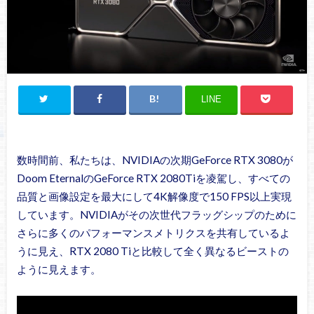
LINE
数時間前、私たちは、NVIDIAの次期GeForce RTX 3080が
Doom EternalのGeForce RTX 2080Tiを凌駕し、すべての
品質と画像設定を最大にして4K解像度で150 FPS以上実現
しています。NVIDIAがその次世代フラッグシップのために
さらに多くのパフォーマンスメトリクスを共有しているよ
うに見え、RTX 2080 Tiと比較して全く異なるビーストの
ように見えます。