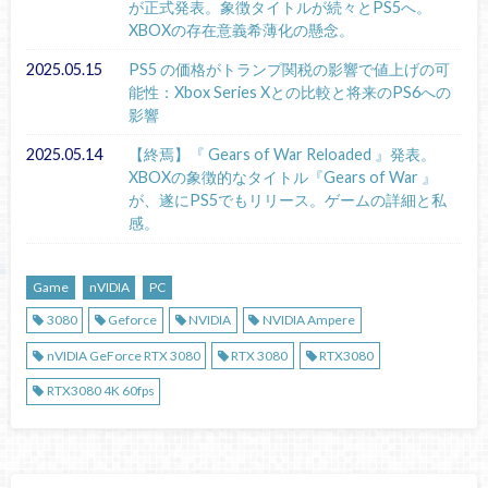
が正式発表。象徴タイトルが続々とPS5へ。
XBOXの存在意義希薄化の懸念。
2025.05.15
PS5 の価格がトランプ関税の影響で値上げの可
能性：Xbox Series Xとの比較と将来のPS6への
影響
2025.05.14
【終焉】『 Gears of War Reloaded 』発表。
XBOXの象徴的なタイトル『Gears of War 』
が、遂にPS5でもリリース。ゲームの詳細と私
感。
Game
nVIDIA
PC
3080
Geforce
NVIDIA
NVIDIA Ampere
nVIDIA GeForce RTX 3080
RTX 3080
RTX3080
RTX3080 4K 60fps