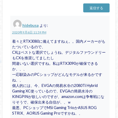
返信する
hidebusa
より:
2020年9月6日 11:59 PM
着々とRTX3080に備えてますねぇ。。国内メーカーがも
たついているので、
CXはベストな選択でしょうね。デジタルファウンドリー
もCXを推奨してましたし
間違いない選択ですね。私はRTX3090が確保できる
か、、、
一応馴染みのPCショップがどんなモデルが来るかです
ね、、
個人的には、今、EVGAの簡易水冷の2080Ti Hybrid
Gaming XC使っているので、EVGAの簡易水冷の
KINGPINが欲しいのですが、amazon.comは争奪戦にな
りそうで、確保出来る自信が、、ｗ
最悪、PCショップでMSi Gaming TrioかASUS ROG
STRIX、AORUS Gaming Proですかね、、