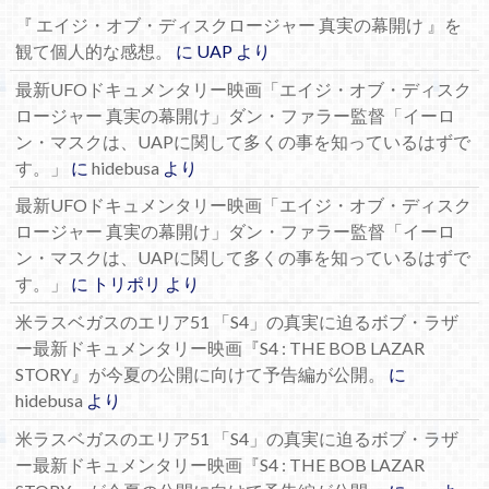
『 エイジ・オブ・ディスクロージャー 真実の幕開け 』を
観て個人的な感想。
に
UAP
より
最新UFOドキュメンタリー映画「エイジ・オブ・ディスク
ロージャー 真実の幕開け」ダン・ファラー監督「イーロ
ン・マスクは、UAPに関して多くの事を知っているはずで
す。」
に
hidebusa
より
最新UFOドキュメンタリー映画「エイジ・オブ・ディスク
ロージャー 真実の幕開け」ダン・ファラー監督「イーロ
ン・マスクは、UAPに関して多くの事を知っているはずで
す。」
に
トリポリ
より
米ラスベガスのエリア51 「S4」の真実に迫るボブ・ラザ
ー最新ドキュメンタリー映画『S4 : THE BOB LAZAR
STORY』が今夏の公開に向けて予告編が公開。
に
hidebusa
より
米ラスベガスのエリア51 「S4」の真実に迫るボブ・ラザ
ー最新ドキュメンタリー映画『S4 : THE BOB LAZAR