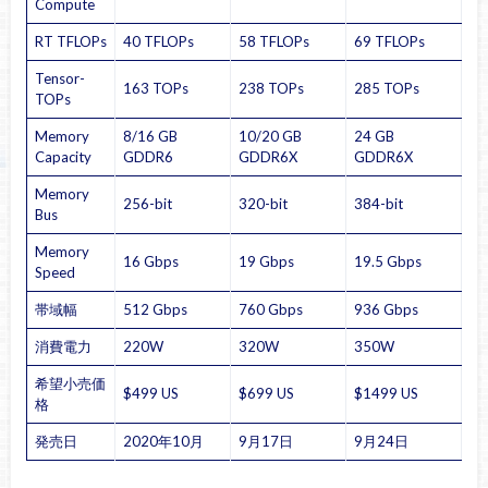
Compute
RT TFLOPs
40 TFLOPs
58 TFLOPs
69 TFLOPs
Tensor-
163 TOPs
238 TOPs
285 TOPs
TOPs
Memory
8/16 GB
10/20 GB
24 GB
Capacity
GDDR6
GDDR6X
GDDR6X
Memory
256-bit
320-bit
384-bit
Bus
Memory
16 Gbps
19 Gbps
19.5 Gbps
Speed
帯域幅
512 Gbps
760 Gbps
936 Gbps
消費電力
220W
320W
350W
希望小売価
$499 US
$699 US
$1499 US
格
発売日
2020年10月
9月17日
9月24日