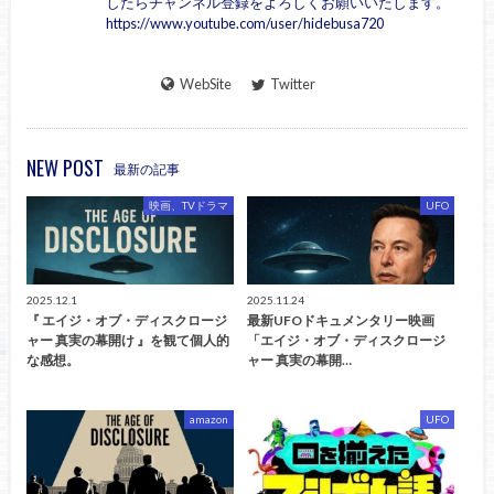
したらチャンネル登録をよろしくお願いいたします。
https://www.youtube.com/user/hidebusa720
WebSite
Twitter
NEW POST
最新の記事
映画、TVドラマ
UFO
2025.12.1
2025.11.24
『 エイジ・オブ・ディスクロージ
最新UFOドキュメンタリー映画
ャー 真実の幕開け 』を観て個人的
「エイジ・オブ・ディスクロージ
な感想。
ャー 真実の幕開…
amazon
UFO