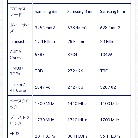
プロセス・
Samsung 8nm
Samsung 8nm
Samsung 8nm
ノード
ダイ・サイ
395.2mm2
628.4mm2
628.4mm2
ズ
Transistors
17.4 Billion
28 Billion
28 Billion
CUDA
5888
8704
10496
Cores
TMUs /
TBD
272 / 96
TBD
ROPs
Tensor /
184 / 46
272 / 68
328 / 82
RT Cores
ベースクロ
1500 MHz
1440 MHz
1400 MHz
ック
ブーストク
1730 MHz
1710 MHz
1700 MHz
ロック
FP32
20 TFLOPs
30 TFLOPs
36 TFLOPs