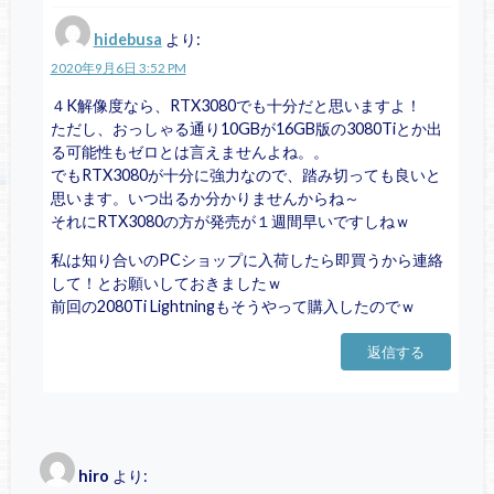
hidebusa
より:
2020年9月6日 3:52 PM
４K解像度なら、RTX3080でも十分だと思いますよ！
ただし、おっしゃる通り10GBが16GB版の3080Tiとか出
る可能性もゼロとは言えませんよね。。
でもRTX3080が十分に強力なので、踏み切っても良いと
思います。いつ出るか分かりませんからね～
それにRTX3080の方が発売が１週間早いですしねｗ
私は知り合いのPCショップに入荷したら即買うから連絡
して！とお願いしておきましたｗ
前回の2080Ti Lightningもそうやって購入したのでｗ
返信する
hiro
より: