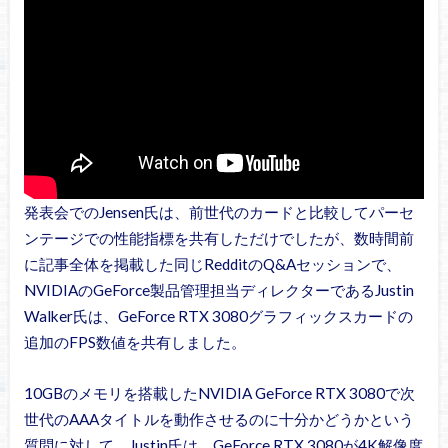
発表会でのJensen氏は、前世代のカードと比較してパーセ
ンテージでの性能指標を共有しただけでしたが、数時間前
に記事全体を掲載した同じRedditのQ&Aセッションで、
NVIDIAのGeForce製品管理担当ディレクターであるJustin
Walker氏は、GeForce RTX 3080グラフィックスカードの
追加のFPS数値を共有しました。
10GBのメモリを搭載したNVIDIA GeForce RTX 3080で次
世代のAAAタイトルを動作させるのに十分かどうかという
質問に対して、Justin氏は、GeForce RTX 3080が4K解像度