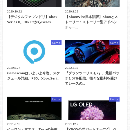
2020.10.22
2020.8.22
【デジタルファウンドリ】Xbox
【XboxWire日本語訳】Xboxとス
Series X。DIRT5からGears…
トーリー：ストーリー型アドベン
チャー…
Game
Game
2020.8.27
2022.3.18
Gamescomはいよいよ今晩。スケ
『グランツーリスモ7』、最新パッ
ジュール詳細、PS5、Xbox Seri…
チ1.07を配信、様々な批判を受け
てレースの…
Game
Game
2021.6.13
2021.12.9
イーロン・マスク、Teslaの新型
【XBOX公式パートナーTV】LG