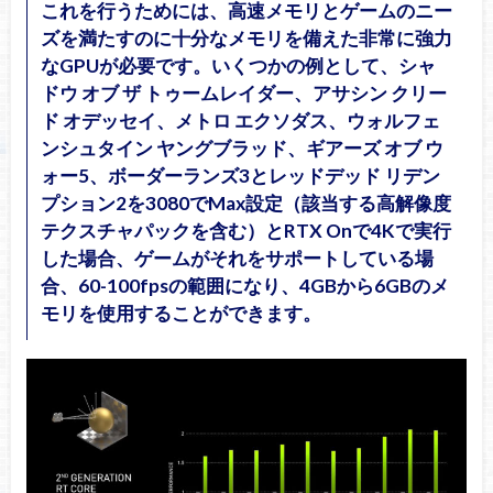
これを行うためには、高速メモリとゲームのニー
ズを満たすのに十分なメモリを備えた非常に強力
なGPUが必要です。いくつかの例として、シャ
ドウ オブ ザ トゥームレイダー、アサシン クリー
ド オデッセイ、メトロ エクソダス、ウォルフェ
ンシュタイン ヤングブラッド、ギアーズ オブ ウ
ォー5、ボーダーランズ3とレッドデッド リデン
プション2を3080でMax設定（該当する高解像度
テクスチャパックを含む）とRTX Onで4Kで実行
した場合、ゲームがそれをサポートしている場
合、60-100fpsの範囲になり、4GBから6GBのメ
モリを使用することができます。