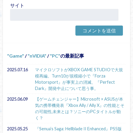
サイト
Game
/
nVIDIA
/
PC
の最新記事
2025.07.16
マイクロソフトがXBOX GAME STUDIOで大規
模再編。Turn10が規模縮小で『Forza
Motorsport』が事実上の消滅、『Perfect
Dark』開発中止について思う事。
2025.06.09
【ゲームチェンジャー】Microsoft × ASUSが本
気の携帯機発表『Xbox Ally / Ally X』の性能とそ
の可能性,未来とは？ソニーのPCタイトルが動
く？
2025.05.25
『Senua’s Saga: Hellblade II Enhanced』PS5版