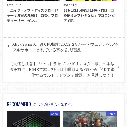
2025.11.10
2025.11.9
「エイジ・オブ・ディスクロージ
11月10日 月曜日 19時〜TBS「口
ャー：真実の幕開け」監督、プロ
を揃えたフシギな話」でコロンビ
デューサー ダン…
アで話…
Xbox Series X、新GPU機能 DX12_2がハードウェアレベルで
フルサポートされている事を公式確認。
【見逃し注意】「ウルトラセブン 4Kリマスター版」の本放
送を前に、BS4Kで本日9月5日土曜日よる7時から「4Kで進
化するウルトラセブン」放送。お見逃しなく！
RECOMMEND
こちらの記事も人気です。
Game
Game