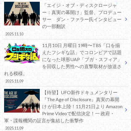
「エイジ・オブ・ディスクロージャ
ー：真実の幕開け」監督、プロデュー
サー ダン・ファラー氏インタビュー
の一部翻訳
2025.11.10
11月10日 月曜日 19時〜TBS「口を揃
えたフシギな話」でコロンビアで話題
になった球形UAP「ブガ・スフィア」
を回収した男性への直撃取材が放送さ
れる模様。
2025.11.09
【待望】UFO新作ドキュメンタリー
『The Age of Disclosure』真実の幕開
け が日本上陸！11月21日より Amazon
Prime Videoで配信決定！一 政府・
軍・諜報機関の証言が集結した衝撃作
2025.11.09