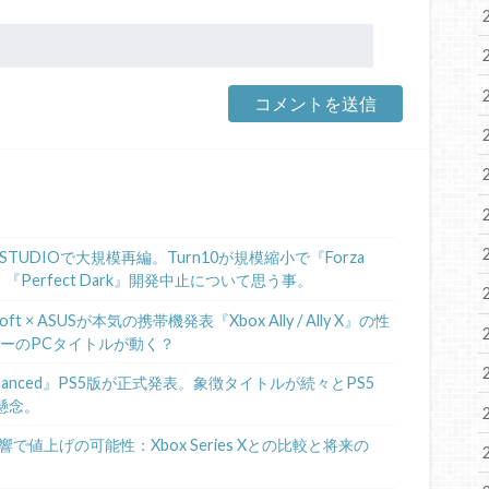
STUDIOで大規模再編。Turn10が規模縮小で『Forza
、『Perfect Dark』開発中止について思う事。
 × ASUSが本気の携帯機発表『Xbox Ally / Ally X』の性
ニーのPCタイトルが動く？
de II Enhanced』PS5版が正式発表。象徴タイトルが続々とPS5
懸念。
で値上げの可能性：Xbox Series Xとの比較と将来の