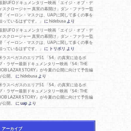
最新UFOドキュメンタリー映画「エイジ・オブ・デ
ィスクロージャー 真実の幕開け」ダン・ファラー監
督「イーロン・マスクは、UAPに関して多くの事を
知っているはずです。」
に
hidebusa
より
最新UFOドキュメンタリー映画「エイジ・オブ・デ
ィスクロージャー 真実の幕開け」ダン・ファラー監
督「イーロン・マスクは、UAPに関して多くの事を
知っているはずです。」
に
トリポリ
より
米ラスベガスのエリア51 「S4」の真実に迫るボ
ブ・ラザー最新ドキュメンタリー映画『S4 : THE
BOB LAZAR STORY』が今夏の公開に向けて予告編
が公開。
に
hidebusa
より
米ラスベガスのエリア51 「S4」の真実に迫るボ
ブ・ラザー最新ドキュメンタリー映画『S4 : THE
BOB LAZAR STORY』が今夏の公開に向けて予告編
が公開。
に
uap
より
アーカイブ