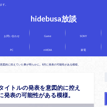
きます。
hidebusa放談
お問い合わせ
Game
SONY
PC
nVIDIA
家電
を意図的に控えていた事が明らかに。8月に発表の可能性がある模様。
5タイトルの発表を意図的に控え
に発表の可能性がある模様。