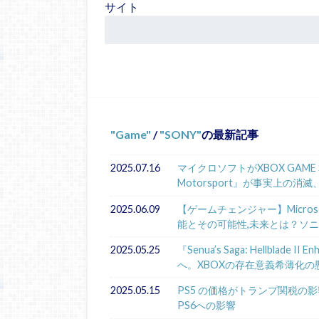
サイト
Game
/
SONY
の最新記事
2025.07.16
マイクロソフトがXBOX GAME 
Motorsport』が事実上の消滅
2025.06.09
【ゲームチェンジャー】Microsoft
能とその可能性,未来とは？ソ
2025.05.25
『Senua’s Saga: Hellbla
へ。XBOXの存在意義希薄化の
2025.05.15
PS5 の価格がトランプ関税の影響
PS6への影響