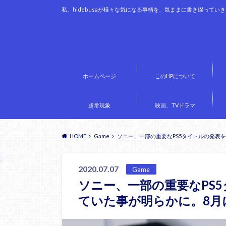
私、hidebusaが様々な気になる事柄を、気ままに書き綴ってい
ホームページ
このHPについて
超常現象
映画、TVドラマ
HOME
Game
ソニー、一部の重要なPS5タイトルの発表
2020.07.07
Game
ソニー、一部の重要なPS
ていた事が明らかに。8月