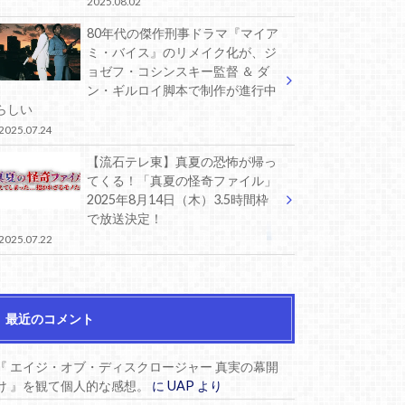
2025.08.02
80年代の傑作刑事ドラマ『マイア
ミ・バイス』のリメイク化が、ジ
ョゼフ・コシンスキー監督 ＆ ダ
ン・ギルロイ脚本で制作が進行中
らしい
2025.07.24
【流石テレ東】真夏の恐怖が帰っ
てくる！「真夏の怪奇ファイル」
2025年8月14日（木）3.5時間枠
で放送決定！
2025.07.22
最近のコメント
『 エイジ・オブ・ディスクロージャー 真実の幕開
け 』を観て個人的な感想。
に
UAP
より