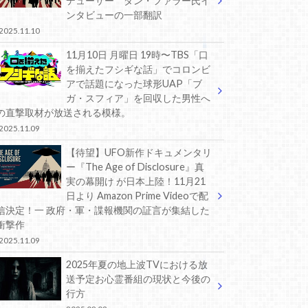
デューサー ダン・ファラー氏イ
ンタビューの一部翻訳
2025.11.10
11月10日 月曜日 19時〜TBS「口
を揃えたフシギな話」でコロンビ
アで話題になった球形UAP「ブ
ガ・スフィア」を回収した男性へ
の直撃取材が放送される模様。
2025.11.09
【待望】UFO新作ドキュメンタリ
ー『The Age of Disclosure』真
実の幕開け が日本上陸！11月21
日より Amazon Prime Videoで配
信決定！一 政府・軍・諜報機関の証言が集結した
衝撃作
2025.11.09
2025年夏の地上波TVにおける放
送予定お心霊番組の現状と今後の
行方