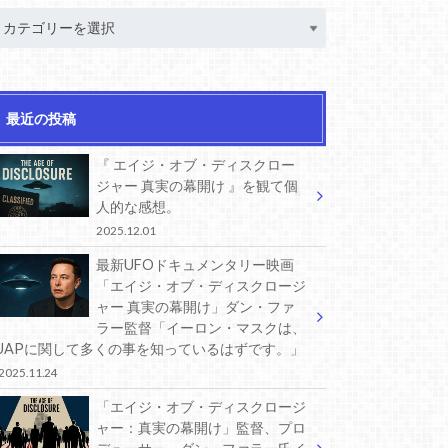
最近の投稿
『 エイジ・オブ・ディスクロー
ジャー 真実の幕開け 』を観て個
人的な感想。
2025.12.01
最新UFOドキュメンタリー映画
「エイジ・オブ・ディスクロージ
ャー 真実の幕開け」ダン・ファ
ラー監督「イーロン・マスクは、
UAPに関して多くの事を知っているはずです。」
2025.11.24
「エイジ・オブ・ディスクロージ
ャー：真実の幕開け」監督、プロ