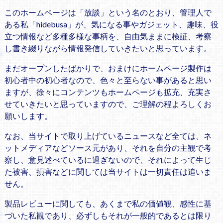
このホームページは「放談」という名のとおり、管理人で
ある私「hidebusa」が、気になる事やガジェット、趣味、役
立つ情報など多種多様な事柄を、自由気ままに検証、考察
し書き綴りながら情報発信していきたいと思っています。
まだオープンしたばかりで、おまけにホームページ製作は
初心者中の初心者なので、色々と至らない事があると思い
ますが、徐々にコンテンツもホームページも拡充、充実さ
せていきたいと思っていますので、ご理解の程よろしくお
願いします。
なお、当サイトで取り上げているニュースなど全ては、ネ
ットメディアなどソース元があり、それを自分の主観で考
察し、意見述べているに過ぎないので、それによって生じ
た被害、損害などに関しては当サイトは一切責任は追いま
せん。
製品レビューに関しても、あくまで私の価値観、感性に基
づいた私観であり、必ずしもそれが一般的であるとは限り