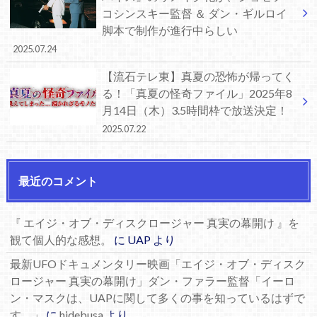
コシンスキー監督 ＆ ダン・ギルロイ
脚本で制作が進行中らしい
2025.07.24
【流石テレ東】真夏の恐怖が帰ってく
る！「真夏の怪奇ファイル」2025年8
月14日（木）3.5時間枠で放送決定！
2025.07.22
最近のコメント
『 エイジ・オブ・ディスクロージャー 真実の幕開け 』を
観て個人的な感想。
に
UAP
より
最新UFOドキュメンタリー映画「エイジ・オブ・ディスク
ロージャー 真実の幕開け」ダン・ファラー監督「イーロ
ン・マスクは、UAPに関して多くの事を知っているはずで
す。」
に
hidebusa
より