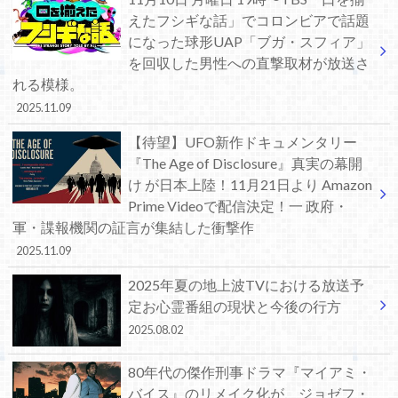
えたフシギな話」でコロンビアで話題
になった球形UAP「ブガ・スフィア」
を回収した男性への直撃取材が放送さ
れる模様。
2025.11.09
【待望】UFO新作ドキュメンタリー
『The Age of Disclosure』真実の幕開
け が日本上陸！11月21日より Amazon
Prime Videoで配信決定！一 政府・
軍・諜報機関の証言が集結した衝撃作
2025.11.09
2025年夏の地上波TVにおける放送予
定お心霊番組の現状と今後の行方
2025.08.02
80年代の傑作刑事ドラマ『マイアミ・
バイス』のリメイク化が、ジョゼフ・