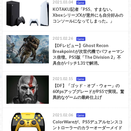
2021.03.04
Game
KOTAKU記者「PS5、すまない。
XboxシリーズXが意外にも自分好みの
コンソールになってしまった。」
2021.02.26
Game
【DFレビュー】Ghost Recon
Breakpointが次世代機でパフォーマン
ス倍増。PS5版「The Division 2」不
具合がパッチ1.31で解消。
2021.02.15
Game
【DF】「ゴッド・オブ・ウォー」の
60fpsアップグレードがPS5で実現。驚
異的なゲームの最終仕上げ
2021.02.06
Game
ColorWareが、PS5デュアルセンスコ
ントローラーのカラーオーダーメイド