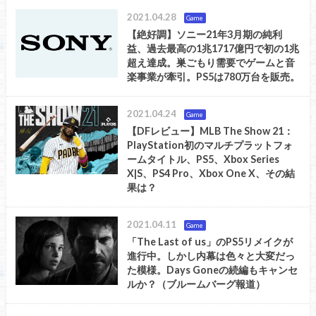
2021.04.28
Game
【絶好調】ソニー21年3月期の純利
益、過去最高の1兆1717億円で初の1兆
超え達成。巣ごもり需要でゲームと音
楽事業が牽引。PS5は780万台を販売。
2021.04.24
Game
【DFレビュー】MLB The Show 21：
PlayStation初のマルチプラットフォ
ームタイトル、PS5、Xbox Series
X|S、PS4 Pro、Xbox One X、その結
果は？
2021.04.11
Game
「The Last of us」のPS5リメイクが
進行中。しかし内幕は色々と大変だっ
た模様。Days Goneの続編もキャンセ
ルか？（ブルームバーグ報道）