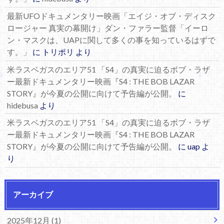
最新UFOドキュメンタリー映画「エイジ・オブ・ディスク
ロージャー 真実の幕開け」ダン・ファラー監督「イーロ
ン・マスクは、UAPに関して多くの事を知っているはずで
す。」
に
トリポリ
より
米ラスベガスのエリア51 「S4」の真実に迫るボブ・ラザ
ー最新ドキュメンタリー映画『S4 : THE BOB LAZAR
STORY』が今夏の公開に向けて予告編が公開。
に
hidebusa
より
米ラスベガスのエリア51 「S4」の真実に迫るボブ・ラザ
ー最新ドキュメンタリー映画『S4 : THE BOB LAZAR
STORY』が今夏の公開に向けて予告編が公開。
に
uap
よ
り
アーカイブ
2025年12月 (1)