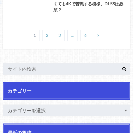
くても4Kで苦戦する模様。DLSSは必
須？
1
2
3
…
6
>
カテゴリー
最近の投稿