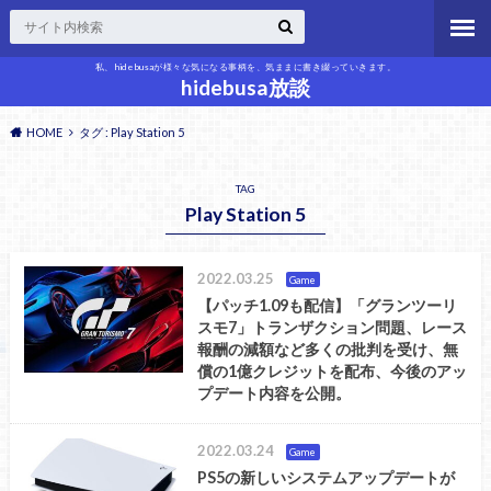
私、hidebusaが様々な気になる事柄を、気ままに書き綴っていきます。
hidebusa放談
HOME
タグ : Play Station 5
TAG
Play Station 5
2022.03.25
Game
【パッチ1.09も配信】「グランツーリ
スモ7」トランザクション問題、レース
報酬の減額など多くの批判を受け、無
償の1億クレジットを配布、今後のアッ
プデート内容を公開。
2022.03.24
Game
PS5の新しいシステムアップデートが