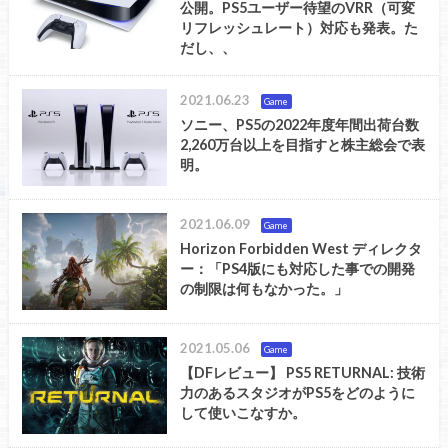
公開。PS5ユーザー待望のVRR（可変
リフレッシュレート）対応も発表。た
だし、、
2021.06.23
Game
ソニー、PS5の2022年度年間出荷台数
2,260万台以上を目指すと株主総会で表
明。
2021.06.09
Game
Horizon Forbidden West ディレクタ
ー：「PS4版にも対応した事での開発
の制限は何もなかった。」
2021.05.06
Game
【DFレビュー】 PS5 RETURNAL: 技術
力のあるスタジオがPS5をどのように
して使いこなすか。