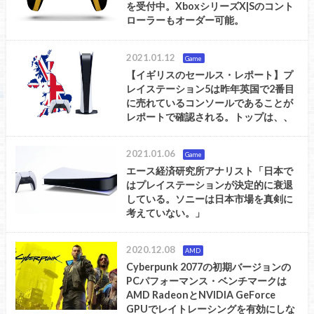
を受付中。XboxシリーズX|Sのコント
ローラーもオーダー可能。
2021.01.12
Game
【イギリスのセールス・レポート】プ
レイステーション5は昨年英国で2番目
に売れているコンソールであることが
レポートで確認される。トップは、、
2021.01.06
Game
エース経済研究所アナリスト「日本で
はプレイステーションが決定的に衰退
している。ソニーは日本市場を真剣に
考えていない。」
2020.12.08
AMD
Cyberpunk 2077の初期バージョンの
PCパフォーマンス・ベンチマークは
AMD RadeonとNVIDIA GeForce
GPUでレイトレーシングを有効にしな