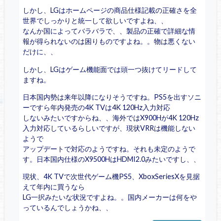
しかし、LGはホームページの商品仕様記載の正確さを全
世界でしっかりと統一して欲しいですよね、、
なんか国によってバラバラで、、製品の正確で詳細な情
報が得られないのは困りものですよね。。物は悪くない
だけに、、
しかし、LGはゲーム機能面では頭一つ抜けてリードして
ますね。
日本国内勢は来年以降になりそうですね。PS5を出すソニ
ーですら年内発売の4K TVは4K 120Hz入力対応
しないみたいですからね、、海外ではX900Hが4K 120Hz
入力対応しているらしいですが、現状VRRは機能しない
ようで
アップデートで対応のようですね。それも未定のようで
す。日本国内仕様のX9500HはHDMI2.0みたいですし、、
現状、4K TVで次世代ゲーム機PS5、XboxSeriesXを見据
えて年内に買うなら
LG一択みたいな状況ですよね。。国内メーカーは何をや
っているんでしょうかね、、