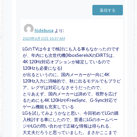
返信する
hidebusa
より:
2020年6月15日 10:37 AM
LGのTVは今まで検討にも入る事もなかったのです
が、年内にも次世代機(XboxSereisXのDiRT5は、
4K 120Hz対応オプションが確定しているので
120Hzも必要になる)
が出るというのに、国内メーカーが一向に4K
120Hz入力に消極的で、秋に出るモデルでもブラビ
ア、レグザは対応しなさそうだったので、
とりあえず、国内メーカーは諦めて、視野を広げ
るためにも4K 120HzやFreeSync、G-Sync対応で
ゲーム機能も充実している
LGを試してみようかなと思い、今回初めてLGの購
入検討する事にしたので、普通にLGのホームペー
ジやLGの問い合わせで正確な情報は得られる、
大丈夫だろうと思っていました。まさかここまで