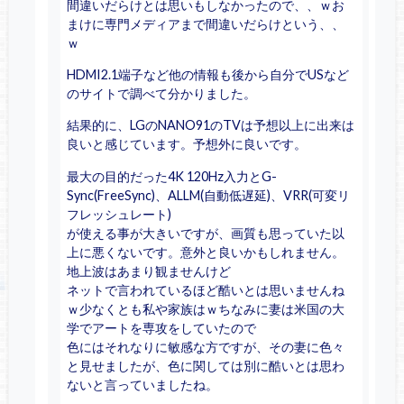
間違いだらけとは思いもしなかったので、、ｗお
まけに専門メディアまで間違いだらけという、、
ｗ
HDMI2.1端子など他の情報も後から自分でUSなど
のサイトで調べて分かりました。
結果的に、LGのNANO91のTVは予想以上に出来は
良いと感じています。予想外に良いです。
最大の目的だった4K 120Hz入力とG-
Sync(FreeSync)、ALLM(自動低遅延)、VRR(可変リ
フレッシュレート)
が使える事が大きいですが、画質も思っていた以
上に悪くないです。意外と良いかもしれません。
地上波はあまり観ませんけど
ネットで言われているほど酷いとは思いませんね
ｗ少なくとも私や家族はｗちなみに妻は米国の大
学でアートを専攻をしていたので
色にはそれなりに敏感な方ですが、その妻に色々
と見せましたが、色に関しては別に酷いとは思わ
ないと言っていましたね。