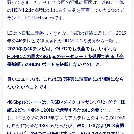
襲ってきました。そして今回の混乱の原因は、以前に全体
のHDMI 2.1の混乱の上に自分自身を宣言していた1つのブ
ランド、LG Electronicsです。
LGは本日私に連絡してきたが、当初の連絡に反して、2019
年の4Kテレビで導入されたHDMI 2.1の状況から一転し、
2020年の4Kテレビは、OLEDでも液晶でも、いずれも
HDMI 2.1の最大48Gbpsのデータレートを処理できる「全
帯域幅」のHDMIポートを搭載しない
とのこと。
良いニュースは、これはほぼ確実に現実的には問題になら
ないということです。
48Gbpsのレートは、RGB 4:4:4クロマサンプリングで非圧
縮12ビット4Kを120Hzで処理するために必要
です。しか
し、LGは今その2019年プレミアムテレビのすべてのHDMI
は確かに完全な48Gbpsだったが、
WX、GXおよびCX有機
ELテレビ上の4つのHDMIはすべて、
RGB 4:4:4クロマサン