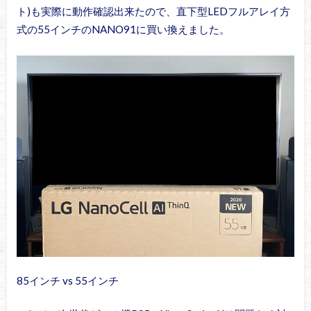
ト)も実際に動作確認出来たので、直下型LEDフルアレイ方
式の55インチのNANO91に買い換えました。
85インチ vs 55インチ