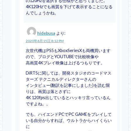
の120Hzを選択する仕様かと思ってました。
4K120Hzでも画質を下げて表示することになる
んでしょうかね。
hidebusa
より:
2020年6月15日 8:12 PM
次世代機はPS5もXboxSeriesXも両機買います
ので、ブログとYOUTUBEで比較映像や
高画質4Kプレイ映像は上げるつもりです。
DiRT5に関しては、開発スタジオのコードマス
ターズ テクニカルディレクターさんの
インタビュー(翻訳を記事にしました)を読む限
りは、画質は落とさずに
4K 120fps出しているとハッキリ言っているん
ですよね。。
でも、ハイエンドPCでPC GAMEをプレイして
いる自分からすれば、ウルトラからハイくらい
に