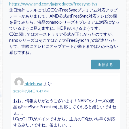
https://www.amd.com/ja/products/freesync-tvs
先日海外モデルにてLGCXがFreeSyncプレミアム対応アップ
デートがありまして、AMD公式のFreeSync対応テレビの欄
を見てみたら、液晶のnanoシリーズもプレミアム対応になっ
ているように見えますね。HDRもいけるようです。
CXに関してはオーストラリア公式が正しかったのですが、
nanoシリーズはそこではただのFreeSyncだけの記述だった
りで、実際にテレビにアップデートが来るまではわからない
感じですね。
返信する
hidebusa
より:
2020年7月4日 9:47 PM
おお、情報ありがとうございます！NANOシリーズの液
晶もFreeSync Premiumに対応してくれると嬉しいですね
ぇ。。
LGはOLEDがメインですから、主力のCXはいち早く対応
するみたいですね。羨ましい、、