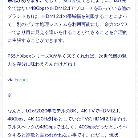
余地があります。
そして、我々が見てきたように、LG (完
全ではない48GbpsのHDMI2.1アプローチを取っている他の
ブランドも) は、HDMI 2.1の帯域幅を制限することによっ
て、別のビデオ処理システムを利用可能にし、余力のパワ
ーでより目に見える違いを作ることができることを合理的
に主張することができます。
PS5とXboxシリーズXが早く来てくれれば、次世代機の魅
力を存分に味わえるんだけどね！
via
Forbes
※
なんと、LGが2020年モデルの8K、4K TVでHDMI2.1、
48Gbps、4K 120Hz対応としていたTVのHDMI2.1端子は、
フルスペックの48Gbpsではなく、40Gbpsだったというヘ
タすると詐欺と言われかねない事です。ただし、現状