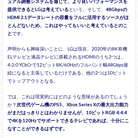
ュアル調整システムを通じて、より良いパフォーマンスを
提供できるとLGは考えている
という。そして、
48Gbpsの
HDMI 2.1データレートの容量をフルに活用するソースがほ
とんどないため、これはやってもいいと考えているとのこ
と
です。
声明からも興味深いことに、LGは現在、2020年の8K有機
ELテレビと液晶テレビに搭載されるHDMIのうち2つは、
4:2:0 YCbCrで12ビット8K/60Hzのフルバンド幅48Gbps接
続になると主張しているだけである。他の2つは10ビット
でトップアウトとなる。
では、これは現実的にはどのような意味があるのでしょう
か？
次世代ゲーム機のPS5、Xbox Series Xの最大出力能力
がまだはっきりとはわかりませんが、10ビットRGB 4:4:4
で4Kを120Hzでサポートできるテレビであれば、十分にこ
なすことができるはずです。