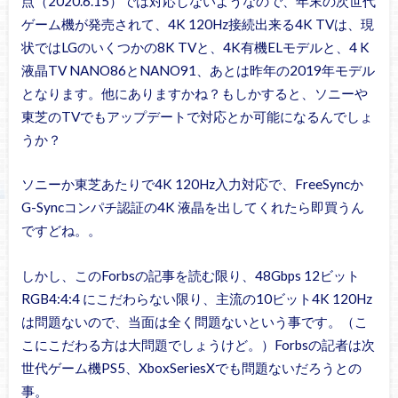
点（2020.6.15）では対応しないようなので、年末の次世代
ゲーム機が発売されて、4K 120Hz接続出来る4K TVは、現
状ではLGのいくつかの8K TVと、4K有機ELモデルと、4 K
液晶TV NANO86とNANO91、あとは昨年の2019年モデル
となります。他にありますかね？もしかすると、ソニーや
東芝のTVでもアップデートで対応とか可能になるんでしょ
うか？
ソニーか東芝あたりで4K 120Hz入力対応で、FreeSyncか
G-Syncコンパチ認証の4K 液晶を出してくれたら即買うん
ですどね。。
しかし、このForbsの記事を読む限り、48Gbps 12ビット
RGB4:4:4 にこだわらない限り、主流の10ビット4K 120Hz
は問題ないので、当面は全く問題ないという事です。（こ
こにこだわる方は大問題でしょうけど。）Forbsの記者は次
世代ゲーム機PS5、XboxSeriesXでも問題ないだろうとの
事。