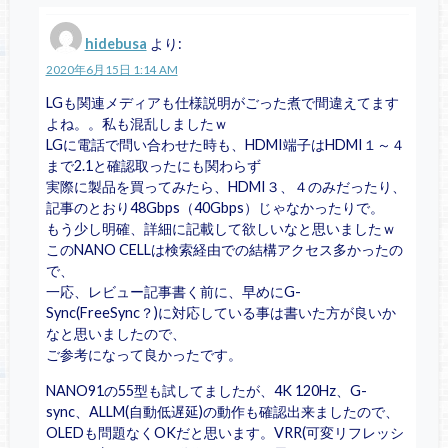
hidebusa
より:
2020年6月15日 1:14 AM
LGも関連メディアも仕様説明がごった煮で間違えてます
よね。。私も混乱しましたｗ
LGに電話で問い合わせた時も、HDMI端子はHDMI１～４
まで2.1と確認取ったにも関わらず
実際に製品を買ってみたら、HDMI３、４のみだったり、
記事のとおり48Gbps（40Gbps）じゃなかったりで。
もう少し明確、詳細に記載して欲しいなと思いましたｗ
このNANO CELLは検索経由での結構アクセス多かったの
で、
一応、レビュー記事書く前に、早めにG-
Sync(FreeSync？)に対応している事は書いた方が良いか
なと思いましたので、
ご参考になって良かったです。
NANO91の55型も試してましたが、4K 120Hz、G-
sync、ALLM(自動低遅延)の動作も確認出来ましたので、
OLEDも問題なくOKだと思います。VRR(可変リフレッシ