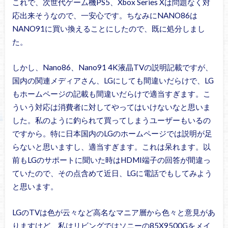
これで、次世代ゲーム機PS5、Xbox Series Xは問題なく対
応出来そうなので、一安心です。ちなみにNANO86は
NANO91に買い換えることにしたので、既に処分しまし
た。
しかし、Nano86、Nano91 4K液晶TVの説明記載ですが、
国内の関連メディアさん、LGにしても間違いだらけで、LG
もホームページの記載も間違いだらけで適当すぎます。こ
ういう対応は消費者に対してやってはいけないなと思いま
した。私のように釣られて買ってしまうユーザーもいるの
ですから。特に日本国内のLGのホームページでは説明が足
らないと思いますし、適当すぎます。これは呆れます。以
前もLGのサポートに聞いた時はHDMI端子の回答が間違っ
ていたので、その点含めて近日、LGに電話でもしてみよう
と思います。
LGのTVは色が云々など高名なマニア層から色々と意見があ
りますけど、私はリビングではソニーの85X9500Gをメイ