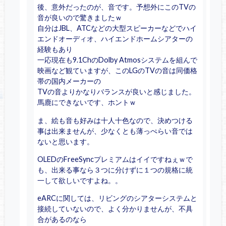
後、意外だったのが、音です。予想外にこのTVの
音が良いので驚きましたｗ
自分はJBL、ATCなどの大型スピーカーなどでハイ
エンドオーディオ、ハイエンドホームシアターの
経験もあり
一応現在も9.1ChのDolby Atmosシステムを組んで
映画など観ていますが、このLGのTVの音は同価格
帯の国内メーカーの
TVの音よりかなりバランスが良いと感じました。
馬鹿にできないです、ホントｗ
ま、絵も音も好みは十人十色なので、決めつける
事は出来ませんが、少なくとも薄っぺらい音では
ないと思います。
OLEDのFreeSyncプレミアムはイイですねぇｗで
も、出来る事なら３つに分けずに１つの規格に統
一して欲しいですよね。。
eARCに関しては、リビングのシアターシステムと
接続していないので、よく分かりませんが、不具
合があるのなら