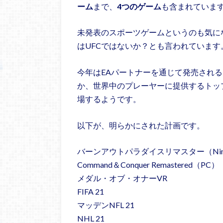
ーム
まで、
4つのゲーム
も含まれていま
未発表のスポーツゲームというのも気に
はUFCではないか？とも言われています
今年はEAパートナーを通じて発売され
か、世界中のプレーヤーに提供するトッ
場するようです。
以下が、明らかにされた計画です。
バーンアウトパラダイスリマスター（Nintend
Command＆Conquer Remastered（PC）
メダル・オブ・オナーVR
FIFA 21
マッデンNFL 21
NHL 21