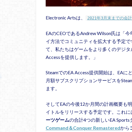
Electronic Artsは、
2021年3月末までの会
EAのCEOであるAndrew Wilso
イ方法でコミュニティを拡大する予定です」と
て、私たちはゲームをより多くのデジタル
Accessを提供します。」
SteamでのEA Access提供開始は
月額サブスクリプションサービスをSte
ます。
そしてEAの今後12か月間の計画概要も
イトルをリリースする予定です。これには
ーツゲーム
の合計4つの新しいEA Spo
Command＆Conquer Remastered
から