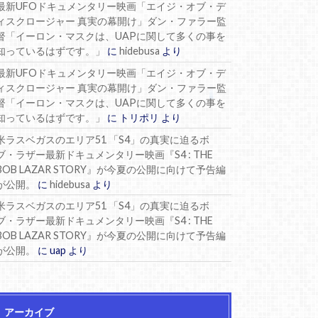
最新UFOドキュメンタリー映画「エイジ・オブ・デ
ィスクロージャー 真実の幕開け」ダン・ファラー監
督「イーロン・マスクは、UAPに関して多くの事を
知っているはずです。」
に
hidebusa
より
最新UFOドキュメンタリー映画「エイジ・オブ・デ
ィスクロージャー 真実の幕開け」ダン・ファラー監
督「イーロン・マスクは、UAPに関して多くの事を
知っているはずです。」
に
トリポリ
より
米ラスベガスのエリア51 「S4」の真実に迫るボ
ブ・ラザー最新ドキュメンタリー映画『S4 : THE
BOB LAZAR STORY』が今夏の公開に向けて予告編
が公開。
に
hidebusa
より
米ラスベガスのエリア51 「S4」の真実に迫るボ
ブ・ラザー最新ドキュメンタリー映画『S4 : THE
BOB LAZAR STORY』が今夏の公開に向けて予告編
が公開。
に
uap
より
アーカイブ