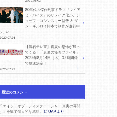
2025.08.02
80年代の傑作刑事ドラマ『マイア
ミ・バイス』のリメイク化が、ジ
ョゼフ・コシンスキー監督 ＆ ダ
ン・ギルロイ脚本で制作が進行中
らしい
2025.07.24
【流石テレ東】真夏の恐怖が帰っ
てくる！「真夏の怪奇ファイル」
2025年8月14日（木）3.5時間枠
で放送決定！
2025.07.22
最近のコメント
『 エイジ・オブ・ディスクロージャー 真実の幕開
け 』を観て個人的な感想。
に
UAP
より