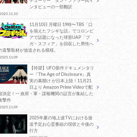
デューサー ダン・ファラー氏イ
ンタビューの一部翻訳
2025.11.10
11月10日 月曜日 19時〜TBS「口
を揃えたフシギな話」でコロンビ
アで話題になった球形UAP「ブ
ガ・スフィア」を回収した男性へ
の直撃取材が放送される模様。
2025.11.09
【待望】UFO新作ドキュメンタリ
ー『The Age of Disclosure』真
実の幕開け が日本上陸！11月21
日より Amazon Prime Videoで配
信決定！一 政府・軍・諜報機関の証言が集結した
衝撃作
2025.11.09
2025年夏の地上波TVにおける放
送予定お心霊番組の現状と今後の
行方