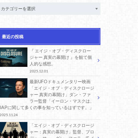
最近の投稿
『 エイジ・オブ・ディスクロー
ジャー 真実の幕開け 』を観て個
人的な感想。
2025.12.01
最新UFOドキュメンタリー映画
「エイジ・オブ・ディスクロージ
ャー 真実の幕開け」ダン・ファ
ラー監督「イーロン・マスクは、
UAPに関して多くの事を知っているはずです。」
2025.11.24
「エイジ・オブ・ディスクロージ
ャー：真実の幕開け」監督、プロ