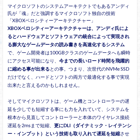
マイクロソフトのシステムアーキテクトでもあるアンディ
氏が「魂」だと強調するマイクロソフト独自の技術
「XBOXベロシティーアーキテクチャー」
XBOXベロシティーアーキテクチャーは、アンディ氏によ
るとハードウェアとソフトウェアの統合によって実現され
る膨大なゲームデータの読み書きを高速化するシステム
で、ゲーム開発者は100GBクラスのゲームデータへも瞬時
にアクセス可能になり、
今までの長いロード時間を飛躍的
に縮める事が出来る
との事。つまり、次世代のNVMe SSD
だけでなく、ハードとソフトの両方で最適化する事で実現
出来たと言えるのかもしれません。
そしてマイクロソフトは、ゲーム機とコントローラーの遅
延を少しでも短縮する事にも力を入れていて、システムを
根本から見直してコントローラーと本体のワイヤレス接続
遅延を2msまで短縮、
更にDLI（ダイナミック・レイテンシ
ー・インプット）という技術も取り入れて遅延を短縮
させ