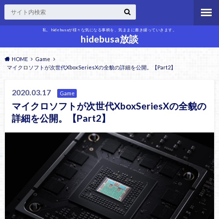
私、hidebusaが様々な気になる事柄を、気ままに書き綴っていきます。
hidebusa放談
HOME
Game
マイクロソフトが次世代XboxSeriesXの全貌の詳細を公開。【Part2】
2020.03.17
Game
マイクロソフトが次世代XboxSeriesXの全貌の
詳細を公開。【Part2】