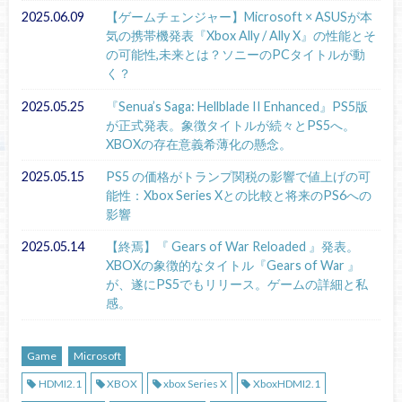
2025.06.09
【ゲームチェンジャー】Microsoft × ASUSが本
気の携帯機発表『Xbox Ally / Ally X』の性能とそ
の可能性,未来とは？ソニーのPCタイトルが動
く？
2025.05.25
『Senua’s Saga: Hellblade II Enhanced』PS5版
が正式発表。象徴タイトルが続々とPS5へ。
XBOXの存在意義希薄化の懸念。
2025.05.15
PS5 の価格がトランプ関税の影響で値上げの可
能性：Xbox Series Xとの比較と将来のPS6への
影響
2025.05.14
【終焉】『 Gears of War Reloaded 』発表。
XBOXの象徴的なタイトル『Gears of War 』
が、遂にPS5でもリリース。ゲームの詳細と私
感。
Game
Microsoft
HDMI2.1
XBOX
xbox Series X
XboxHDMI2.1