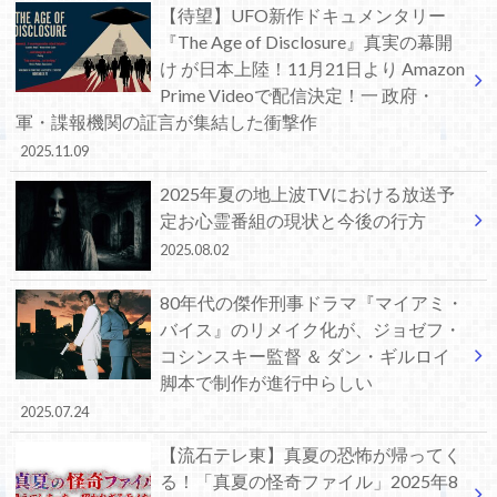
【待望】UFO新作ドキュメンタリー
『The Age of Disclosure』真実の幕開
け が日本上陸！11月21日より Amazon
Prime Videoで配信決定！一 政府・
軍・諜報機関の証言が集結した衝撃作
2025.11.09
2025年夏の地上波TVにおける放送予
定お心霊番組の現状と今後の行方
2025.08.02
80年代の傑作刑事ドラマ『マイアミ・
バイス』のリメイク化が、ジョゼフ・
コシンスキー監督 ＆ ダン・ギルロイ
脚本で制作が進行中らしい
2025.07.24
【流石テレ東】真夏の恐怖が帰ってく
る！「真夏の怪奇ファイル」2025年8