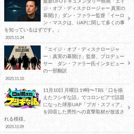
最新UFOドキュメンタリー映画「エイ
ジ・オブ・ディスクロージャー 真実の
幕開け」ダン・ファラー監督「イーロ
ン・マスクは、UAPに関して多くの事
を知っているはずです。」
2025.11.24
「エイジ・オブ・ディスクロージャ
ー：真実の幕開け」監督、プロデュー
サー ダン・ファラー氏インタビュー
の一部翻訳
2025.11.10
11月10日 月曜日 19時〜TBS「口を揃
えたフシギな話」でコロンビアで話題
になった球形UAP「ブガ・スフィア」
を回収した男性への直撃取材が放送さ
れる模様。
2025.11.09