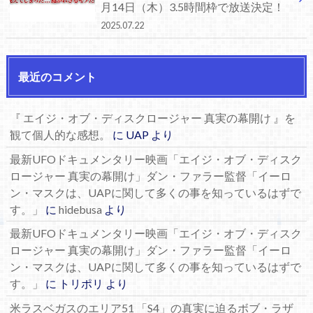
月14日（木）3.5時間枠で放送決定！
2025.07.22
最近のコメント
『 エイジ・オブ・ディスクロージャー 真実の幕開け 』を
観て個人的な感想。
に
UAP
より
最新UFOドキュメンタリー映画「エイジ・オブ・ディスク
ロージャー 真実の幕開け」ダン・ファラー監督「イーロ
ン・マスクは、UAPに関して多くの事を知っているはずで
す。」
に
hidebusa
より
最新UFOドキュメンタリー映画「エイジ・オブ・ディスク
ロージャー 真実の幕開け」ダン・ファラー監督「イーロ
ン・マスクは、UAPに関して多くの事を知っているはずで
す。」
に
トリポリ
より
米ラスベガスのエリア51 「S4」の真実に迫るボブ・ラザ