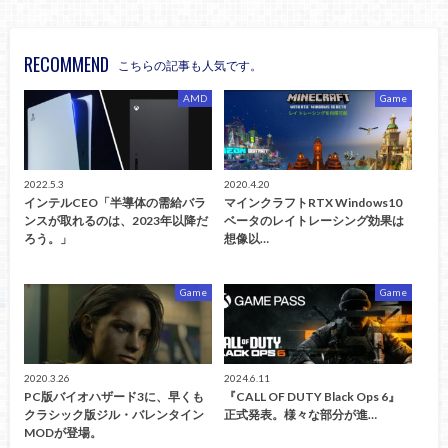
RECOMMEND
こちらの記事も人気です。
AMD
Game
2022.5.3
2020.4.20
インテルCEO「半導体の需給バラ
マインクラフトRTX Windows10
ンスが取れるのは、2023年以降だ
ベータのレイトレーシング効果は
ろう。」
想像以…
Game
Game
2020.3.26
2024.6.11
PC版バイオハザード3に、早くも
『CALL OF DUTY Black Ops 6』
クラシック版ジル・バレンタイン
正式発表。様々な部分が進…
MODが登場。