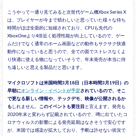
こうやって一通り見てみると次世代ゲーム機Xbox Series X
は、プレイヤーが今まで煩わしいと思っていた様々な待ち
時間がほぼ全面的に短縮されており、CPUも先代の
XboxOneより4倍近く処理性能が向上しているので、ゲー
ムだけでなく通常のホーム画面などの動作もサクサク快適
動作になっていると思うので、全ての面でストレスなくよ
り快適に使える物になっていそうで、年末発売が本当に待
ち遠しいと思える製品だと思います。
マイクロソフトは米国時間3月18日（日本時間3月19日）の
早朝に
オンライン・イベントが予定
されているので、そこ
で更なる新しい情報や、テックデモ、映像が公開されるか
も
しれません。
このイベントも要注目
と言えます。発売も
2020年末と変わらず記載されているので、噂に出ていたコ
ロナウィルスの影響による発売延期はなさそうで安心です
が、米国では感染が拡大しており、予断は許せない状況で