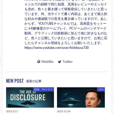
ャンルでの経験で得た知識、見識をレビューやエッセイ
も含め、色々と書き綴って情報発信していきたいと思っ
ています。尚、当サイトで書く内容は、あくまで個人的
な好みや価値観での意見を書き綴っていますので、あし
からず。 YOUTUBEチャンネルでは、高画質をモットー
に４K解像度のゲームプレイ、PCゲームのベンチマーク
動画、グラフィック比較動画に加えて他に好きなものな
ど、色々と公開していきたいと思いますので、お気に召
したらチャンネル登録をよろしくお願いいたします。
https://www.youtube.com/user/hidebusa720
WebSite
Twitter
NEW POST
最新の記事
映画、TVドラマ
UFO
2025.12.1
2025.11.24