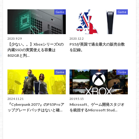
Game
Game
2020.9.29
2020.12.2
【少ない。。】XboxシリーズXの
PS5が英国で過去最大の販売台数
内蔵SSDの実質使える容量は
を記録。
802GBと判…
Game
Game
2024.11.21
2019.5.15
『Cyberpunk 2077』のPS5Proア
Microsoft、ゲーム開発スタジオ
ップグレードパッチはないと確…
を統括するMicrosoft Stud…