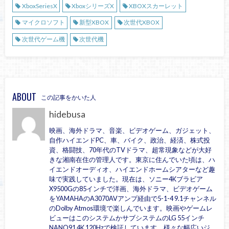
XboxSeriesX
XboxシリーズX
XBOXスカーレット
マイクロソフト
新型XBOX
次世代XBOX
次世代ゲーム機
次世代機
ABOUT
この記事をかいた人
hidebusa
映画、海外ドラマ、音楽、ビデオゲーム、ガジェット、
自作ハイエンドPC、車、バイク、政治、経済、株式投
資、格闘技、70年代のTVドラマ、超常現象などが大好
きな湘南在住の管理人です。東京に住んでいた頃は、ハ
イエンドオーディオ、ハイエンドホームシアターなど趣
味で実践していました。現在は、ソニー4Kブラビア
X9500Gの85インチで洋画、海外ドラマ、ビデオゲーム
をYAMAHAのA3070AVアンプ経由で5-1-4 9.1チャンネル
のDolby Atmos環境で楽しんでいます。映画やゲームレ
ビューはこのシステムかサブシステムのLG 55インチ
NANO91 4K 120Hzで検証しています。様々な幅広いジ