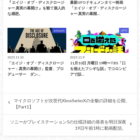
『 エイジ・オブ・ディスクロージ
最新UFOドキュメンタリー映画
ャー 真実の幕開け 』を観て個人的
「エイジ・オブ・ディスクロージ
な感想。
ャー 真実の幕開…
amazon
UFO
2025.11.10
2025.11.9
「エイジ・オブ・ディスクロージ
11月10日 月曜日 19時〜TBS「口
ャー：真実の幕開け」監督、プロ
を揃えたフシギな話」でコロンビ
デューサー ダン…
アで話…
マイクロソフトが次世代XboxSeriesXの全貌の詳細を公開。
【Part1】
ソニーがプレイステーション5の仕様詳細の発表を明日深夜
19日午前1時に動画配信。