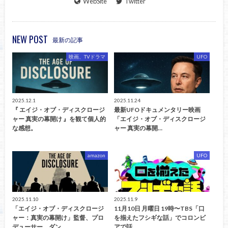
WebSite
Twitter
NEW POST
最新の記事
映画、TVドラマ
UFO
2025.12.1
2025.11.24
『 エイジ・オブ・ディスクロージ
最新UFOドキュメンタリー映画
ャー 真実の幕開け 』を観て個人的
「エイジ・オブ・ディスクロージ
な感想。
ャー 真実の幕開…
amazon
UFO
2025.11.10
2025.11.9
「エイジ・オブ・ディスクロージ
11月10日 月曜日 19時〜TBS「口
ャー：真実の幕開け」監督、プロ
を揃えたフシギな話」でコロンビ
デューサー ダン…
アで話…