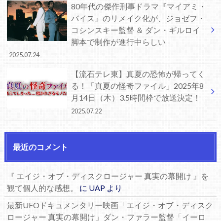
80年代の傑作刑事ドラマ『マイアミ・
バイス』のリメイク化が、ジョゼフ・
コシンスキー監督 ＆ ダン・ギルロイ
脚本で制作が進行中らしい
2025.07.24
【流石テレ東】真夏の恐怖が帰ってく
る！「真夏の怪奇ファイル」2025年8
月14日（木）3.5時間枠で放送決定！
2025.07.22
最近のコメント
『 エイジ・オブ・ディスクロージャー 真実の幕開け 』を
観て個人的な感想。
に
UAP
より
最新UFOドキュメンタリー映画「エイジ・オブ・ディスク
ロージャー 真実の幕開け」ダン・ファラー監督「イーロ