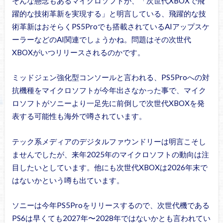
そんな懸念もあるマイクロソフトが、「次世代XBOXで飛
躍的な技術革新を実現する」と明言している、飛躍的な技
術革新はおそらくPS5Proでも搭載されているAIアップスケ
ーラーなどのAI関連でしょうかね。問題はその次世代
XBOXがいつリリースされるのかです。
ミッドジェン強化型コンソールと言われる、PS5Proへの対
抗機種をマイクロソフトが今年出さなかった事で、マイク
ロソフトがソニーより一足先に前倒しで次世代XBOXを発
表する可能性も海外で噂されています。
テック系メディアのデジタルファウンドリーは明言こそし
ませんでしたが、来年2025年のマイクロソフトの動向は注
目したいとしています。他にも次世代XBOXは2026年末で
はないかという噂も出ています。
ソニーは今年PS5Proをリリースするので、次世代機である
PS6は早くても2027年〜2028年ではないかとも言われてい