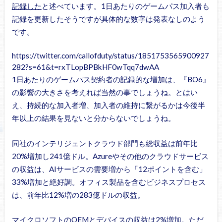
記録した
と述べています。1日あたりのゲームパス加入者も
記録を更新したそうですが具体的な数字は発表なしのよう
です。
https://twitter.com/callofduty/status/1851753565900927
282?s=61&t=rxTLopBPBkHF0wTqq7dwAA
1日あたりのゲームパス契約者の記録的な増加は、『BO6』
の影響の大きさを考えれば当然の事でしょうね。とはい
え、持続的な加入者増、加入者の維持に繋がるかは今後半
年以上の結果を見ないと分からないでしょうね。
同社のインテリジェントクラウド部門も総収益は前年比
20%増加し241億ドル。Azureやその他のクラウドサービス
の収益は、AIサービスの需要増から「12ポイントを含む」
33%増加と絶好調。オフィス製品を含むビジネスプロセス
は、前年比12%増の283億ドルの収益。
マイクロソフトのOEMとデバイスの収益は2%増加。ただ