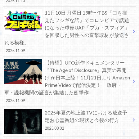
2025.11.10
11月10日 月曜日 19時〜TBS「口を揃
えたフシギな話」でコロンビアで話題
になった球形UAP「ブガ・スフィア」
を回収した男性への直撃取材が放送さ
れる模様。
2025.11.09
【待望】UFO新作ドキュメンタリー
『The Age of Disclosure』真実の幕開
け が日本上陸！11月21日より Amazon
Prime Videoで配信決定！一 政府・
軍・諜報機関の証言が集結した衝撃作
2025.11.09
2025年夏の地上波TVにおける放送予
定お心霊番組の現状と今後の行方
2025.08.02