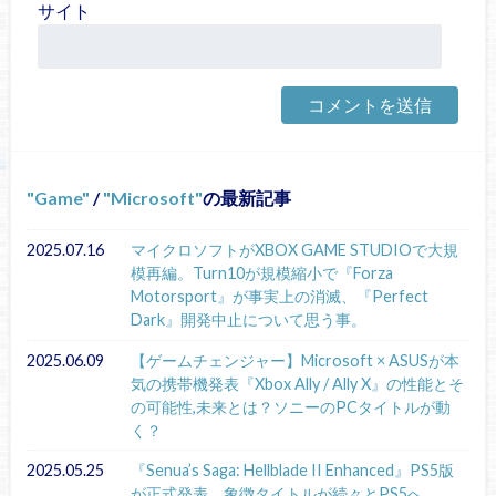
サイト
Game
/
Microsoft
の最新記事
2025.07.16
マイクロソフトがXBOX GAME STUDIOで大規
模再編。Turn10が規模縮小で『Forza
Motorsport』が事実上の消滅、『Perfect
Dark』開発中止について思う事。
2025.06.09
【ゲームチェンジャー】Microsoft × ASUSが本
気の携帯機発表『Xbox Ally / Ally X』の性能とそ
の可能性,未来とは？ソニーのPCタイトルが動
く？
2025.05.25
『Senua’s Saga: Hellblade II Enhanced』PS5版
が正式発表。象徴タイトルが続々とPS5へ。