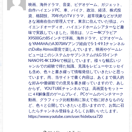
映画、海外ドラマ、音楽、ビデオゲーム、ガジェット、
自作ハイエンドPC、車、バイク、政治、経済、株式投
資、格闘技、70年代のTVドラマ、超常現象などが大好
きな湘南在住の管理人です。東京に住んでいた頃は、ハ
イエンドオーディオ、ハイエンドホームシアターなど趣
味で実践していました。現在は、ソニー4Kブラビア
X9500Gの85インチで洋画、海外ドラマ、ビデオゲーム
をYAMAHAのA3070AVアンプ経由で5-1-4 9.1チャンネル
のDolby Atmos環境で楽しんでいます。映画やゲームレ
ビューはこのシステムかサブシステムのLG 55インチ
NANO91 4K 120Hzで検証しています。様々な幅広いジ
ャンルでの経験で得た知識、見識をレビューやエッセイ
も含め、色々と書き綴って情報発信していきたいと思っ
ています。尚、当サイトで書く内容は、あくまで個人的
な好みや価値観での意見を書き綴っていますので、あし
からず。 YOUTUBEチャンネルでは、高画質をモットー
に４K解像度のゲームプレイ、PCゲームのベンチマーク
動画、グラフィック比較動画に加えて他に好きなものな
ど、色々と公開していきたいと思いますので、お気に召
したらチャンネル登録をよろしくお願いいたします。
https://www.youtube.com/user/hidebusa720