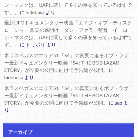
ン・マスクは、UAPに関して多くの事を知っているはずで
す。」
に
hidebusa
より
最新UFOドキュメンタリー映画「エイジ・オブ・ディスク
ロージャー 真実の幕開け」ダン・ファラー監督「イーロ
ン・マスクは、UAPに関して多くの事を知っているはずで
す。」
に
トリポリ
より
米ラスベガスのエリア51 「S4」の真実に迫るボブ・ラザ
ー最新ドキュメンタリー映画『S4 : THE BOB LAZAR
STORY』が今夏の公開に向けて予告編が公開。
に
hidebusa
より
米ラスベガスのエリア51 「S4」の真実に迫るボブ・ラザ
ー最新ドキュメンタリー映画『S4 : THE BOB LAZAR
STORY』が今夏の公開に向けて予告編が公開。
に
uap
よ
り
アーカイブ