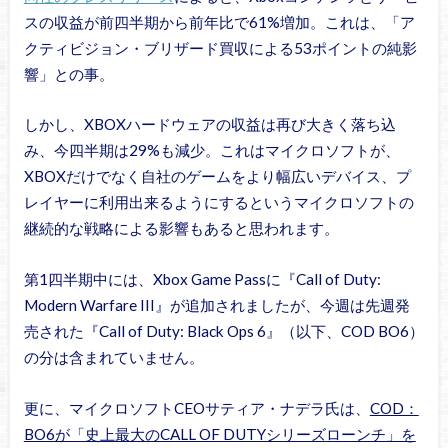
スの収益が前四半期から前年比で61%増加。これは、「ア
クティビジョン・ブリザード買収による53ポイントの純影
響」との事。
しかし、XBOXハードウェアの収益は再び大きく落ち込
み、今四半期は29%も減少。これはマイクロソフトが、
XBOXだけでなく自社のゲームをより幅広いデバイス、プ
レイヤーに利用出来るようにするというマイクロソフトの
継続的な戦略による影響もあると思われます。
第1四半期中には、Xbox Game Passに『Call of Duty:
Modern Warfare III』が追加されましたが、今週は先週発
売された『Call of Duty: Black Ops 6』（以下、COD BO6）
の分は含まれていません。
更に、マイクロソフトCEOサティア・ナデラ氏は、
COD：
BO6が「史上最大のCALL OF DUTYシリーズローンチ」を