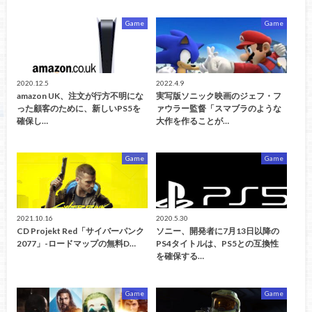
Game
Game
2020.12.5
2022.4.9
amazon UK、注文が行方不明にな
実写版ソニック映画のジェフ・フ
った顧客のために、新しいPS5を
ァウラー監督「スマブラのような
確保し…
大作を作ることが…
Game
Game
2021.10.16
2020.5.30
CD Projekt Red「サイバーパンク
ソニー、開発者に7月13日以降の
2077」-ロードマップの無料D…
PS4タイトルは、PS5との互換性
を確保する…
Game
Game