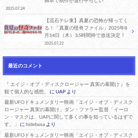
脚本で制作が進行中らしい
2025.07.24
【流石テレ東】真夏の恐怖が帰ってく
る！「真夏の怪奇ファイル」2025年8
月14日（木）3.5時間枠で放送決定！
2025.07.22
最近のコメント
『 エイジ・オブ・ディスクロージャー 真実の幕開け 』を
観て個人的な感想。
に
UAP
より
最新UFOドキュメンタリー映画「エイジ・オブ・ディスク
ロージャー 真実の幕開け」ダン・ファラー監督「イーロ
ン・マスクは、UAPに関して多くの事を知っているはずで
す。」
に
hidebusa
より
最新UFOドキュメンタリー映画「エイジ・オブ・ディスク