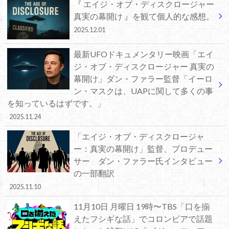
『 エイジ・オブ・ディスクロージャー
真実の幕開け 』を観て個人的な感想。
2025.12.01
最新UFOドキュメンタリー映画「エイ
ジ・オブ・ディスクロージャー 真実の
幕開け」ダン・ファラー監督「イーロ
ン・マスクは、UAPに関して多くの事
を知っているはずです。」
2025.11.24
「エイジ・オブ・ディスクロージャ
ー：真実の幕開け」監督、プロデュー
サー ダン・ファラー氏インタビュー
の一部翻訳
2025.11.10
11月10日 月曜日 19時〜TBS「口を揃
えたフシギな話」でコロンビアで話題