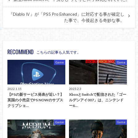
『Diablo Ⅳ』が「PS5 Pro Enhanced」に対応する事が確定し
た事で、今後起きる奇妙な事。
RECOMMEND
こちらの記事も人気です。
Game
Game
2022.1.15
2023.2.3
【PSの新サービス発表が近い？】
XboxとSwitchで配信された「ゴー
英国の小売店でPS NOWのサブス
ルデンアイ007」は、ニンテンド
クリプショ…
ー6…
Game
Game