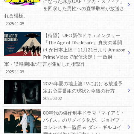
になった球形UAP「ブガ・スフィア」
を回収した男性への直撃取材が放送さ
れる模様。
2025.11.09
【待望】UFO新作ドキュメンタリー
『The Age of Disclosure』真実の幕開
け が日本上陸！11月21日より Amazon
Prime Videoで配信決定！一 政府・
軍・諜報機関の証言が集結した衝撃作
2025.11.09
2025年夏の地上波TVにおける放送予
定お心霊番組の現状と今後の行方
2025.08.02
80年代の傑作刑事ドラマ『マイアミ・
バイス』のリメイク化が、ジョゼフ・
コシンスキー監督 ＆ ダン・ギルロイ