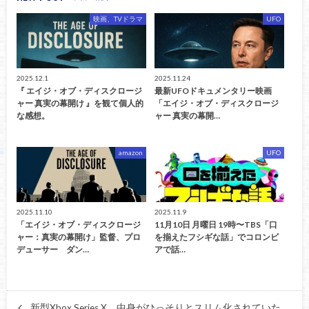
映画、TVドラマ
UFO
2025.12.1
2025.11.24
『 エイジ・オブ・ディスクロージ
最新UFOドキュメンタリー映画
ャー 真実の幕開け 』を観て個人的
「エイジ・オブ・ディスクロージ
な感想。
ャー 真実の幕開…
amazon
UFO
2025.11.10
2025.11.9
「エイジ・オブ・ディスクロージ
11月10日 月曜日 19時〜TBS「口
ャー：真実の幕開け」監督、プロ
を揃えたフシギな話」でコロンビ
デューサー ダン…
アで話…
新型Xbox Series X、中身がひっそりとスリム化されていた。