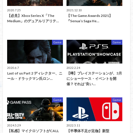
2020.7.25
2021.12.10
【必見】Xbox Series X「The
【The Game Awards 2021】
Medium」のデュアルリアリテ…
『Senua‘s Saga He…
Game
Game
2020.6.7
2022.2.24
Last of us Part 2 ディレクター、ニ
【噂】プレイステーションが、3月
ール・ドラックマン氏ロン…
にショーケース・イベントを開
催？それは“良い…
Game
Game
2024.5.29
2022.5.11
【私感】マイクロソフトがCALL
【半導体不足が足枷】新型