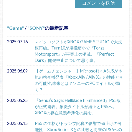
Game
/
SONY
の最新記事
2025.07.16
マイクロソフトがXBOX GAME STUDIOで大規
模再編。Turn10が規模縮小で『Forza
Motorsport』が事実上の消滅、『Perfect
Dark』開発中止について思う事。
2025.06.09
【ゲームチェンジャー】Microsoft × ASUSが本
気の携帯機発表『Xbox Ally / Ally X』の性能とそ
の可能性,未来とは？ソニーのPCタイトルが動
く？
2025.05.25
『Senua’s Saga: Hellblade II Enhanced』PS5版
が正式発表。象徴タイトルが続々とPS5へ。
XBOXの存在意義希薄化の懸念。
2025.05.15
PS5 の価格がトランプ関税の影響で値上げの可
能性：Xbox Series Xとの比較と将来のPS6への