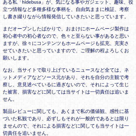
ある私「hidebusa」が、気になる事やガジェット、趣味、役
立つ情報など多種多様な事柄を、自由気ままに検証、考察
し書き綴りながら情報発信していきたいと思っています。
まだオープンしたばかりで、おまけにホームページ製作は
初心者中の初心者なので、色々と至らない事があると思い
ますが、徐々にコンテンツもホームページも拡充、充実さ
せていきたいと思っていますので、ご理解の程よろしくお
願いします。
なお、当サイトで取り上げているニュースなど全ては、ネ
ットメディアなどソース元があり、それを自分の主観で考
察し、意見述べているに過ぎないので、それによって生じ
た被害、損害などに関しては当サイトは一切責任は追いま
せん。
製品レビューに関しても、あくまで私の価値観、感性に基
づいた私観であり、必ずしもそれが一般的であるとは限り
ませんので、それによる損害などに関しても当サイトは一
切責任を追いません。