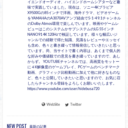
イエンドオーディオ、ハイエンドホームシアターなど趣
味で実践していました。現在は、ソニー4Kブラビア
X9500Gの85インチで洋画、海外ドラマ、ビデオゲーム
をYAMAHAのA3070AVアンプ経由で5-1-4 9.1チャンネル
のDolby Atmos環境で楽しんでいます。映画やゲームレ
ビューはこのシステムかサブシステムのLG 55インチ
NANO91 4K 120Hzで検証しています。様々な幅広いジ
ャンルでの経験で得た知識、見識をレビューやエッセイ
も含め、色々と書き綴って情報発信していきたいと思っ
ています。尚、当サイトで書く内容は、あくまで個人的
な好みや価値観での意見を書き綴っていますので、あし
からず。 YOUTUBEチャンネルでは、高画質をモットー
に４K解像度のゲームプレイ、PCゲームのベンチマーク
動画、グラフィック比較動画に加えて他に好きなものな
ど、色々と公開していきたいと思いますので、お気に召
したらチャンネル登録をよろしくお願いいたします。
https://www.youtube.com/user/hidebusa720
WebSite
Twitter
NEW POST
最新の記事