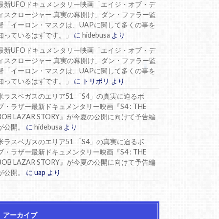
最新UFOドキュメンタリー映画「エイジ・オブ・デ
ィスクロージャー 真実の幕開け」ダン・ファラー監
督「イーロン・マスクは、UAPに関して多くの事を
知っているはずです。」
に
hidebusa
より
最新UFOドキュメンタリー映画「エイジ・オブ・デ
ィスクロージャー 真実の幕開け」ダン・ファラー監
督「イーロン・マスクは、UAPに関して多くの事を
知っているはずです。」
に
トリポリ
より
米ラスベガスのエリア51 「S4」の真実に迫るボ
ブ・ラザー最新ドキュメンタリー映画『S4 : THE
BOB LAZAR STORY』が今夏の公開に向けて予告編
が公開。
に
hidebusa
より
米ラスベガスのエリア51 「S4」の真実に迫るボ
ブ・ラザー最新ドキュメンタリー映画『S4 : THE
BOB LAZAR STORY』が今夏の公開に向けて予告編
が公開。
に
uap
より
アーカイブ