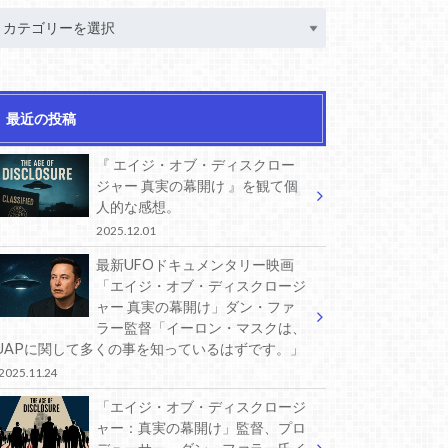
最近の投稿
『 エイジ・オブ・ディスクロー
ジャー 真実の幕開け 』を観て個
人的な感想。
2025.12.01
最新UFOドキュメンタリー映画
「エイジ・オブ・ディスクロージ
ャー 真実の幕開け」ダン・ファ
ラー監督「イーロン・マスクは、
UAPに関して多くの事を知っているはずです。」
2025.11.24
「エイジ・オブ・ディスクロージ
ャー：真実の幕開け」監督、プロ