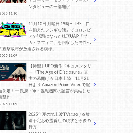
デューサー ダン・ファラー氏イ
ンタビューの一部翻訳
2025.11.10
11月10日 月曜日 19時〜TBS「口
を揃えたフシギな話」でコロンビ
アで話題になった球形UAP「ブ
ガ・スフィア」を回収した男性へ
の直撃取材が放送される模様。
2025.11.09
【待望】UFO新作ドキュメンタリ
ー『The Age of Disclosure』真
実の幕開け が日本上陸！11月21
日より Amazon Prime Videoで配
信決定！一 政府・軍・諜報機関の証言が集結した
衝撃作
2025.11.09
2025年夏の地上波TVにおける放
送予定お心霊番組の現状と今後の
行方