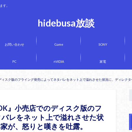
きます。
hidebusa放談
お問い合わせ
Game
SONY
PC
nVIDIA
家電
売店でのディスク版のフライング発売によってネタバレをネット上で溢れさせた状況に、ディレク
GAROK』小売店でのディスク版のフ
タバレをネット上で溢れさせた状
本家が、怒りと嘆きを吐露。