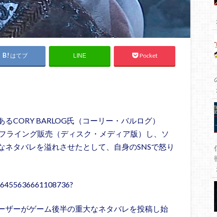
はてブ
Pocket
LINE
レクターであるCORY BARLOG氏（コーリー・バルログ）
をフライング販売（ディスク・メディア版）し、ソ
なネタバレを溢れさせたとして、自身のSNSで怒り
1586455636661108736?
ーザーがゲーム後半の重大なネタバレを投稿し始