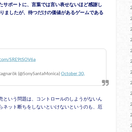
たサポートに、言葉では言い表せないほど感謝し
切りましたが、待つだけの価値があるゲームである
er.com/SRE9tSOV6a
 Ragnarök (@SonySantaMonica)
October 30,
売という問題は、コントロールのしようがないん
らネット断ちをしないといけないというのも、厄