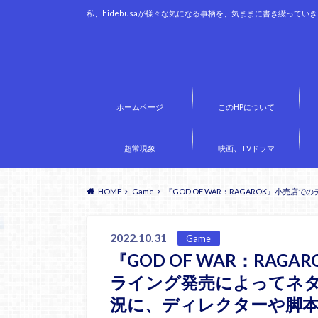
私、hidebusaが様々な気になる事柄を、気ままに書き綴ってい
ホームページ
このHPについて
超常現象
映画、TVドラマ
HOME
Game
『GOD OF WAR：RAGAROK』小
2022.10.31
Game
『GOD OF WAR：RA
ライング発売によってネ
況に、ディレクターや脚