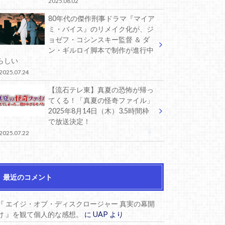
2025.08.02
80年代の傑作刑事ドラマ『マイア
ミ・バイス』のリメイク化が、ジ
ョゼフ・コシンスキー監督 ＆ ダ
ン・ギルロイ脚本で制作が進行中
らしい
2025.07.24
【流石テレ東】真夏の恐怖が帰っ
てくる！「真夏の怪奇ファイル」
2025年8月14日（木）3.5時間枠
で放送決定！
2025.07.22
最近のコメント
『 エイジ・オブ・ディスクロージャー 真実の幕開
け 』を観て個人的な感想。
に
UAP
より