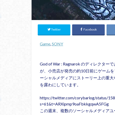
Twitter
Facebook
Game
, 
SONY
God of War : Ragnarok のディ
が、小売店が発売の約10日前にゲーム
ーシャルメディアにストーリー上の重大
を露わにしています。
https://twitter.com/corybarlog/status/
s=61&t=ARXipmp9oaFbkkgqwA5FGg
この週末、複数のソーシャルメディアユ