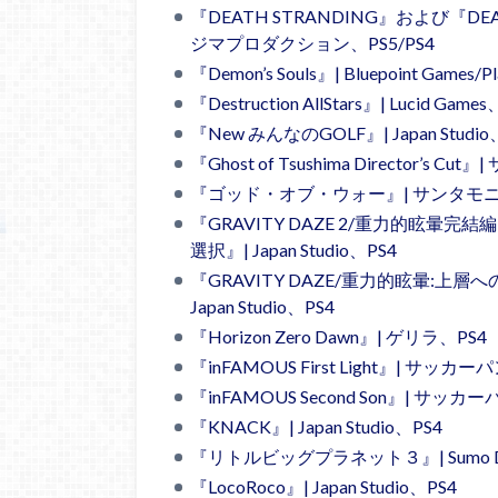
『DEATH STRANDING』および『DEAT
ジマプロダクション、PS5/PS4
『Demon’s Souls』| Bluepoint Games/Pl
『Destruction AllStars』| Lucid Game
『New みんなのGOLF』| Japan Studio
『Ghost of Tsushima Director’s C
『ゴッド・オブ・ウォー』| サンタモニ
『GRAVITY DAZE 2/重力的眩
選択』| Japan Studio、PS4
『GRAVITY DAZE/重力的眩暈:
Japan Studio、PS4
『Horizon Zero Dawn』| ゲリラ、PS4
『inFAMOUS First Light』| サッカ
『inFAMOUS Second Son』| サッカ
『KNACK』| Japan Studio、PS4
『リトルビッグプラネット３』| Sumo Dig
『LocoRoco』| Japan Studio、PS4