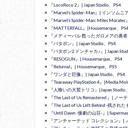
『LocoRoco 2』| Japan Studio、PS4
『Marvel’s Spider-Man』| イン
『Marvel’s Spider-Man: Miles 
『MATTERFALL』|Housemarque、PS
『メディーバル 甦ったガロメアの勇者』| Ot
『パタポン』| Japan Studio、PS4
『パタポン2 ドンチャカ♪』| Japan Stud
『RESOGUN』| Housemarque、PS4
『Returnal』| Housemarque、PS5
『ワンダと巨像』| Japan Studio、PS4
『Tearaway PlayStation 4』|Media Mo
『人喰いの大鷲トリコ』|Japan Studio
『The Last of Us Remastered 』|
『The Last of Us Left Behind 
『Until Dawn -惨劇の山荘-』| Supermas
『アンチャーテッド コレクション』| 