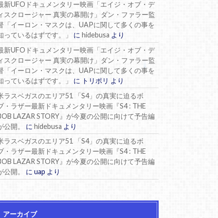
最新UFOドキュメンタリー映画「エイジ・オブ・デ
ィスクロージャー 真実の幕開け」ダン・ファラー監
督「イーロン・マスクは、UAPに関して多くの事を
知っているはずです。」
に
hidebusa
より
最新UFOドキュメンタリー映画「エイジ・オブ・デ
ィスクロージャー 真実の幕開け」ダン・ファラー監
督「イーロン・マスクは、UAPに関して多くの事を
知っているはずです。」
に
トリポリ
より
米ラスベガスのエリア51 「S4」の真実に迫るボ
ブ・ラザー最新ドキュメンタリー映画『S4 : THE
BOB LAZAR STORY』が今夏の公開に向けて予告編
が公開。
に
hidebusa
より
米ラスベガスのエリア51 「S4」の真実に迫るボ
ブ・ラザー最新ドキュメンタリー映画『S4 : THE
BOB LAZAR STORY』が今夏の公開に向けて予告編
が公開。
に
uap
より
アーカイブ