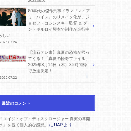
2025.08.02
80年代の傑作刑事ドラマ『マイア
ミ・バイス』のリメイク化が、ジ
ョゼフ・コシンスキー監督 ＆ ダ
ン・ギルロイ脚本で制作が進行中
らしい
2025.07.24
【流石テレ東】真夏の恐怖が帰っ
てくる！「真夏の怪奇ファイル」
2025年8月14日（木）3.5時間枠
で放送決定！
2025.07.22
最近のコメント
『 エイジ・オブ・ディスクロージャー 真実の幕開
け 』を観て個人的な感想。
に
UAP
より