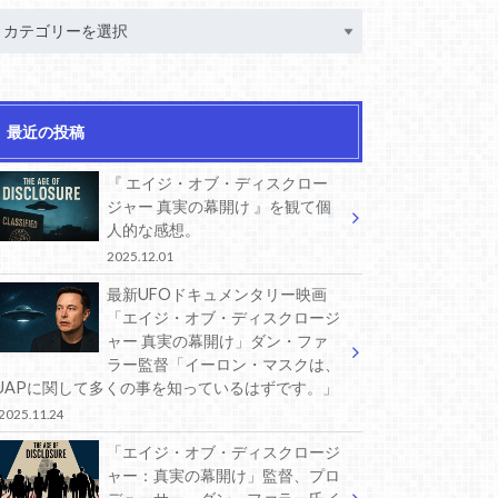
最近の投稿
『 エイジ・オブ・ディスクロー
ジャー 真実の幕開け 』を観て個
人的な感想。
2025.12.01
最新UFOドキュメンタリー映画
「エイジ・オブ・ディスクロージ
ャー 真実の幕開け」ダン・ファ
ラー監督「イーロン・マスクは、
UAPに関して多くの事を知っているはずです。」
2025.11.24
「エイジ・オブ・ディスクロージ
ャー：真実の幕開け」監督、プロ