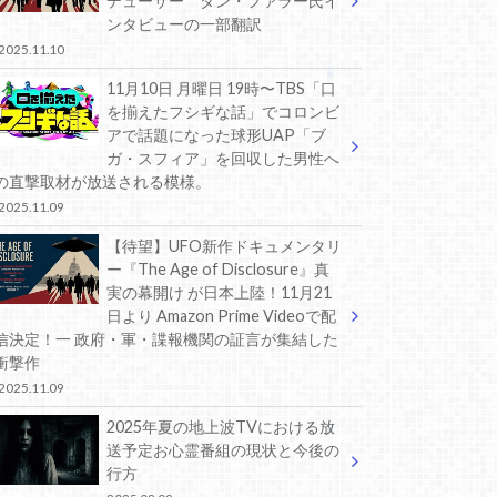
デューサー ダン・ファラー氏イ
ンタビューの一部翻訳
2025.11.10
11月10日 月曜日 19時〜TBS「口
を揃えたフシギな話」でコロンビ
アで話題になった球形UAP「ブ
ガ・スフィア」を回収した男性へ
の直撃取材が放送される模様。
2025.11.09
【待望】UFO新作ドキュメンタリ
ー『The Age of Disclosure』真
実の幕開け が日本上陸！11月21
日より Amazon Prime Videoで配
信決定！一 政府・軍・諜報機関の証言が集結した
衝撃作
2025.11.09
2025年夏の地上波TVにおける放
送予定お心霊番組の現状と今後の
行方