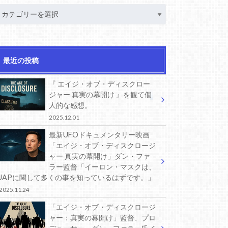
最近の投稿
『 エイジ・オブ・ディスクロー
ジャー 真実の幕開け 』を観て個
人的な感想。
2025.12.01
最新UFOドキュメンタリー映画
「エイジ・オブ・ディスクロージ
ャー 真実の幕開け」ダン・ファ
ラー監督「イーロン・マスクは、
UAPに関して多くの事を知っているはずです。」
2025.11.24
「エイジ・オブ・ディスクロージ
ャー：真実の幕開け」監督、プロ