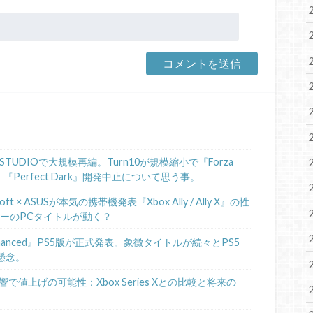
STUDIOで大規模再編。Turn10が規模縮小で『Forza
、『Perfect Dark』開発中止について思う事。
 × ASUSが本気の携帯機発表『Xbox Ally / Ally X』の性
ニーのPCタイトルが動く？
de II Enhanced』PS5版が正式発表。象徴タイトルが続々とPS5
懸念。
で値上げの可能性：Xbox Series Xとの比較と将来の