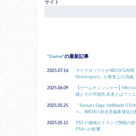
サイト
Game
の最新記事
2025.07.16
マイクロソフトがXBOX GAME 
Motorsport』が事実上の消滅
2025.06.09
【ゲームチェンジャー】Microsoft
能とその可能性,未来とは？ソ
2025.05.25
『Senua’s Saga: Hellbla
へ。XBOXの存在意義希薄化の
2025.05.15
PS5 の価格がトランプ関税の影響
PS6への影響