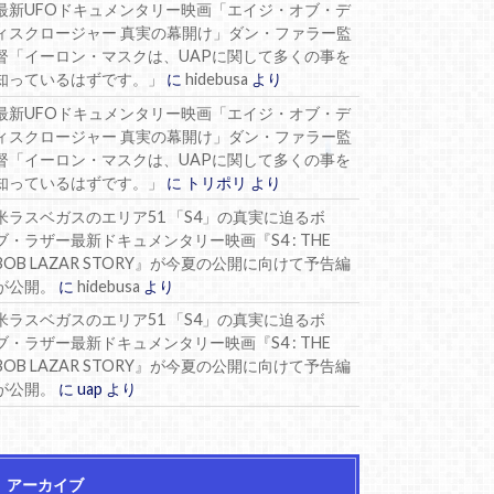
最新UFOドキュメンタリー映画「エイジ・オブ・デ
ィスクロージャー 真実の幕開け」ダン・ファラー監
督「イーロン・マスクは、UAPに関して多くの事を
知っているはずです。」
に
hidebusa
より
最新UFOドキュメンタリー映画「エイジ・オブ・デ
ィスクロージャー 真実の幕開け」ダン・ファラー監
督「イーロン・マスクは、UAPに関して多くの事を
知っているはずです。」
に
トリポリ
より
米ラスベガスのエリア51 「S4」の真実に迫るボ
ブ・ラザー最新ドキュメンタリー映画『S4 : THE
BOB LAZAR STORY』が今夏の公開に向けて予告編
が公開。
に
hidebusa
より
米ラスベガスのエリア51 「S4」の真実に迫るボ
ブ・ラザー最新ドキュメンタリー映画『S4 : THE
BOB LAZAR STORY』が今夏の公開に向けて予告編
が公開。
に
uap
より
アーカイブ