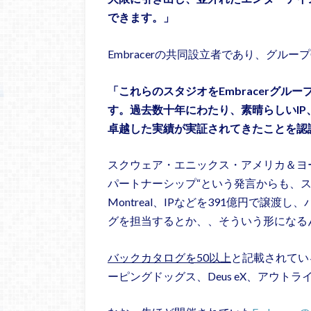
できます。」
Embracerの共同設立者であり、グループCEO
「これらのスタジオをEmbracerグ
す。過去数十年にわたり、素晴らしいI
卓越した実績が実証されてきたことを認
スクウェア・エニックス・アメリカ＆ヨー
パートナーシップ“という発言からも、スクエニはEm
Montreal、IPなどを391億円で譲
グを担当するとか、、そういう形になる
バックカタログを50以上
と記載されてい
ーピングドッグス、Deus eX、アウト