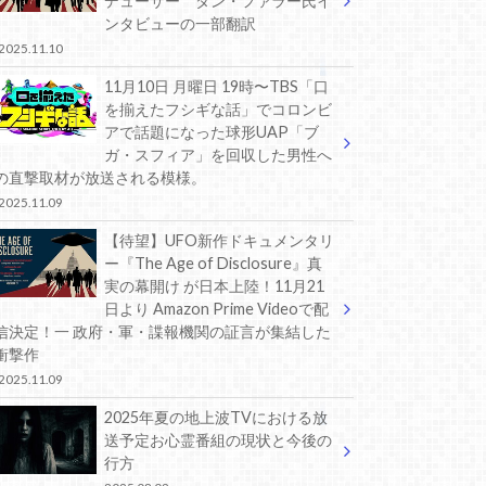
デューサー ダン・ファラー氏イ
ンタビューの一部翻訳
2025.11.10
11月10日 月曜日 19時〜TBS「口
を揃えたフシギな話」でコロンビ
アで話題になった球形UAP「ブ
ガ・スフィア」を回収した男性へ
の直撃取材が放送される模様。
2025.11.09
【待望】UFO新作ドキュメンタリ
ー『The Age of Disclosure』真
実の幕開け が日本上陸！11月21
日より Amazon Prime Videoで配
信決定！一 政府・軍・諜報機関の証言が集結した
衝撃作
2025.11.09
2025年夏の地上波TVにおける放
送予定お心霊番組の現状と今後の
行方