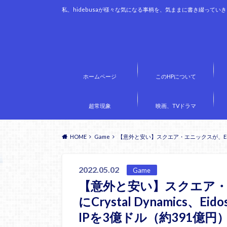
私、hidebusaが様々な気になる事柄を、気ままに書き綴ってい
ホームページ
このHPについて
超常現象
映画、TVドラマ
HOME
Game
【意外と安い】スクエア・エニックスが、Embracer
2022.05.02
Game
【意外と安い】スクエア・エニ
にCrystal Dynamics、Eid
IPを3億ドル（約391億円