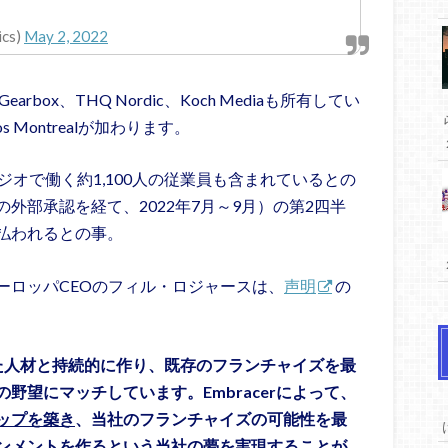
ics)
May 2, 2022
earbox、THQ Nordic、Koch Mediaも所有してい
dos Montrealが加わります。
ジオで働く約1,100人の従業員も含まれているとの
外部承認を経て、2022年7月～9月）の第2四半
払われるとの事。
ーロッパCEOのフィル・ロジャースは、
声明
の
優れた人材と持続的に作り、既存のフランチャイズを最
野望にマッチしています。Embracerによって、
ップを築き
、当社のフランチャイズの可能性を最
ンメントを作るという
当社の夢を実現する
ことが