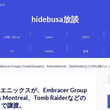
きます。
hidebusa放談
お問い合わせ
Game
SONY
PC
nVIDIA
家電
 GroupにCrystal Dynamics、Eidos Montreal、Tomb RaiderなどのIPを3億
ックスが、Embracer Group
os Montreal、Tomb Raiderなどの
）で譲渡。