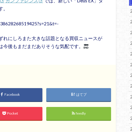
カンファレンス
では、新しい「Deus EX」タ
す。
521038628268519425?s=21&t=-
ずれにしろまた大きな話題となる買収ニュースが
は今後もまだまだありそうな気配です。
Facebook
はてブ
Pocket
feedly