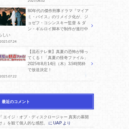
2025.08.02
80年代の傑作刑事ドラマ『マイア
ミ・バイス』のリメイク化が、ジ
ョゼフ・コシンスキー監督 ＆ ダ
ン・ギルロイ脚本で制作が進行中
らしい
2025.07.24
【流石テレ東】真夏の恐怖が帰っ
てくる！「真夏の怪奇ファイル」
2025年8月14日（木）3.5時間枠
で放送決定！
2025.07.22
最近のコメント
『 エイジ・オブ・ディスクロージャー 真実の幕開
け 』を観て個人的な感想。
に
UAP
より