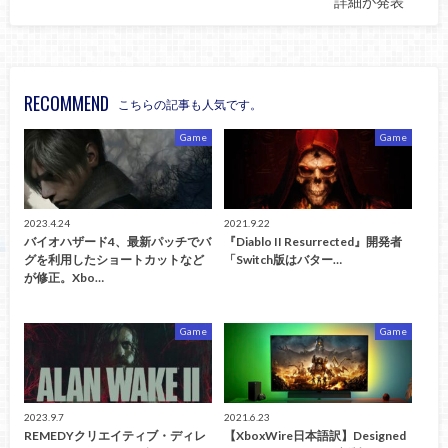
詳細が発表
RECOMMEND
こちらの記事も人気です。
Game
Game
2023.4.24
2021.9.22
バイオハザード4、最新パッチでバ
『Diablo II Resurrected』開発者
グを利用したショートカットなど
「Switch版はバター…
が修正。Xbo…
Game
Game
2023.9.7
2021.6.23
REMEDYクリエイティブ・ディレ
【XboxWire日本語訳】Designed