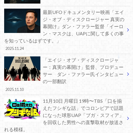
最新UFOドキュメンタリー映画「エイ
ジ・オブ・ディスクロージャー 真実の
幕開け」ダン・ファラー監督「イーロ
ン・マスクは、UAPに関して多くの事
を知っているはずです。」
2025.11.24
「エイジ・オブ・ディスクロージャ
ー：真実の幕開け」監督、プロデュー
サー ダン・ファラー氏インタビュー
の一部翻訳
2025.11.10
11月10日 月曜日 19時〜TBS「口を揃
えたフシギな話」でコロンビアで話題
になった球形UAP「ブガ・スフィア」
を回収した男性への直撃取材が放送さ
れる模様。