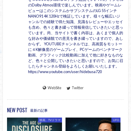
のDolby Atmos環境で楽しんでいます。映画やゲームレ
ビューはこのシステムかサブシステムのLG 55インチ
NANO91 4K 120Hzで検証しています。様々な幅広いジ
ャンルでの経験で得た知識、見識をレビューやエッセイ
も含め、色々と書き綴って情報発信していきたいと思っ
ています。尚、当サイトで書く内容は、あくまで個人的
な好みや価値観での意見を書き綴っていますので、あし
からず。 YOUTUBEチャンネルでは、高画質をモットー
に４K解像度のゲームプレイ、PCゲームのベンチマーク
動画、グラフィック比較動画に加えて他に好きなものな
ど、色々と公開していきたいと思いますので、お気に召
したらチャンネル登録をよろしくお願いいたします。
https://www.youtube.com/user/hidebusa720
WebSite
Twitter
NEW POST
最新の記事
映画、TVドラマ
UFO