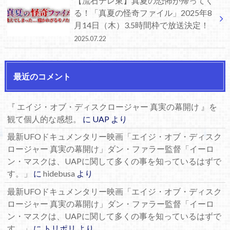
【流石テレ東】真夏の恐怖が帰ってく
る！「真夏の怪奇ファイル」2025年8
月14日（木）3.5時間枠で放送決定！
2025.07.22
最近のコメント
『 エイジ・オブ・ディスクロージャー 真実の幕開け 』を
観て個人的な感想。
に
UAP
より
最新UFOドキュメンタリー映画「エイジ・オブ・ディスク
ロージャー 真実の幕開け」ダン・ファラー監督「イーロ
ン・マスクは、UAPに関して多くの事を知っているはずで
す。」
に
hidebusa
より
最新UFOドキュメンタリー映画「エイジ・オブ・ディスク
ロージャー 真実の幕開け」ダン・ファラー監督「イーロ
ン・マスクは、UAPに関して多くの事を知っているはずで
す。」
に
トリポリ
より