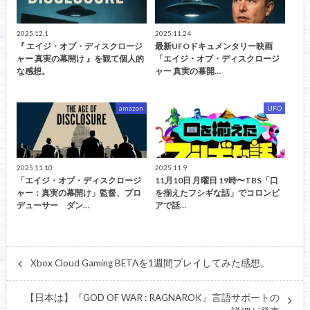
2025.12.1
2025.11.24
『 エイジ・オブ・ディスクロージ
最新UFOドキュメンタリー映画
ャー 真実の幕開け 』を観て個人的
「エイジ・オブ・ディスクロージ
な感想。
ャー 真実の幕開…
amazon
UFO
2025.11.10
2025.11.9
「エイジ・オブ・ディスクロージ
11月10日 月曜日 19時〜TBS「口
ャー：真実の幕開け」監督、プロ
を揃えたフシギな話」でコロンビ
デューサー ダン…
アで話…
Xbox Cloud Gaming BETAを1週間プレイしてみた感想。
【日本は】『GOD OF WAR : RAGNAROK』言語サポートの