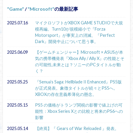
Game
/
Microsoft
の最新記事
2025.07.16
マイクロソフトがXBOX GAME STUDIOで大規
模再編。Turn10が規模縮小で『Forza
Motorsport』が事実上の消滅、『Perfect
Dark』開発中止について思う事。
2025.06.09
【ゲームチェンジャー】Microsoft × ASUSが本
気の携帯機発表『Xbox Ally / Ally X』の性能とそ
の可能性,未来とは？ソニーのPCタイトルが動
く？
2025.05.25
『Senua’s Saga: Hellblade II Enhanced』PS5版
が正式発表。象徴タイトルが続々とPS5へ。
XBOXの存在意義希薄化の懸念。
2025.05.15
PS5 の価格がトランプ関税の影響で値上げの可
能性：Xbox Series Xとの比較と将来のPS6への
影響
2025.05.14
【終焉】『 Gears of War Reloaded 』発表。