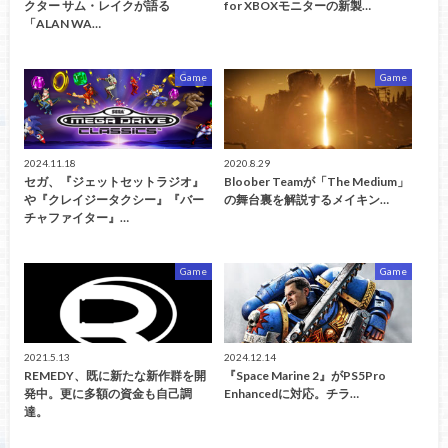
クター サム・レイクが語る
for XBOXモニターの新製…
「ALAN WA…
Game
Game
2024.11.18
2020.8.29
セガ、『ジェットセットラジオ』
Bloober Teamが「The Medium」
や『クレイジータクシー』『バー
の舞台裏を解説するメイキン…
チャファイター』…
Game
Game
2021.5.13
2024.12.14
REMEDY、既に新たな新作群を開
『Space Marine 2』がPS5Pro
発中。更に多額の資金も自己調
Enhancedに対応。チラ…
達。