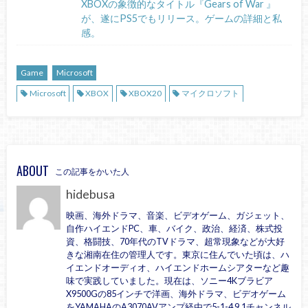
XBOXの象徴的なタイトル『Gears of War 』
が、遂にPS5でもリリース。ゲームの詳細と私
感。
Game
Microsoft
Microsoft
XBOX
XBOX20
マイクロソフト
ABOUT
この記事をかいた人
hidebusa
映画、海外ドラマ、音楽、ビデオゲーム、ガジェット、
自作ハイエンドPC、車、バイク、政治、経済、株式投
資、格闘技、70年代のTVドラマ、超常現象などが大好
きな湘南在住の管理人です。東京に住んでいた頃は、ハ
イエンドオーディオ、ハイエンドホームシアターなど趣
味で実践していました。現在は、ソニー4Kブラビア
X9500Gの85インチで洋画、海外ドラマ、ビデオゲーム
をYAMAHAのA3070AVアンプ経由で5-1-4 9.1チャンネル