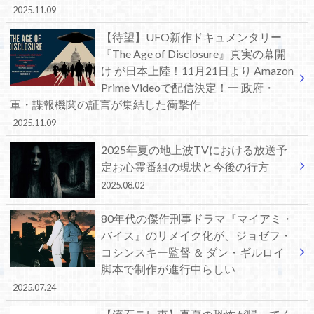
2025.11.09
【待望】UFO新作ドキュメンタリー
『The Age of Disclosure』真実の幕開
け が日本上陸！11月21日より Amazon
Prime Videoで配信決定！一 政府・
軍・諜報機関の証言が集結した衝撃作
2025.11.09
2025年夏の地上波TVにおける放送予
定お心霊番組の現状と今後の行方
2025.08.02
80年代の傑作刑事ドラマ『マイアミ・
バイス』のリメイク化が、ジョゼフ・
コシンスキー監督 ＆ ダン・ギルロイ
脚本で制作が進行中らしい
2025.07.24