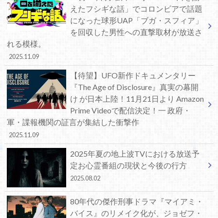
えたフシギな話」でコロンビアで話題
になった球形UAP「ブガ・スフィア」
を回収した男性への直撃取材が放送さ
れる模様。
2025.11.09
【待望】UFO新作ドキュメンタリー
『The Age of Disclosure』真実の幕開
け が日本上陸！11月21日より Amazon
Prime Videoで配信決定！一 政府・
軍・諜報機関の証言が集結した衝撃作
2025.11.09
2025年夏の地上波TVにおける放送予
定お心霊番組の現状と今後の行方
2025.08.02
80年代の傑作刑事ドラマ『マイアミ・
バイス』のリメイク化が、ジョゼフ・