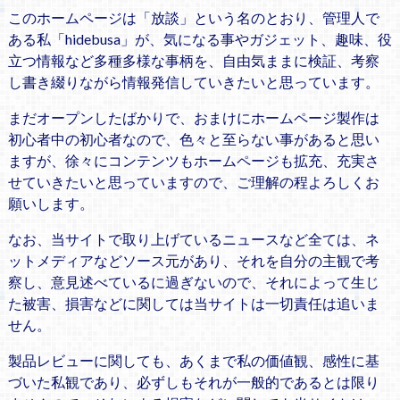
このホームページは「放談」という名のとおり、管理人で
ある私「hidebusa」が、気になる事やガジェット、趣味、役
立つ情報など多種多様な事柄を、自由気ままに検証、考察
し書き綴りながら情報発信していきたいと思っています。
まだオープンしたばかりで、おまけにホームページ製作は
初心者中の初心者なので、色々と至らない事があると思い
ますが、徐々にコンテンツもホームページも拡充、充実さ
せていきたいと思っていますので、ご理解の程よろしくお
願いします。
なお、当サイトで取り上げているニュースなど全ては、ネ
ットメディアなどソース元があり、それを自分の主観で考
察し、意見述べているに過ぎないので、それによって生じ
た被害、損害などに関しては当サイトは一切責任は追いま
せん。
製品レビューに関しても、あくまで私の価値観、感性に基
づいた私観であり、必ずしもそれが一般的であるとは限り