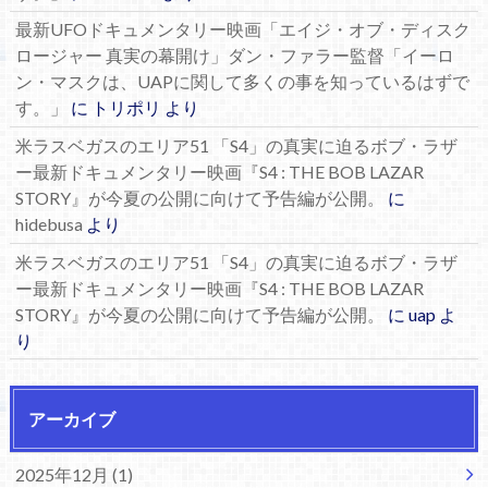
最新UFOドキュメンタリー映画「エイジ・オブ・ディスク
ロージャー 真実の幕開け」ダン・ファラー監督「イーロ
ン・マスクは、UAPに関して多くの事を知っているはずで
す。」
に
トリポリ
より
米ラスベガスのエリア51 「S4」の真実に迫るボブ・ラザ
ー最新ドキュメンタリー映画『S4 : THE BOB LAZAR
STORY』が今夏の公開に向けて予告編が公開。
に
hidebusa
より
米ラスベガスのエリア51 「S4」の真実に迫るボブ・ラザ
ー最新ドキュメンタリー映画『S4 : THE BOB LAZAR
STORY』が今夏の公開に向けて予告編が公開。
に
uap
よ
り
アーカイブ
2025年12月 (1)