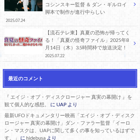
コシンスキー監督 ＆ ダン・ギルロイ
脚本で制作が進行中らしい
2025.07.24
【流石テレ東】真夏の恐怖が帰ってく
る！「真夏の怪奇ファイル」2025年8
月14日（木）3.5時間枠で放送決定！
2025.07.22
最近のコメント
『 エイジ・オブ・ディスクロージャー 真実の幕開け 』を
観て個人的な感想。
に
UAP
より
最新UFOドキュメンタリー映画「エイジ・オブ・ディスク
ロージャー 真実の幕開け」ダン・ファラー監督「イーロ
ン・マスクは、UAPに関して多くの事を知っているはずで
す。」
に
hidebusa
より