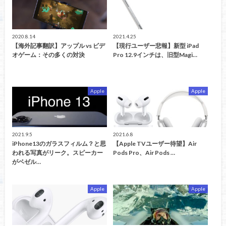
2020.8.14
2021.4.25
【海外記事翻訳】アップル vs ビデ
【現行ユーザー悲報】新型 iPad
オゲーム：その多くの対決
Pro 12.9インチは、旧型Magi…
Apple
Apple
2021.9.5
2021.6.8
iPhone13のガラスフィルム？と思
【Apple TVユーザー待望】Air
われる写真がリーク。スピーカー
Pods Pro、Air Pods …
がベゼル…
Apple
Apple