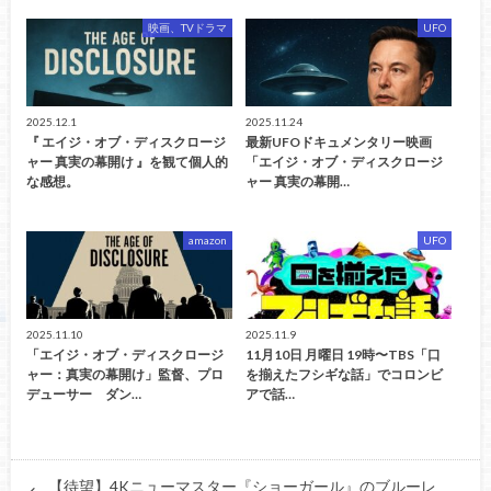
映画、TVドラマ
UFO
2025.12.1
2025.11.24
『 エイジ・オブ・ディスクロージ
最新UFOドキュメンタリー映画
ャー 真実の幕開け 』を観て個人的
「エイジ・オブ・ディスクロージ
な感想。
ャー 真実の幕開…
amazon
UFO
2025.11.10
2025.11.9
「エイジ・オブ・ディスクロージ
11月10日 月曜日 19時〜TBS「口
ャー：真実の幕開け」監督、プロ
を揃えたフシギな話」でコロンビ
デューサー ダン…
アで話…
【待望】4Kニューマスター『ショーガール』のブルーレ