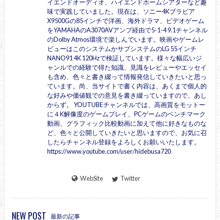
イエンドオーディオ、ハイエンドホームシアターなど趣
味で実践していました。現在は、ソニー4Kブラビア
X9500Gの85インチで洋画、海外ドラマ、ビデオゲーム
をYAMAHAのA3070AVアンプ経由で5-1-4 9.1チャンネル
のDolby Atmos環境で楽しんでいます。映画やゲームレ
ビューはこのシステムかサブシステムのLG 55インチ
NANO91 4K 120Hzで検証しています。様々な幅広いジ
ャンルでの経験で得た知識、見識をレビューやエッセイ
も含め、色々と書き綴って情報発信していきたいと思っ
ています。尚、当サイトで書く内容は、あくまで個人的
な好みや価値観での意見を書き綴っていますので、あし
からず。 YOUTUBEチャンネルでは、高画質をモットー
に４K解像度のゲームプレイ、PCゲームのベンチマーク
動画、グラフィック比較動画に加えて他に好きなものな
ど、色々と公開していきたいと思いますので、お気に召
したらチャンネル登録をよろしくお願いいたします。
https://www.youtube.com/user/hidebusa720
WebSite
Twitter
NEW POST
最新の記事