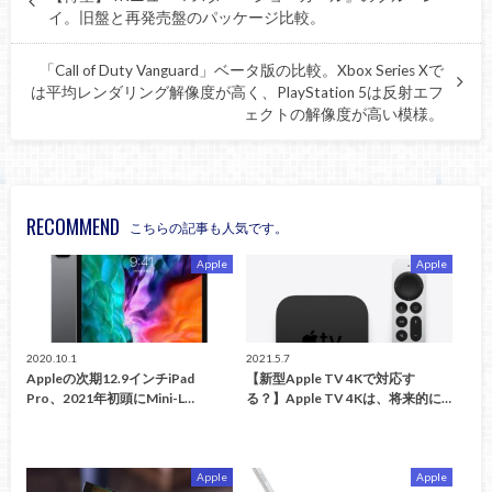
イ。旧盤と再発売盤のパッケージ比較。
「Call of Duty Vanguard」ベータ版の比較。Xbox Series Xで
は平均レンダリング解像度が高く、PlayStation 5は反射エフ
ェクトの解像度が高い模様。
RECOMMEND
こちらの記事も人気です。
Apple
Apple
2020.10.1
2021.5.7
Appleの次期12.9インチiPad
【新型Apple TV 4Kで対応す
Pro、2021年初頭にMini-L…
る？】Apple TV 4Kは、将来的に…
Apple
Apple