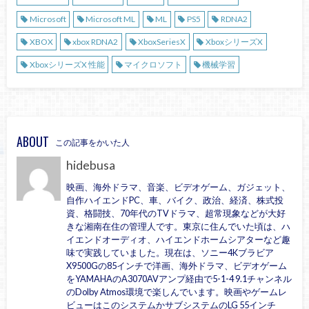
Microsoft
Microsoft ML
ML
PS5
RDNA2
XBOX
xbox RDNA2
XboxSeriesX
XboxシリーズX
XboxシリーズX 性能
マイクロソフト
機械学習
ABOUT
この記事をかいた人
hidebusa
映画、海外ドラマ、音楽、ビデオゲーム、ガジェット、
自作ハイエンドPC、車、バイク、政治、経済、株式投
資、格闘技、70年代のTVドラマ、超常現象などが大好
きな湘南在住の管理人です。東京に住んでいた頃は、ハ
イエンドオーディオ、ハイエンドホームシアターなど趣
味で実践していました。現在は、ソニー4Kブラビア
X9500Gの85インチで洋画、海外ドラマ、ビデオゲーム
をYAMAHAのA3070AVアンプ経由で5-1-4 9.1チャンネル
のDolby Atmos環境で楽しんでいます。映画やゲームレ
ビューはこのシステムかサブシステムのLG 55インチ