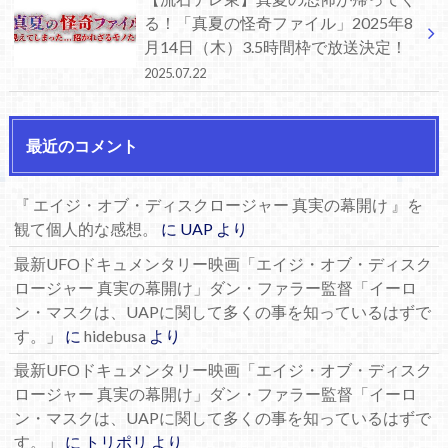
る！「真夏の怪奇ファイル」2025年8
月14日（木）3.5時間枠で放送決定！
2025.07.22
最近のコメント
『 エイジ・オブ・ディスクロージャー 真実の幕開け 』を
観て個人的な感想。
に
UAP
より
最新UFOドキュメンタリー映画「エイジ・オブ・ディスク
ロージャー 真実の幕開け」ダン・ファラー監督「イーロ
ン・マスクは、UAPに関して多くの事を知っているはずで
す。」
に
hidebusa
より
最新UFOドキュメンタリー映画「エイジ・オブ・ディスク
ロージャー 真実の幕開け」ダン・ファラー監督「イーロ
ン・マスクは、UAPに関して多くの事を知っているはずで
す。」
に
トリポリ
より