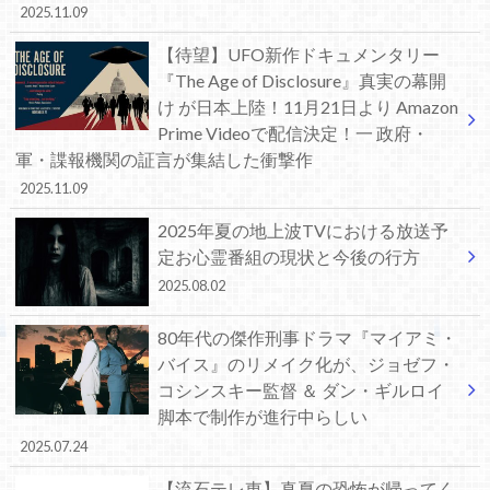
2025.11.09
【待望】UFO新作ドキュメンタリー
『The Age of Disclosure』真実の幕開
け が日本上陸！11月21日より Amazon
Prime Videoで配信決定！一 政府・
軍・諜報機関の証言が集結した衝撃作
2025.11.09
2025年夏の地上波TVにおける放送予
定お心霊番組の現状と今後の行方
2025.08.02
80年代の傑作刑事ドラマ『マイアミ・
バイス』のリメイク化が、ジョゼフ・
コシンスキー監督 ＆ ダン・ギルロイ
脚本で制作が進行中らしい
2025.07.24
【流石テレ東】真夏の恐怖が帰ってく