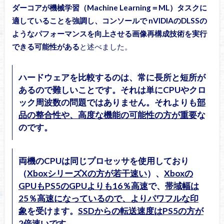
ダーコアが機械学習（Machine Learning＝ML）タスクに
適していることを強調し、コンソールで nVIDIAのDLSSの
ようなパフォーマンスを向上させる画像再構成技術を実行
できる可能性がある
と述べました。
ハードウェアを比較するのは、常に長所と短所が
あるので難しいことです。それは単にCPUやクロ
ック周波数の問題ではありません。それよりも
部
品の整合性や、高度な機能の可能性の方が重要
な
のです。
両機のCPUは同じプロセッサを使用しており
（
XboxシリーズXの方が若干速い
）、
Xboxの
GPUもPS5のGPUよりも16％高速
で、
帯域幅は
25％高速になっているので、よりパワフルな印
象
を受けます。
SSDからの転送速度はPS5の方が
2倍速い
です。