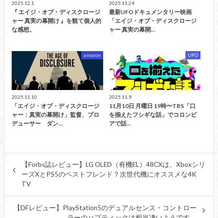
2025.12.1
2025.11.24
『 エイジ・オブ・ディスクロージ
最新UFOドキュメンタリー映画
ャー 真実の幕開け 』を観て個人的
「エイジ・オブ・ディスクロージ
な感想。
ャー 真実の幕開…
amazon
UFO
2025.11.10
2025.11.9
「エイジ・オブ・ディスクロージ
11月10日 月曜日 19時〜TBS「口
ャー：真実の幕開け」監督、プロ
を揃えたフシギな話」でコロンビ
デューサー ダン…
アで話…
【Forbs誌レビュー】LG OLED（有機EL）48CXは、Xboxシリ
ーズXとPS5のベストフレンド？次世代機にオススメな4K
TV
【DFレビュー】PlayStation5のデュアルセンス・コントロー
ラーのハプティックは相当凄いようです。