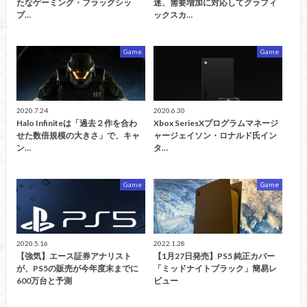
たなゲーミング・フラッグシッ
迷、需要増加に対応してグラフィ
プ…
ックスカ…
Game
Game
2020.7.24
2020.6.30
Halo Infiniteは「過去２作を合わ
Xbox SeriesXプログラムマネージ
せた数倍規模の大きさ」で、キャ
ャージェイソン・ロナルド氏イン
ン…
タ…
Game
Game
2020.5.16
2022.1.28
【強気】エース証券アナリスト
【1月27日発売】PS5 純正カバー
が、PS5の販売が今年度末までに
「ミッドナイトブラック」簡易レ
600万台と予測
ビュー