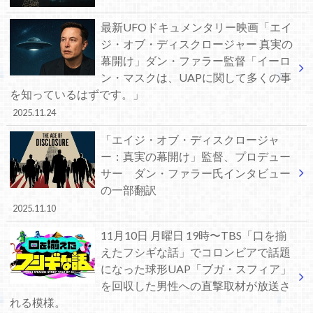
最新UFOドキュメンタリー映画「エイ
ジ・オブ・ディスクロージャー 真実の
幕開け」ダン・ファラー監督「イーロ
ン・マスクは、UAPに関して多くの事
を知っているはずです。」
2025.11.24
「エイジ・オブ・ディスクロージャ
ー：真実の幕開け」監督、プロデュー
サー ダン・ファラー氏インタビュー
の一部翻訳
2025.11.10
11月10日 月曜日 19時〜TBS「口を揃
えたフシギな話」でコロンビアで話題
になった球形UAP「ブガ・スフィア」
を回収した男性への直撃取材が放送さ
れる模様。