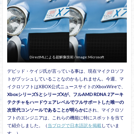
DirectMLによる超解像技術 / Image: Microsoft
デビッド・ケイジ氏が言っている事は、現在マイクロソフ
トがプッシュしていることなのかもしれません。今週、マ
イクロソフトはXBOX公式ニュースサイトのXboxWireで、
XboxシリーズSとシリーズXが、フルAMD RDNA 2アーキ
テクチャをハードウェアレベルでフルサポートした唯一の
次世代コンソールであることが明らかに
され、マイクロソ
フトのエンジニアは、これらの機能に特にスポットを当て
て紹介しました。（
当ブログで日本語訳を掲載
していま
す。）