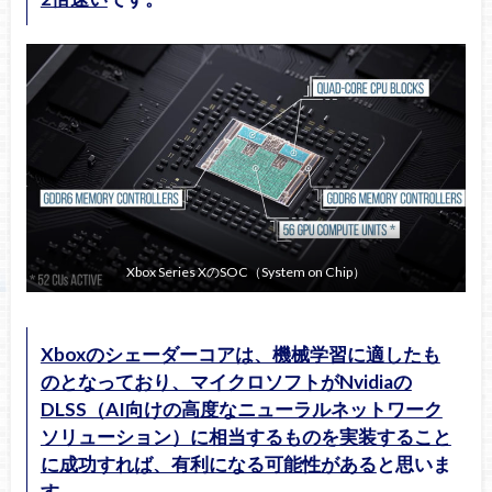
Xbox Series XのSOC（System on Chip）
Xboxのシェーダーコアは、機械学習に適したも
のとなっており、マイクロソフトがNvidiaの
DLSS（AI向けの高度なニューラルネットワーク
ソリューション）に相当するものを実装すること
に成功すれば、有利になる可能性がある
と思いま
す。