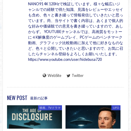
NANO91 4K 120Hzで検証しています。様々な幅広いジ
ャンルでの経験で得た知識、見識をレビューやエッセイ
も含め、色々と書き綴って情報発信していきたいと思っ
ています。尚、当サイトで書く内容は、あくまで個人的
な好みや価値観での意見を書き綴っていますので、あし
からず。 YOUTUBEチャンネルでは、高画質をモットー
に４K解像度のゲームプレイ、PCゲームのベンチマーク
動画、グラフィック比較動画に加えて他に好きなものな
ど、色々と公開していきたいと思いますので、お気に召
したらチャンネル登録をよろしくお願いいたします。
https://www.youtube.com/user/hidebusa720
WebSite
Twitter
NEW POST
最新の記事
映画、TVドラマ
UFO