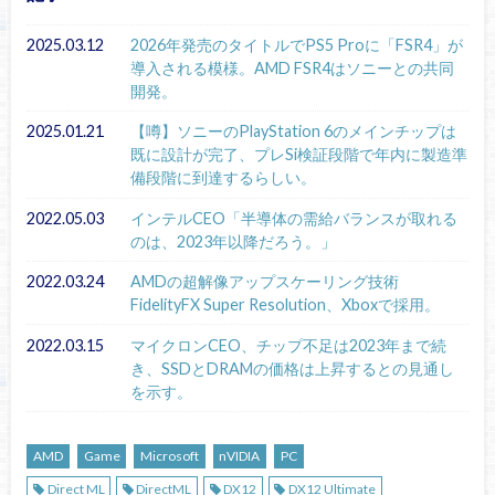
2025.03.12
2026年発売のタイトルでPS5 Proに「FSR4」が
導入される模様。AMD FSR4はソニーとの共同
開発。
2025.01.21
【噂】ソニーのPlayStation 6のメインチップは
既に設計が完了、プレSi検証段階で年内に製造準
備段階に到達するらしい。
2022.05.03
インテルCEO「半導体の需給バランスが取れる
のは、2023年以降だろう。」
2022.03.24
AMDの超解像アップスケーリング技術
FidelityFX Super Resolution、Xboxで採用。
2022.03.15
マイクロンCEO、チップ不足は2023年まで続
き、SSDとDRAMの価格は上昇するとの見通し
を示す。
AMD
Game
Microsoft
nVIDIA
PC
Direct ML
DirectML
DX12
DX12 Ultimate