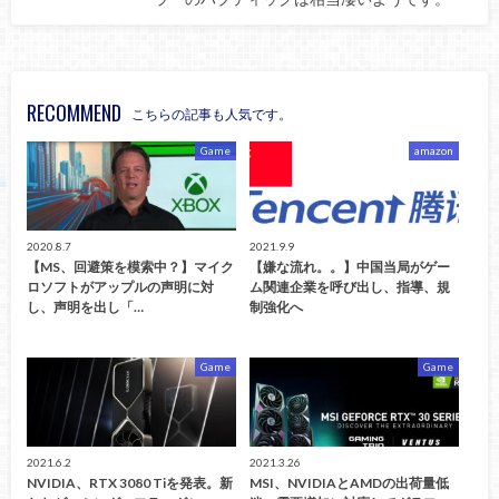
RECOMMEND
こちらの記事も人気です。
Game
amazon
2020.8.7
2021.9.9
【MS、回避策を模索中？】マイク
【嫌な流れ。。】中国当局がゲー
ロソフトがアップルの声明に対
ム関連企業を呼び出し、指導、規
し、声明を出し「…
制強化へ
Game
Game
2021.6.2
2021.3.26
NVIDIA、RTX 3080 Tiを発表。新
MSI、NVIDIAとAMDの出荷量低