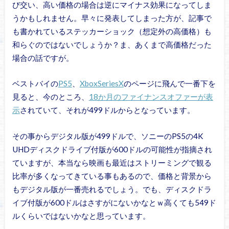
び交い、高い価格の場合は逆にマイナス効果になってしま
うかもしれません。早々に発表してしまった方が、記事で
も書かれているステッカーショック（想定外の高価格）も
和らぐのではないでしょうか？ま、あくまで高価格だった
場合の話ですが。
ベストバイの
PS5
、
XboxSeriesX
のページに飛んで一番下を
見ると、今のところ、
18か月のファイナンスオファーが表
示
されていて、それが499ドルからとなっています。
その事からデジタル版が499ドルで、ソニーのPS5の4K
UHDディスクドライブ付版が600ドルの可能性が指摘され
ていますが、本当なら映画も最近はストリーミングで観る
比率が多くなってきている事もあるので、価格と背景から
もデジタル版が一番売れるでしょう。でも、ディスクドラ
イブ付版が600ドルはさすがにないかなとｗ高くても549ド
ルくらいではないかなと思っています。