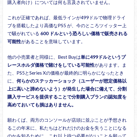
購入者向け）については何も言及されていません。
これが正確であれば、最低ラインが499ドルで物理ドライ
ブを搭載したより高価なPS5 が、今のところツイッター上
で騒がれている
600 ドルという恐ろしい価格で販売される
可能性
があることを意味しています。
他の小売業者と同様に、Best Buyは
単に499ドルというプ
レースホルダ価格で賭けをしている可能性
があります。ま
た、PS5とSeries Xの価格が最終的に明らかになったとき
に、
何らかのステッカーショック（ユーザーが想定価格以
上に高いと諦めないよう）が発生した場合に備えて、分割
購入サービスを提供することで分割購入プランの認知度を
高めておいても損はありません。
願わくば、両方のコンソールが店頭に並ぶことが予想され
るこの年末に、私たちはどれだけのお金を失うことになる
のかを知るために、これ以上待つ必要がないことを願って