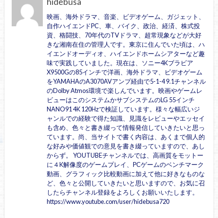
hidebusa
映画、海外ドラマ、音楽、ビデオゲーム、ガジェット、
自作ハイエンドPC、車、バイク、政治、経済、株式投
資、格闘技、70年代のTVドラマ、超常現象などが大好
きな湘南在住の管理人です。東京に住んでいた頃は、ハ
イエンドオーディオ、ハイエンドホームシアターなど趣
味で実践していました。現在は、ソニー4Kブラビア
X9500Gの85インチで洋画、海外ドラマ、ビデオゲーム
をYAMAHAのA3070AVアンプ経由で5-1-4 9.1チャンネル
のDolby Atmos環境で楽しんでいます。映画やゲームレ
ビューはこのシステムかサブシステムのLG 55インチ
NANO91 4K 120Hzで検証しています。様々な幅広いジ
ャンルでの経験で得た知識、見識をレビューやエッセイ
も含め、色々と書き綴って情報発信していきたいと思っ
ています。尚、当サイトで書く内容は、あくまで個人的
な好みや価値観での意見を書き綴っていますので、あし
からず。 YOUTUBEチャンネルでは、高画質をモットー
に４K解像度のゲームプレイ、PCゲームのベンチマーク
動画、グラフィック比較動画に加えて他に好きなものな
ど、色々と公開していきたいと思いますので、お気に召
したらチャンネル登録をよろしくお願いいたします。
https://www.youtube.com/user/hidebusa720