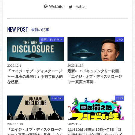
WebSite
Twitter
NEW POST
最新の記事
映画、TVドラマ
UFO
2025.12.1
2025.11.24
『 エイジ・オブ・ディスクロージ
最新UFOドキュメンタリー映画
ャー 真実の幕開け 』を観て個人的
「エイジ・オブ・ディスクロージ
な感想。
ャー 真実の幕開…
amazon
UFO
2025.11.10
2025.11.9
「エイジ・オブ・ディスクロージ
11月10日 月曜日 19時〜TBS「口
ャー：真実の幕開け」監督、プロ
を揃えたフシギな話」でコロンビ