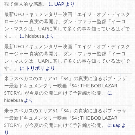
観て個人的な感想。
に
UAP
より
最新UFOドキュメンタリー映画「エイジ・オブ・ディスク
ロージャー 真実の幕開け」ダン・ファラー監督「イーロ
ン・マスクは、UAPに関して多くの事を知っているはずで
す。」
に
hidebusa
より
最新UFOドキュメンタリー映画「エイジ・オブ・ディスク
ロージャー 真実の幕開け」ダン・ファラー監督「イーロ
ン・マスクは、UAPに関して多くの事を知っているはずで
す。」
に
トリポリ
より
米ラスベガスのエリア51 「S4」の真実に迫るボブ・ラザ
ー最新ドキュメンタリー映画『S4 : THE BOB LAZAR
STORY』が今夏の公開に向けて予告編が公開。
に
hidebusa
より
米ラスベガスのエリア51 「S4」の真実に迫るボブ・ラザ
ー最新ドキュメンタリー映画『S4 : THE BOB LAZAR
STORY』が今夏の公開に向けて予告編が公開。
に
uap
よ
り