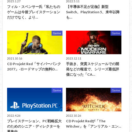
2025.1.27
2022.5.11
フィル・スペンサー氏「私たちの
【半導体不足が足枷】新型
ゲームは今後プレイステーション
Switch、PlayStation 5、来年以降
だけでなく、より…
も…
Game
Game
2021.10.16
2023.12.11
CD Projekt Red「サイバーパンク
手抜き、突貫スケジュールでの開
2077」-ロードマップの無料D…
発などの報道で、シリーズ最低評
価になった「CA…
Game
Game
2022.4.26
2022.10.26
プレイステーション、PC戦略拡大
CD Projekt Redが「The
のためのシニア・ディレクターを
Witcher」を「アンリアル・エン…
募集中