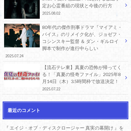
定お心霊番組の現状と今後の行方
2025.08.02
80年代の傑作刑事ドラマ『マイアミ・
バイス』のリメイク化が、ジョゼフ・
コシンスキー監督 ＆ ダン・ギルロイ
脚本で制作が進行中らしい
2025.07.24
【流石テレ東】真夏の恐怖が帰ってく
る！「真夏の怪奇ファイル」2025年8
月14日（木）3.5時間枠で放送決定！
2025.07.22
最近のコメント
『 エイジ・オブ・ディスクロージャー 真実の幕開け 』を