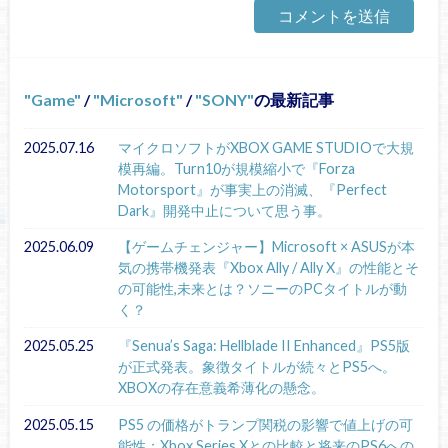
Game
/
Microsoft
/
SONY
の最新記事
2025.07.16
マイクロソフトがXBOX GAME STUDIOで大規
模再編。Turn10が規模縮小で『Forza
Motorsport』が事実上の消滅、『Perfect
Dark』開発中止について思う事。
2025.06.09
【ゲームチェンジャー】Microsoft × ASUSが本
気の携帯機発表『Xbox Ally / Ally X』の性能とそ
の可能性,未来とは？ソニーのPCタイトルが動
く？
2025.05.25
『Senua’s Saga: Hellblade II Enhanced』PS5版
が正式発表。象徴タイトルが続々とPS5へ。
XBOXの存在意義希薄化の懸念。
2025.05.15
PS5 の価格がトランプ関税の影響で値上げの可
能性：Xbox Series Xとの比較と将来のPS6への