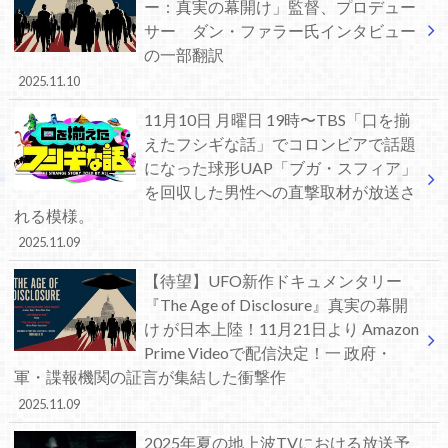
ー：真実の幕開け」監督、プロデュー
サー ダン・ファラー氏インタビュー
の一部翻訳
2025.11.10
11月10日 月曜日 19時〜TBS「口を揃
えたフシギな話」でコロンビアで話題
になった球形UAP「ブガ・スフィア」
を回収した男性への直撃取材が放送さ
れる模様。
2025.11.09
【待望】UFO新作ドキュメンタリー
『The Age of Disclosure』真実の幕開
け が日本上陸！11月21日より Amazon
Prime Videoで配信決定！一 政府・
軍・諜報機関の証言が集結した衝撃作
2025.11.09
2025年夏の地上波TVにおける放送予