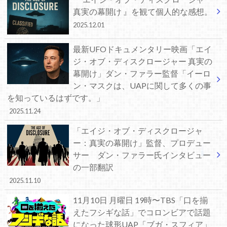
真実の幕開け 』を観て個人的な感想。
2025.12.01
最新UFOドキュメンタリー映画「エイ
ジ・オブ・ディスクロージャー 真実の
幕開け」ダン・ファラー監督「イーロ
ン・マスクは、UAPに関して多くの事
を知っているはずです。」
2025.11.24
「エイジ・オブ・ディスクロージャ
ー：真実の幕開け」監督、プロデュー
サー ダン・ファラー氏インタビュー
の一部翻訳
2025.11.10
11月10日 月曜日 19時〜TBS「口を揃
えたフシギな話」でコロンビアで話題
になった球形UAP「ブガ・スフィア」