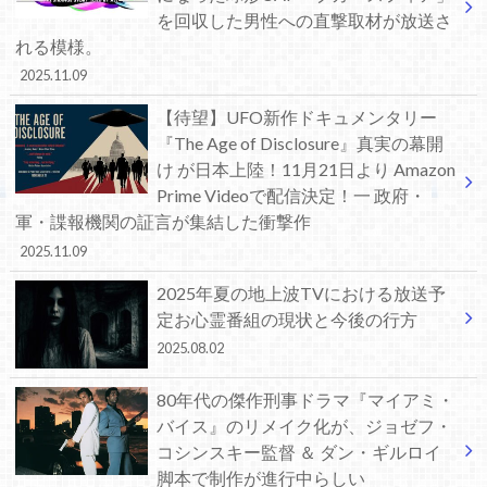
を回収した男性への直撃取材が放送さ
れる模様。
2025.11.09
【待望】UFO新作ドキュメンタリー
『The Age of Disclosure』真実の幕開
け が日本上陸！11月21日より Amazon
Prime Videoで配信決定！一 政府・
軍・諜報機関の証言が集結した衝撃作
2025.11.09
2025年夏の地上波TVにおける放送予
定お心霊番組の現状と今後の行方
2025.08.02
80年代の傑作刑事ドラマ『マイアミ・
バイス』のリメイク化が、ジョゼフ・
コシンスキー監督 ＆ ダン・ギルロイ
脚本で制作が進行中らしい