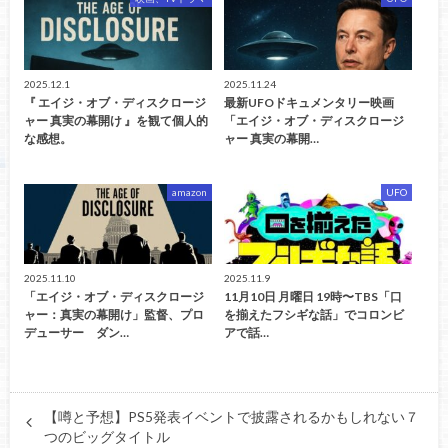
2025.12.1
2025.11.24
『 エイジ・オブ・ディスクロージ
最新UFOドキュメンタリー映画
ャー 真実の幕開け 』を観て個人的
「エイジ・オブ・ディスクロージ
な感想。
ャー 真実の幕開…
amazon
UFO
2025.11.10
2025.11.9
「エイジ・オブ・ディスクロージ
11月10日 月曜日 19時〜TBS「口
ャー：真実の幕開け」監督、プロ
を揃えたフシギな話」でコロンビ
デューサー ダン…
アで話…
【噂と予想】PS5発表イベントで披露されるかもしれない７
つのビッグタイトル