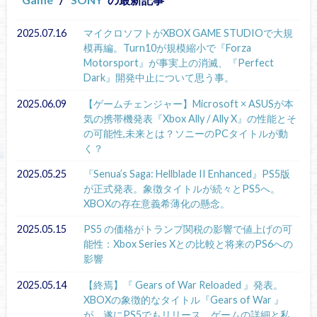
2025.07.16
マイクロソフトがXBOX GAME STUDIOで大規
模再編。Turn10が規模縮小で『Forza
Motorsport』が事実上の消滅、『Perfect
Dark』開発中止について思う事。
2025.06.09
【ゲームチェンジャー】Microsoft × ASUSが本
気の携帯機発表『Xbox Ally / Ally X』の性能とそ
の可能性,未来とは？ソニーのPCタイトルが動
く？
2025.05.25
『Senua’s Saga: Hellblade II Enhanced』PS5版
が正式発表。象徴タイトルが続々とPS5へ。
XBOXの存在意義希薄化の懸念。
2025.05.15
PS5 の価格がトランプ関税の影響で値上げの可
能性：Xbox Series Xとの比較と将来のPS6への
影響
2025.05.14
【終焉】『 Gears of War Reloaded 』発表。
XBOXの象徴的なタイトル『Gears of War 』
が、遂にPS5でもリリース。ゲームの詳細と私