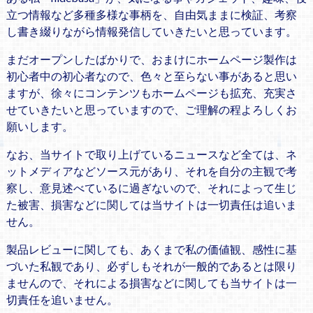
立つ情報など多種多様な事柄を、自由気ままに検証、考察
し書き綴りながら情報発信していきたいと思っています。
まだオープンしたばかりで、おまけにホームページ製作は
初心者中の初心者なので、色々と至らない事があると思い
ますが、徐々にコンテンツもホームページも拡充、充実さ
せていきたいと思っていますので、ご理解の程よろしくお
願いします。
なお、当サイトで取り上げているニュースなど全ては、ネ
ットメディアなどソース元があり、それを自分の主観で考
察し、意見述べているに過ぎないので、それによって生じ
た被害、損害などに関しては当サイトは一切責任は追いま
せん。
製品レビューに関しても、あくまで私の価値観、感性に基
づいた私観であり、必ずしもそれが一般的であるとは限り
ませんので、それによる損害などに関しても当サイトは一
切責任を追いません。