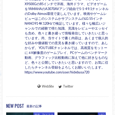
X9500Gの85インチで洋画、海外ドラマ、ビデオゲーム
をYAMAHAのA3070AVアンプ経由で5-1-4 9.1チャンネル
のDolby Atmos環境で楽しんでいます。映画やゲームレ
ビューはこのシステムかサブシステムのLG 55インチ
NANO91 4K 120Hzで検証しています。様々な幅広いジ
ャンルでの経験で得た知識、見識をレビューやエッセイ
も含め、色々と書き綴って情報発信していきたいと思っ
ています。尚、当サイトで書く内容は、あくまで個人的
な好みや価値観での意見を書き綴っていますので、あし
からず。 YOUTUBEチャンネルでは、高画質をモットー
に４K解像度のゲームプレイ、PCゲームのベンチマーク
動画、グラフィック比較動画に加えて他に好きなものな
ど、色々と公開していきたいと思いますので、お気に召
したらチャンネル登録をよろしくお願いいたします。
https://www.youtube.com/user/hidebusa720
WebSite
Twitter
NEW POST
最新の記事
映画、TVドラマ
UFO