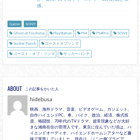
感。
Game
SONY
Ghost of Tsushima
PlayStation
PS4
PS4Pro
SONY
Sucker Punch
ゴーストオブツシマ
ゴースト・オブ・ツシマ
サッカーパンチ
ABOUT
この記事をかいた人
hidebusa
映画、海外ドラマ、音楽、ビデオゲーム、ガジェット、
自作ハイエンドPC、車、バイク、政治、経済、株式投
資、格闘技、70年代のTVドラマ、超常現象などが大好
きな湘南在住の管理人です。東京に住んでいた頃は、ハ
イエンドオーディオ、ハイエンドホームシアターなど趣
味で実践していました。現在は、ソニー4Kブラビア