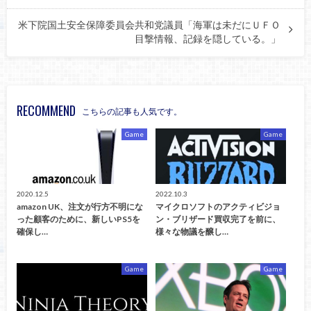
米下院国土安全保障委員会共和党議員「海軍は未だにＵＦＯ
目撃情報、記録を隠している。」
RECOMMEND
こちらの記事も人気です。
Game
Game
2020.12.5
2022.10.3
amazon UK、注文が行方不明にな
マイクロソフトのアクティビジョ
った顧客のために、新しいPS5を
ン・ブリザード買収完了を前に、
確保し…
様々な物議を醸し…
Game
Game