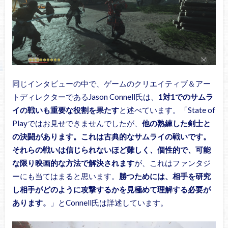
同じインタビューの中で、ゲームのクリエイティブ＆アー
トディレクターであるJason Connell氏は、
1対1でのサムラ
イの戦いも重要な役割を果たす
と述べています。「State of
Playではお見せできませんでしたが、
他の熟練した剣士と
の決闘があります。これは古典的なサムライの戦いです。
それらの戦いは信じられないほど難しく、個性的で、可能
な限り映画的な方法で解決されます
が、これはファンタジ
ーにも当てはまると思います。
勝つためには、相手を研究
し相手がどのように攻撃するかを見極めて理解する必要が
あります。
」とConnell氏は詳述しています。