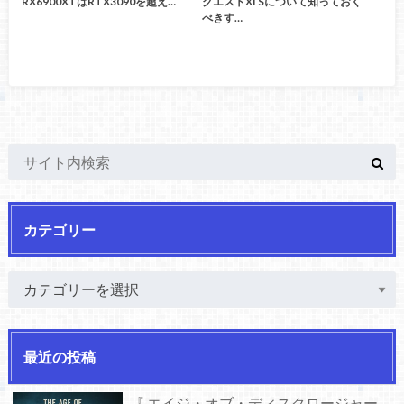
RX6900XTはRTX3090を超え…
クエストXI Sについて知っておく
べきす…
カテゴリー
最近の投稿
『 エイジ・オブ・ディスクロージャー