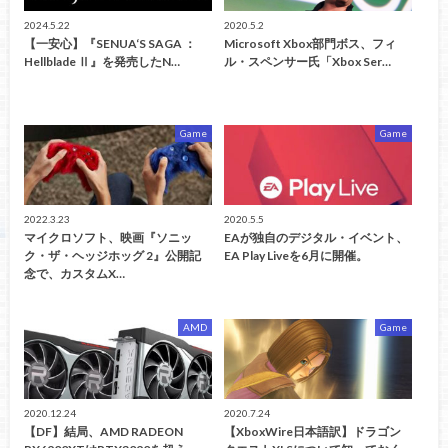
2024.5.22
2020.5.2
【一安心】『SENUA‘S SAGA ：
Microsoft Xbox部門ボス、フィ
Hellblade Ⅱ』を発売したN…
ル・スペンサー氏「Xbox Ser…
Game
Game
2022.3.23
2020.5.5
マイクロソフト、映画『ソニッ
EAが独自のデジタル・イベント、
ク・ザ・ヘッジホッグ 2』公開記
EA Play Liveを6月に開催。
念で、カスタムX…
AMD
Game
2020.12.24
2020.7.24
【DF】結局、AMD RADEON
【XboxWire日本語訳】ドラゴン