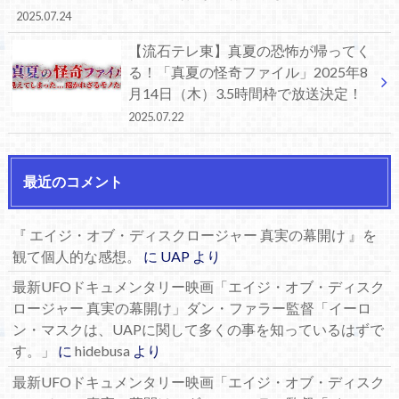
2025.07.24
【流石テレ東】真夏の恐怖が帰ってく
る！「真夏の怪奇ファイル」2025年8
月14日（木）3.5時間枠で放送決定！
2025.07.22
最近のコメント
『 エイジ・オブ・ディスクロージャー 真実の幕開け 』を
観て個人的な感想。
に
UAP
より
最新UFOドキュメンタリー映画「エイジ・オブ・ディスク
ロージャー 真実の幕開け」ダン・ファラー監督「イーロ
ン・マスクは、UAPに関して多くの事を知っているはずで
す。」
に
hidebusa
より
最新UFOドキュメンタリー映画「エイジ・オブ・ディスク