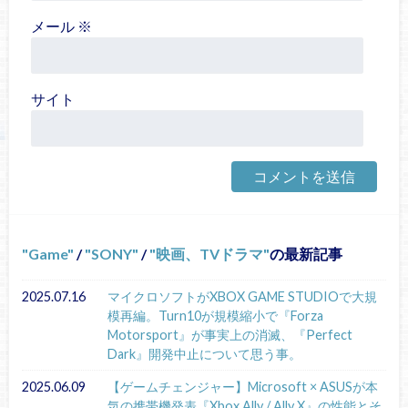
メール
※
サイト
Game
/
SONY
/
映画、TVドラマ
の最新記事
2025.07.16
マイクロソフトがXBOX GAME STUDIOで大規
模再編。Turn10が規模縮小で『Forza
Motorsport』が事実上の消滅、『Perfect
Dark』開発中止について思う事。
2025.06.09
【ゲームチェンジャー】Microsoft × ASUSが本
気の携帯機発表『Xbox Ally / Ally X』の性能とそ