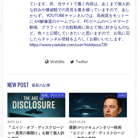
ています。尚、当サイトで書く内容は、あくまで個人的
な好みや価値観での意見を書き綴っていますので、あし
からず。 YOUTUBEチャンネルでは、高画質をモットー
に４K解像度のゲームプレイ、PCゲームのベンチマーク
動画、グラフィック比較動画に加えて他に好きなものな
ど、色々と公開していきたいと思いますので、お気に召
したらチャンネル登録をよろしくお願いいたします。
https://www.youtube.com/user/hidebusa720
WebSite
Twitter
NEW POST
最新の記事
映画、TVドラマ
UFO
2025.12.1
2025.11.24
『 エイジ・オブ・ディスクロージ
最新UFOドキュメンタリー映画
ャー 真実の幕開け 』を観て個人的
「エイジ・オブ・ディスクロージ