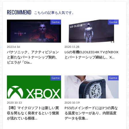
RECOMMEND
こちらの記事も人気です。
Game
Game
2023.6.16
2020.11.28
パナソニック、アクティビジョン
LGの有機EL(OLED) 4K TVがXBOX
と新たなパートナーシップ契約、
とパートナーシップ締結し、X…
ビエラが「Dia…
Game
Game
2020.10.13
2020.10.19
【噂】マイクロソフトは新しい買
PS5のメインボードには3つの異な
収を間もなく発表するという憶測
る温度センサーがあり、内部温度
が流れている模様…
データを収集…