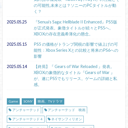
の可能性,未来とは？ソニーのPCタイトルが動
く？
2025.05.25
『Senua’s Saga: Hellblade II Enhanced』PS5版
が正式発表。象徴タイトルが続々とPS5へ。
XBOXの存在意義希薄化の懸念。
2025.05.15
PS5 の価格がトランプ関税の影響で値上げの可
能性：Xbox Series Xとの比較と将来のPS6への
影響
2025.05.14
【終焉】『 Gears of War Reloaded 』発表。
XBOXの象徴的なタイトル『Gears of War 』
が、遂にPS5でもリリース。ゲームの詳細と私
感。
Game
SONY
映画、TVドラマ
アンチャーテッド
アンチャーテッド 映画
アンチャーテッド４
ネイサンフィリオン