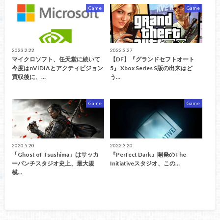
Game
Game
2023.2.22
2022.3.27
マイクロソフト、任天堂に続いて
【DF】『グランドセフトオート
今度はnVIDIAとアクティビジョン
5』 Xbox Series S版の出来はど
買収後に、…
う…
Game
Game
2020.5.20
2022.3.20
「Ghost of Tsushima」はサッカ
『Perfect Dark』開発のThe
ーパンチスタジオ史上、最大規
Initiativeスタジオ、この…
模…