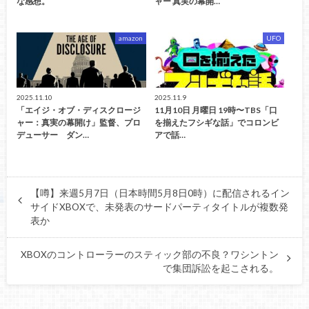
な感想。
ャー 真実の幕開…
amazon
UFO
2025.11.10
2025.11.9
「エイジ・オブ・ディスクロージ
11月10日 月曜日 19時〜TBS「口
ャー：真実の幕開け」監督、プロ
を揃えたフシギな話」でコロンビ
デューサー ダン…
アで話…
【噂】来週5月7日（日本時間5月8日0時）に配信されるイン
サイドXBOXで、未発表のサードパーティタイトルが複数発
表か
XBOXのコントローラーのスティック部の不良？ワシントン
で集団訴訟を起こされる。