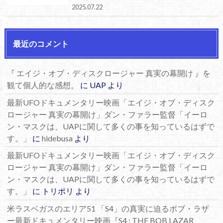
2025.07.22
最近のコメント
『 エイジ・オブ・ディスクロージャー 真実の幕開け 』を
観て個人的な感想。
に
UAP
より
最新UFOドキュメンタリー映画「エイジ・オブ・ディスク
ロージャー 真実の幕開け」ダン・ファラー監督「イーロ
ン・マスクは、UAPに関して多くの事を知っているはずで
す。」
に
hidebusa
より
最新UFOドキュメンタリー映画「エイジ・オブ・ディスク
ロージャー 真実の幕開け」ダン・ファラー監督「イーロ
ン・マスクは、UAPに関して多くの事を知っているはずで
す。」
に
トリポリ
より
米ラスベガスのエリア51 「S4」の真実に迫るボブ・ラザ
ー最新ドキュメンタリー映画『S4 : THE BOB LAZAR