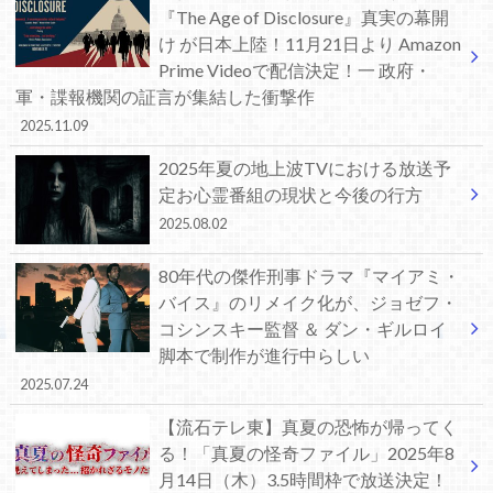
『The Age of Disclosure』真実の幕開
け が日本上陸！11月21日より Amazon
Prime Videoで配信決定！一 政府・
軍・諜報機関の証言が集結した衝撃作
2025.11.09
2025年夏の地上波TVにおける放送予
定お心霊番組の現状と今後の行方
2025.08.02
80年代の傑作刑事ドラマ『マイアミ・
バイス』のリメイク化が、ジョゼフ・
コシンスキー監督 ＆ ダン・ギルロイ
脚本で制作が進行中らしい
2025.07.24
【流石テレ東】真夏の恐怖が帰ってく
る！「真夏の怪奇ファイル」2025年8
月14日（木）3.5時間枠で放送決定！