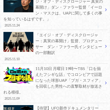
ジ・オブ・ディスクロージャー 真実の
幕開け」ダン・ファラー監督「イーロ
ン・マスクは、UAPに関して多くの事
を知っているはずです。」
2025.11.24
「エイジ・オブ・ディスクロージャ
ー：真実の幕開け」監督、プロデュー
サー ダン・ファラー氏インタビュー
の一部翻訳
2025.11.10
11月10日 月曜日 19時〜TBS「口を揃
えたフシギな話」でコロンビアで話題
になった球形UAP「ブガ・スフィア」
を回収した男性への直撃取材が放送さ
れる模様。
2025.11.09
【待望】UFO新作ドキュメンタリー