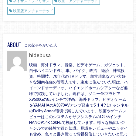
ネイサン・フィリオン
映画 アンチャーテッド
映画版アンチャーテッド
ABOUT
この記事をかいた人
hidebusa
映画、海外ドラマ、音楽、ビデオゲーム、ガジェット、
自作ハイエンドPC、車、バイク、政治、経済、株式投
資、格闘技、70年代のTVドラマ、超常現象などが大好
きな湘南在住の管理人です。東京に住んでいた頃は、ハ
イエンドオーディオ、ハイエンドホームシアターなど趣
味で実践していました。現在は、ソニー4Kブラビア
X9500Gの85インチで洋画、海外ドラマ、ビデオゲーム
をYAMAHAのA3070AVアンプ経由で5-1-4 9.1チャンネル
のDolby Atmos環境で楽しんでいます。映画やゲームレ
ビューはこのシステムかサブシステムのLG 55インチ
NANO91 4K 120Hzで検証しています。様々な幅広いジ
ャンルでの経験で得た知識、見識をレビューやエッセイ
も含め、色々と書き綴って情報発信していきたいと思っ