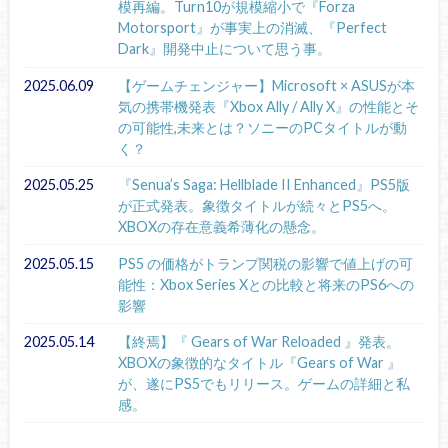
模再編。Turn10が規模縮小で『Forza
Motorsport』が事実上の消滅、『Perfect
Dark』開発中止について思う事。
2025.06.09
【ゲームチェンジャー】Microsoft × ASUSが本
気の携帯機発表『Xbox Ally / Ally X』の性能とそ
の可能性,未来とは？ソニーのPCタイトルが動
く？
2025.05.25
『Senua’s Saga: Hellblade II Enhanced』PS5版
が正式発表。象徴タイトルが続々とPS5へ。
XBOXの存在意義希薄化の懸念。
2025.05.15
PS5 の価格がトランプ関税の影響で値上げの可
能性：Xbox Series Xとの比較と将来のPS6への
影響
2025.05.14
【終焉】『 Gears of War Reloaded 』発表。
XBOXの象徴的なタイトル『Gears of War 』
が、遂にPS5でもリリース。ゲームの詳細と私
感。