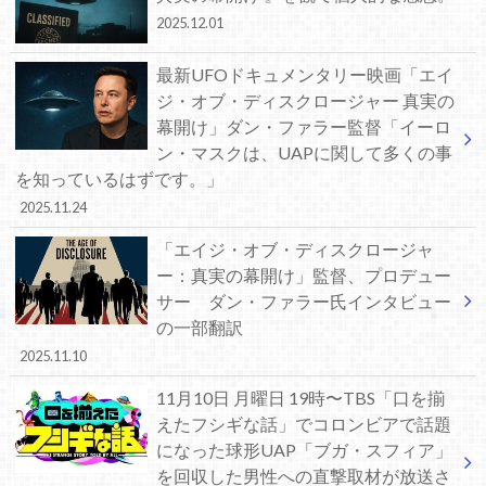
2025.12.01
最新UFOドキュメンタリー映画「エイ
ジ・オブ・ディスクロージャー 真実の
幕開け」ダン・ファラー監督「イーロ
ン・マスクは、UAPに関して多くの事
を知っているはずです。」
2025.11.24
「エイジ・オブ・ディスクロージャ
ー：真実の幕開け」監督、プロデュー
サー ダン・ファラー氏インタビュー
の一部翻訳
2025.11.10
11月10日 月曜日 19時〜TBS「口を揃
えたフシギな話」でコロンビアで話題
になった球形UAP「ブガ・スフィア」
を回収した男性への直撃取材が放送さ