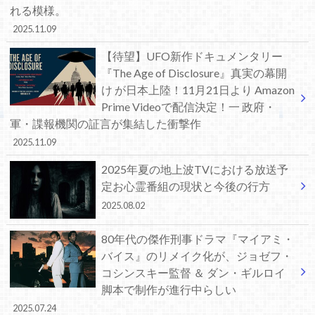
れる模様。
2025.11.09
【待望】UFO新作ドキュメンタリー
『The Age of Disclosure』真実の幕開
け が日本上陸！11月21日より Amazon
Prime Videoで配信決定！一 政府・
軍・諜報機関の証言が集結した衝撃作
2025.11.09
2025年夏の地上波TVにおける放送予
定お心霊番組の現状と今後の行方
2025.08.02
80年代の傑作刑事ドラマ『マイアミ・
バイス』のリメイク化が、ジョゼフ・
コシンスキー監督 ＆ ダン・ギルロイ
脚本で制作が進行中らしい
2025.07.24