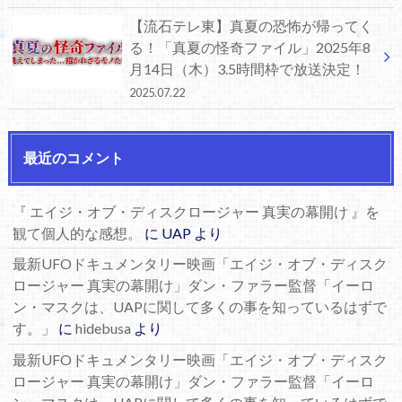
【流石テレ東】真夏の恐怖が帰ってく
る！「真夏の怪奇ファイル」2025年8
月14日（木）3.5時間枠で放送決定！
2025.07.22
最近のコメント
『 エイジ・オブ・ディスクロージャー 真実の幕開け 』を
観て個人的な感想。
に
UAP
より
最新UFOドキュメンタリー映画「エイジ・オブ・ディスク
ロージャー 真実の幕開け」ダン・ファラー監督「イーロ
ン・マスクは、UAPに関して多くの事を知っているはずで
す。」
に
hidebusa
より
最新UFOドキュメンタリー映画「エイジ・オブ・ディスク
ロージャー 真実の幕開け」ダン・ファラー監督「イーロ