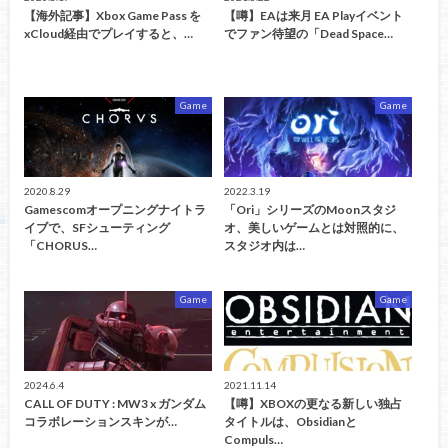
【海外記事】Xbox Game Pass を
【噂】EAは来月 EA Playイベント
xCloud経由でプレイすると、…
でファン待望の「Dead Space…
Game
Game
2020.8.29
2022.3.19
Gamescomオープニングナイトラ
「Ori」シリーズのMoonスタジ
イブで、SFシューティング
オ、美しいゲームとは対照的に、
「CHORUS…
スタジオ内は…
Game
Game
2024.6.4
2021.11.14
CALL OF DUTY : MW3 x ガンダム
【噂】XBOXの更なる新しい独占
コラボレーションスキンが…
タイトルは、Obsidianと
Compuls…