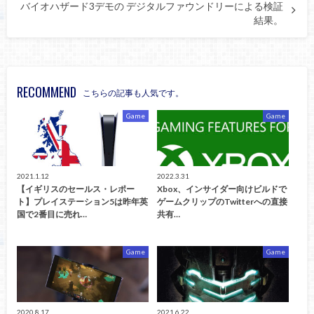
バイオハザード3デモの デジタルファウンドリーによる検証
結果。
RECOMMEND
こちらの記事も人気です。
Game
Game
2021.1.12
2022.3.31
【イギリスのセールス・レポー
Xbox、インサイダー向けビルドで
ト】プレイステーション5は昨年英
ゲームクリップのTwitterへの直接
国で2番目に売れ…
共有…
Game
Game
2020.8.17
2021.6.22