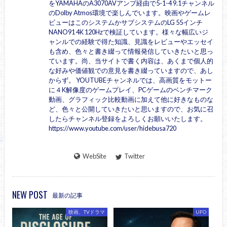
をYAMAHAのA3070AVアンプ経由で5-1-4 9.1チャンネル
のDolby Atmos環境で楽しんでいます。映画やゲームレ
ビューはこのシステムかサブシステムのLG 55インチ
NANO91 4K 120Hzで検証しています。様々な幅広いジ
ャンルでの経験で得た知識、見識をレビューやエッセイ
も含め、色々と書き綴って情報発信していきたいと思っ
ています。尚、当サイトで書く内容は、あくまで個人的
な好みや価値観での意見を書き綴っていますので、あし
からず。 YOUTUBEチャンネルでは、高画質をモットー
に４K解像度のゲームプレイ、PCゲームのベンチマーク
動画、グラフィック比較動画に加えて他に好きなものな
ど、色々と公開していきたいと思いますので、お気に召
したらチャンネル登録をよろしくお願いいたします。
https://www.youtube.com/user/hidebusa720
WebSite
Twitter
NEW POST
最新の記事
映画、TVドラマ
UFO