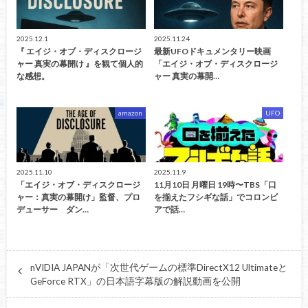
2025.12.1
2025.11.24
『 エイジ・オブ・ディスクロージ
最新UFOドキュメンタリー映画
ャー 真実の幕開け 』を観て個人的
「エイジ・オブ・ディスクロージ
な感想。
ャー 真実の幕開…
amazon
UFO
2025.11.10
2025.11.9
「エイジ・オブ・ディスクロージ
11月10日 月曜日 19時〜TBS「口
ャー：真実の幕開け」監督、プロ
を揃えたフシギな話」でコロンビ
デューサー ダン…
アで話…
nVIDIA JAPANが「次世代ゲームの標準DirectX12 Ultimateと
GeForce RTX」の日本語字幕版の解説動画を公開