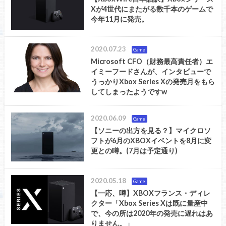
Xが4世代にまたがる数千本のゲームで
今年11月に発売。
2020.07.23
Game
Microsoft CFO（財務最高責任者）エ
イミーフードさんが、インタビューで
うっかりXbox Series Xの発売月をもら
してしまったようですw
2020.06.09
Game
【ソニーの出方を見る？】マイクロソ
フトが6月のXBOXイベントを8月に変
更との噂。(7月は予定通り)
2020.05.18
Game
【一応、噂】XBOXフランス・ディレ
クター「Xbox Series Xは既に量産中
で、今の所は2020年の発売に遅れはあ
りません。」