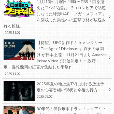
11月10日 月曜日 19時〜TBS「口を揃
えたフシギな話」でコロンビアで話題
になった球形UAP「ブガ・スフィア」
を回収した男性への直撃取材が放送さ
れる模様。
2025.11.09
【待望】UFO新作ドキュメンタリー
『The Age of Disclosure』真実の幕開
け が日本上陸！11月21日より Amazon
Prime Videoで配信決定！一 政府・
軍・諜報機関の証言が集結した衝撃作
2025.11.09
2025年夏の地上波TVにおける放送予
定お心霊番組の現状と今後の行方
2025.08.02
80年代の傑作刑事ドラマ『マイアミ・