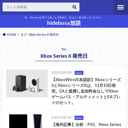
私、hidebusaが様々な気になる事柄を、気ままに書き綴っていきます。
hidebusa放談
HOME
タグ : Xbox Series X 発売日
TAG
Xbox Series X 発売日
2020.09.09
Game
【XboxWire日本語訳】Xboxシリーズ
SとXboxシリーズXは、11月10日発
売。EAと提携し追加料金なしでXbox
ゲームパス・アルティメットとEAプレ
イのセット。
2020.08.30
Game
【海外記事】分析：PS5、Xbox Series