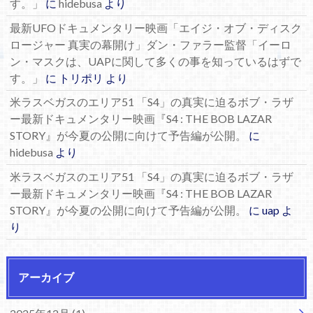
す。」
に
hidebusa
より
最新UFOドキュメンタリー映画「エイジ・オブ・ディスク
ロージャー 真実の幕開け」ダン・ファラー監督「イーロ
ン・マスクは、UAPに関して多くの事を知っているはずで
す。」
に
トリポリ
より
米ラスベガスのエリア51 「S4」の真実に迫るボブ・ラザ
ー最新ドキュメンタリー映画『S4 : THE BOB LAZAR
STORY』が今夏の公開に向けて予告編が公開。
に
hidebusa
より
米ラスベガスのエリア51 「S4」の真実に迫るボブ・ラザ
ー最新ドキュメンタリー映画『S4 : THE BOB LAZAR
STORY』が今夏の公開に向けて予告編が公開。
に
uap
よ
り
アーカイブ