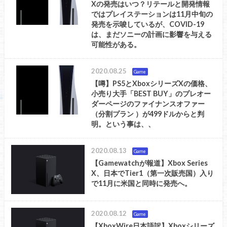
Xの発売はいつ？リテールと開発情報
ではプレイステーションは11月中旬の
発売を示唆しているが、COVID-19
は、まだソニーの計画に影響を与える
可能性がある。
2020.08.25
Game
【噂】PS5とXboxシリーズXの価格、
小売り大手「BEST BUY」のプレオー
ダーページのファイナンスオファー
（分割プラン ）が499ドルからと判
明。という事は、、
2020.08.13
Game
【Gamewatchが報道】Xbox Series
X、日本でTier1（第一次販売国）入り
で11月に米国と同時に発売へ。
2020.08.12
Game
【XboxWire日本語訳】Xboxシリーズ