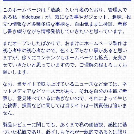
このホームページは「放談」という名のとおり、管理人で
ある私「hidebusa」が、気になる事やガジェット、趣味、役
立つ情報など多種多様な事柄を、自由気ままに検証、考察
し書き綴りながら情報発信していきたいと思っています。
まだオープンしたばかりで、おまけにホームページ製作は
初心者中の初心者なので、色々と至らない事があると思い
ますが、徐々にコンテンツもホームページも拡充、充実さ
せていきたいと思っていますので、ご理解の程よろしくお
願いします。
なお、当サイトで取り上げているニュースなど全ては、ネ
ットメディアなどソース元があり、それを自分の主観で考
察し、意見述べているに過ぎないので、それによって生じ
た被害、損害などに関しては当サイトは一切責任は追いま
せん。
製品レビューに関しても、あくまで私の価値観、感性に基
づいた私観であり、必ずしもそれが一般的であるとは限り