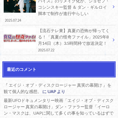
バイス』のリメイク化が、ジョゼフ・
コシンスキー監督 ＆ ダン・ギルロイ
脚本で制作が進行中らしい
2025.07.24
【流石テレ東】真夏の恐怖が帰ってく
る！「真夏の怪奇ファイル」2025年8
月14日（木）3.5時間枠で放送決定！
2025.07.22
最近のコメント
『 エイジ・オブ・ディスクロージャー 真実の幕開け 』を
観て個人的な感想。
に
UAP
より
最新UFOドキュメンタリー映画「エイジ・オブ・ディスク
ロージャー 真実の幕開け」ダン・ファラー監督「イーロ
ン・マスクは、UAPに関して多くの事を知っているはずで