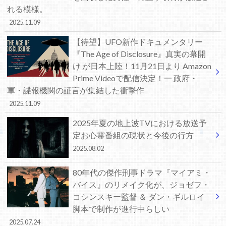
れる模様。
2025.11.09
【待望】UFO新作ドキュメンタリー
『The Age of Disclosure』真実の幕開
け が日本上陸！11月21日より Amazon
Prime Videoで配信決定！一 政府・
軍・諜報機関の証言が集結した衝撃作
2025.11.09
2025年夏の地上波TVにおける放送予
定お心霊番組の現状と今後の行方
2025.08.02
80年代の傑作刑事ドラマ『マイアミ・
バイス』のリメイク化が、ジョゼフ・
コシンスキー監督 ＆ ダン・ギルロイ
脚本で制作が進行中らしい
2025.07.24