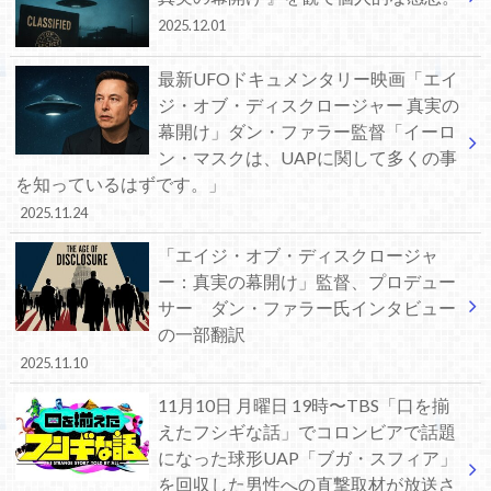
2025.12.01
最新UFOドキュメンタリー映画「エイ
ジ・オブ・ディスクロージャー 真実の
幕開け」ダン・ファラー監督「イーロ
ン・マスクは、UAPに関して多くの事
を知っているはずです。」
2025.11.24
「エイジ・オブ・ディスクロージャ
ー：真実の幕開け」監督、プロデュー
サー ダン・ファラー氏インタビュー
の一部翻訳
2025.11.10
11月10日 月曜日 19時〜TBS「口を揃
えたフシギな話」でコロンビアで話題
になった球形UAP「ブガ・スフィア」
を回収した男性への直撃取材が放送さ