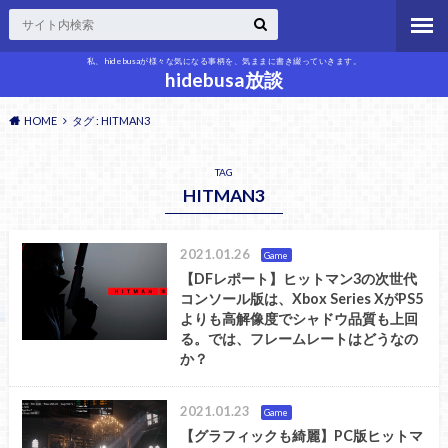
私、hidebusaが様々な気になる事柄を、気ままに書き綴っていきます。
hidebusa放談
HOME
タグ : HITMAN3
TAG
HITMAN3
2021.01.26
Game
【DFレポート】ヒットマン3の次世代
コンソール版は、Xbox Series XがPS5
よりも高解像度でシャドウ品質も上回
る。では、フレームレートはどうなの
か？
2021.01.23
Game
【グラフィックも綺麗】PC版ヒットマ