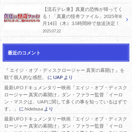
【流石テレ東】真夏の恐怖が帰ってく
る！「真夏の怪奇ファイル」2025年8
月14日（木）3.5時間枠で放送決定！
2025.07.22
最近のコメント
『 エイジ・オブ・ディスクロージャー 真実の幕開け 』を
観て個人的な感想。
に
UAP
より
最新UFOドキュメンタリー映画「エイジ・オブ・ディスク
ロージャー 真実の幕開け」ダン・ファラー監督「イーロ
ン・マスクは、UAPに関して多くの事を知っているはずで
す。」
に
hidebusa
より
最新UFOドキュメンタリー映画「エイジ・オブ・ディスク
ロージャー 真実の幕開け」ダン・ファラー監督「イーロ