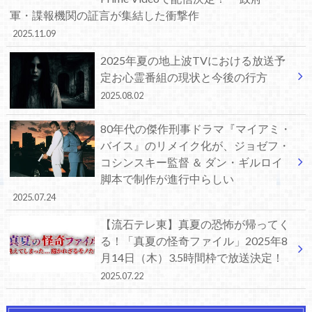
軍・諜報機関の証言が集結した衝撃作
2025.11.09
2025年夏の地上波TVにおける放送予
定お心霊番組の現状と今後の行方
2025.08.02
80年代の傑作刑事ドラマ『マイアミ・
バイス』のリメイク化が、ジョゼフ・
コシンスキー監督 ＆ ダン・ギルロイ
脚本で制作が進行中らしい
2025.07.24
【流石テレ東】真夏の恐怖が帰ってく
る！「真夏の怪奇ファイル」2025年8
月14日（木）3.5時間枠で放送決定！
2025.07.22