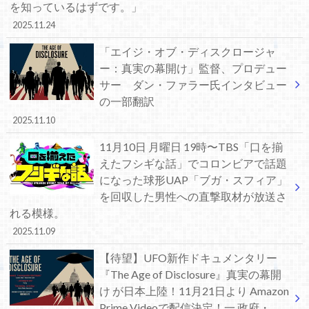
を知っているはずです。」
2025.11.24
「エイジ・オブ・ディスクロージャ
ー：真実の幕開け」監督、プロデュー
サー ダン・ファラー氏インタビュー
の一部翻訳
2025.11.10
11月10日 月曜日 19時〜TBS「口を揃
えたフシギな話」でコロンビアで話題
になった球形UAP「ブガ・スフィア」
を回収した男性への直撃取材が放送さ
れる模様。
2025.11.09
【待望】UFO新作ドキュメンタリー
『The Age of Disclosure』真実の幕開
け が日本上陸！11月21日より Amazon
Prime Videoで配信決定！一 政府・