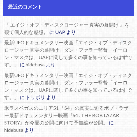
最近のコメント
『 エイジ・オブ・ディスクロージャー 真実の幕開け 』を
観て個人的な感想。
に
UAP
より
最新UFOドキュメンタリー映画「エイジ・オブ・ディスク
ロージャー 真実の幕開け」ダン・ファラー監督「イーロ
ン・マスクは、UAPに関して多くの事を知っているはずで
す。」
に
hidebusa
より
最新UFOドキュメンタリー映画「エイジ・オブ・ディスク
ロージャー 真実の幕開け」ダン・ファラー監督「イーロ
ン・マスクは、UAPに関して多くの事を知っているはずで
す。」
に
トリポリ
より
米ラスベガスのエリア51 「S4」の真実に迫るボブ・ラザ
ー最新ドキュメンタリー映画『S4 : THE BOB LAZAR
STORY』が今夏の公開に向けて予告編が公開。
に
hidebusa
より