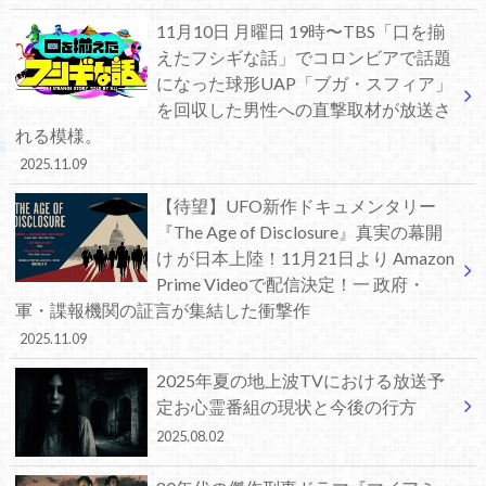
11月10日 月曜日 19時〜TBS「口を揃
えたフシギな話」でコロンビアで話題
になった球形UAP「ブガ・スフィア」
を回収した男性への直撃取材が放送さ
れる模様。
2025.11.09
【待望】UFO新作ドキュメンタリー
『The Age of Disclosure』真実の幕開
け が日本上陸！11月21日より Amazon
Prime Videoで配信決定！一 政府・
軍・諜報機関の証言が集結した衝撃作
2025.11.09
2025年夏の地上波TVにおける放送予
定お心霊番組の現状と今後の行方
2025.08.02