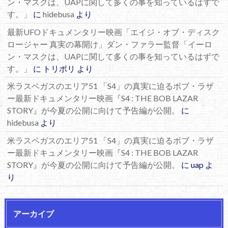
ン・マスクは、UAPに関して多くの事を知っているはずで
す。」
に
hidebusa
より
最新UFOドキュメンタリー映画「エイジ・オブ・ディスク
ロージャー 真実の幕開け」ダン・ファラー監督「イーロ
ン・マスクは、UAPに関して多くの事を知っているはずで
す。」
に
トリポリ
より
米ラスベガスのエリア51 「S4」の真実に迫るボブ・ラザ
ー最新ドキュメンタリー映画『S4 : THE BOB LAZAR
STORY』が今夏の公開に向けて予告編が公開。
に
hidebusa
より
米ラスベガスのエリア51 「S4」の真実に迫るボブ・ラザ
ー最新ドキュメンタリー映画『S4 : THE BOB LAZAR
STORY』が今夏の公開に向けて予告編が公開。
に
uap
よ
り
アーカイブ