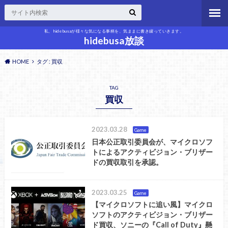
私、hidebusaが様々な気になる事柄を、気ままに書き綴っていきます。
hidebusa放談
HOME
タグ : 買収
TAG
買収
2023.03.28
Game
日本公正取引委員会が、マイクロソフ
トによるアクティビジョン・ブリザー
ドの買収取引を承認。
2023.03.25
Game
【マイクロソフトに追い風】マイクロ
ソフトのアクティビジョン・ブリザー
ド買収、ソニーの『Call of Duty』懸