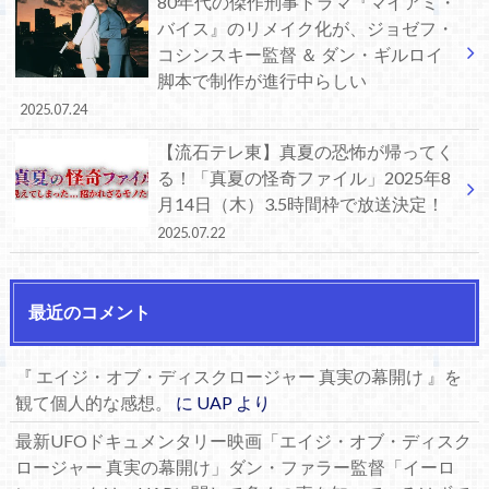
80年代の傑作刑事ドラマ『マイアミ・
バイス』のリメイク化が、ジョゼフ・
コシンスキー監督 ＆ ダン・ギルロイ
脚本で制作が進行中らしい
2025.07.24
【流石テレ東】真夏の恐怖が帰ってく
る！「真夏の怪奇ファイル」2025年8
月14日（木）3.5時間枠で放送決定！
2025.07.22
最近のコメント
『 エイジ・オブ・ディスクロージャー 真実の幕開け 』を
観て個人的な感想。
に
UAP
より
最新UFOドキュメンタリー映画「エイジ・オブ・ディスク
ロージャー 真実の幕開け」ダン・ファラー監督「イーロ