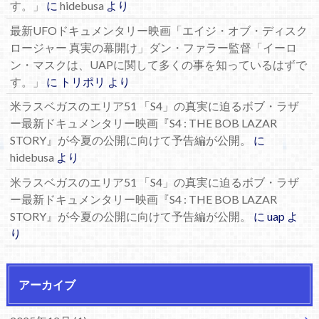
す。」
に
hidebusa
より
最新UFOドキュメンタリー映画「エイジ・オブ・ディスク
ロージャー 真実の幕開け」ダン・ファラー監督「イーロ
ン・マスクは、UAPに関して多くの事を知っているはずで
す。」
に
トリポリ
より
米ラスベガスのエリア51 「S4」の真実に迫るボブ・ラザ
ー最新ドキュメンタリー映画『S4 : THE BOB LAZAR
STORY』が今夏の公開に向けて予告編が公開。
に
hidebusa
より
米ラスベガスのエリア51 「S4」の真実に迫るボブ・ラザ
ー最新ドキュメンタリー映画『S4 : THE BOB LAZAR
STORY』が今夏の公開に向けて予告編が公開。
に
uap
よ
り
アーカイブ