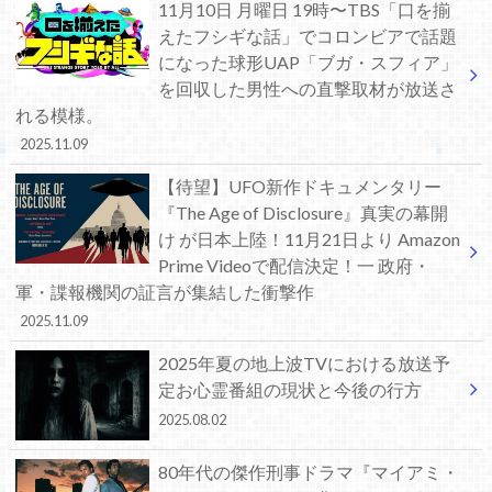
11月10日 月曜日 19時〜TBS「口を揃
えたフシギな話」でコロンビアで話題
になった球形UAP「ブガ・スフィア」
を回収した男性への直撃取材が放送さ
れる模様。
2025.11.09
【待望】UFO新作ドキュメンタリー
『The Age of Disclosure』真実の幕開
け が日本上陸！11月21日より Amazon
Prime Videoで配信決定！一 政府・
軍・諜報機関の証言が集結した衝撃作
2025.11.09
2025年夏の地上波TVにおける放送予
定お心霊番組の現状と今後の行方
2025.08.02
80年代の傑作刑事ドラマ『マイアミ・