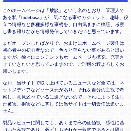
このホームページは「放談」という名のとおり、管理人で
ある私「hidebusa」が、気になる事やガジェット、趣味、役
立つ情報など多種多様な事柄を、自由気ままに検証、考察
し書き綴りながら情報発信していきたいと思っています。
まだオープンしたばかりで、おまけにホームページ製作は
初心者中の初心者なので、色々と至らない事があると思い
ますが、徐々にコンテンツもホームページも拡充、充実さ
せていきたいと思っていますので、ご理解の程よろしくお
願いします。
なお、当サイトで取り上げているニュースなど全ては、ネ
ットメディアなどソース元があり、それを自分の主観で考
察し、意見述べているに過ぎないので、それによって生じ
た被害、損害などに関しては当サイトは一切責任は追いま
せん。
製品レビューに関しても、あくまで私の価値観、感性に基
づいた私観であり、必ずしもそれが一般的であるとは限り