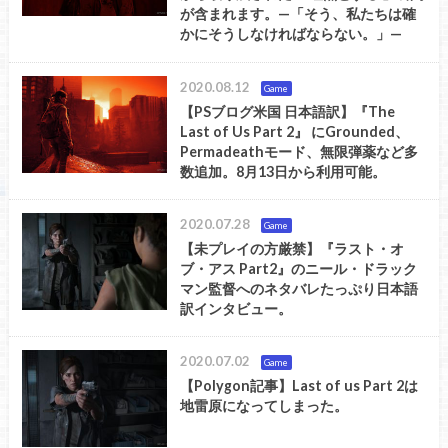
が含まれます。—「そう、私たちは確
かにそうしなければならない。」—
2020.08.12
Game
【PSブログ米国 日本語訳】『The
Last of Us Part 2』 にGrounded、
Permadeathモード、無限弾薬など多
数追加。8月13日から利用可能。
2020.07.28
Game
【未プレイの方厳禁】『ラスト・オ
ブ・アス Part2』のニール・ドラック
マン監督へのネタバレたっぷり日本語
訳インタビュー。
2020.07.02
Game
【Polygon記事】Last of us Part 2は
地雷原になってしまった。