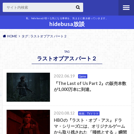
私、hidebusaが様々な気になる事柄を、気ままに書き綴っていきます。
hidebusa放談
HOME
タグ : ラストオブアス パート２
TAG
ラストオブアス パート２
2022.06.19
Game
『The Last of Us Part 2』の販売本数
が1,000万本に到達。
2020.08.12
映画、TVドラマ
HBOの『ラスト・オブ・アス』ドラ
マ・シリーズには、オリジナルゲーム
から取り残された 「唖然とする 」瞬間