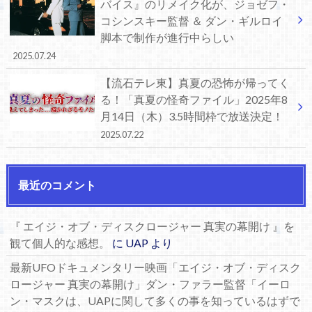
バイス』のリメイク化が、ジョゼフ・
コシンスキー監督 ＆ ダン・ギルロイ
脚本で制作が進行中らしい
2025.07.24
【流石テレ東】真夏の恐怖が帰ってく
る！「真夏の怪奇ファイル」2025年8
月14日（木）3.5時間枠で放送決定！
2025.07.22
最近のコメント
『 エイジ・オブ・ディスクロージャー 真実の幕開け 』を
観て個人的な感想。
に
UAP
より
最新UFOドキュメンタリー映画「エイジ・オブ・ディスク
ロージャー 真実の幕開け」ダン・ファラー監督「イーロ
ン・マスクは、UAPに関して多くの事を知っているはずで