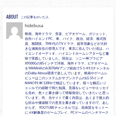
ABOUT
この記事をかいた人
hidebusa
映画、海外ドラマ、音楽、ビデオゲーム、ガジェット、
自作ハイエンドPC、車、バイク、政治、経済、株式投
資、格闘技、70年代のTVドラマ、超常現象などが大好
きな湘南在住の管理人です。東京に住んでいた頃は、ハ
イエンドオーディオ、ハイエンドホームシアターなど趣
味で実践していました。現在は、ソニー4Kブラビア
X9500Gの85インチで洋画、海外ドラマ、ビデオゲーム
をYAMAHAのA3070AVアンプ経由で5-1-4 9.1チャンネル
のDolby Atmos環境で楽しんでいます。映画やゲームレ
ビューはこのシステムかサブシステムのLG 55インチ
NANO91 4K 120Hzで検証しています。様々な幅広いジ
ャンルでの経験で得た知識、見識をレビューやエッセイ
も含め、色々と書き綴って情報発信していきたいと思っ
ています。尚、当サイトで書く内容は、あくまで個人的
な好みや価値観での意見を書き綴っていますので、あし
からず。 YOUTUBEチャンネルでは、高画質をモットー
に４K解像度のゲームプレイ、PCゲームのベンチマーク