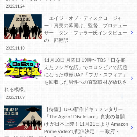
2025.11.24
「エイジ・オブ・ディスクロージャ
ー：真実の幕開け」監督、プロデュー
サー ダン・ファラー氏インタビュー
の一部翻訳
2025.11.10
11月10日 月曜日 19時〜TBS「口を揃
えたフシギな話」でコロンビアで話題
になった球形UAP「ブガ・スフィア」
を回収した男性への直撃取材が放送さ
れる模様。
2025.11.09
【待望】UFO新作ドキュメンタリー
『The Age of Disclosure』真実の幕開
け が日本上陸！11月21日より Amazon
Prime Videoで配信決定！一 政府・