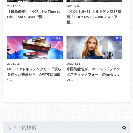
2021.10.5
2020.5.16
【最高傑作】『007：No Time to
【CONSUME】カルト的人気SF映
Die』IMAX Laserで観…
画「THEY LIVE」の4Kレストア
版…
TV番組
UFO
2021.7.27
2022.4.11
NETFLIXドキュメンタリー「僕ら
米国防総省が、マーベル「ファン
を作った映画たち」が非常に面白
タスティックフォー」のInvisible
い。
W…