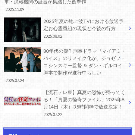
軍・諜報機関の証言が集結した衝撃作
2025.11.09
2025年夏の地上波TVにおける放送予
定お心霊番組の現状と今後の行方
2025.08.02
80年代の傑作刑事ドラマ『マイアミ・
バイス』のリメイク化が、ジョゼフ・
コシンスキー監督 ＆ ダン・ギルロイ
脚本で制作が進行中らしい
2025.07.24
【流石テレ東】真夏の恐怖が帰ってく
る！「真夏の怪奇ファイル」2025年8
月14日（木）3.5時間枠で放送決定！
2025.07.22