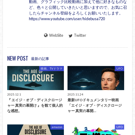
動画、グラフィック比較動画に加えて他に好きなものな
ど、色々と公開していきたいと思いますので、お気に召
したらチャンネル登録をよろしくお願いいたします。
https://www.youtube.com/user/hidebusa720
WebSite
Twitter
NEW POST
最新の記事
映画、TVドラマ
UFO
2025.12.1
2025.11.24
『 エイジ・オブ・ディスクロージ
最新UFOドキュメンタリー映画
ャー 真実の幕開け 』を観て個人的
「エイジ・オブ・ディスクロージ
な感想。
ャー 真実の幕開…
amazon
UFO