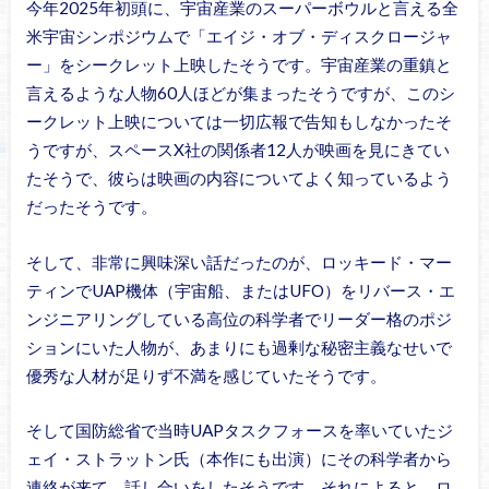
今年2025年初頭に、宇宙産業のスーパーボウルと言える全
米宇宙シンポジウムで「エイジ・オブ・ディスクロージャ
ー」をシークレット上映したそうです。宇宙産業の重鎮と
言えるような人物60人ほどが集まったそうですが、このシ
ークレット上映については一切広報で告知もしなかったそ
うですが、スペースX社の関係者12人が映画を見にきてい
たそうで、彼らは映画の内容についてよく知っているよう
だったそうです。
そして、非常に興味深い話だったのが、ロッキード・マー
ティンでUAP機体（宇宙船、またはUFO）をリバース・エ
ンジニアリングしている高位の科学者でリーダー格のポジ
ションにいた人物が、あまりにも過剰な秘密主義なせいで
優秀な人材が足りず不満を感じていたそうです。
そして国防総省で当時UAPタスクフォースを率いていたジ
ェイ・ストラットン氏（本作にも出演）にその科学者から
連絡が来て、話し合いをしたそうです。それによると、ロ