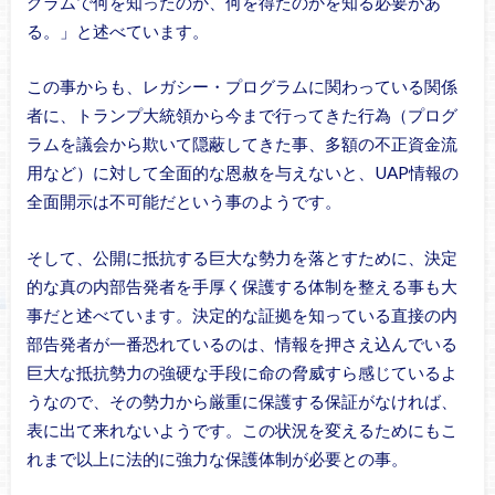
グラムで何を知ったのか、何を得たのかを知る必要があ
る。」と述べています。
この事からも、レガシー・プログラムに関わっている関係
者に、トランプ大統領から今まで行ってきた行為（プログ
ラムを議会から欺いて隠蔽してきた事、多額の不正資金流
用など）に対して全面的な恩赦を与えないと、UAP情報の
全面開示は不可能だという事のようです。
そして、公開に抵抗する巨大な勢力を落とすために、決定
的な真の内部告発者を手厚く保護する体制を整える事も大
事だと述べています。決定的な証拠を知っている直接の内
部告発者が一番恐れているのは、情報を押さえ込んでいる
巨大な抵抗勢力の強硬な手段に命の脅威すら感じているよ
うなので、その勢力から厳重に保護する保証がなければ、
表に出て来れないようです。この状況を変えるためにもこ
れまで以上に法的に強力な保護体制が必要との事。