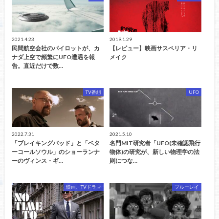
2021.4.23
2019.1.29
民間航空会社のパイロットが、カ
【レビュー】映画サスペリア・リ
ナダ上空で頻繁にUFO遭遇を報
メイク
告。直近だけで数…
TV番組
UFO
2022.7.31
2021.5.10
「ブレイキングバッド」と「ベタ
名門MIT研究者「UFO(未確認飛行
ーコールソウル」のショーランナ
物体)の研究が、新しい物理学の法
ーのヴィンス・ギ…
則につな…
映画、TVドラマ
ブルーレイ