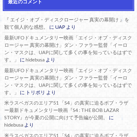
最近のコメント
『 エイジ・オブ・ディスクロージャー 真実の幕開け 』を
観て個人的な感想。
に
UAP
より
最新UFOドキュメンタリー映画「エイジ・オブ・ディスク
ロージャー 真実の幕開け」ダン・ファラー監督「イーロ
ン・マスクは、UAPに関して多くの事を知っているはずで
す。」
に
hidebusa
より
最新UFOドキュメンタリー映画「エイジ・オブ・ディスク
ロージャー 真実の幕開け」ダン・ファラー監督「イーロ
ン・マスクは、UAPに関して多くの事を知っているはずで
す。」
に
トリポリ
より
米ラスベガスのエリア51 「S4」の真実に迫るボブ・ラザ
ー最新ドキュメンタリー映画『S4 : THE BOB LAZAR
STORY』が今夏の公開に向けて予告編が公開。
に
hidebusa
より
米ラスベガスのエリア51 「S4」の真実に迫るボブ・ラザ