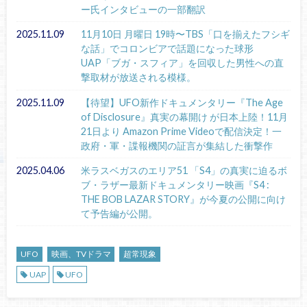
ー氏インタビューの一部翻訳
2025.11.09
11月10日 月曜日 19時〜TBS「口を揃えたフシギ
な話」でコロンビアで話題になった球形
UAP「ブガ・スフィア」を回収した男性への直
撃取材が放送される模様。
2025.11.09
【待望】UFO新作ドキュメンタリー『The Age
of Disclosure』真実の幕開け が日本上陸！11月
21日より Amazon Prime Videoで配信決定！一
政府・軍・諜報機関の証言が集結した衝撃作
2025.04.06
米ラスベガスのエリア51 「S4」の真実に迫るボ
ブ・ラザー最新ドキュメンタリー映画『S4 :
THE BOB LAZAR STORY』が今夏の公開に向け
て予告編が公開。
UFO
映画、TVドラマ
超常現象
UAP
UFO