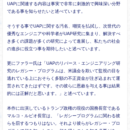
UAPに関連する内容は事実で非常に刺激的で興味深い分野
である事を知らせたいと述べています。
そうする事でUAPに関する汚名、嘲笑を払拭し、次世代の
優秀なエンジニアや科学者がUAP研究に集まり、解決すべ
き多くの課題が多くの研究によって進展し、私たちの社会
の進歩に役立つ事を期待したいと述べています。
更にファラー氏は「UAPのリバース・エンジニアリング研
究のレガシー・プログラムは、米議会を欺いて監視の目を
逃れている上におそらく多額の不正資金が注ぎ込まれて運
営されてきたはずです。その彼らに恩赦を与える事は結果
的には正解だと思います。」と述べています。
本作に出演しているトランプ政権の現役の国務長官である
マルコ・ルビオ長官は、「レガシープログラムに関わる彼
らを罰するつもりはない。それより彼らがレガシー・プロ