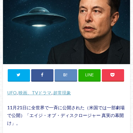
LINE
UFO
, 
映画、TVドラマ
, 
超常現象
11月21日に全世界で一斉に公開された（米国では一部劇場
で公開）「エイジ・オブ・ディスクロージャー 真実の幕開
け」。