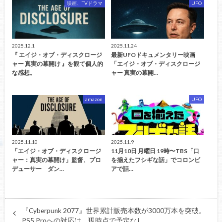
映画、TVドラマ
UFO
2025.12.1
2025.11.24
『 エイジ・オブ・ディスクロージ
最新UFOドキュメンタリー映画
ャー 真実の幕開け 』を観て個人的
「エイジ・オブ・ディスクロージ
な感想。
ャー 真実の幕開…
amazon
UFO
2025.11.10
2025.11.9
「エイジ・オブ・ディスクロージ
11月10日 月曜日 19時〜TBS「口
ャー：真実の幕開け」監督、プロ
を揃えたフシギな話」でコロンビ
デューサー ダン…
アで話…
『Cyberpunk 2077』世界累計販売本数が3000万本を突破。
PS5 Proへの対応は、現時点で予定なし。