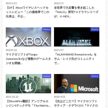
2021.3.21
2022.5.5
【DF】Xboxワイヤレスヘッドセ
全世界で大反響を巻き起こした
ットレビュー「この価格帯でこの
『HALO』実写TVドラマシリーズ
出来は、不公…
が、U-NEX…
Game
Game
2024.5.12
2021.9.7
マイクロソフトがTango
『ALAN WAKE Remastered』を
Gameworksなど複数のゲームスタ
サム・レイク氏がコミュニティ
ジオを閉鎖…
で…
Game
Game
2021.12.13
2020.9.23
【XboxWire翻訳】アンリアルエ
【次はどこだ？】マイクロソフト
ンジン5テックデモ「The Matrix…
サティア・ナデラCEO『マイクロ