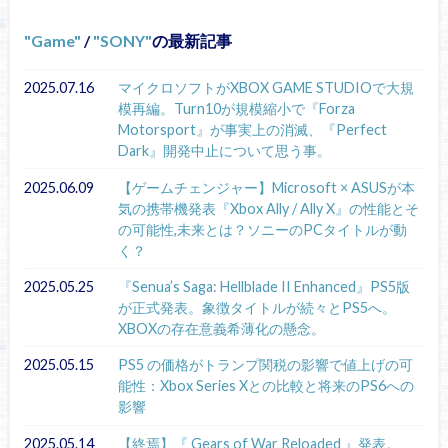
Game
/
SONY
の最新記事
2025.07.16
マイクロソフトがXBOX GAME STUDIOで大規
模再編。Turn10が規模縮小で『Forza
Motorsport』が事実上の消滅、『Perfect
Dark』開発中止について思う事。
2025.06.09
【ゲームチェンジャー】Microsoft × ASUSが本
気の携帯機発表『Xbox Ally / Ally X』の性能とそ
の可能性,未来とは？ソニーのPCタイトルが動
く？
2025.05.25
『Senua’s Saga: Hellblade II Enhanced』PS5版
が正式発表。象徴タイトルが続々とPS5へ。
XBOXの存在意義希薄化の懸念。
2025.05.15
PS5 の価格がトランプ関税の影響で値上げの可
能性：Xbox Series Xとの比較と将来のPS6への
影響
2025.05.14
【終焉】『 Gears of War Reloaded 』発表。