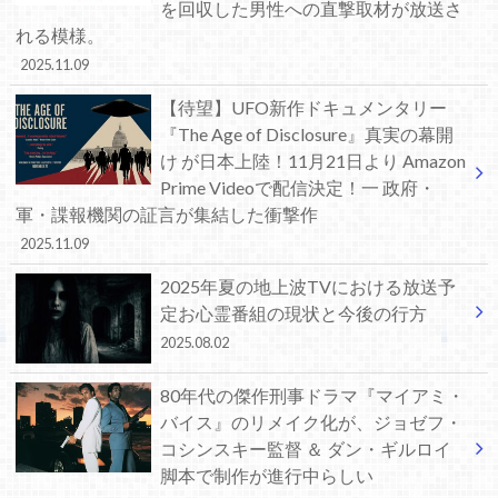
を回収した男性への直撃取材が放送さ
れる模様。
2025.11.09
【待望】UFO新作ドキュメンタリー
『The Age of Disclosure』真実の幕開
け が日本上陸！11月21日より Amazon
Prime Videoで配信決定！一 政府・
軍・諜報機関の証言が集結した衝撃作
2025.11.09
2025年夏の地上波TVにおける放送予
定お心霊番組の現状と今後の行方
2025.08.02
80年代の傑作刑事ドラマ『マイアミ・
バイス』のリメイク化が、ジョゼフ・
コシンスキー監督 ＆ ダン・ギルロイ
脚本で制作が進行中らしい