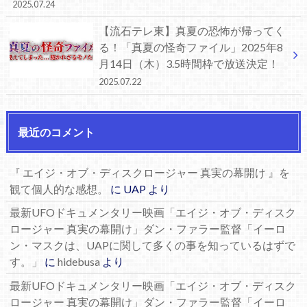
2025.07.24
【流石テレ東】真夏の恐怖が帰ってく
る！「真夏の怪奇ファイル」2025年8
月14日（木）3.5時間枠で放送決定！
2025.07.22
最近のコメント
『 エイジ・オブ・ディスクロージャー 真実の幕開け 』を
観て個人的な感想。
に
UAP
より
最新UFOドキュメンタリー映画「エイジ・オブ・ディスク
ロージャー 真実の幕開け」ダン・ファラー監督「イーロ
ン・マスクは、UAPに関して多くの事を知っているはずで
す。」
に
hidebusa
より
最新UFOドキュメンタリー映画「エイジ・オブ・ディスク
ロージャー 真実の幕開け」ダン・ファラー監督「イーロ