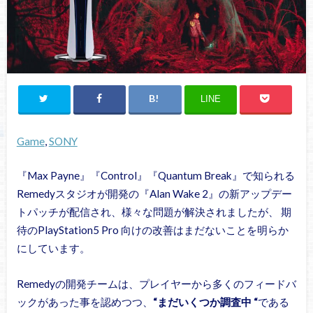
LINE
Game
, 
SONY
『Max Payne』『Control』『Quantum Break』で知られる
Remedyスタジオが開発の『Alan Wake 2』の新アップデー
トパッチが配信され、様々な問題が解決されましたが、 期
待のPlayStation5 Pro 向けの改善はまだないことを明らか
にしています。
Remedyの開発チームは、プレイヤーから多くのフィードバ
ックがあった事を認めつつ、
“まだいくつか調査中 “
である