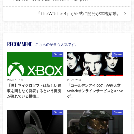
『The Witcher 4』が正式に開発が本格始動。
RECOMMEND
こちらの記事も人気です。
Game
Game
2020.10.13
2022.9.14
【噂】マイクロソフトは新しい買
「ゴールデンアイ 007」が任天堂
収を間もなく発表するという憶測
SwitchオンラインサービスとXbox
が流れている模様…
ゲ…
Game
Game