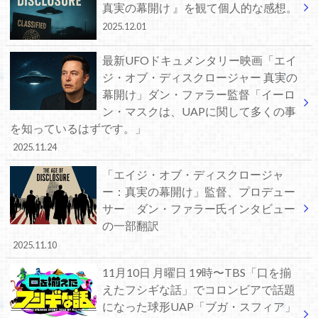
真実の幕開け 』を観て個人的な感想。
2025.12.01
最新UFOドキュメンタリー映画「エイ
ジ・オブ・ディスクロージャー 真実の
幕開け」ダン・ファラー監督「イーロ
ン・マスクは、UAPに関して多くの事
を知っているはずです。」
2025.11.24
「エイジ・オブ・ディスクロージャ
ー：真実の幕開け」監督、プロデュー
サー ダン・ファラー氏インタビュー
の一部翻訳
2025.11.10
11月10日 月曜日 19時〜TBS「口を揃
えたフシギな話」でコロンビアで話題
になった球形UAP「ブガ・スフィア」