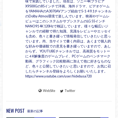
味で実践していました。現在は、ソニー4Kブラビア
X9500Gの85インチで洋画、海外ドラマ、ビデオゲーム
をYAMAHAのA3070AVアンプ経由で5-1-4 9.1チャンネル
のDolby Atmos環境で楽しんでいます。映画やゲームレ
ビューはこのシステムかサブシステムのLG 55インチ
NANO91 4K 120Hzで検証しています。様々な幅広いジ
ャンルでの経験で得た知識、見識をレビューやエッセイ
も含め、色々と書き綴って情報発信していきたいと思っ
ています。尚、当サイトで書く内容は、あくまで個人的
な好みや価値観での意見を書き綴っていますので、あし
からず。 YOUTUBEチャンネルでは、高画質をモットー
に４K解像度のゲームプレイ、PCゲームのベンチマーク
動画、グラフィック比較動画に加えて他に好きなものな
ど、色々と公開していきたいと思いますので、お気に召
したらチャンネル登録をよろしくお願いいたします。
https://www.youtube.com/user/hidebusa720
WebSite
Twitter
NEW POST
最新の記事