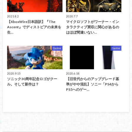
2021.8.2
2020.7.7
【XboxWire日本語訳】『The
マイクロソフトがワーナー・イン
Ascent』でディストピアの未来を
タラクティブ買収に関心があるの
生…
はほぼ間違いない…
Game
Game
2020.9.15
2020.6.18
ソニック30周年記念ロゴがクー
【旧世代からのアップグレード基
ル。そして新作は？
準がやや混乱】ソニー「PS4から
PS5へのゲー…