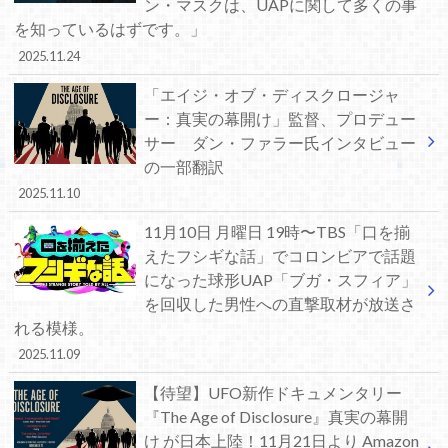
ン・マスクは、UAPに関して多くの事
を知っているはずです。」
2025.11.24
「エイジ・オブ・ディスクロージャ
ー：真実の幕開け」監督、プロデュー
サー ダン・ファラー氏インタビュー
の一部翻訳
2025.11.10
11月10日 月曜日 19時〜TBS「口を揃
えたフシギな話」でコロンビアで話題
になった球形UAP「ブガ・スフィア」
を回収した男性への直撃取材が放送さ
れる模様。
2025.11.09
【待望】UFO新作ドキュメンタリー
『The Age of Disclosure』真実の幕開
け が日本上陸！11月21日より Amazon