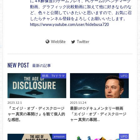
に４K解像度のゲームプレイ、PCゲームのベンチマーク
動画、グラフィック比較動画に加えて他に好きなものな
ど、色々と公開していきたいと思いますので、お気に召
したらチャンネル登録をよろしくお願いいたします。
https://www.youtube.com/user/hidebusa720
WebSite
Twitter
NEW POST
最新の記事
映画、TVドラマ
UFO
2025.12.1
2025.11.24
『 エイジ・オブ・ディスクロージ
最新UFOドキュメンタリー映画
ャー 真実の幕開け 』を観て個人的
「エイジ・オブ・ディスクロージ
な感想。
ャー 真実の幕開…
amazon
UFO