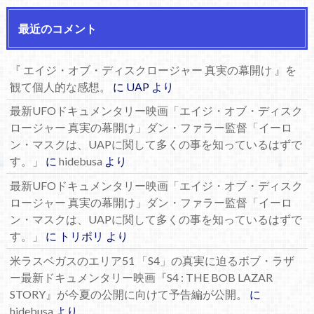
最近のコメント
『 エイジ・オブ・ディスクロージャー 真実の幕開け 』を
観て個人的な感想。
に
UAP
より
最新UFOドキュメンタリー映画「エイジ・オブ・ディスク
ロージャー 真実の幕開け」ダン・ファラー監督「イーロ
ン・マスクは、UAPに関して多くの事を知っているはずで
す。」
に
hidebusa
より
最新UFOドキュメンタリー映画「エイジ・オブ・ディスク
ロージャー 真実の幕開け」ダン・ファラー監督「イーロ
ン・マスクは、UAPに関して多くの事を知っているはずで
す。」
に
トリポリ
より
米ラスベガスのエリア51 「S4」の真実に迫るボブ・ラザ
ー最新ドキュメンタリー映画『S4 : THE BOB LAZAR
STORY』が今夏の公開に向けて予告編が公開。
に
hidebusa
より