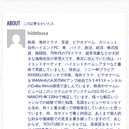
ABOUT
この記事をかいた人
hidebusa
映画、海外ドラマ、音楽、ビデオゲーム、ガジェット、
自作ハイエンドPC、車、バイク、政治、経済、株式投
資、格闘技、70年代のTVドラマ、超常現象などが大好
きな湘南在住の管理人です。東京に住んでいた頃は、ハ
イエンドオーディオ、ハイエンドホームシアターなど趣
味で実践していました。現在は、ソニー4Kブラビア
X9500Gの85インチで洋画、海外ドラマ、ビデオゲーム
をYAMAHAのA3070AVアンプ経由で5-1-4 9.1チャンネル
のDolby Atmos環境で楽しんでいます。映画やゲームレ
ビューはこのシステムかサブシステムのLG 55インチ
NANO91 4K 120Hzで検証しています。様々な幅広いジ
ャンルでの経験で得た知識、見識をレビューやエッセイ
も含め、色々と書き綴って情報発信していきたいと思っ
ています。尚、当サイトで書く内容は、あくまで個人的
な好みや価値観での意見を書き綴っていますので、あし
からず。 YOUTUBEチャンネルでは、高画質をモットー