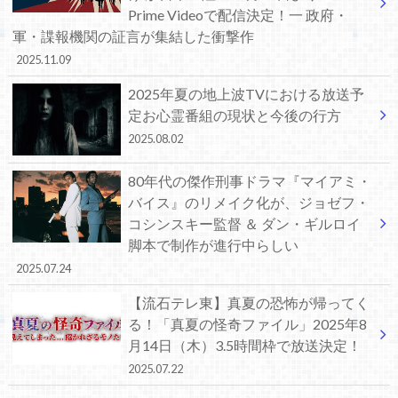
Prime Videoで配信決定！一 政府・
軍・諜報機関の証言が集結した衝撃作
2025.11.09
2025年夏の地上波TVにおける放送予
定お心霊番組の現状と今後の行方
2025.08.02
80年代の傑作刑事ドラマ『マイアミ・
バイス』のリメイク化が、ジョゼフ・
コシンスキー監督 ＆ ダン・ギルロイ
脚本で制作が進行中らしい
2025.07.24
【流石テレ東】真夏の恐怖が帰ってく
る！「真夏の怪奇ファイル」2025年8
月14日（木）3.5時間枠で放送決定！
2025.07.22