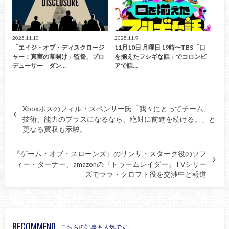
2025.11.10
2025.11.9
「エイジ・オブ・ディスクロージ
11月10日 月曜日 19時〜TBS「口
ャー：真実の幕開け」監督、プロ
を揃えたフシギな話」でコロンビ
デューサー ダン…
アで話…
Xboxボスのフィル・スペンサー氏「我々にとってチーム、
技術、能力のプラスになるなら、絶対に前進を続ける。」と
更なる買収も示唆。
『ゲーム・オブ・スローンズ』のサンサ・スターク役のソフ
ィー・ターナー、amazonの『トゥームレイダー』TVシリー
ズでララ・クロフト役を交渉中と報道
RECOMMEND
こちらの記事も人気です。