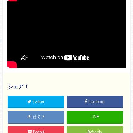
シェア！
Twitter
Facebook
はてブ
LINE
Pocket
feedly