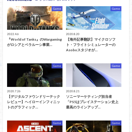
Game
Game
2022.4.6
2020.8.20
『World of Tanks』のWargaming
【海外記事翻訳】マイクロソフ
がロシアとベラルーシ事業…
ト・フライトシミュレーターの
Asoboスタジオが…
Game
Game
2020.7.26
2020.8.21
【デジタルファウンドリーテック
ソニーマーケティング担当者
レビュー】ヘイローインフィニッ
「PS5はプレイステーション史上
トのグラフィック…
最高のラインアップ…
Game
Game