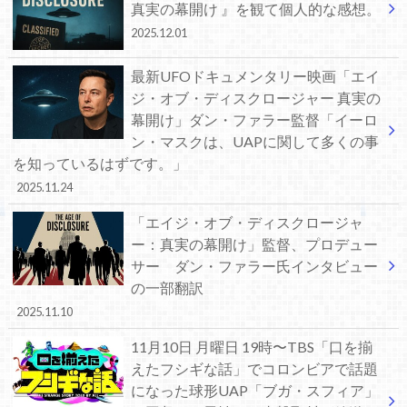
真実の幕開け 』を観て個人的な感想。
2025.12.01
最新UFOドキュメンタリー映画「エイ
ジ・オブ・ディスクロージャー 真実の
幕開け」ダン・ファラー監督「イーロ
ン・マスクは、UAPに関して多くの事
を知っているはずです。」
2025.11.24
「エイジ・オブ・ディスクロージャ
ー：真実の幕開け」監督、プロデュー
サー ダン・ファラー氏インタビュー
の一部翻訳
2025.11.10
11月10日 月曜日 19時〜TBS「口を揃
えたフシギな話」でコロンビアで話題
になった球形UAP「ブガ・スフィア」