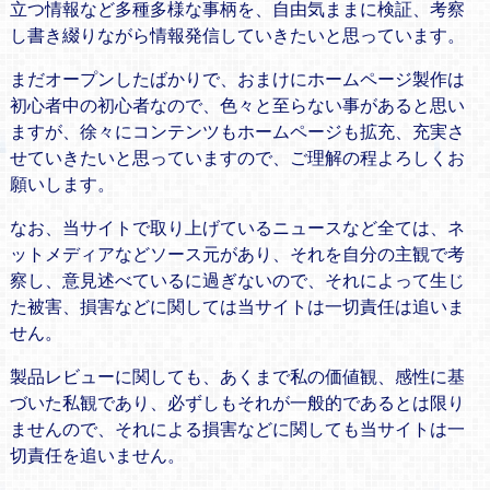
立つ情報など多種多様な事柄を、自由気ままに検証、考察
し書き綴りながら情報発信していきたいと思っています。
まだオープンしたばかりで、おまけにホームページ製作は
初心者中の初心者なので、色々と至らない事があると思い
ますが、徐々にコンテンツもホームページも拡充、充実さ
せていきたいと思っていますので、ご理解の程よろしくお
願いします。
なお、当サイトで取り上げているニュースなど全ては、ネ
ットメディアなどソース元があり、それを自分の主観で考
察し、意見述べているに過ぎないので、それによって生じ
た被害、損害などに関しては当サイトは一切責任は追いま
せん。
製品レビューに関しても、あくまで私の価値観、感性に基
づいた私観であり、必ずしもそれが一般的であるとは限り
ませんので、それによる損害などに関しても当サイトは一
切責任を追いません。