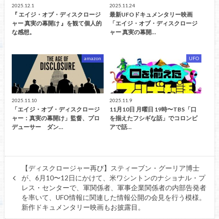
2025.12.1
2025.11.24
『 エイジ・オブ・ディスクロージ
最新UFOドキュメンタリー映画
ャー 真実の幕開け 』を観て個人的
「エイジ・オブ・ディスクロージ
な感想。
ャー 真実の幕開…
amazon
UFO
2025.11.10
2025.11.9
「エイジ・オブ・ディスクロージ
11月10日 月曜日 19時〜TBS「口
ャー：真実の幕開け」監督、プロ
を揃えたフシギな話」でコロンビ
デューサー ダン…
アで話…
【ディスクロージャー再び】スティーブン・グーリア博士
が、6月10〜12日にかけて、米ワシントンのナショナル・プ
レス・センターで、軍関係者、軍事企業関係者の内部告発者
を率いて、UFO情報に関連した情報公開の会見を行う模様。
新作ドキュメンタリー映画もお披露目。