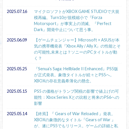
2025.07.16
マイクロソフトがXBOX GAME STUDIOで大規
模再編。Turn10が規模縮小で『Forza
Motorsport』が事実上の消滅、『Perfect
Dark』開発中止について思う事。
2025.06.09
【ゲームチェンジャー】Microsoft × ASUSが本
気の携帯機発表『Xbox Ally / Ally X』の性能とそ
の可能性,未来とは？ソニーのPCタイトルが動
く？
2025.05.25
『Senua’s Saga: Hellblade II Enhanced』PS5版
が正式発表。象徴タイトルが続々とPS5へ。
XBOXの存在意義希薄化の懸念。
2025.05.15
PS5 の価格がトランプ関税の影響で値上げの可
能性：Xbox Series Xとの比較と将来のPS6への
影響
2025.05.14
【終焉】『 Gears of War Reloaded 』発表。
XBOXの象徴的なタイトル『Gears of War 』
が、遂にPS5でもリリース。ゲームの詳細と私