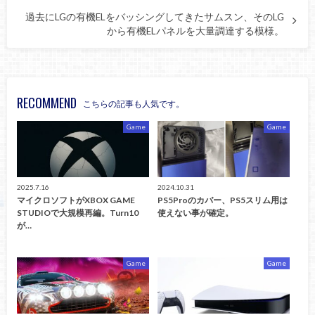
過去にLGの有機ELをバッシングしてきたサムスン、そのLG
から有機ELパネルを大量調達する模様。
RECOMMEND
こちらの記事も人気です。
Game
Game
2025.7.16
2024.10.31
マイクロソフトがXBOX GAME
PS5Proのカバー、PS5スリム用は
STUDIOで大規模再編。Turn10
使えない事が確定。
が…
Game
Game