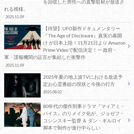
を回収した男性への直撃取材が放送さ
れる模様。
2025.11.09
【待望】UFO新作ドキュメンタリー
『The Age of Disclosure』真実の幕開
け が日本上陸！11月21日より Amazon
Prime Videoで配信決定！一 政府・
軍・諜報機関の証言が集結した衝撃作
2025.11.09
2025年夏の地上波TVにおける放送予
定お心霊番組の現状と今後の行方
2025.08.02
80年代の傑作刑事ドラマ『マイアミ・
バイス』のリメイク化が、ジョゼフ・
コシンスキー監督 ＆ ダン・ギルロイ
脚本で制作が進行中らしい