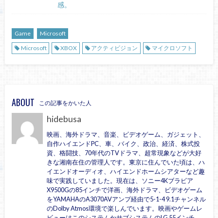
感。
Game
Microsoft
Microsoft
XBOX
アクティビジョン
マイクロソフト
ABOUT
この記事をかいた人
hidebusa
映画、海外ドラマ、音楽、ビデオゲーム、ガジェット、
自作ハイエンドPC、車、バイク、政治、経済、株式投
資、格闘技、70年代のTVドラマ、超常現象などが大好
きな湘南在住の管理人です。東京に住んでいた頃は、ハ
イエンドオーディオ、ハイエンドホームシアターなど趣
味で実践していました。現在は、ソニー4Kブラビア
X9500Gの85インチで洋画、海外ドラマ、ビデオゲーム
をYAMAHAのA3070AVアンプ経由で5-1-4 9.1チャンネル
のDolby Atmos環境で楽しんでいます。映画やゲームレ
ビューはこのシステムかサブシステムのLG 55インチ