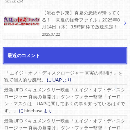
2025.07.24
【流石テレ東】真夏の恐怖が帰ってく
る！「真夏の怪奇ファイル」2025年8
月14日（木）3.5時間枠で放送決定！
2025.07.22
最近のコメント
『 エイジ・オブ・ディスクロージャー 真実の幕開け 』を
観て個人的な感想。
に
UAP
より
最新UFOドキュメンタリー映画「エイジ・オブ・ディスク
ロージャー 真実の幕開け」ダン・ファラー監督「イーロ
ン・マスクは、UAPに関して多くの事を知っているはずで
す。」
に
hidebusa
より
最新UFOドキュメンタリー映画「エイジ・オブ・ディスク
ロージャー 真実の幕開け」ダン・ファラー監督「イーロ