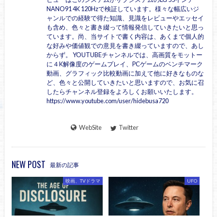
NANO91 4K 120Hzで検証しています。様々な幅広いジ
ャンルでの経験で得た知識、見識をレビューやエッセイ
も含め、色々と書き綴って情報発信していきたいと思っ
ています。尚、当サイトで書く内容は、あくまで個人的
な好みや価値観での意見を書き綴っていますので、あし
からず。 YOUTUBEチャンネルでは、高画質をモットー
に４K解像度のゲームプレイ、PCゲームのベンチマーク
動画、グラフィック比較動画に加えて他に好きなものな
ど、色々と公開していきたいと思いますので、お気に召
したらチャンネル登録をよろしくお願いいたします。
https://www.youtube.com/user/hidebusa720
WebSite
Twitter
NEW POST
最新の記事
映画、TVドラマ
UFO