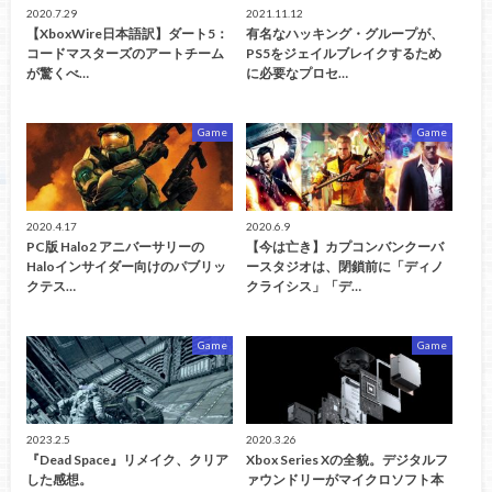
2020.7.29
2021.11.12
【XboxWire日本語訳】ダート5：
有名なハッキング・グループが、
コードマスターズのアートチーム
PS5をジェイルブレイクするため
が驚くべ…
に必要なプロセ…
Game
Game
2020.4.17
2020.6.9
PC版 Halo2 アニバーサリーの
【今は亡き】カプコンバンクーバ
Haloインサイダー向けのパブリッ
ースタジオは、閉鎖前に「ディノ
クテス…
クライシス」「デ…
Game
Game
2023.2.5
2020.3.26
『Dead Space』リメイク、クリア
Xbox Series Xの全貌。デジタルフ
した感想。
ァウンドリーがマイクロソフト本