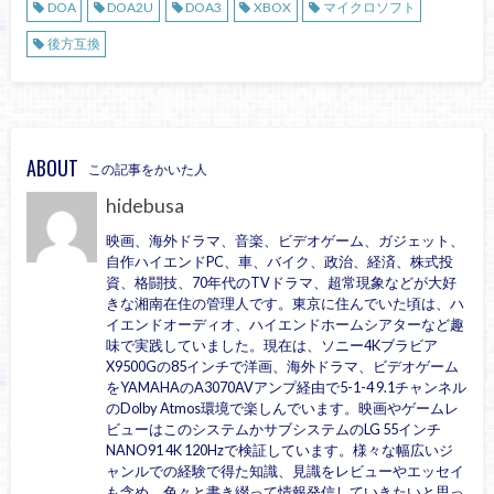
DOA
DOA2U
DOA3
XBOX
マイクロソフト
後方互換
ABOUT
この記事をかいた人
hidebusa
映画、海外ドラマ、音楽、ビデオゲーム、ガジェット、
自作ハイエンドPC、車、バイク、政治、経済、株式投
資、格闘技、70年代のTVドラマ、超常現象などが大好
きな湘南在住の管理人です。東京に住んでいた頃は、ハ
イエンドオーディオ、ハイエンドホームシアターなど趣
味で実践していました。現在は、ソニー4Kブラビア
X9500Gの85インチで洋画、海外ドラマ、ビデオゲーム
をYAMAHAのA3070AVアンプ経由で5-1-4 9.1チャンネル
のDolby Atmos環境で楽しんでいます。映画やゲームレ
ビューはこのシステムかサブシステムのLG 55インチ
NANO91 4K 120Hzで検証しています。様々な幅広いジ
ャンルでの経験で得た知識、見識をレビューやエッセイ
も含め、色々と書き綴って情報発信していきたいと思っ