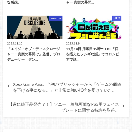
な感想。
ャー 真実の幕開…
amazon
UFO
2025.11.10
2025.11.9
「エイジ・オブ・ディスクロージ
11月10日 月曜日 19時〜TBS「口
ャー：真実の幕開け」監督、プロ
を揃えたフシギな話」でコロンビ
デューサー ダン…
アで話…
Xbox Game Pass、当初パブリッシャーから「ゲームの価値
を下げる事になる。」と非常に強い抵抗を受けていた。
【遂に純正品発売？！】ソニー、着脱可能なPS5用フェイス
プレートに関する特許を取得。