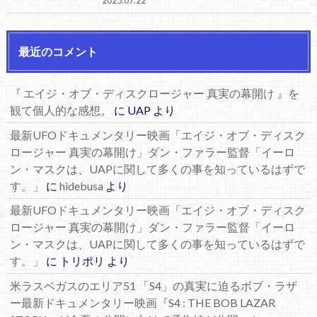
最近のコメント
『 エイジ・オブ・ディスクロージャー 真実の幕開け 』を
観て個人的な感想。
に
UAP
より
最新UFOドキュメンタリー映画「エイジ・オブ・ディスク
ロージャー 真実の幕開け」ダン・ファラー監督「イーロ
ン・マスクは、UAPに関して多くの事を知っているはずで
す。」
に
hidebusa
より
最新UFOドキュメンタリー映画「エイジ・オブ・ディスク
ロージャー 真実の幕開け」ダン・ファラー監督「イーロ
ン・マスクは、UAPに関して多くの事を知っているはずで
す。」
に
トリポリ
より
米ラスベガスのエリア51 「S4」の真実に迫るボブ・ラザ
ー最新ドキュメンタリー映画『S4 : THE BOB LAZAR