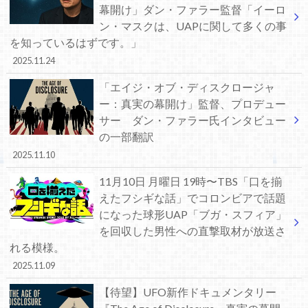
幕開け」ダン・ファラー監督「イーロ
ン・マスクは、UAPに関して多くの事
を知っているはずです。」
2025.11.24
「エイジ・オブ・ディスクロージャ
ー：真実の幕開け」監督、プロデュー
サー ダン・ファラー氏インタビュー
の一部翻訳
2025.11.10
11月10日 月曜日 19時〜TBS「口を揃
えたフシギな話」でコロンビアで話題
になった球形UAP「ブガ・スフィア」
を回収した男性への直撃取材が放送さ
れる模様。
2025.11.09
【待望】UFO新作ドキュメンタリー