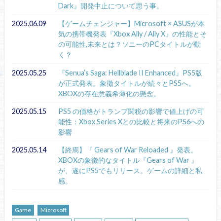
Dark』開発中止について思う事。
2025.06.09
【ゲームチェンジャー】Microsoft × ASUSが本
気の携帯機発表『Xbox Ally / Ally X』の性能とそ
の可能性,未来とは？ソニーのPCタイトルが動
く？
2025.05.25
『Senua’s Saga: Hellblade II Enhanced』PS5版
が正式発表。象徴タイトルが続々とPS5へ。
XBOXの存在意義希薄化の懸念。
2025.05.15
PS5 の価格がトランプ関税の影響で値上げの可
能性：Xbox Series Xとの比較と将来のPS6への
影響
2025.05.14
【終焉】『 Gears of War Reloaded 』発表。
XBOXの象徴的なタイトル『Gears of War 』
が、遂にPS5でもリリース。ゲームの詳細と私
感。
Game
Microsoft