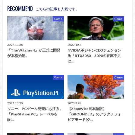
RECOMMEND
こちらの記事も人気です。
Game
Game
2024.11.28
2020.10.7
『The Witcher 4』が正式に開発
NVIDIA革ジャンCEOジェンセン
が本格始動。
氏「RTX3080、3090の在庫不足
は…
Game
Game
2021.10.30
2020.7.28
ソニー、PCゲーム発売にも注力。
【XboxWire日本語訳】
「PlayStation PC」レーベルを
「GROUNDED」のアラクノフォ
設…
ビアモード(ク…