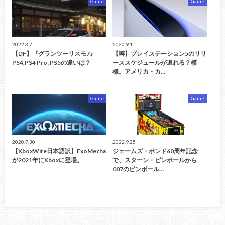
Game
Game
2022.3.7
2020.9.1
【DF】『グランツーリスモ7』
【噂】プレイステーション5のリリ
PS4,PS4 Pro ,PS5の違いは？
ーススケジュールが遅れる？模
様。アメリカ・カ…
Game
Game
2020.7.30
2022.9.25
【XboxWire日本語訳】ExoMecha
ジェームズ・ボンド60周年記念
が2021年にXboxに登場。
で、スターン・ピンボールから
007のピンボール…