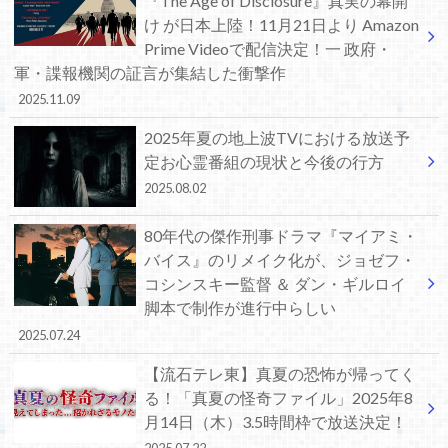
『The Age of Disclosure』真実の幕開
け が日本上陸！11月21日より Amazon
Prime Videoで配信決定！一 政府・
軍・諜報機関の証言が集結した衝撃作
2025.11.09
2025年夏の地上波TVにおける放送予
定お心霊番組の現状と今後の行方
2025.08.02
80年代の傑作刑事ドラマ『マイアミ・
バイス』のリメイク化が、ジョゼフ・
コシンスキー監督 ＆ ダン・ギルロイ
脚本で制作が進行中らしい
2025.07.24
【流石テレ東】真夏の恐怖が帰ってく
る！「真夏の怪奇ファイル」2025年8
月14日（木）3.5時間枠で放送決定！
2025.07.22