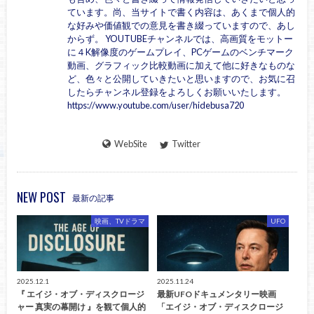
ています。尚、当サイトで書く内容は、あくまで個人的
な好みや価値観での意見を書き綴っていますので、あし
からず。 YOUTUBEチャンネルでは、高画質をモットー
に４K解像度のゲームプレイ、PCゲームのベンチマーク
動画、グラフィック比較動画に加えて他に好きなものな
ど、色々と公開していきたいと思いますので、お気に召
したらチャンネル登録をよろしくお願いいたします。
https://www.youtube.com/user/hidebusa720
WebSite
Twitter
NEW POST
最新の記事
映画、TVドラマ
UFO
2025.12.1
2025.11.24
『 エイジ・オブ・ディスクロージ
最新UFOドキュメンタリー映画
ャー 真実の幕開け 』を観て個人的
「エイジ・オブ・ディスクロージ